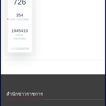
726
การ
ทำงาน
ร่วม
354
กับ
LIVE VISITORS
หลาย
หน่วย
1945410
งาน
เช่น
TOTAL
VISITORS
กระทรวง
พาณิชย์
กระทรวง
พลังงาน
และ
หน่วย
งาน
ด้าน
ภาษี
เพื่อ
ป้องกัน
สำนักข่าวราชการ
การ
เอา
รัด