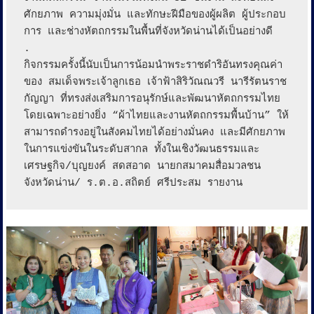
ศักยภาพ ความมุ่งมั่น และทักษะฝีมือของผู้ผลิต ผู้ประกอบ
การ และช่างหัตถกรรมในพื้นที่จังหวัดน่านได้เป็นอย่างดี

.

กิจกรรมครั้งนี้นับเป็นการน้อมนำพระราชดำริอันทรงคุณค่า
ของ สมเด็จพระเจ้าลูกเธอ เจ้าฟ้าสิริวัณณวรี นารีรัตนราช
กัญญา ที่ทรงส่งเสริมการอนุรักษ์และพัฒนาหัตถกรรมไทย 
โดยเฉพาะอย่างยิ่ง “ผ้าไทยและงานหัตถกรรมพื้นบ้าน” ให้
สามารถดำรงอยู่ในสังคมไทยได้อย่างมั่นคง และมีศักยภาพ
ในการแข่งขันในระดับสากล ทั้งในเชิงวัฒนธรรมและ
เศรษฐกิจ/บุญยงค์ สดสอาด นายกสมาคมสื่อมวลชน
จังหวัดน่าน/ ร.ต.อ.สถิตย์ ศรีประสม รายงาน