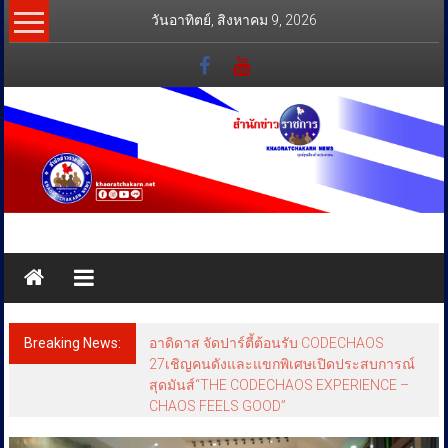
Skip
วันอาทิตย์, สิงหาคม 9, 2026
to
content
สำนัก
ข่าว
ราชการ
Breaking News:
อาดิดาส จัดปาร์ตี้ต้อนรับ CODECHAOS
ทุกข์
27เชิญคนดังและแขกพิเศษเปิดประสบการณ์
สุดมันส์“THE CODECHAOS EXPERIENCE –
สุข
CHAOS FEELS GOOD”
เคียง
ข้าง