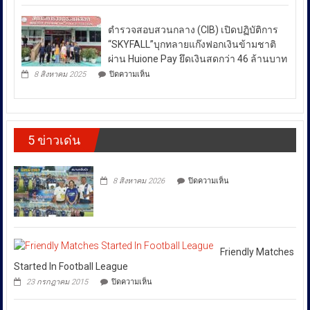
กัน
ยั่งยืน
กับ
ไม่
สู่
สน.บางรัก
สา
สงบ
ตำรวจสอบสวนกลาง (CIB) เปิดปฏิบัติการ
ผลึก
กลณ
ระหว่าง
กำลัง
“SKYFALL”บุกทลายแก๊งฟอกเงินข้ามชาติ
ศาลา
DSI
ประเทศ
ธรรม
ผ่าน Huione Pay ยึดเงินสดกว่า 46 ล้านบาท
กรม
มหาวิทยาลัย
ซึ่ง
บน
ทรัพย์สิน
8 สิงหาคม 2025
ปิดความเห็น
เชียงใหม่
ตำรวจ
ส่ง
และ
โดย
สอบสวน
ทาง
ผล
กองทุน
กลาง
ปัญญา
ให้
ส่ง
(CIB)
เดิน
เสริม
เปิด
ราคา
รณรงค์
งาน
5 ข่าวเด่น
ปฏิบัติ
ต้าน
พลังงาน
วัฒนธรรม
การ
สินค้า
ผันผวน
กรม
“SKYFALL”บุก
ละเมิด
ส่ง
โดย
ทลาย
ทรัพย์สิน
บน
เสริม
8 สิงหาคม 2026
ปิดความเห็น
แก๊ง
ทาง
ยืนยัน
วัฒนธรรม
ฟอก
ปัญญา
ว่า
เงิน
ถนน
ได้
ข้าม
พัฒน์
ชาติ
พงษ์
สั่ง
ผ่าน
ย่าน
การ
Huione
สีลม
Friendly Matches
ให้
Pay
ย้ำ
Started In Football League
ยึด
ทุก
หยุด
บน
เงินสด
23 กรกฎาคม 2015
ปิดความเห็น
ใช้
หน่วย
Friendly
กว่า
ของ
Matches
ที่
46
ปลอม