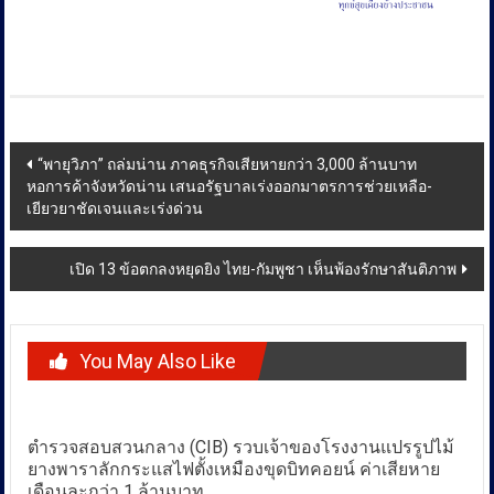
Post
“พายุวิภา” ถล่มน่าน ภาคธุรกิจเสียหายกว่า 3,000 ล้านบาท
หอการค้าจังหวัดน่าน เสนอรัฐบาลเร่งออกมาตรการช่วยเหลือ-
navigation
เยียวยาชัดเจนและเร่งด่วน
เปิด 13 ข้อตกลงหยุดยิง ไทย-กัมพูชา เห็นพ้องรักษาสันติภาพ
You May Also Like
ตำรวจสอบสวนกลาง (CIB) รวบเจ้าของโรงงานแปรรูปไม้
ยางพาราลักกระแสไฟตั้งเหมืองขุดบิทคอยน์ ค่าเสียหาย
เดือนละกว่า 1 ล้านบาท