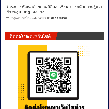
ละ
สั่ง
โครงการพัฒนาศักยภาพนิสิตอาเซียน: ยกระดับความรู้และ
กว่า
กอง
1
ทักษะสู่มาตรฐานสากล
ปราบฯ
ล้าน
ล่า
บน
3 กุมภาพันธ์ 2025
admin
ปิดความเห็น
บาท
สัปเหร่อ
โครงการ
หื่น!
พัฒนา
ใช้
ศักยภาพ
“ลูก
ติดต่อโฆษณาเว็บไซต์
นิสิต
กา
อาเซียน:
เลาะ”
ยก
สอดใส่
ระดับ
สาว
ความ
อ้าง
รู้
แก้
และ
คุณ
ทักษะ
ไสย
สู่
ขู่
มาตรฐาน
มีด
สากล
เจ็ด
ป่าช้า
ปาด
ปาก
หาก
ขัดขืน