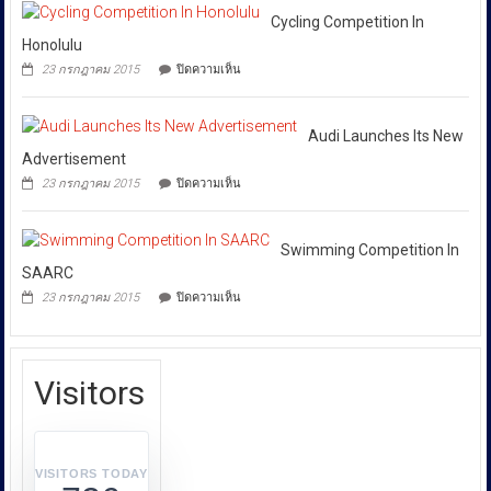
Started
ล้าน
เกี่ยวข้อง
เพื่อ
In
Cycling Competition In
บาท
ปกป้อง
โดย
Football
Honolulu
ตัว
เฉพาะ
League
เอง
บน
23 กรกฎาคม 2015
ปิดความเห็น
กอง
และ
Cycling
สังคม
Competition
บังคับการ
In
ปราบ
Honolulu
Audi Launches Its New
ปราม
Advertisement
การก
บน
23 กรกฎาคม 2015
ปิดความเห็น
ระ
Audi
Launches
ทำความ
Its
ผิด
New
Swimming Competition In
เกี่ยว
Advertisement
SAARC
กับ
บน
23 กรกฎาคม 2015
ปิดความเห็น
การ
Swimming
Competition
คุ้มครอง
In
ผู้
SAARC
บริโภค
Visitors
หรือ
บก.ปคบ.
บูรณ
า
VISITORS TODAY