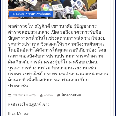
PR News - ข่าวประชาสัมพันธ์
พลตำรวจโท ณัฐศักดิ์ เชาวนาศัย ผู้บัญชาการ
ตำรวจสอบสวนกลาง เปิดเผยถึงมาตรการรับมือ
ปัญหาราคาน้ำมันในช่วงสถานการณ์ความไม่สงบ
ระหว่างประเทศ ซึ่งส่งผลให้ราคาพลังงานผันผวน
โดยยืนยันว่าได้สั่งการให้ทุกหน่วยที่เกี่ยวข้อง โดย
เฉพาะกองบังคับการปราบปรามการกระทำความ
ผิดเกี่ยวกับการคุ้มครองผู้บริโภค หรือบก.ปคบ.
บูรณาการทำงานร่วมกับหลายหน่วยงาน เช่น
กระทรวงพาณิชย์ กระทรวงพลังงาน และหน่วยงาน
ด้านภาษี เพื่อป้องกันการเอารัดเอาเปรียบ
ประชาชน
บน
ปิดความเห็น
20 มีนาคม 2026
admin
พล
พลตำรวจโท ณัฐศักดิ์ เชาว
ตำรวจ
โท
Read More