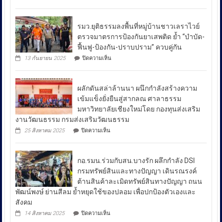
ณัฐ
ศักดิ์
เชา
รมว.ยุติธรรมลงพื้นที่หมู่บ้านชาวเลราไวย์
วนา
ตรวจมาตรการป้องกันยาเสพติด ย้ำ “บำบัด-
ศัย
ฟื้นฟู-ป้องกัน-ปราบปราม” ควบคู่กัน
ผู้
บน
13 กันยายน 2025
ปิดความเห็น
บัญชาการ
รมว.ยุติธรรม
ลงพื้น
ตำรวจ
ที่
สอบสวน
ผลักดันสล่าล้านนา ผนึกกำลังสร้างความ
หมู่บ้าน
กลาง
ชาวเล
เข้มแข็งยั่งยืนสู่สากลณ ศาลาธรรม
รา
เปิด
มหาวิทยาลัยเชียงใหม่โดย กองทุนส่งเสริม
ไวย์
เผย
งานวัฒนธรรม กรมส่งเสริมวัฒนธรรม
ตรวจ
ถึง
มาตรการ
บน
25 สิงหาคม 2025
ปิดความเห็น
ป้องกัน
มาตรการ
ผลัก
ยา
ดัน
รับมือ
เสพ
สล่า
ปัญหา
ติด
กอ.รมน.ร่วมกับสน.บางรัก ผลึกกำลัง DSI
ล้าน
ย้ำ
ราคา
นา
กรมทรัพย์สินและทางปัญญา เดินรณรงค์
“บำบัด-
ผนึก
น้ำมัน
ต้านสินค้าละเมิดทรัพย์สินทางปัญญา ถนน
ฟื้นฟู-
กำลัง
ใน
ป้องกัน-
พัฒน์พงษ์ ย่านสีลม ย้ำหยุดใช้ของปลอม เพื่อปกป้องตัวเองและ
สร้าง
ช่วง
ปราบ
ความ
สังคม
ปราม”
เข้ม
สถานการณ์
บน
14 สิงหาคม 2025
ปิดความเห็น
ควบคู่
แข็ง
กอ.รมน.ร่วม
ความ