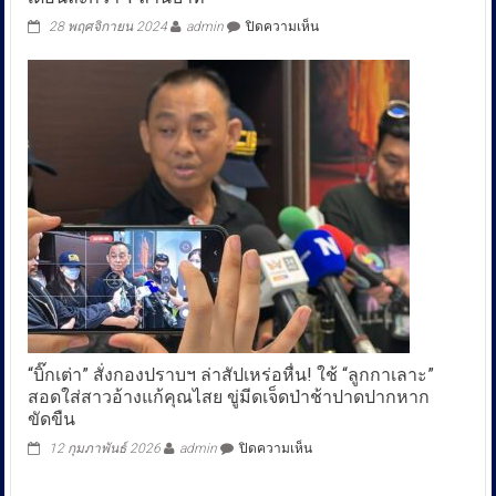
บน
28 พฤศจิกายน 2024
admin
ปิดความเห็น
ตำรวจ
สอบสวน
กลาง
(CIB)
รวบ
เจ้าของ
โรงงาน
แปรรูป
ไม้
ยางพารา
ลัก
กระแส
ไฟ
ตั้ง
เหมือง
ขุด
บิท
“บิ๊กเต่า” สั่งกองปราบฯ ล่าสัปเหร่อหื่น! ใช้ “ลูกกาเลาะ”
คอย
สอดใส่สาวอ้างแก้คุณไสย ขู่มีดเจ็ดป่าช้าปาดปากหาก
น์
ขัดขืน
ค่า
เสีย
บน
12 กุมภาพันธ์ 2026
admin
ปิดความเห็น
หาย
“บิ๊ก
เดือน
เต่า”