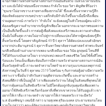
ฉายภาพความหวังท่ามกลางสถานการณ์อันสิ้นหวัง ในห้วงเวลานั้นขึ้น
มา และยังได้นำท่อนหนึ่งจากเพลง กำลังใจ ของ วิสา คัญทัพ ที่ร้องว่า
“ขุนเขาไม่อาจขวาง สายทางเที่ยงธรรมได้” ซึ่งแต่งขึ้นจากความรู้สึก
ท้อแท้หลังออกจากเขตป่าเขา แต่ก็กลับมีกำลังใจขึ้นมาเมื่อนึกถึงเพื่อน
ร่วมอุดมการณ์ เราหวังว่า “กำลังใจ” จะยังคงอยู่ในหัวใจของผู้คน แม้ว่า
ต้องเผชิญความลำบากยากเข็ญสักเพียงใด นอกจากจะฉายภาพของความ
เป็นอื่นที่เกิดขึ้นแล้ว การต่อสู้เพื่อสังคมแห่งเสรีภาพและความเท่าเทียม
นั้นยังไม่สิ้นสุด เราคงไม่อาจไปสู่การเปลี่ยนแปลงได้หากผู้คนยังคงรู้สึก
สิ้นหวังเช่นนี้ โดยตราสัญลักษณ์ 49 ปี 6 ตุลาฯ ได้ดัดแปลงแบบตัวอักษร
มาจากประติมานุสรณ์ 6 ตุลาฯ ที่ มหาวิทยาลัยธรรมศาสตร์ ท่าพระจันทร์
นกสีเหลืองด้านล่างมาจากเพลง นกสีเหลือง ของ วินัย อุกฤษณ์ โทนสีที่
ใช้ได้รับแรงบันดาลใจมา จากปกเทป เพลงกวี เพลงชีวิต โดยใช้ทั้งสีโทน
ร้อนและโทนเย็นเพื่อสะท้อนถึงการมีความหวัง ท่ามกลางสถานการณ์อัน
สิ้นหวังสุดท้ายนี้ เราจะจดจำความโหดร้าย ความรุนแรงของเหตุการณ์
สังหารหมู่ในวันที่ 6 ตุลาคม 2519 ไปพร้อม ๆ กับการต่อสู้อย่างมีความหวัง
เพราะเราเชื่อมั่นว่าสักวันความยุติธรรมจะเกิดขึ้น และสามารถสร้าง
สังคมที่ดีกว่าที่เป็นอยู่ได้ “เราเพียงแต่หวังว่าจะได้อยู่ในสังคมที่ทุกคนได้
รับการคุ้มครองในสิทธิเสรีภาพ ไม่มีใครต้องถูกจับกุมคุมขังเพียงเพราะ
ออกมาใช้สิทธิเสรีภาพเรียกร้องหาสิ่งที่พวกเขาควรจะได้รับอยู่แล้ว เขา
อยากให้เราลืม เราจะจดจำ เขาอยากให้เราหมดหวัง เราจะมีหวัง”
น.ส.ฉันทพิชญา เหมนิธิ กล่าว นายสุเทพ สุริยะมงคล ประธานชมรมโดม
รวมใจ กล่าวว่า คณะผู้จัดงานขอขอบพระคุณผู้บริหารมหาวิทยาลัย