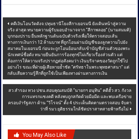
Post
คดีเงินโอนวัดดังจ.ปทุมธานีโยงสีกาเยอรมนี ยังเดินหน้าสู่ความ
จริง ล่าสุด ทนายความผู้รับมอบอำนาจจาก “สีกาพลอย” (นามสมมติ)
navigation
บุกกองปราบ ยื่นหลักฐานต้นฉบับตัวจริงเพื่อให้ตรวจสอบเส้น
ทางการเงินกว่า 12 ล้านบาท ที่ถูกโอนผ่านบัญชีของลูกความไปยัง
สมาคมในเยอรมนี ก่อนจะถูกโอนย้อนกลับเข้าบัญชีส่วนตัวของพระ
นักเทศน์ชื่อดัง ทนายยืนยันการร้องทุกข์ไม่เกี่ยวเรื่องส่วนตัว แต่
ต้องการให้ความจริงปรากฏต่อสังคมว่า เงินบริจาคของวัดถูกใช้ไป
อย่างไร ขณะที่ฝ่ายผู้เสียหายย้ำชัด “ศรัทธาในพระพุทธศาสนา” แต่
กลับเสียความรู้สึกที่ถูกใช้เป็นเพียงทางผ่านทางการเงิน
สว.สำรอง ทวง ปชน.สอบคุณสมบัติ “นายกฯ อนุทิน” คดีฮั้ว สว. กังวล
การแทรกแซงคดี หลังพบถูกสกัดด้วยมือมืด และพบเครือข่าย
ครอบงำรัฐสภา ด้าน “วิโรจน์” ตั้ง 4 ประเด็นติดตามตรวจสอบ จับตา
ว่าที่ รมว.ยุติธรรมใกล้ชิดปราสาทสายฟ้าหรือไม่
You May Also Like