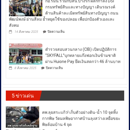
กอ.รมน.ร่วมกับสน.บางรัก ผลึกกำลัง DSI
ล้าน
ย้ำ
ราคา
นา
กรมทรัพย์สินและทางปัญญา เดินรณรงค์
“บำบัด-
ผนึก
น้ำมัน
ต้านสินค้าละเมิดทรัพย์สินทางปัญญา ถนน
ฟื้นฟู-
กำลัง
ใน
ป้องกัน-
พัฒน์พงษ์ ย่านสีลม ย้ำหยุดใช้ของปลอม เพื่อปกป้องตัวเองและ
สร้าง
ช่วง
ปราบ
ความ
สังคม
ปราม”
เข้ม
สถานการณ์
บน
14 สิงหาคม 2025
ปิดความเห็น
ควบคู่
แข็ง
กอ.รมน.ร่วม
ความ
กัน
ยั่งยืน
กับ
ไม่
สู่
สน.บางรัก
สา
สงบ
ตำรวจสอบสวนกลาง (CIB) เปิดปฏิบัติการ
ผลึก
กลณ
ระหว่าง
กำลัง
“SKYFALL”บุกทลายแก๊งฟอกเงินข้ามชาติ
ศาลา
DSI
ประเทศ
ธรรม
ผ่าน Huione Pay ยึดเงินสดกว่า 46 ล้านบาท
กรม
มหาวิทยาลัย
ซึ่ง
บน
ทรัพย์สิน
8 สิงหาคม 2025
ปิดความเห็น
เชียงใหม่
ตำรวจ
ส่ง
และ
โดย
สอบสวน
ทาง
ผล
กองทุน
กลาง
ปัญญา
ให้
ส่ง
(CIB)
เดิน
เสริม
เปิด
ราคา
รณรงค์
งาน
5 ข่าวเด่น
ปฏิบัติ
ต้าน
พลังงาน
วัฒนธรรม
การ
สินค้า
ผันผวน
กรม
“SKYFALL”บุก
ละเมิด
ส่ง
โดย
ทลาย
ทรัพย์สิน
คพ.ลุยสระแก้ว! เก็บตัวอย่างดิน-น้ำ 10 จุดทิ้ง
เสริม
แก๊ง
ทาง
ยืนยัน
วัฒนธรรม
ฟอก
กากพิษ วัดมลพิษอากาศบ้านลุงสว่างเหยื่อขยะ
ปัญญา
ว่า
เงิน
ถนน
พิษล้อมบ้าน 4 จุด
ได้
ข้าม
พัฒน์
บน