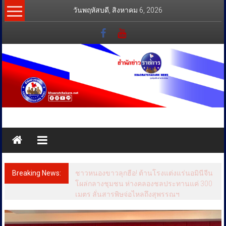
Skip
วันพฤหัสบดี, สิงหาคม 6, 2026
to
content
สำนัก
ข่าว
ราชการ
Breaking News:
ชาวหนองขาวลุกฮือ! ต้านโรงแต่งแร่นอมินีจีน
ทุกข์
โผล่กลางชุมชน ห่างคลองชลประทานแค่ 300
เมตร ลั่นสารพิษจ่อไหลถึงสุพรรณฯ
สุข
เคียง
ข้าง