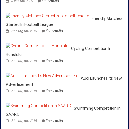
6 สิงหาคม 2026
ปิดความเห็น
ชาติ
พงษ์
สั่ง
คพ.ลุย
ผ่าน
ย่าน
การ
สระแก้ว!
Huione
สีลม
เก็บ
ให้
Pay
ย้ำ
ตัวอย่าง
Friendly Matches
ยึด
ทุก
หยุด
ดิน-
Started In Football League
เงินสด
ใช้
หน่วย
น้ำ
กว่า
บน
ของ
23 กรกฎาคม 2015
ปิดความเห็น
10
ที่
46
Friendly
ปลอม
จุด
ล้าน
Matches
เกี่ยวข้อง
เพื่อ
ทิ้ง
บาท
Started
ปกป้อง
โดย
กาก
In
Cycling Competition In
ตัว
พิษ
เฉพาะ
Football
เอง
Honolulu
วัด
กอง
League
และ
มลพิษ
บน
23 กรกฎาคม 2015
ปิดความเห็น
สังคม
บังคับการ
อากาศ
Cycling
บ้าน
Competition
ปราบ
ลุง
In
ปราม
สว่าง
Honolulu
Audi Launches Its New
การก
เหยื่อ
Advertisement
ขยะ
ระ
บน
23 กรกฎาคม 2015
ปิดความเห็น
พิษ
ทำความ
Audi
ล้อม
Launches
ผิด
บ้าน
Its
เกี่ยว
4
New
Swimming Competition In
จุด
กับ
Advertisement
SAARC
การ
บน
23 กรกฎาคม 2015
ปิดความเห็น
คุ้มครอง
Swimming
Competition