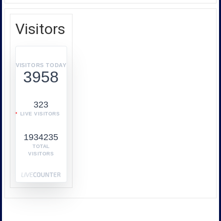
ผู้
In
บริโภค
SAARC
หรือ
Visitors
บก.ปคบ.
บูรณ
า
การ
VISITORS TODAY
3958
ทำงาน
ร่วม
กับ
323
หลาย
LIVE VISITORS
หน่วย
งาน
1934235
เช่น
กระทรวง
TOTAL
VISITORS
พาณิชย์
กระทรวง
พลังงาน
และ
หน่วย
งาน
ด้าน