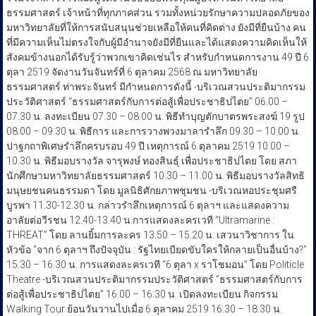
ธรรมศาสตร์ เจ้าหน้าที่ทุกภาคส่วน รวมทั้งหน่วยรักษาความปลอดภัยของ
มหาวิทยาลัยที่ให้การสนับสนุนช่วยเหลือให้คนที่คิดต่าง ยังมีที่ยืนบ้าง คน
ที่มีความเห็นไม่ตรงใจกับผู้มีอำนาจยังมีที่ยืนและได้แสดงความคิดเห็นให้
สังคมข้างนอกได้รับรู้ว่าพวกเขาคิดเช่นไร สำหรับกำหนดการงาน 49 ปี 6
ตุลา 2519 จัดงานวันจันทร์ที่ 6 ตุลาคม 2568 ณ มหาวิทยาลัย
ธรรมศาสตร์ ท่าพระจันทร์ มีกำหนดการดังนี้ -บริเวณสวนประติมากรรม
ประวัติศาสตร์ “ธรรมศาสตร์กับการต่อสู้เพื่อประชาธิปไตย” 06.00 –
07.30 น. ลงทะเบียน 07.30 – 08.00 น. พิธีทำบุญตักบาตรพระสงฆ์ 19 รูป
08.00 – 09.30 น. พิธีการ และการวางพวงมาลารำลึก 09.30 – 10.00 น.
ปาฐกถาพิเศษรำลึกครบรอบ 49 ปี เหตุการณ์ 6 ตุลาคม 2519 10.00 –
10.30 น. พิธีมอบรางวัล จารุพงษ์ ทองสินธุ์ เพื่อประชาธิปไตย โดย สภา
นักศึกษามหาวิทยาลัยธรรมศาสตร์ 10.30 – 11.00 น. พิธีมอบรางวัลสิทธิ
มนุษยชนคนธรรมดา โดย มูลนิธิศักยภาพชุมชน -บริเวณหอประชุมศรี
บูรพา 11.30-12.30 น. กล่าวรำลึกเหตุการณ์ 6 ตุลาฯ และแสดงความ
อาลัยต่อวีรชน 12.40-13.40 น.การแสดงละครเวที “Ultramarine :
THREAT” โดย ลานยิ้มการละคร 13.50 – 15.20 น. เสวนาวิชาการ ใน
หัวข้อ “จาก 6 ตุลาฯ ถึงปัจจุบัน : รัฐไทยเบียดขับใครให้กลายเป็นอื่นบ้าง?”
15.30 – 16.30 น. การแสดงละครเวที “6 ตุลา x ราโชมอน” โดย Politicle
Theatre -บริเวณสวนประติมากรรมประวัติศาสตร์ “ธรรมศาสตร์กับการ
ต่อสู้เพื่อประชาธิปไตย” 16.00 – 16.30 น. เปิดลงทะเบียน กิจกรรม
Walking Tour ย้อนวันวานไปเมื่อ 6 ตุลาคม 2519 16.30 – 18.30 น.