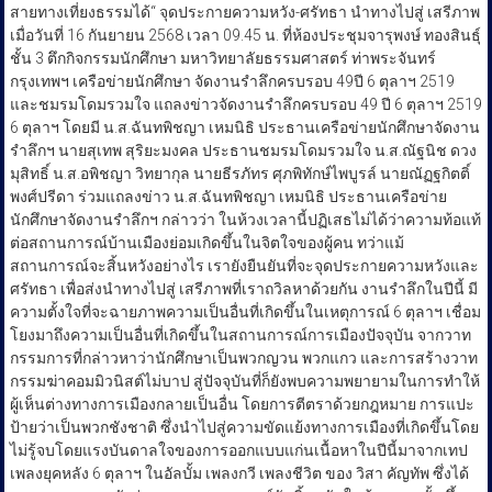
สายทางเที่ยงธรรมได้“ จุดประกายความหวัง-ศรัทธา นำทางไปสู่ เสรีภาพ
เมื่อวันที่ 16 กันยายน 2568 เวลา 09.45 น. ที่ห้องประชุมจารุพงษ์ ทองสินธุ์
ชั้น 3 ตึกกิจกรรมนักศึกษา มหาวิทยาลัยธรรมศาสตร์ ท่าพระจันทร์
กรุงเทพฯ เครือข่ายนักศึกษา จัดงานรำลึกครบรอบ 49ปี 6 ตุลาฯ 2519
และชมรมโดมรวมใจ แถลงข่าวจัดงานรำลึกครบรอบ 49 ปี 6 ตุลาฯ 2519
6 ตุลาฯ โดยมี น.ส.ฉันทพิชญา เหมนิธิ ประธานเครือข่ายนักศึกษาจัดงาน
รำลึกฯ นายสุเทพ สุริยะมงคล ประธานชมรมโดมรวมใจ น.ส.ณัฐนิช ดวง
มุสิทธิ์ น.ส.อพิชญา วิทยากุล นายธีรภัทร ศุภพิทักษ์ไพบูรล์ นายณัฏฐกิตติ์
พงศ์ปรีดา ร่วมแถลงข่าว น.ส.ฉันทพิชญา เหมนิธิ ประธานเครือข่าย
นักศึกษาจัดงานรำลึกฯ กล่าวว่า ในห้วงเวลานี้ปฏิเสธไม่ได้ว่าความท้อแท้
ต่อสถานการณ์บ้านเมืองย่อมเกิดขึ้นในจิตใจของผู้คน ทว่าแม้
สถานการณ์จะสิ้นหวังอย่างไร เรายังยืนยันที่จะจุดประกายความหวังและ
ศรัทธา เพื่อส่งนำทางไปสู่ เสรีภาพที่เราถวิลหาด้วยกัน งานรำลึกในปีนี้ มี
ความตั้งใจที่จะฉายภาพความเป็นอื่นที่เกิดขึ้นในเหตุการณ์ 6 ตุลาฯ เชื่อม
โยงมาถึงความเป็นอื่นที่เกิดขึ้นในสถานการณ์การเมืองปัจจุบัน จากวาท
กรรมการที่กล่าวหาว่านักศึกษาเป็นพวกญวน พวกแกว และการสร้างวาท
กรรมฆ่าคอมมิวนิสต์ไม่บาป สู่ปัจจุบันที่ก็ยังพบความพยายามในการทำให้
ผู้เห็นต่างทางการเมืองกลายเป็นอื่น โดยการตีตราด้วยกฎหมาย การแปะ
ป้ายว่าเป็นพวกชังชาติ ซึ่งนำไปสู่ความขัดแย้งทางการเมืองที่เกิดขึ้นโดย
ไม่รู้จบโดยแรงบันดาลใจของการออกแบบแก่นเนื้อหาในปีนี้มาจากเทป
เพลงยุคหลัง 6 ตุลาฯ ในอัลบั้ม เพลงกวี เพลงชีวิต ของ วิสา คัญทัพ ซึ่งได้