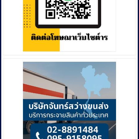
สั่ง
โค่น
ต้นไม้
ใหญ่
เกลี้ยง
แฉ
ซ้ำ
ปล่อย
ตึก
โทรม-
ซุป
เปอร์ฯ
ปิด
ตัว
วังเวง
เหมือน
ป่าช้า