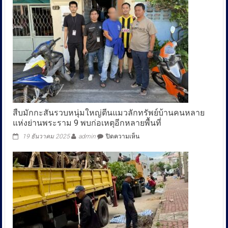
นัด
ซ้อม
แผน
รับมือ
น้ำ
ท่วม
ดิน
ถล่ม
ส่วน
ที่
เกี่ยว
ข้องฯ
สืบมักกะสันรวบหนุ่มใหญ่ตีนแมวลักทรัพย์บ้านคนหลาย
29
แห่งย่านพระราม 9 พบก่อเหตุอีกหลายพื้นที่
ก.ค.นี้
บน
19 ธันวาคม 2025
admin
ปิดความเห็น
สืบ
มักกะสัน
รวบ
หนุ่ม
ใหญ่
ตีน
แมว
ลัก
ทรัพย์
บ้าน