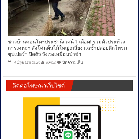
คน
หลาย
แห่ง
ย่าน
พระราม
9
พบ
ชาวบ้านคอนโดฯประชานิเวศน์ 1 เดือด! รวมตัวประท้วง
ก่อ
การเคหะฯ สั่งโค่นต้นไม้ใหญ่เกลี้ยง แฉซ้ำปล่อยตึกโทรม-
เหตุ
ซุปเปอร์ฯ ปิดตัว วังเวงเหมือนป่าช้า
อีก
หลาย
บน
4 มิถุนายน 2026
admin
ปิดความเห็น
พื้นที่
ชาว
บ้าน
คอน
ติดต่อโฆษณาเว็บไซต์
โดฯ
ประชา
นิเวศน์
1
เดือด!
รวม
ตัว
ประท้วง
การ
เคหะฯ