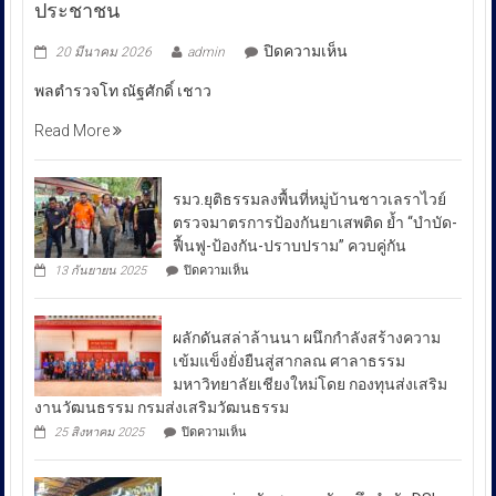
ประชาชน
บน
ปิดความเห็น
20 มีนาคม 2026
admin
พล
พลตำรวจโท ณัฐศักดิ์ เชาว
ตำรวจ
โท
Read More
ณัฐ
ศักดิ์
เชา
รมว.ยุติธรรมลงพื้นที่หมู่บ้านชาวเลราไวย์
วนา
ตรวจมาตรการป้องกันยาเสพติด ย้ำ “บำบัด-
ศัย
ฟื้นฟู-ป้องกัน-ปราบปราม” ควบคู่กัน
ผู้
บน
13 กันยายน 2025
ปิดความเห็น
บัญชาการ
รมว.ยุติธรรม
ลงพื้น
ตำรวจ
ที่
สอบสวน
ผลักดันสล่าล้านนา ผนึกกำลังสร้างความ
หมู่บ้าน
กลาง
ชาวเล
เข้มแข็งยั่งยืนสู่สากลณ ศาลาธรรม
รา
เปิด
มหาวิทยาลัยเชียงใหม่โดย กองทุนส่งเสริม
ไวย์
เผย
งานวัฒนธรรม กรมส่งเสริมวัฒนธรรม
ตรวจ
ถึง
มาตรการ
บน
25 สิงหาคม 2025
ปิดความเห็น
ป้องกัน
มาตรการ
ผลัก
ยา
ดัน
รับมือ
เสพ
สล่า
ปัญหา
ติด