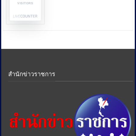
VISITORS
กระทรวง
พาณิชย์
กระทรวง
พลังงาน
และ
หน่วย
งาน
ด้าน
ภาษี
เพื่อ
ป้องกัน
สำนักข่าวราชการ
การ
เอา
รัด
เอา
เปรียบ
ประชาชน