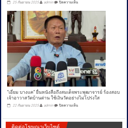
คดี
บน
25 กันยายน 2025
admin
ปิดความเห็น
เด็ด
สภาฯ
ขาด
เคาะ
วัน
แถลง
นโยบาย
รัฐบาล
29-
30
ก.ย.
ฝ่าย
ค้าน
ได้
เวลา
ซักฟอก
15
ชั่วโมง
ใน
“เอี่ยม บางแค“ ยื่นหนังสือถึงสมเด็จพระพุฒาจารย์ ร้องสอบ
จำนวน
เจ้าอาวาสวัดบ้านด่าน ใช้เงินวัดอย่างไม่โปร่งใส
นี้
แบ่ง
บน
22 กันยายน 2025
admin
ปิดความเห็น
ให้
“เอี่ยม
เพื่อ
บางแค“
ไทย
ยื่น
6
ติดต่อโฆษณาเว็บไซต์
หนังสือ