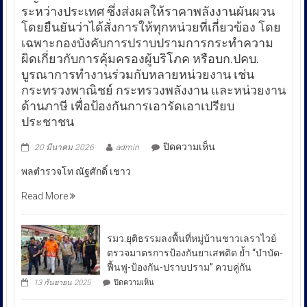
ระหว่างประเทศ ซึ่งส่งผลให้ราคาพลังงานผันผวน
โดยยืนยันว่าได้สั่งการให้ทุกหน่วยที่เกี่ยวข้อง โดย
เฉพาะกองบังคับการปราบปรามการกระทำความ
ผิดเกี่ยวกับการคุ้มครองผู้บริโภค หรือบก.ปคบ.
บูรณาการทำงานร่วมกับหลายหน่วยงาน เช่น
กระทรวงพาณิชย์ กระทรวงพลังงาน และหน่วยงาน
ด้านภาษี เพื่อป้องกันการเอารัดเอาเปรียบ
ประชาชน
บน
ปิดความเห็น
20 มีนาคม 2026
admin
พล
พลตำรวจโท ณัฐศักดิ์ เชาว
ตำรวจ
โท
Read More
ณัฐ
ศักดิ์
เชา
รมว.ยุติธรรมลงพื้นที่หมู่บ้านชาวเลราไวย์
วนา
ตรวจมาตรการป้องกันยาเสพติด ย้ำ “บำบัด-
ศัย
ฟื้นฟู-ป้องกัน-ปราบปราม” ควบคู่กัน
ผู้
บน
13 กันยายน 2025
ปิดความเห็น
บัญชาการ
รมว.ยุติธรรม
ลงพื้น
ตำรวจ