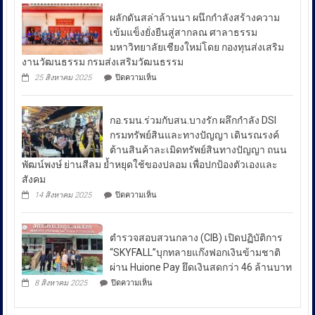
ที่
สอบสวน
ผลักดันสล่าล้านนา ผนึกกำลังสร้างความ
หมู่บ้าน
กลาง
ชาวเล
เข้มแข็งยั่งยืนสู่สากลณ ศาลาธรรม
รา
เปิด
มหาวิทยาลัยเชียงใหม่โดย กองทุนส่งเสริม
ไวย์
เผย
งานวัฒนธรรม กรมส่งเสริมวัฒนธรรม
ตรวจ
ถึง
มาตรการ
บน
25 สิงหาคม 2025
ปิดความเห็น
ป้องกัน
มาตรการ
ผลัก
ยา
ดัน
รับมือ
เสพ
สล่า
ปัญหา
ติด
กอ.รมน.ร่วมกับสน.บางรัก ผลึกกำลัง DSI
ล้าน
ย้ำ
ราคา
นา
กรมทรัพย์สินและทางปัญญา เดินรณรงค์
“บำบัด-
ผนึก
น้ำมัน
ต้านสินค้าละเมิดทรัพย์สินทางปัญญา ถนน
ฟื้นฟู-
กำลัง
ใน
ป้องกัน-
พัฒน์พงษ์ ย่านสีลม ย้ำหยุดใช้ของปลอม เพื่อปกป้องตัวเองและ
สร้าง
ช่วง
ปราบ
ความ
สังคม
ปราม”
เข้ม
สถานการณ์
บน
14 สิงหาคม 2025
ปิดความเห็น
ควบคู่
แข็ง
กอ.รมน.ร่วม
ความ
กัน
ยั่งยืน
กับ
ไม่
สู่
สน.บางรัก
สา
สงบ
ตำรวจสอบสวนกลาง (CIB) เปิดปฏิบัติการ
ผลึก
กลณ
ระหว่าง
กำลัง
“SKYFALL”บุกทลายแก๊งฟอกเงินข้ามชาติ
ศาลา
DSI
ประเทศ
ธรรม
ผ่าน Huione Pay ยึดเงินสดกว่า 46 ล้านบาท
กรม
มหาวิทยาลัย
ซึ่ง
บน
ทรัพย์สิน
8 สิงหาคม 2025
ปิดความเห็น
เชียงใหม่
ตำรวจ
ส่ง
และ
โดย
สอบสวน
ทาง
ผล
กองทุน
กลาง