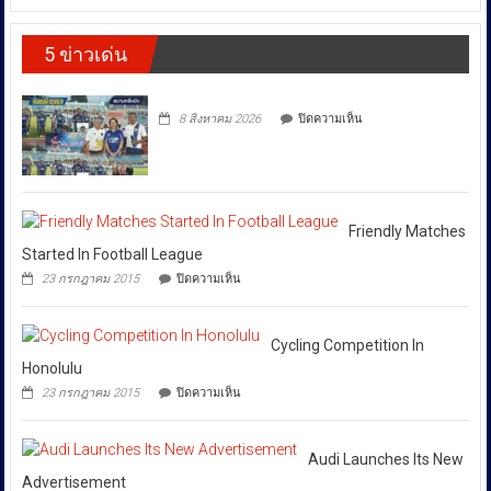
ปัญญา
ให้
ส่ง
(CIB)
เดิน
เสริม
เปิด
ราคา
รณรงค์
งาน
5 ข่าวเด่น
ปฏิบัติ
ต้าน
พลังงาน
วัฒนธรรม
การ
สินค้า
ผันผวน
กรม
“SKYFALL”บุก
ละเมิด
ส่ง
โดย
ทลาย
ทรัพย์สิน
บน
เสริม
8 สิงหาคม 2026
ปิดความเห็น
แก๊ง
ทาง
ยืนยัน
วัฒนธรรม
ฟอก
ปัญญา
ว่า
เงิน
ถนน
ได้
ข้าม
พัฒน์
ชาติ
พงษ์
สั่ง
ผ่าน
ย่าน
การ
Huione
สีลม
Friendly Matches
ให้
Pay
ย้ำ
Started In Football League
ยึด
ทุก
หยุด
บน
เงินสด
23 กรกฎาคม 2015
ปิดความเห็น
ใช้
หน่วย
Friendly
กว่า
ของ
Matches
ที่
46
ปลอม
Started
ล้าน
เกี่ยวข้อง
เพื่อ
In
Cycling Competition In
บาท
ปกป้อง
โดย
Football
Honolulu
ตัว
เฉพาะ
League
เอง
บน
23 กรกฎาคม 2015
ปิดความเห็น
กอง
และ
Cycling
สังคม
Competition
บังคับการ
In
ปราบ
Honolulu
Audi Launches Its New
ปราม
Advertisement