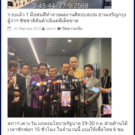
รวบแล้ว 1 มือพ่นสีทำลายผลงานศิลปะสเปน ย่านเจริญกรุง
ผู้ว่าฯ ชัชชาติลั่นดำเนินคดีเด็ดขาด
บน
30 กันยายน 2025
admin
ปิดความเห็น
รวบ
แล้ว
1
มือ
พ่น
สี
ทำลาย
ผล
งาน
ศิลปะ
สเปน
ย่าน
เจริญกรุง
ผู้
ว่าฯ
ชัช
ชาติ
สภาฯ เคาะวัน แถลงนโยบายรัฐบาล 29-30 ก.ย. ฝ่ายค้านได้
ลั่น
เวลาซักฟอก 15 ชั่วโมง ในจำนวนนี้ แบ่งให้เพื่อไทย 6 ชม.
ดำเนิน