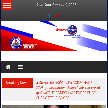
Skip
วันอาทิตย์, สิงหาคม 9, 2026
to
content
สำนัก
ข่าว
ราชการ
Breaking News:
อาดิดาส จัดปาร์ตี้ต้อนรับ CODECHAOS
ทุกข์
27เชิญคนดังและแขกพิเศษเปิดประสบการณ์
สุดมันส์“THE CODECHAOS EXPERIENCE –
สุข
CHAOS FEELS GOOD”
เคียง
ข้าง