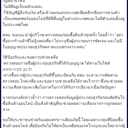
กฎหมาย เช่น
-ไม่มีที่อยู่เป็นหลักแหล่ง
-ใช้บัญชีผู้อื่นรับเงิน หรือเข้าออกนอกประเทศเพื่อหลีกเลี่ยงการตามตัว
-เป็นแพลตฟอร์มออนไลน์ที่มีที่ตั้งอยู่ในต่างประเทศและไม่มีตัวแทนตั้งอยู่
ในประเทศไทย
สคบ. ขอแนะนำผู้บริโภค ตรวจสอบก่อนซื้อสินค้าทุกครั้ง โดยย้ำว่า “อย่า
ซื้อจากร้านค้าที่ไม่รู้แหล่งที่มา ไม่ระบุชื่อผู้ประกอบการชัดเจน และไม่มี
ใบอนุญาตประกอบธุรกิจตลาดแบบตรงจาก สคบ.”
วิธีป้องกันและขอความช่วยเหลือ
-ตรวจสอบรายชื่อผู้ประกอบธุรกิจที่ได้รับอนุญาต ได้ทางเว็บไซต์
www.ocpb.go.th
-หากซื้อจากผู้ประกอบธุรกิจที่ขึ้นทะเบียนกับ สคบ. จะสามารถติดตาม
ตรวจสอบ ไกล่เกลี่ย และขอความช่วยเหลือได้รวดเร็วกว่า ซึ่งจะช่วยลด
ความเสียหายและเพิ่มโอกาสในการได้รับการเยียวยาเมื่อเกิดปัญหา
นายรณรงค์กล่าวย้ำว่า การตรวจสอบข้อมูลผู้ประกอบธุรกิจก่อนตัดสินใจ
ซื้อสินค้าออนไลน์ เป็นสิ่งสำคัญที่จะช่วยลดความเสี่ยงจากการถูกหลอก
ลวง
ขอให้ประชาชนช่วยกันเผยแพร่ข่าวเตือนภัยนี้ โดยเฉพาะกลุ่มที่นิยมซื้อ
สินค้าออนไลน์ เพื่อป้องกันไม่ให้ตกเป็นเหยื่อของกลโกงรูปแบบใหม่ หากผู้