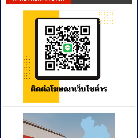
ชม.
ถึง
สมเด็จ
พระ
พุฒ
า
จาร
ย์
ร้อง
สอบ
เจ้า
อาวาส
วัด
บ้าน
ด่าน
ใช้
เงิน
วัด
อย่าง
ไม่
โปร่งใส