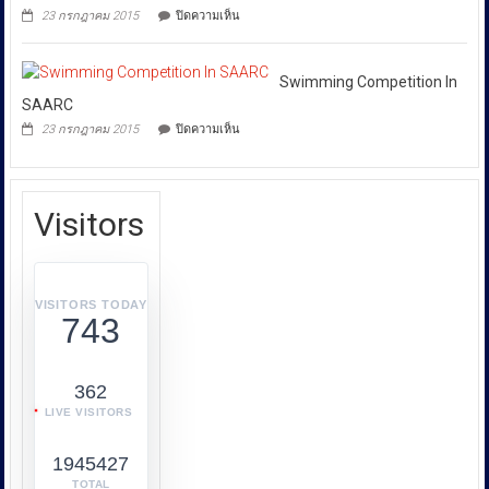
การก
บน
23 กรกฎาคม 2015
ปิดความเห็น
ระ
Audi
Launches
ทำความ
Its
ผิด
New
Swimming Competition In
เกี่ยว
Advertisement
SAARC
กับ
บน
23 กรกฎาคม 2015
ปิดความเห็น
การ
Swimming
Competition
คุ้มครอง
In
ผู้
SAARC
บริโภค
Visitors
หรือ
บก.ปคบ.
บูรณ
า
VISITORS TODAY
743
การ
ทำงาน
ร่วม
362
กับ
LIVE VISITORS
หลาย
หน่วย
1945427
งาน
เช่น
TOTAL