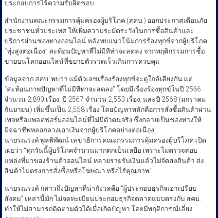
ประกอบการไร้ความรับผิดชอบ
สำนักงานคณะกรรมการคุ้มครองผู้บริโภค (สคบ.) ออกประกาศเตือนภัย
ประชาชนทั่วประเทศ ให้เพิ่มความระมัดระวังในการซื้อสินค้าและ
บริการผ่านช่องทางออนไลน์ หลังพบแนวโน้มการร้องทุกข์จากผู้บริโภค
“พุ่งสูงต่อเนื่อง” สะท้อนปัญหาที่ไม่มีทีท่าจะลดลง จากพฤติกรรมการซื้อ
ขายบนโลกออนไลน์ที่ขยายตัวรวดเร็วเกินการควบคุม
ข้อมูลจาก สคบ. พบว่า แม้ตัวเลขเรื่องร้องทุกข์จะดูใกล้เคียงกัน แต่
“สะท้อนภาพปัญหาที่ไม่มีทีท่าจะลดลง” โดยมีเรื่องร้องทุกข์ในปี 2566
จำนวน 2,890 เรื่อง, ปี 2567 จำนวน 2,553 เรื่อง, และปี 2568 (มกราคม –
กันยายน) เพิ่มขึ้นเป็น 2,558 เรื่อง โดยปัญหาหลักคือการสั่งซื้อสินค้าผ่าน
เพจหรือแพลตฟอร์มออนไลน์ที่ไม่มีตัวตนจริง ซึ่งกลายเป็นช่องทางให้
มิจฉาชีพหลอกลวงเอาเงินจากผู้บริโภคอย่างต่อเนื่อง
นายรณรงค์ พูลพิพัฒน์ เลขาธิการคณะกรรมการคุ้มครองผู้บริโภค เปิด
เผยว่า “ทุกวันนี้ผู้บริโภคจำนวนมากตกเป็นเหยื่อ เพราะไม่ตรวจสอบ
แหล่งที่มาของร้านค้าออนไลน์ หลายรายรับเงินแล้วไม่จัดส่งสินค้า ส่ง
สินค้าไม่ตรงการสั่งซื้อหรือโฆษณา หรือไร้คุณภาพ”
นายรณรงค์ กล่าวถึงปัญหาที่น่ากังวลคือ “ผู้ประกอบธุรกิจเอาเปรียบ
สังคม” เหล่านี้มัก ไม่จดทะเบียนประกอบธุรกิจตลาดแบบตรงกับ สคบ.
ทำให้ไม่สามารถติดตามตัวได้เมื่อเกิดปัญหา โดยมีพฤติการณ์เลี่ยง