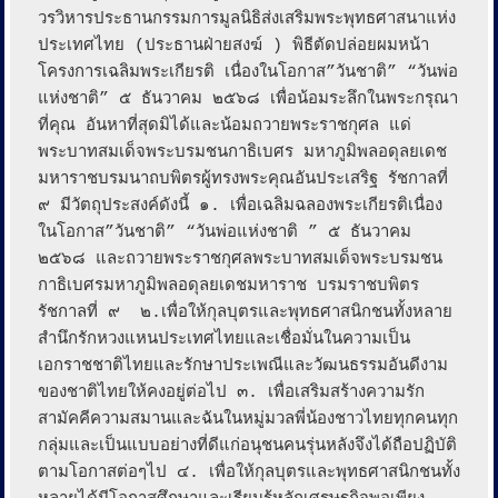
วรวิหารประธานกรรมการมูลนิธิส่งเสริมพระพุทธศาสนาแห่ง
ประเทศไทย (ประธานฝ่ายสงฆ์ ) พิธีตัดปล่อยผมหน้า
โครงการเฉลิมพระเกียรติ เนื่องในโอกาส”วันชาติ” “วันพ่อ
แห่งชาติ” ๕ ธันวาคม ๒๕๖๘ เพื่อน้อมระลึกในพระกรุณา
ที่คุณ อันหาที่สุดมิได้และน้อมถวายพระราชกุศล แด่
พระบาทสมเด็จพระบรมชนกาธิเบศร มหาภูมิพลอดุลยเดช 
มหาราชบรมนาถบพิตรผู้ทรงพระคุณอันประเสริฐ รัชกาลที่ 
๙ มีวัตถุประสงค์ดังนี้ ๑. เพื่อเฉลิมฉลองพระเกียรติเนื่อง
ในโอกาส”วันชาติ” “วันพ่อแห่งชาติ ” ๕ ธันวาคม 
๒๕๖๘ และถวายพระราชกุศลพระบาทสมเด็จพระบรมชน
กาธิเบศรมหาภูมิพลอดุลยเดชมหาราช บรมราชบพิตร 
รัชกาลที่ ๙  ๒.เพื่อให้กุลบุตรและพุทธศาสนิกชนทั้งหลาย
สำนึกรักหวงแหนประเทศไทยและเชื่อมั่นในความเป็น
เอกราชชาติไทยและรักษาประเพณีและวัฒนธรรมอันดีงาม
ของชาติไทยให้คงอยู่ต่อไป ๓. เพื่อเสริมสร้างความรัก
สามัคคีความสมานและฉันในหมู่มวลพี่น้องชาวไทยทุกคนทุก
กลุ่มและเป็นแบบอย่างที่ดีแก่อนุชนคนรุ่นหลังจึงได้ถือปฏิบัติ
ตามโอกาสต่อๆไป ๔. เพื่อให้กุลบุตรและพุทธศาสนิกชนทั้ง