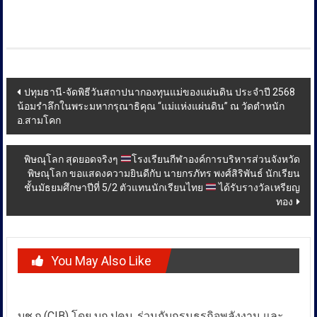
Post
ปทุมธานี-จัดพิธีวันสถาปนากองทุนแม่ของแผ่นดิน ประจำปี 2568
น้อมรำลึกในพระมหากรุณาธิคุณ “แม่แห่งแผ่นดิน” ณ วัดตำหนัก
navigation
อ.สามโคก
พิษณุโลก สุดยอดจริงๆ
โรงเรียนกีฬาองค์การบริหารส่วนจังหวัด
พิษณุโลก ขอแสดงความยินดีกับ นายกรภัทร พงศ์สิริพันธ์ นักเรียน
ชั้นมัธยมศึกษาปีที่ 5/2 ตัวแทนนักเรียนไทย
ได้รับรางวัลเหรียญ
ทอง
You May Also Like
บช.ก.(CIB) โดย บก.ปคบ. ร่วมกับกรมธุรกิจพลังงาน และ