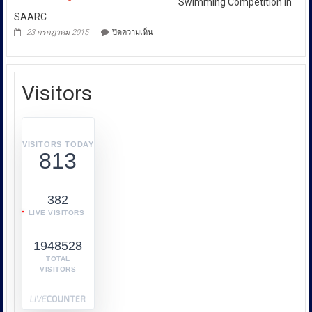
New
Swimming Competition In
เกี่ยว
Advertisement
SAARC
กับ
บน
23 กรกฎาคม 2015
ปิดความเห็น
การ
Swimming
Competition
คุ้มครอง
In
ผู้
SAARC
บริโภค
Visitors
หรือ
บก.ปคบ.
บูรณ
า
VISITORS TODAY
813
การ
ทำงาน
ร่วม
382
กับ
LIVE VISITORS
หลาย
หน่วย
1948528
งาน
เช่น
TOTAL
VISITORS
กระทรวง
พาณิชย์
กระทรวง