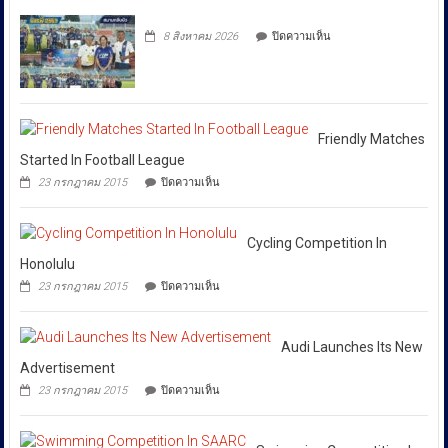
ผันผวน
กรม
“SKYFALL”บุก
ละเมิด
ส่ง
โดย
ทลาย
ทรัพย์สิน
บน
เสริม
8 สิงหาคม 2026
ปิดความเห็น
แก๊ง
ทาง
ยืนยัน
วัฒนธรรม
ฟอก
ปัญญา
ว่า
เงิน
ถนน
ได้
ข้าม
พัฒน์
ชาติ
พงษ์
สั่ง
ผ่าน
ย่าน
การ
Huione
สีลม
Friendly Matches
ให้
Pay
ย้ำ
Started In Football League
ยึด
ทุก
หยุด
บน
เงินสด
23 กรกฎาคม 2015
ปิดความเห็น
ใช้
หน่วย
Friendly
กว่า
ของ
Matches
ที่
46
ปลอม
Started
ล้าน
เกี่ยวข้อง
เพื่อ
In
Cycling Competition In
บาท
ปกป้อง
โดย
Football
Honolulu
ตัว
เฉพาะ
League
เอง
บน
23 กรกฎาคม 2015
ปิดความเห็น
กอง
และ
Cycling
สังคม
Competition
บังคับการ
In
ปราบ
Honolulu
Audi Launches Its New
ปราม
Advertisement
การก
บน
23 กรกฎาคม 2015
ปิดความเห็น
ระ
Audi
Launches
ทำความ
Its
ผิด