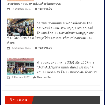
เผย
งานวัฒนธรรม กรมส่งเสริมวัฒนธรรม
ตรวจ
ถึง
มาตรการ
บน
25 สิงหาคม 2025
ปิดความเห็น
ป้องกัน
มาตรการ
ผลัก
ยา
ดัน
รับมือ
เสพ
สล่า
ปัญหา
ติด
กอ.รมน.ร่วมกับสน.บางรัก ผลึกกำลัง DSI
ล้าน
ย้ำ
ราคา
นา
กรมทรัพย์สินและทางปัญญา เดินรณรงค์
“บำบัด-
ผนึก
น้ำมัน
ต้านสินค้าละเมิดทรัพย์สินทางปัญญา ถนน
ฟื้นฟู-
กำลัง
ใน
ป้องกัน-
พัฒน์พงษ์ ย่านสีลม ย้ำหยุดใช้ของปลอม เพื่อปกป้องตัวเองและ
สร้าง
ช่วง
ปราบ
ความ
สังคม
ปราม”
เข้ม
สถานการณ์
บน
14 สิงหาคม 2025
ปิดความเห็น
ควบคู่
แข็ง
กอ.รมน.ร่วม
ความ
กัน
ยั่งยืน
กับ
ไม่
สู่
สน.บางรัก
สา
สงบ
ตำรวจสอบสวนกลาง (CIB) เปิดปฏิบัติการ
ผลึก
กลณ
ระหว่าง
กำลัง
“SKYFALL”บุกทลายแก๊งฟอกเงินข้ามชาติ
ศาลา
DSI
ประเทศ
ธรรม
ผ่าน Huione Pay ยึดเงินสดกว่า 46 ล้านบาท
กรม
มหาวิทยาลัย
ซึ่ง
บน
ทรัพย์สิน
8 สิงหาคม 2025
ปิดความเห็น
เชียงใหม่
ตำรวจ
ส่ง
และ
โดย
สอบสวน
ทาง
ผล
กองทุน
กลาง
ปัญญา
ให้
ส่ง
(CIB)
เดิน
เสริม
เปิด
ราคา
รณรงค์
งาน
5 ข่าวเด่น
ปฏิบัติ
ต้าน
พลังงาน
วัฒนธรรม
การ
สินค้า