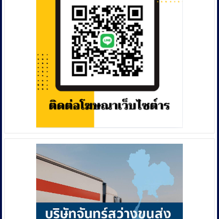
ราคา
DSI
2568
ถูก
ร่วม
อ้าง
ปฏิบัติ
เว็บ
กาา”ย้อน
สาย
เกล็ด
การ
มังกร”
บิน
ทลาย
ชื่อ
แก๊ง
ดัง
ปั๊ม
สุดท้าย
สูติบัตร
สูญ
เถื่อน
เงิน
สวม
นับ
สัญชาติ
ล้าน