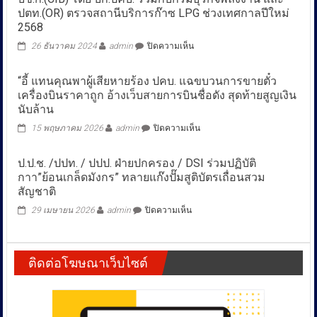
ปตท.(OR) ตรวจสถานีบริการก๊าซ LPG ช่วงเทศกาลปีใหม่
2568
บน
26 ธันวาคม 2024
admin
ปิดความเห็น
บช.ก.
(CIB)
“อี้ แทนคุณพาผู้เสียหายร้อง ปคบ. แฉขบวนการขายตั๋ว
โดย
เครื่องบินราคาถูก อ้างเว็บสายการบินชื่อดัง สุดท้ายสูญเงิน
บก.ปคบ.
นับล้าน
ร่วม
กับ
บน
15 พฤษภาคม 2026
admin
ปิดความเห็น
กรม
“อี้
ธุรกิจ
แทนคุณ
พลังงาน
ป.ป.ช. /ปปท. / ปปป. ฝ่ายปกครอง / DSI ร่วมปฏิบัติ
พา
และ
กาา”ย้อนเกล็ดมังกร” ทลายแก๊งปั๊มสูติบัตรเถื่อนสวม
ผู้
ปตท.
สัญชาติ
เสีย
(OR)
หาย
บน
29 เมษายน 2026
admin
ปิดความเห็น
ตรวจ
ร้อง
ป.ป.ช.
สถานี
ปคบ.
/
บริการ
แฉ
ปปท.
ก๊าซ
ขบวนการ
ติดต่อโฆษณาเว็บไซต์
/
LPG
ขาย
ปปป.
ช่วง
ตั๋ว
ฝ่าย
เทศกาล
เครื่อง
ปกครอง
ปี
บิน
/
ใหม่