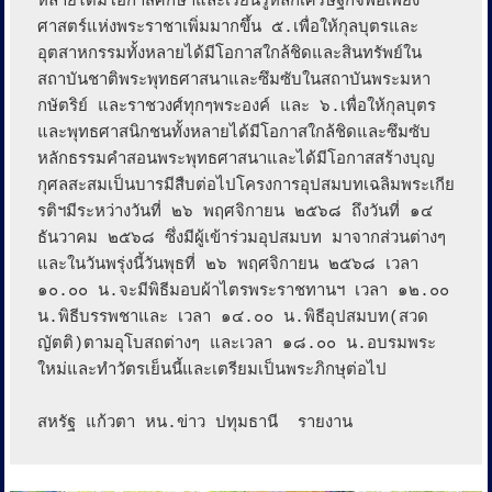
หลายได้มีโอกาสศึกษาและเรียนรู้หลักเศรษฐกิจพอเพียง
ศาสตร์แห่งพระราชาเพิ่มมากขึ้น ๕.เพื่อให้กุลบุตรและ
อุตสาหกรรมทั้งหลายได้มีโอกาสใกล้ชิดและสินทรัพย์ใน
สถาบันชาติพระพุทธศาสนาและซึมซับในสถาบันพระมหา
กษัตริย์ และราชวงศ์ทุกๆพระองค์ และ ๖.เพื่อให้กุลบุตร
และพุทธศาสนิกชนทั้งหลายได้มีโอกาสใกล้ชิดและซึมซับ
หลักธรรมคำสอนพระพุทธศาสนาและได้มีโอกาสสร้างบุญ
กุศลสะสมเป็นบารมีสืบต่อไปโครงการอุปสมบทเฉลิมพระเกีย
รติฯมีระหว่างวันที่ ๒๖ พฤศจิกายน ๒๕๖๘ ถึงวันที่ ๑๔ 
ธันวาคม ๒๕๖๘ ซึ่งมีผู้เข้าร่วมอุปสมบท มาจากส่วนต่างๆ 
และในวันพรุ่งนี้วันพุธที่ ๒๖ พฤศจิกายน ๒๕๖๘ เวลา 
๑๐.๐๐ น.จะมีพิธีมอบผ้าไตรพระราชทานฯ เวลา ๑๒.๐๐ 
น.พิธีบรรพชาและ เวลา ๑๔.๐๐ น.พิธีอุปสมบท(สวด
ญัตติ)ตามอุโบสถต่างๆ และเวลา ๑๘.๐๐ น.อบรมพระ
ใหม่และทำวัตรเย็นนี้และเตรียมเป็นพระภิกษุต่อไป

สหรัฐ แก้วตา หน.ข่าว ปทุมธานี  รายงาน