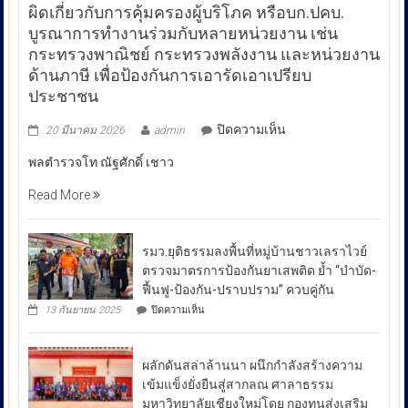
ผิดเกี่ยวกับการคุ้มครองผู้บริโภค หรือบก.ปคบ.
บูรณาการทำงานร่วมกับหลายหน่วยงาน เช่น
กระทรวงพาณิชย์ กระทรวงพลังงาน และหน่วยงาน
ด้านภาษี เพื่อป้องกันการเอารัดเอาเปรียบ
ประชาชน
บน
ปิดความเห็น
20 มีนาคม 2026
admin
พล
พลตำรวจโท ณัฐศักดิ์ เชาว
ตำรวจ
โท
Read More
ณัฐ
ศักดิ์
เชา
รมว.ยุติธรรมลงพื้นที่หมู่บ้านชาวเลราไวย์
วนา
ตรวจมาตรการป้องกันยาเสพติด ย้ำ “บำบัด-
ศัย
ฟื้นฟู-ป้องกัน-ปราบปราม” ควบคู่กัน
ผู้
บน
13 กันยายน 2025
ปิดความเห็น
บัญชาการ
รมว.ยุติธรรม
ลงพื้น
ตำรวจ
ที่
สอบสวน
ผลักดันสล่าล้านนา ผนึกกำลังสร้างความ
หมู่บ้าน
กลาง
ชาวเล
เข้มแข็งยั่งยืนสู่สากลณ ศาลาธรรม
รา
เปิด
มหาวิทยาลัยเชียงใหม่โดย กองทุนส่งเสริม
ไวย์