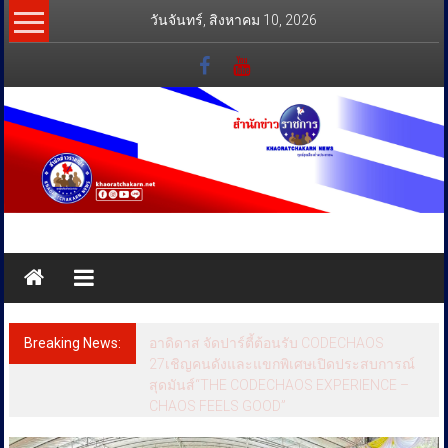
Skip
วันจันทร์, สิงหาคม 10, 2026
to
content
สำนัก
ข่าว
ราชการ
Breaking News:
อาดิดาส จัดปาร์ตี้ต้อนรับ CODECHAOS
ทุกข์
27เชิญคนดังและแขกพิเศษเปิดประสบการณ์
สุดมันส์“THE CODECHAOS EXPERIENCE –
สุข
CHAOS FEELS GOOD”
เคียง
ข้าง