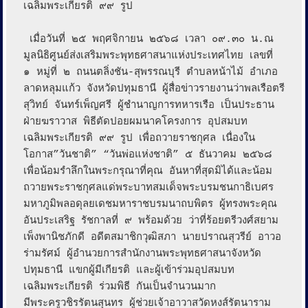
เฉลิมพระเกียรติ ๙๙ รูป

 เมื่อวันที่ ๒๕ พฤศจิกายน ๒๕๖๘ เวลา ๐๙.๓๐ น.ณ 
มูลนิธิศูนย์ส่งเสริมพระพุทธศาสนาแห่งประเทศไทย เลขที่ 
๑ หมู่ที่ ๒ ถนนตลิ่งชัน-สุพรรณบุรี ตำบลหน้าไม้ อำเภอ
ลาดหลุมแก้ว จังหวัดปทุมธานี ผู้สื่อข่าวรายงานว่าพลเรือตรี
สุวิทย์ จันทร์เพ็ญศรี ผู้ชำนาญการทหารเรือ เป็นประธาน
ฝ่ายฆราวาส พิธีตัดปอยผมนาคโครงการ อุปสมบท
เฉลิมพระเกียรติ ๙๙ รูป เพื่อถวายราชกุศล เนื่องใน
โอกาส”วันชาติ” “วันพ่อแห่งชาติ” ๕ ธันวาคม ๒๕๖๘ 
เพื่อน้อมรำลึกในพระกรุณาที่คุณ อันหาที่สุดมิได้และน้อม
ถวายพระราชกุศลแด่พระบาทสมเด็จพระบรมชนกาธิเบศร 
มหาภูมิพลอดุลยเดชมหาราชบรมนาถบพิตร ผู้ทรงพระคุณ
อันประเสริฐ รัชกาลที่ ๙ พร้อมด้วย ว่าที่ร้อยตรีวงศ์สยาม 
เพ็งพานิชภักดี อดีตสมาชิกวุฒิสภา นายปราณสุวรีย์ อาวอ
ร่ามรัศม์ ผู้อำนวยการสำนักงานพระพุทธศาสนาจังหวัด
ปทุมธานี แขกผู้มีเกียรติ และผู้เข้าร่วมอุปสมบท
เฉลิมพระเกียรติ ร่วมพิธี กันเป็นจำนวนมาก 

มีพระครูวชิรรัตนสุนทร ผู้ช่วยเจ้าอาวาสวัดหงส์รัตนาราม 