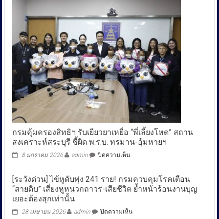
โกง”
เตรียม
เปิด
ศึก
นำ
46
ประชาชน
ฟ้อง
อาญา
ม.157
เจ้า
หน้าที่
รัฐ
ต้อนรับ
ปี
กรมคุ้มครองสิทธิฯ รับเยียวยาเหยื่อ “พี่เลี้ยงโหด” สถาน
ม้า
สงเคราะห์สระบุรี ชี้ผิด พ.ร.บ. ทรมาน-อุ้มหายฯ
พยศ
!!
บน
8 มกราคม 2026
admin
ปิดความเห็น
กรม
คุ้มครอง
[ระวังด่วน] ไข้หูดับพุ่ง 241 ราย! กรมควบคุมโรคเตือน
สิ
“สายดิบ” เสี่ยงหูหนวกถาวร-เสียชีวิต ย้ำหน้าร้อนงานบุญ
ทธิฯ
เยอะต้องสุกเท่านั้น
รับ
เยียวยา
บน
28 เมษายน 2026
admin
ปิดความเห็น
เหยื่อ