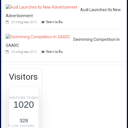
Competition
บังคับการ
In
ปราบ
Honolulu
Audi Launches Its New
ปราม
Advertisement
การก
บน
23 กรกฎาคม 2015
ปิดความเห็น
ระ
Audi
Launches
ทำความ
Its
ผิด
New
Swimming Competition In
เกี่ยว
Advertisement
SAARC
กับ
บน
23 กรกฎาคม 2015
ปิดความเห็น
การ
Swimming
Competition
คุ้มครอง
In
ผู้
SAARC
บริโภค
Visitors
หรือ
บก.ปคบ.
บูรณ
า
VISITORS TODAY
1020
การ
ทำงาน
ร่วม
328
กับ
LIVE VISITORS
หลาย