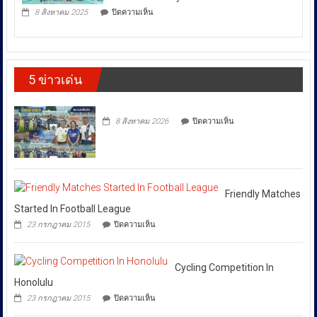
มหาวิทยาลัย
ซึ่ง
บน
ทรัพย์สิน
8 สิงหาคม 2025
ปิดความเห็น
เชียงใหม่
ตำรวจ
ส่ง
และ
โดย
สอบสวน
ทาง
ผล
กองทุน
กลาง
ปัญญา
ให้
ส่ง
(CIB)
เดิน
เสริม
เปิด
ราคา
รณรงค์
งาน
5 ข่าวเด่น
ปฏิบัติ
ต้าน
พลังงาน
วัฒนธรรม
การ
สินค้า
ผันผวน
กรม
“SKYFALL”บุก
ละเมิด
ส่ง
โดย
ทลาย
ทรัพย์สิน
บน
เสริม
8 สิงหาคม 2026
ปิดความเห็น
แก๊ง
ทาง
ยืนยัน
วัฒนธรรม
ฟอก
ปัญญา
ว่า
เงิน
ถนน
ได้
ข้าม
พัฒน์
ชาติ
พงษ์
สั่ง
ผ่าน
ย่าน
การ
Huione
สีลม
Friendly Matches
ให้
Pay
ย้ำ
Started In Football League
ยึด
ทุก
หยุด
บน
เงินสด
23 กรกฎาคม 2015
ปิดความเห็น
ใช้
หน่วย
Friendly
กว่า
ของ
Matches
ที่
46
ปลอม
Started
ล้าน
เกี่ยวข้อง
เพื่อ
In
Cycling Competition In
บาท
ปกป้อง
โดย
Football
Honolulu
ตัว
เฉพาะ
League
เอง
บน
23 กรกฎาคม 2015
ปิดความเห็น
กอง
และ
Cycling
สังคม