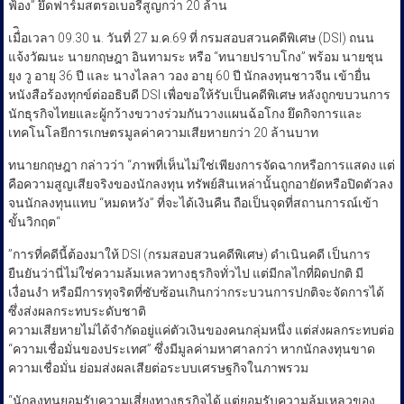
ฟ้อง” ยึดฟาร์มสตรอเบอรี่สูญกว่า 20 ล้าน
เมื่ิอเวลา 09.30 น. วันที่ 27 ม.ค.69 ที่ กรมสอบสวนคดีพิเศษ (DSI) ถนน
แจ้งวัฒนะ นายกฤษฎา อินทามระ หรือ “ทนายปราบโกง” พร้อม นายชุน
ยุง วู อายุ 36 ปี และ นางไลลา วอง อายุ 60 ปี นักลงทุนชาวจีน เข้ายื่น
หนังสือร้องทุกข์ต่ออธิบดี DSI เพื่อขอให้รับเป็นคดีพิเศษ หลังถูกขบวนการ
นักธุรกิจไทยและผู้กว้างขวางร่วมกันวางแผนฉ้อโกง ยึดกิจการและ
เทคโนโลยีการเกษตรมูลค่าความเสียหายกว่า 20 ล้านบาท
ทนายกฤษฎา กล่าวว่า “ภาพที่เห็นไม่ใช่เพียงการจัดฉากหรือการแสดง แต่
คือความสูญเสียจริงของนักลงทุน ทรัพย์สินเหล่านั้นถูกอายัดหรือปิดตัวลง
จนนักลงทุนแทบ “หมดหวัง” ที่จะได้เงินคืน ถือเป็นจุดที่สถานการณ์เข้า
ขั้นวิกฤต“
”การที่คดีนี้ต้องมาให้ DSI (กรมสอบสวนคดีพิเศษ) ดำเนินคดี เป็นการ
ยืนยันว่านี่ไม่ใช่ความล้มเหลวทางธุรกิจทั่วไป แต่มีกลไกที่ผิดปกติ มี
เงื่อนงำ หรือมีการทุจริตที่ซับซ้อนเกินกว่ากระบวนการปกติจะจัดการได้
ซึ่งส่งผลกระทบระดับชาติ
ความเสียหายไม่ได้จำกัดอยู่แค่ตัวเงินของคนกลุ่มหนึ่ง แต่ส่งผลกระทบต่อ
“ความเชื่อมั่นของประเทศ” ซึ่งมีมูลค่ามหาศาลกว่า หากนักลงทุนขาด
ความเชื่อมั่น ย่อมส่งผลเสียต่อระบบเศรษฐกิจในภาพรวม
“นักลงทุนยอมรับความเสี่ยงทางธุรกิจได้ แต่ยอมรับความล้มเหลวของ