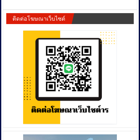
[ระวัง
“พี่
ด่วน]
เลี้ยง
ไข้
โหด”
ติดต่อโฆษณาเว็บไซต์
หู
สถาน
ดับ
สงเคราะห์
พุ่ง
สระบุรี
241
ชี้
ราย!
ผิด
กรม
พ.ร.บ.
ควบคุม
ทรมาน-
โรค
อุ้ม
เตือน
หายฯ
“สาย
ดิบ”
เสี่ยง
หู
หนวก
ถาวร-
เสีย
ชีวิต
ย้ำ
หน้า
ร้อน
งาน
บุญ