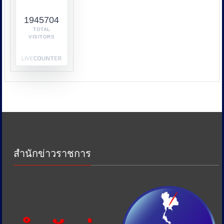
หน่วย
1945704
งาน
เช่น
TOTAL
VISITORS
กระทรวง
พาณิชย์
กระทรวง
พลังงาน
และ
หน่วย
งาน
ด้าน
ภาษี
เพื่อ
ป้องกัน
สำนักข่าวราชการ
การ
เอา
รัด
เอา
เปรียบ
ประชาชน