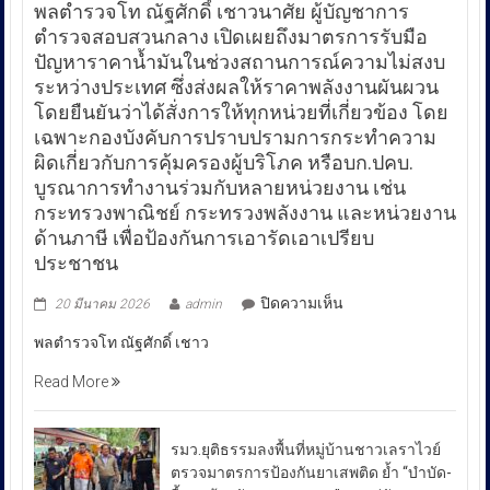
พลตำรวจโท ณัฐศักดิ์ เชาวนาศัย ผู้บัญชาการ
ตำรวจสอบสวนกลาง เปิดเผยถึงมาตรการรับมือ
ปัญหาราคาน้ำมันในช่วงสถานการณ์ความไม่สงบ
ระหว่างประเทศ ซึ่งส่งผลให้ราคาพลังงานผันผวน
โดยยืนยันว่าได้สั่งการให้ทุกหน่วยที่เกี่ยวข้อง โดย
เฉพาะกองบังคับการปราบปรามการกระทำความ
ผิดเกี่ยวกับการคุ้มครองผู้บริโภค หรือบก.ปคบ.
บูรณาการทำงานร่วมกับหลายหน่วยงาน เช่น
กระทรวงพาณิชย์ กระทรวงพลังงาน และหน่วยงาน
ด้านภาษี เพื่อป้องกันการเอารัดเอาเปรียบ
ประชาชน
บน
ปิดความเห็น
20 มีนาคม 2026
admin
พล
พลตำรวจโท ณัฐศักดิ์ เชาว
ตำรวจ
โท
Read More
ณัฐ
ศักดิ์
เชา
รมว.ยุติธรรมลงพื้นที่หมู่บ้านชาวเลราไวย์
วนา
ตรวจมาตรการป้องกันยาเสพติด ย้ำ “บำบัด-
ศัย