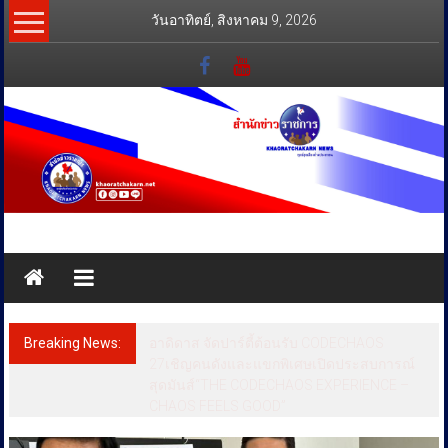
Skip
วันอาทิตย์, สิงหาคม 9, 2026
to
content
สำนัก
ข่าว
ราชการ
Breaking News:
อาดิดาส จัดปาร์ตี้ต้อนรับ CODECHAOS
ทุกข์
27เชิญคนดังและแขกพิเศษเปิดประสบการณ์
สุดมันส์“THE CODECHAOS EXPERIENCE –
สุข
CHAOS FEELS GOOD”
เคียง
ข้าง