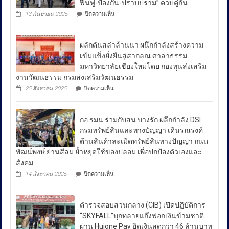
ฟื้นฟู-ป้องกัน-ปราบปราม” ควบคู่กัน
ผู้
บน
13 กันยายน 2025
ปิดความเห็น
บัญชาการ
รมว.ยุติธรรม
ลงพื้น
ตำรวจ
ที่
สอบสวน
ผลักดันสล่าล้านนา ผนึกกำลังสร้างความ
หมู่บ้าน
กลาง
ชาวเล
เข้มแข็งยั่งยืนสู่สากลณ ศาลาธรรม
รา
เปิด
มหาวิทยาลัยเชียงใหม่โดย กองทุนส่งเสริม
ไวย์
เผย
งานวัฒนธรรม กรมส่งเสริมวัฒนธรรม
ตรวจ
ถึง
มาตรการ
บน
25 สิงหาคม 2025
ปิดความเห็น
ป้องกัน
มาตรการ
ผลัก
ยา
ดัน
รับมือ
เสพ
สล่า
ปัญหา
ติด
กอ.รมน.ร่วมกับสน.บางรัก ผลึกกำลัง DSI
ล้าน
ย้ำ
ราคา
นา
กรมทรัพย์สินและทางปัญญา เดินรณรงค์
“บำบัด-
ผนึก
น้ำมัน
ต้านสินค้าละเมิดทรัพย์สินทางปัญญา ถนน
ฟื้นฟู-
กำลัง
ใน
ป้องกัน-
พัฒน์พงษ์ ย่านสีลม ย้ำหยุดใช้ของปลอม เพื่อปกป้องตัวเองและ
สร้าง
ช่วง
ปราบ
ความ
สังคม
ปราม”
เข้ม
สถานการณ์
บน
14 สิงหาคม 2025
ปิดความเห็น
ควบคู่
แข็ง
กอ.รมน.ร่วม
ความ
กัน
ยั่งยืน
กับ
ไม่
สู่
สน.บางรัก
สา
สงบ
ตำรวจสอบสวนกลาง (CIB) เปิดปฏิบัติการ
ผลึก
กลณ
ระหว่าง
กำลัง
“SKYFALL”บุกทลายแก๊งฟอกเงินข้ามชาติ
ศาลา
DSI
ประเทศ
ธรรม
ผ่าน Huione Pay ยึดเงินสดกว่า 46 ล้านบาท
กรม