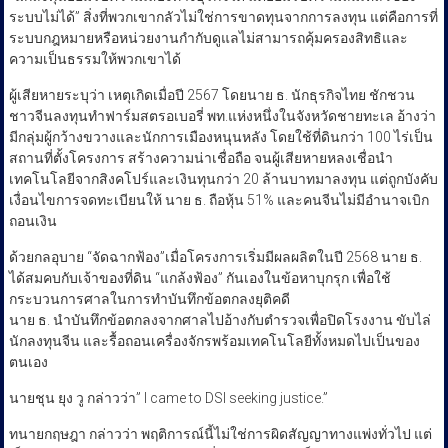
ระบบไม่ได้” สิ่งที่พวกเขากลัวไม่ใช่การขาดทุนจากการลงทุน แต่คือการที่
ระบบกฎหมายหรือหน่วยงานกำกับดูแลไม่สามารถคุ้มครองสิทธิและ
ความเป็นธรรมให้พวกเขาได้
ผู้เสียหายระบุว่า เหตุเกิดเมื่อปี 2567 โดยนาย ธ. นักธุรกิจไทย ชักชวน
ชาวจีนลงทุนทำฟาร์มสตรอเบอรี่ พท.แห่งหนึ่งในจังหวัดชายทะเล อ้างว่า
มีกลุ่มผู้กว้างขวางและนักการเมืองหนุนหลัง โดยใช้ที่ดินกว่า 100 ไร่เป็น
สถานที่ตั้งโครงการ สร้างความน่าเชื่อถือ จนผู้เสียหายหลงเชื่อนำ
เทคโนโลยีจากสิงคโปร์และเงินทุนกว่า 20 ล้านบาทมาลงทุน แต่ถูกบังคับ
เงื่อนไขการจดทะเบียนให้ นาย ธ. ถือหุ้น 51% และคนจีนไม่มีอำนาจเบิก
ถอนเงิน
ด้วยกลอุบาย “จัดฉากฟ้อง”เมื่อโครงการเริ่มมีผลผลิตในปี 2568 นาย ธ.
ได้สมคบกับเจ้าของที่ดิน “แกล้งฟ้อง” กันเองในข้อหาบุกรุก เพื่อใช้
กระบวนการศาลในการทำบันทึกข้อตกลงยุติคดี
นาย ธ. นำบันทึกข้อตกลงจากศาลไปอ้างกับตำรวจเพื่อปิดโรงงาน ขับไล่
นักลงทุนจีน และรื้อถอนเครื่องจักรพร้อมเทคโนโลยีทั้งหมดไปเป็นของ
ตนเอง
นายชุน ยุง วู กล่าวว่า” I came to DSI seeking justice.”
ทนายกฤษฎา กล่าวว่า พฤติการณ์นี้ไม่ใช่การผิดสัญญาทางแพ่งทั่วไป แต่