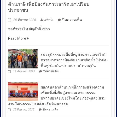
ด้านภาษี เพื่อป้องกันการเอารัดเอาเปรียบ
ประชาชน
บน
ปิดความเห็น
20 มีนาคม 2026
admin
พล
พลตำรวจโท ณัฐศักดิ์ เชาว
ตำรวจ
โท
Read More
ณัฐ
ศักดิ์
เชา
รมว.ยุติธรรมลงพื้นที่หมู่บ้านชาวเลราไวย์
วนา
ตรวจมาตรการป้องกันยาเสพติด ย้ำ “บำบัด-
ศัย
ฟื้นฟู-ป้องกัน-ปราบปราม” ควบคู่กัน
ผู้
บน
13 กันยายน 2025
ปิดความเห็น
บัญชาการ
รมว.ยุติธรรม
ลงพื้น
ตำรวจ
ที่
สอบสวน
ผลักดันสล่าล้านนา ผนึกกำลังสร้างความ
หมู่บ้าน
กลาง
ชาวเล
เข้มแข็งยั่งยืนสู่สากลณ ศาลาธรรม
รา
เปิด
มหาวิทยาลัยเชียงใหม่โดย กองทุนส่งเสริม
ไวย์
เผย
งานวัฒนธรรม กรมส่งเสริมวัฒนธรรม
ตรวจ
ถึง
มาตรการ
บน
25 สิงหาคม 2025
ปิดความเห็น
ป้องกัน
มาตรการ
ผลัก
ยา
ดัน