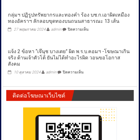
ล้าง
บาง
กลุ่มฯ ปฏิรูปทรัพยากรและทองคำ ร้อง บช.ก.เอาผิดเหมือง
บริษัท
ทองอัคราฯ ลักลอบขุดทองบนถนนสาธารณะ 13 เส้น
บัญชี
นายทุน
บน
27 พฤษภาคม 2024
admin
ปิดความเห็น
จีน
กลุ่มฯ
15
ปฏิรูป
บริษัท
ทรัพยากร
พร้อม
แจ้ง 2 ข้อหา “เจ๊นุช บางเตย” ผิด พ.ร.บ.คอมฯ -โฆษณาเกิน
และ
ชาว
จริง ด้านเจ้าตัวโต้ ยันไม่ได้ทำอะไรผิด วอนขอโอกาส
ทองคำ
ไทย-
ร้อง
สังคม
จีน
บช.ก.เอาผิด
71
บน
10 ตุลาคม 2024
admin
ปิดความเห็น
เหมือง
คน
แจ้ง
ทอ
หลัง
2
งอัค
รับ
ข้อหา
ราฯ
จด
ติดต่อโฆษณาเว็บไซต์
“เจ๊
ลักลอบ
บริษัท
นุช
ขุด
“นอ
บางเตย”
ทองบน
มินี”
ผิด
ถนน
เปิด
พ.ร.บ.คอมฯ
สาธารณะ
ช่อง
-โฆษณา
13
ต่าง
เกิน
เส้น
ชาติ
จริง
แย่ง
ด้าน