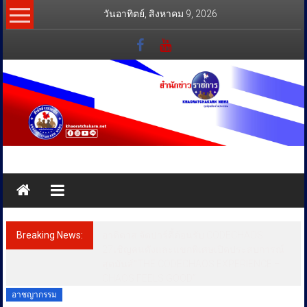
Skip
วันอาทิตย์, สิงหาคม 9, 2026
to
content
สำนัก
ข่าว
ราชการ
Breaking News:
อาดิดาส จัดปาร์ตี้ต้อนรับ CODECHAOS
ทุกข์
27เชิญคนดังและแขกพิเศษเปิดประสบการณ์
สุดมันส์“THE CODECHAOS EXPERIENCE –
สุข
CHAOS FEELS GOOD”
เคียง
อาชญากรรม
ข้าง