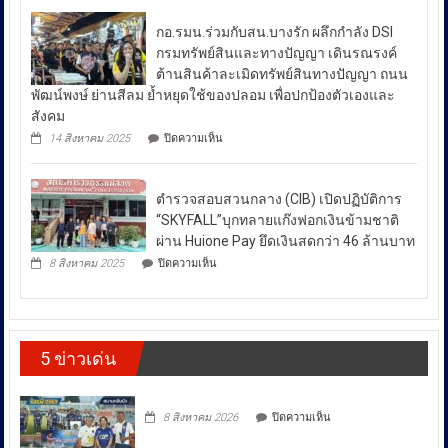
รับมือ
เสพ
สล่า
ปัญหา
ติด
กอ.รมน.ร่วมกับสน.บางรัก ผลึกกำลัง DSI
ล้าน
ย้ำ
ราคา
นา
กรมทรัพย์สินและทางปัญญา เดินรณรงค์
“บำบัด-
ผนึก
น้ำมัน
ต้านสินค้าละเมิดทรัพย์สินทางปัญญา ถนน
ฟื้นฟู-
กำลัง
ใน
ป้องกัน-
พัฒน์พงษ์ ย่านสีลม ย้ำหยุดใช้ของปลอม เพื่อปกป้องตัวเองและ
สร้าง
ช่วง
ปราบ
ความ
สังคม
ปราม”
เข้ม
สถานการณ์
บน
14 สิงหาคม 2025
ปิดความเห็น
ควบคู่
แข็ง
กอ.รมน.ร่วม
ความ
กัน
ยั่งยืน
กับ
ไม่
สู่
สน.บางรัก
สา
สงบ
ตำรวจสอบสวนกลาง (CIB) เปิดปฏิบัติการ
ผลึก
กลณ
ระหว่าง
กำลัง
“SKYFALL”บุกทลายแก๊งฟอกเงินข้ามชาติ
ศาลา
DSI
ประเทศ
ธรรม
ผ่าน Huione Pay ยึดเงินสดกว่า 46 ล้านบาท
กรม
มหาวิทยาลัย
ซึ่ง
บน
ทรัพย์สิน
8 สิงหาคม 2025
ปิดความเห็น
เชียงใหม่
ตำรวจ
ส่ง
และ
โดย
สอบสวน
ทาง
ผล
กองทุน
กลาง
ปัญญา
ให้
ส่ง
(CIB)
เดิน
เสริม
เปิด
ราคา
รณรงค์
งาน
5 ข่าวเด่น
ปฏิบัติ
ต้าน
พลังงาน
วัฒนธรรม
การ
สินค้า
ผันผวน
กรม
“SKYFALL”บุก
ละเมิด
ส่ง
โดย
ทลาย
ทรัพย์สิน
บน
เสริม
8 สิงหาคม 2026
ปิดความเห็น
แก๊ง
ทาง
ยืนยัน
วัฒนธรรม
ฟอก
ปัญญา
ว่า