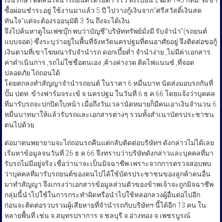
ซื้อผ่อนชำระอยู่ ใช้งานมาแล้ว 5 ปี ไปวางกู้เงินจาก“ศรีสวัสดิ์เงินสด
ทันใจ”แต่จะต้องรออนุมัติ 3 วัน ถึงจะได้เงิน
จึงไปค้นหาดูในเฟซบุ๊ก พบว่าบัญชี“บริษัททรัพย์มั่งมี รับจำนำ”(รถยนต์
แบบจอด) ซึ่งระบุว่าอยู่ในพื้นที่จังหวัดนครปฐมที่ตนอาศัยอยู่ จึงติดต่อขอกู้
เงินตามที่เขาโฆษณารับจำนำรถ ดอกเบี้ยต่ำ จำนำง่าย ,ไม่มีค่าเอกสาร
ค่าดำเนินการ ,รถไม่ใช่ชื่อตนเอง ,ค้างค่างวด ติดไฟแนนซ์ ,ที่จอด
ปลอดภัย ไถ่ถอนได้
โดยตกลงทำสัญญาจำนำรถยนต์ ในราคา 6 หมื่นบาท นัดส่งมอบรถกันที่
ปั๊ม ปตท. ข้างฟาร์มจระเข้ จ.นครปฐม ในวันที่ 6 ธ.ค.66 โดยแจ้งว่าบุคคล
ที่มารับรถจะปกปิดใบหน้า เมื่อถึงวันเวลานัดหมายก็มีคนเอาเงินจำนวน 6
หมื่นบาทมาให้แล้วรับรถและเอกสารต่างๆ รวมทั้งสำเนาบัตรประชาชน
ตนไปด้วย
ต่อมาตนพยายามจะไถ่ถอนรถคืนแต่กลับติดต่อบริษัทฯ ดังกล่าวไม่ได้เลย
เริ่มหาข้อมูลจนวันที่ 26 ธ.ค.66 จึงทราบว่าบริษัทดังกล่าวและบุคคลที่มา
รับรถไม่มีอยู่จริง เชื่อว่าน่าจะเป็นมิจฉาชีพ เพราะจากการตรวจสอบพบ
ว่าบุคคลที่มารับรถยนต์ของตนไปได้ใช้บัตรประชาชนของลูกค้าคนอื่น
มาทำสัญญา จึงเกรงว่าเอกสารข้อมูลส่วนตัวของข้าพเจ้าจะถูกมิจฉาชีพ
กลุ่มนี้นำไปใช้ในการกระทำผิดหรือนำไปใช้หลอกลวงผู้อื่นต่อไปอีก
ก่อนจะติดต่อรวบรวมผู้เสียหายที่จำนำรถกับบริษัทฯ นี้ได้อีก 13 คน ใน
หลายพื้นที่ เช่น จ.สมุทรปราการ จ.ชลบุรี จ.อ่างทอง จ.เพชรบูรณ์