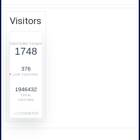
Competition
คุ้มครอง
In
ผู้
SAARC
บริโภค
Visitors
หรือ
บก.ปคบ.
บูรณ
า
VISITORS TODAY
1748
การ
ทำงาน
ร่วม
376
กับ
LIVE VISITORS
หลาย
หน่วย
1946432
งาน
เช่น
TOTAL
VISITORS
กระทรวง
พาณิชย์
กระทรวง
พลังงาน
และ
หน่วย