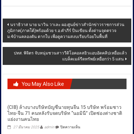
Post
นราธิวาส นาย นาวิน วาเละ ผอ.ศูนย์ข่าวสำนักข่าวราชการส่วน
ภูมิภาค(ภาคใต้)พร้อมด้วย ร.อ.คำภีร์ ปิ่นเขียน ตั้งด่านจุดตรวจ
navigation
ม.4บ้านคลองตัน ตากใบ เพื่อดูความสงบเรียบร้อยในพื้นที่
ปทส. พิจิตร จับหนุ่มชวนสาววีดิโอคอลสยิวแอบอัดคลิปเหยื่อแล้ว
แบล็คเมล์รีดทรัพย์เหยื่อกว่า 5 แสน
You May Also Like
(CIB) ล้างบางบริษัทบัญชีนายทุนจีน 15 บริษัท พร้อมชาว
ไทย-จีน 71 คนหลังรับจดบริษัท “นอมินี” เปิดช่องต่างชาติ
แย่งงานคนไทย
บน
27 มีนาคม 2025
admin
ปิดความเห็น
(CIB)