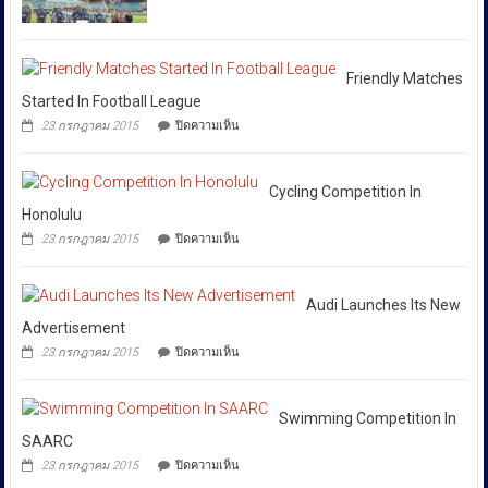
เงิน
ถนน
ได้
ข้าม
พัฒน์
ชาติ
พงษ์
สั่ง
ผ่าน
ย่าน
การ
Huione
สีลม
Friendly Matches
ให้
Pay
ย้ำ
Started In Football League
ยึด
ทุก
หยุด
บน
เงินสด
23 กรกฎาคม 2015
ปิดความเห็น
ใช้
หน่วย
Friendly
กว่า
ของ
Matches
ที่
46
ปลอม
Started
ล้าน
เกี่ยวข้อง
เพื่อ
In
Cycling Competition In
บาท
ปกป้อง
โดย
Football
Honolulu
ตัว
เฉพาะ
League
เอง
บน
23 กรกฎาคม 2015
ปิดความเห็น
กอง
และ
Cycling
สังคม
Competition
บังคับการ
In
ปราบ
Honolulu
Audi Launches Its New
ปราม
Advertisement
การก
บน
23 กรกฎาคม 2015
ปิดความเห็น
ระ
Audi
Launches
ทำความ
Its
ผิด
New
Swimming Competition In
เกี่ยว
Advertisement
SAARC
กับ
บน
23 กรกฎาคม 2015
ปิดความเห็น
การ
Swimming