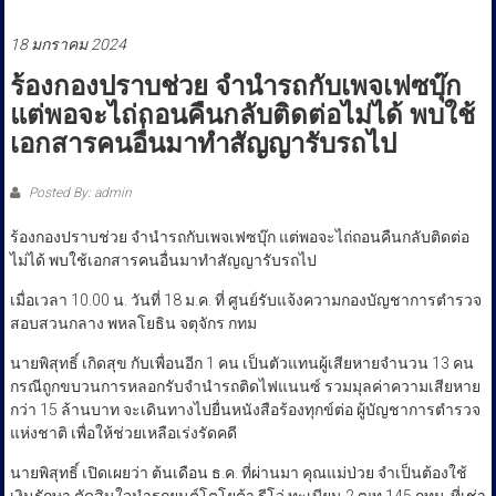
ประชาชน
18 มกราคม 2024
ร้องกองปราบช่วย จำนำรถกับเพจเฟซบุ๊ก
แต่พอจะไถ่ถอนคืนกลับติดต่อไม่ได้ พบใช้
เอกสารคนอื่นมาทำสัญญารับรถไป
Posted By: admin
ร้องกองปราบช่วย จำนำรถกับเพจเฟซบุ๊ก แต่พอจะไถ่ถอนคืนกลับติดต่อ
ไม่ได้ พบใช้เอกสารคนอื่นมาทำสัญญารับรถไป
เมื่อเวลา 10.00 น. วันที่ 18 ม.ค. ที่ ศูนย์รับแจ้งความกองบัญชาการตำรวจ
สอบสวนกลาง พหลโยธิน จตุจักร กทม
นายพิสุทธิ์ เกิดสุข กับเพื่อนอีก 1 คน เป็นตัวแทนผู้เสียหายจำนวน 13 คน
กรณีถูกขบวนการหลอกรับจำนำรถติดไฟแนนซ์ รวมมุลค่าความเสียหาย
กว่า 15 ล้านบาท จะเดินทางไปยื่นหนังสือร้องทุกข์ต่อ ผู้บัญชาการตำรวจ
แห่งชาติ เพื่อให้ช่วยเหลือเร่งรัดคดี
นายพิสุทธิ์ เปิดเผยว่า ต้นเดือน ธ.ค. ที่ผ่านมา คุณแม่ป่วย จำเป็นต้องใช้
เงินรักษา ตัดสินใจนำรถยนต์โตโยต้า รีโว่ ทะเบียน 2 ฒท 145 กทม. ที่เช่า