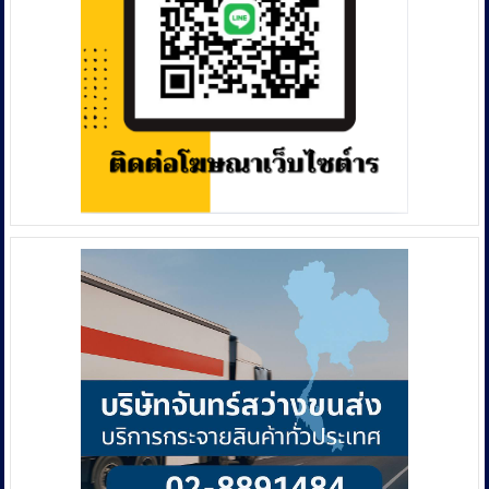
งาน
เจ้า
คน
ตัว
ไทย
โต้
ยัน
ไม่
ได้
ทำ
อะไร
ผิด
วอน
ขอ
โอกาส
สังคม