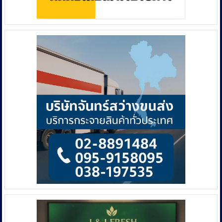
ปวีณ
า”