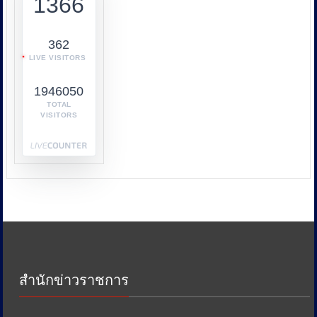
1366
การ
ทำงาน
ร่วม
362
กับ
LIVE VISITORS
หลาย
หน่วย
1946050
งาน
เช่น
TOTAL
VISITORS
กระทรวง
พาณิชย์
กระทรวง
พลังงาน
และ
หน่วย
งาน
ด้าน
ภาษี
เพื่อ
ป้องกัน
สำนักข่าวราชการ
การ
เอา
รัด