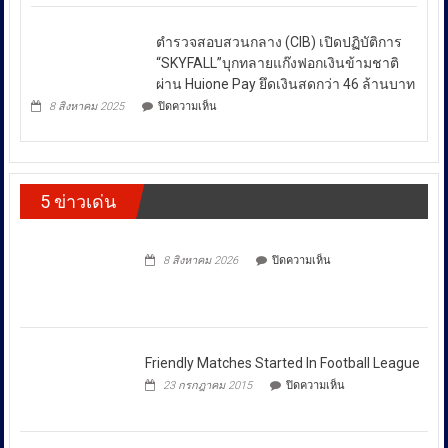
ยั่งยืน
กับ
ไม่
สู่
สน.บางรัก
สา
สงบ
ตำรวจสอบสวนกลาง (CIB) เปิดปฏิบัติการ
ผลึก
กลณ
ระหว่าง
กำลัง
“SKYFALL”บุกทลายแก๊งฟอกเงินข้ามชาติ
ศาลา
DSI
ประเทศ
ธรรม
ผ่าน Huione Pay ยึดเงินสดกว่า 46 ล้านบาท
กรม
มหาวิทยาลัย
ซึ่ง
บน
ทรัพย์สิน
8 สิงหาคม 2025
ปิดความเห็น
เชียงใหม่
ตำรวจ
ส่ง
และ
โดย
สอบสวน
ทาง
ผล
กองทุน
กลาง
ปัญญา
ให้
ส่ง
(CIB)
เดิน
เสริม
เปิด
ราคา
รณรงค์
งาน
5 ข่าวเด่น
ปฏิบัติ
ต้าน
พลังงาน
วัฒนธรรม
การ
สินค้า
ผันผวน
กรม
“SKYFALL”บุก
ละเมิด
ส่ง
โดย
ทลาย
ทรัพย์สิน
บน
เสริม
8 สิงหาคม 2026
ปิดความเห็น
แก๊ง
ทาง
ยืนยัน
วัฒนธรรม
ฟอก
ปัญญา
ว่า
เงิน
ถนน
ได้
ข้าม
พัฒน์
ชาติ
พงษ์
สั่ง
ผ่าน
ย่าน
การ
Huione
สีลม
Friendly Matches
ให้
Pay
ย้ำ
Started In Football League
ยึด
ทุก
หยุด
บน
เงินสด
23 กรกฎาคม 2015
ปิดความเห็น
ใช้
หน่วย
Friendly
กว่า
ของ
Matches
ที่
46
ปลอม