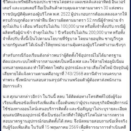
ชีวิตและทรัพย์สินของประชาชนโดยตรง แผงเซลล์แสงอาทิตย์ อินเวอร์
เตอร์ และแบตเตอรี่ ถือเป็นสินค้าควบคุมฉลากตามมาตรา 30 แห่งพระ
ราชบัญญัติคุ้มครองผู้บริโภค พ.ศ. 2522 ผู้ประกอบการต้องแสดงฉลากให้
ครบถ้วนถูกต้อง หากฝ่าฝืน มีความผิดตามมาตรา 52 กรณีผู้จำหน่าย จำ
คุกไม่เกิน 6 เดือน หรือปรับไม่เกิน 100,000 บาท หรือทั้งจำทั้งปรับ กรณีผู้
ผลิตหรือผู้นำเข้า จำคุกไม่เกิน 1 ปี หรือปรับไม่เกิน 200,000 บาท หรือทั้ง
จำทั้งปรับ ทั้งนี้เป็นไปตามนโยบายที่รัฐบาล โดยนายอนุทิน ชาญวีรกูล
นายกรัฐมนตรี ได้เน้นย้ำให้ทุกหน่วยงานคุ้มครองผู้บริโภคทำงานเชิงรุก
สำหรับกรณีร้องเรียนดังกล่าวพบว่าผู้ติดตั้งใช้อุปกรณ์ไม่ได้มาตรฐาน
ดัดแปลงระบบไฟฟ้าจากสามเฟสเป็นหนึ่งเฟส และใช้สายไฟอลูมิเนียม
แทนสายทองแดง ทำให้ไฟตก ไฟดับ อุปกรณ์ละลาย เสี่ยงไฟไหม้ ปัจจุบันผู้
เสียหายได้แจ้งความตามคดีอาญาที่ 743/2568 สถานีตำรวจนครบาล
ท่าพระ ซึ่งพนักงานสอบสวนสรุปสำนวนพร้อมตัวผู้ต้องหาส่งพนักงาน
อัยการแล้ว
น.ส.ศุภมาสกล่าวอีกว่า ในวันนี้ สคบ. ได้ติดต่อทางโทรศัพท์ไปยังผู้ร้อง
เรียนเพื่อขอข้อเท็จจริงเพิ่มเติม เบื้องต้นพบว่าผู้ประกอบธุรกิจมีพฤติการณ์
ใช้ช่องทางออนไลน์เสนอบริการติดตั้ง และข้อสัญญาไม่ระบุรายละเอียด
คุณสมบัติของอุปกรณ์ ซึ่งเป็นช่องโหว่ที่ทำให้ผู้บริโภคไม่สามารถตรวจ
สอบมาตรฐานอุปกรณ์ก่อนติดตั้งได้ สคบ. จึงนัดหมายสอบถามข้อเท็จจริง
กับผู้ร้องเพิ่มเติม ในวันที่ 15 พฤษภาคม 2569 เพื่อพิจารณาการดำเนินคดี