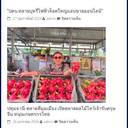
“ปคบ.ทลายบุหรี่ไฟฟ้าล็อตใหญ่แอบขายออนไลน์”
บน
27 กุมภาพันธ์ 2025
admin
ปิดความเห็น
“ปคบ.ทลาย
บุหรี่
ไฟ
ฟ้า
ล็อต
ใหญ่
แอบ
ขาย
ออนไลน์”
ปทุมธานี-ตลาดสี่มุมเมือง เปิดตลาดผลไม้ไหว้เจ้ารับตรุษ
จีน หนุนเกษตรกรไทย
บน
26 มกราคม 2026
admin
ปิดความเห็น
ปทุมธานี-