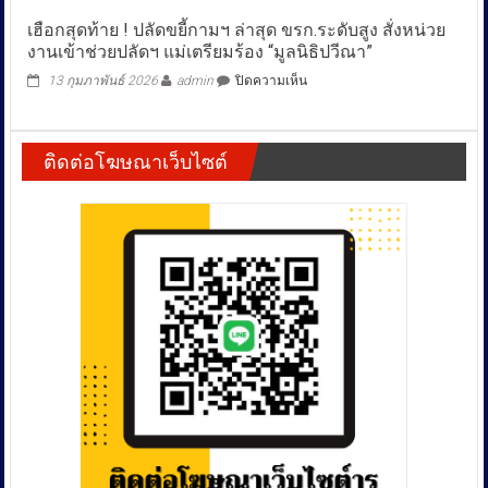
ตลาด
เฮือกสุดท้าย ! ปลัดขยี้กามฯ ล่าสุด ขรก.ระดับสูง สั่งหน่วย
สี่
งานเข้าช่วยปลัดฯ แม่เตรียมร้อง “มูลนิธิปวีณา”
มุม
เมือง
บน
13 กุมภาพันธ์ 2026
admin
ปิดความเห็น
เปิด
เฮือก
ตลาด
สุดท้าย
ผล
!
ไม้
ติดต่อโฆษณาเว็บไซต์
ปลัด
ไหว้
ขยี้
เจ้า
กามฯ
รับ
ล่าสุด
ตรุษ
ขรก.ระดับ
จีน
สูง
หนุน
สั่ง
เกษตรกร
หน่วย
ไทย
งาน
เข้า
ช่วย
ปลัดฯ
แม่
เตรียม
ร้อง
“มูล
นิธิ