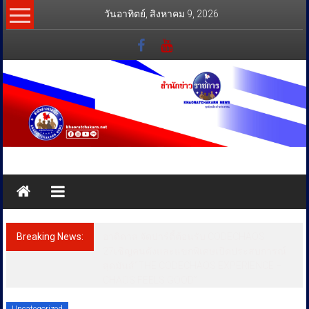
Skip
วันอาทิตย์, สิงหาคม 9, 2026
to
content
สำนัก
ข่าว
ราชการ
Breaking News:
อาดิดาส จัดปาร์ตี้ต้อนรับ CODECHAOS
ทุกข์
27เชิญคนดังและแขกพิเศษเปิดประสบการณ์
สุดมันส์“THE CODECHAOS EXPERIENCE –
สุข
CHAOS FEELS GOOD”
เคียง
ข้าง
Uncategorized