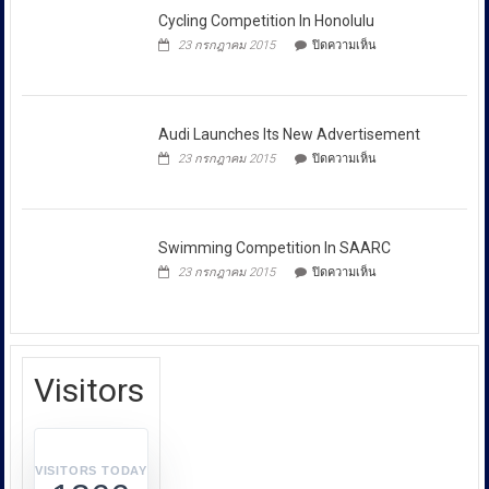
Started
ล้าน
เกี่ยวข้อง
เพื่อ
In
Cycling Competition In
บาท
ปกป้อง
โดย
Football
Honolulu
ตัว
เฉพาะ
League
เอง
บน
23 กรกฎาคม 2015
ปิดความเห็น
กอง
และ
Cycling
สังคม
Competition
บังคับการ
In
ปราบ
Honolulu
Audi Launches Its New
ปราม
Advertisement
การก
บน
23 กรกฎาคม 2015
ปิดความเห็น
ระ
Audi
Launches
ทำความ
Its
ผิด
New
Swimming Competition In
เกี่ยว
Advertisement
SAARC
กับ
บน
23 กรกฎาคม 2015
ปิดความเห็น
การ
Swimming
Competition
คุ้มครอง
In
ผู้
SAARC
บริโภค
Visitors
หรือ
บก.ปคบ.
บูรณ
า
VISITORS TODAY