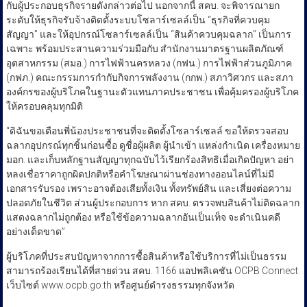
กับผู้ประกอบธุรกิจรายดังกล่าวต่อไป นอกจากนี้ สคบ. จะพิจารณายก
ระดับให้ธุรกิจรับจ้างติดตั้งระบบโซลาร์เซลล์เป็น “ธุรกิจที่ควบคุม
สัญญา” และให้อุปกรณ์โซลาร์เซลล์เป็น “สินค้าควบคุมฉลาก” เป็นการ
เฉพาะ พร้อมประสานความร่วมมือกับ สำนักงานมาตรฐานผลิตภัณฑ์
อุตสาหกรรม (สมอ.) การไฟฟ้านครหลวง (กฟน.) การไฟฟ้าส่วนภูมิภาค
(กฟภ.) คณะกรรมการกำกับกิจการพลังงาน (กกพ.) สภาวิศวกร และสภา
องค์กรของผู้บริโภคในฐานะตัวแทนภาคประชาชน เพื่อคุ้มครองผู้บริโภค
ให้ครอบคลุมทุกมิติ
“ดิฉันขอเตือนพี่น้องประชาชนที่จะติดตั้งโซลาร์เซลล์ ขอให้ตรวจสอบ
ฉลากอุปกรณ์ทุกชิ้นก่อนซื้อ ดูชื่อผู้ผลิต ผู้นำเข้า แหล่งกำเนิด เครื่องหมาย
มอก. และเก็บหลักฐานสัญญาทุกฉบับไว้เรียกร้องสิทธิเมื่อเกิดปัญหา อย่า
หลงเชื่อราคาถูกผิดปกติหรือคำโฆษณาผ่านช่องทางออนไลน์ที่ไม่มี
เอกสารรับรอง เพราะอาจต้องเสียทั้งเงิน ทั้งทรัพย์สิน และเสี่ยงต่อความ
ปลอดภัยในชีวิต ส่วนผู้ประกอบการ หาก สคบ. ตรวจพบสินค้าไม่ติดฉลาก
แสดงฉลากไม่ถูกต้อง หรือใช้ข้อความฉลากอันเป็นเท็จ จะดำเนินคดี
อย่างเด็ดขาด”
ผู้บริโภคที่ประสบปัญหาจากการซื้อสินค้าหรือใช้บริการที่ไม่เป็นธรรม
สามารถร้องเรียนได้ที่สายด่วน สคบ. 1166 แอปพลิเคชัน OCPB Connect
เว็บไซต์ www.ocpb.go.th หรือศูนย์ดำรงธรรมทุกจังหวัด