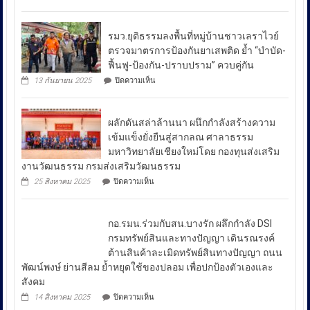
ณัฐ
ศักดิ์
เชา
รมว.ยุติธรรมลงพื้นที่หมู่บ้านชาวเลราไวย์
วนา
ตรวจมาตรการป้องกันยาเสพติด ย้ำ “บำบัด-
ศัย
ฟื้นฟู-ป้องกัน-ปราบปราม” ควบคู่กัน
ผู้
บน
13 กันยายน 2025
ปิดความเห็น
บัญชาการ
รมว.ยุติธรรม
ลงพื้น
ตำรวจ
ที่
สอบสวน
ผลักดันสล่าล้านนา ผนึกกำลังสร้างความ
หมู่บ้าน
กลาง
ชาวเล
เข้มแข็งยั่งยืนสู่สากลณ ศาลาธรรม
รา
เปิด
มหาวิทยาลัยเชียงใหม่โดย กองทุนส่งเสริม
ไวย์
เผย
งานวัฒนธรรม กรมส่งเสริมวัฒนธรรม
ตรวจ
ถึง
มาตรการ
บน
25 สิงหาคม 2025
ปิดความเห็น
ป้องกัน
มาตรการ
ผลัก
ยา
ดัน
รับมือ
เสพ
สล่า
ปัญหา
ติด
กอ.รมน.ร่วมกับสน.บางรัก ผลึกกำลัง DSI
ล้าน
ย้ำ
ราคา
นา
กรมทรัพย์สินและทางปัญญา เดินรณรงค์
“บำบัด-
ผนึก
น้ำมัน
ต้านสินค้าละเมิดทรัพย์สินทางปัญญา ถนน
ฟื้นฟู-
กำลัง
ใน
ป้องกัน-
พัฒน์พงษ์ ย่านสีลม ย้ำหยุดใช้ของปลอม เพื่อปกป้องตัวเองและ
สร้าง
ช่วง
ปราบ
ความ
สังคม
ปราม”
เข้ม
สถานการณ์
บน
14 สิงหาคม 2025
ปิดความเห็น
ควบคู่
แข็ง
กอ.รมน.ร่วม
ความ
กัน