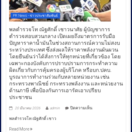
PR News - ข่าวประชาสัมพันธ์
พลตำรวจโท ณัฐศักดิ์ เชาวนาศัย ผู้บัญชาการ
ตำรวจสอบสวนกลาง เปิดเผยถึงมาตรการรับมือ
ปัญหาราคาน้ำมันในช่วงสถานการณ์ความไม่สงบ
ระหว่างประเทศ ซึ่งส่งผลให้ราคาพลังงานผันผวน
โดยยืนยันว่าได้สั่งการให้ทุกหน่วยที่เกี่ยวข้อง โดย
เฉพาะกองบังคับการปราบปรามการกระทำความ
ผิดเกี่ยวกับการคุ้มครองผู้บริโภค หรือบก.ปคบ.
บูรณาการทำงานร่วมกับหลายหน่วยงาน เช่น
กระทรวงพาณิชย์ กระทรวงพลังงาน และหน่วยงาน
ด้านภาษี เพื่อป้องกันการเอารัดเอาเปรียบ
ประชาชน
บน
ปิดความเห็น
20 มีนาคม 2026
admin
พล
พลตำรวจโท ณัฐศักดิ์ เชาว
ตำรวจ
โท
Read More