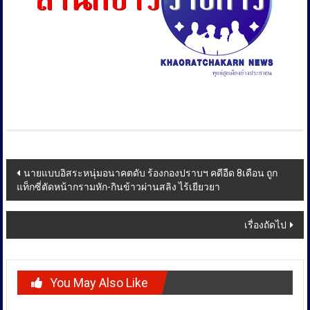
Post
นายแบบอิสระหนุ่มอนาคตดับ ร้องกองปราบฯ คดีอืด 8เดือน ถูก
แท็กซี่ตัดหน้ากรามหัก-กินข้าวผ่านสลิง ไร้เยียวยา
navigation
เรื่องถัดไป
You May Also Like