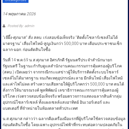
ประชาชน
14 พฤษภาคม 2026
Posted By: admin
“เจ๊ผึ้ง-ศุภมาส” สั่ง สคบ. เร่งสอบข้อเท็จจริง “ติดตั้งโซลาร์เซลล์ไม่ได้
มาตรฐาน” เสี่ยงไฟไหม้-สูญเงินกว่า 500,000 บาท เตือนประชาชนเช็ก
ฉลาก-มอก. ก่อนตัดสินใจซื้อ
วันที่ 14 พ.ค.69 น.ส.ศุภมาส อิศรภักดี รัฐมนตรีประจำสำนักนายก
รัฐมนตรี ในฐานะกำกับดูแลสำนักงานคณะกรรมการคุ้มครองผู้บริโภค
(สคบ.) เปิดเผยว่า จากกรณีกระแสข่าวผู้ให้บริการติดตั้งระบบโซลาร์
เซลล์ไม่ได้มาตรฐาน จนเกิดเหตุอุปกรณ์ละลาย มีกลิ่นไหม้ เสี่ยงไฟไหม้
และค่าไฟไม่ลด สร้างความเสียหายให้ผู้บริโภคกว่า 500,000 บาท ตนได้
สั่งการให้นายรณรงค์ พูลพิพัฒน์ เลขาธิการคณะกรรมการคุ้มครองผู้
บริโภค เร่งตรวจสอบข้อเท็จจริง พร้อมตรวจการแสดงฉลากสินค้ากลุ่ม
อุปกรณ์โซลาร์เซลล์ ทั้งแผงเซลล์แสงอาทิตย์ อินเวอร์เตอร์ และ
แบตเตอรี่ ที่จำหน่ายในท้องตลาดทั่วประเทศ
น.ส.ศุภมาส กล่าวว่า ฉลากคือเครื่องมือแรกที่ผู้บริโภคใช้ตรวจสอบข้อมูล
ก่อนตัดสินใจซื้อ โดยเฉพาะอุปกรณ์ไฟฟ้าที่กระทบต่อความปลอดภัยใน