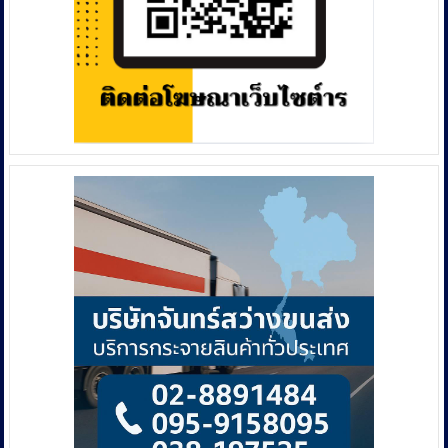
คุม
พื้นที่
อธิปไตย
ไทย​
90%
ชี้​
กพช.​
ซุก​
อาวุธ​
ยุทโธปกรณ์​
ตอน
ใน
อื้อ