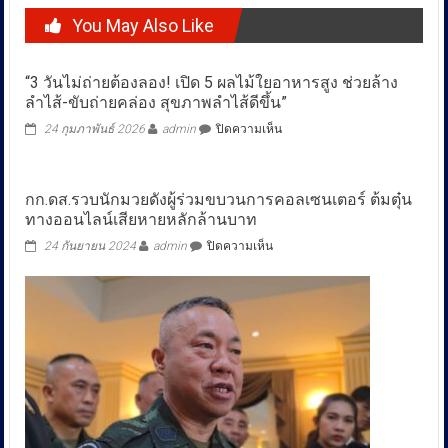
You May Also Like
“3 วันไม่ถ่ายต้องลอง! เปิด 5 ผลไม้ใยอาหารสูง ช่วยล้าง
ลำไส้-ขับถ่ายคล่อง สุขภาพลำไส้ดีขึ้น”
บน
24 กุมภาพันธ์ 2026
admin
ปิดความเห็น
“3
วัน
ไม่
กก.ดส.รวบนักมวยดังผู้ร่วมขบวนการคอลเซนเตอร์ ต้มตุ๋น
ถ่าย
ทางออนไลน์เสียหายหลักล้านบาท
ต้อง
ลอง!
บน
24 กันยายน 2024
admin
ปิดความเห็น
เปิด
กก.ดส.รวบ
5
นัก
ผล
มวย
ไม้
ดัง
ใย
ผู้
อาหาร
ร่วม
สูง
ขบวน
ช่วย
การ
ล้าง
คอล
ลำไส้-
เซนเตอร์
ขับ
ต้ม