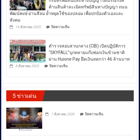
กรมทรัพย์สินและทางปัญญา เดินรณรงค์
“บำบัด-
ผนึก
น้ำมัน
ต้านสินค้าละเมิดทรัพย์สินทางปัญญา ถนน
ฟื้นฟู-
กำลัง
ใน
ป้องกัน-
พัฒน์พงษ์ ย่านสีลม ย้ำหยุดใช้ของปลอม เพื่อปกป้องตัวเองและ
สร้าง
ช่วง
ปราบ
ความ
สังคม
ปราม”
เข้ม
สถานการณ์
บน
14 สิงหาคม 2025
ปิดความเห็น
ควบคู่
แข็ง
กอ.รมน.ร่วม
ความ
กัน
ยั่งยืน
กับ
ไม่
สู่
สน.บางรัก
สา
สงบ
ตำรวจสอบสวนกลาง (CIB) เปิดปฏิบัติการ
ผลึก
กลณ
ระหว่าง
กำลัง
“SKYFALL”บุกทลายแก๊งฟอกเงินข้ามชาติ
ศาลา
DSI
ประเทศ
ธรรม
ผ่าน Huione Pay ยึดเงินสดกว่า 46 ล้านบาท
กรม
มหาวิทยาลัย
ซึ่ง
บน
ทรัพย์สิน
8 สิงหาคม 2025
ปิดความเห็น
เชียงใหม่
ตำรวจ
ส่ง
และ
โดย
สอบสวน
ทาง
ผล
กองทุน
กลาง
ปัญญา
ให้
ส่ง
(CIB)
เดิน
เสริม
เปิด
ราคา
รณรงค์
งาน
5 ข่าวเด่น
ปฏิบัติ
ต้าน
พลังงาน
วัฒนธรรม
การ
สินค้า
ผันผวน
กรม
“SKYFALL”บุก
ละเมิด
ส่ง
โดย
ทลาย
ทรัพย์สิน
บน
เสริม
7 สิงหาคม 2026
ปิดความเห็น
แก๊ง
ทาง
ยืนยัน
วัฒนธรรม
ฟอก
ปัญญา
ว่า
เงิน
ถนน
ได้
ข้าม
พัฒน์
ชาติ
พงษ์
สั่ง
ผ่าน