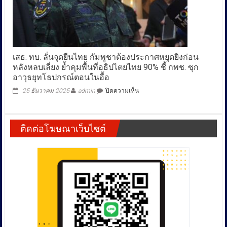
ถ่าย
ตุ๋น
คล่อง
ทาง
สุขภาพ
ออนไลน์
ลำไส้
เสีย
ดี
หาย
ขึ้น”
หลัก
เสธ.​ ทบ.​ ลั่น​จุดยืนไทย กัมพูชา​ต้องประกาศหยุดยิงก่อน​
ล้าน
หลังหลบเลี่ยง​ ย้ำคุมพื้นที่อธิปไตยไทย​ 90% ชี้​ กพช.​ ซุก​
บาท
อาวุธ​ยุทโธปกรณ์​ตอนในอื้อ
บน
25 ธันวาคม 2025
admin
ปิดความเห็น
เสธ.​
ทบ.​
ลั่น​
ติดต่อโฆษณาเว็บไซต์
จุดยืน
ไทย
กัมพูชา​
ต้อง
ประกาศ
หยุด
ยิง
ก่อน​
หลัง
หลบ
เลี่ยง​
ย้ำ