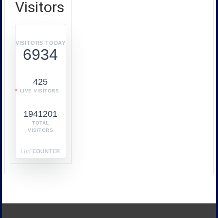
บริโภค
Visitors
หรือ
บก.ปคบ.
บูรณ
า
VISITORS TODAY
6934
การ
ทำงาน
ร่วม
425
กับ
LIVE VISITORS
หลาย
หน่วย
1941201
งาน
เช่น
TOTAL
VISITORS
กระทรวง
พาณิชย์
กระทรวง
พลังงาน
และ
หน่วย
งาน
ด้าน
ภาษี