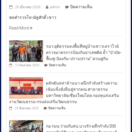
บน
ปิดความเห็น
20 มีนาคม 2026
admin
พล
พลตำรวจโท ณัฐศักดิ์ เชาว
ตำรวจ
โท
Read More
ณัฐ
ศักดิ์
เชา
รมว.ยุติธรรมลงพื้นที่หมู่บ้านชาวเลราไวย์
วนา
ตรวจมาตรการป้องกันยาเสพติด ย้ำ “บำบัด-
ศัย
ฟื้นฟู-ป้องกัน-ปราบปราม” ควบคู่กัน
ผู้
บน
13 กันยายน 2025
ปิดความเห็น
บัญชาการ
รมว.ยุติธรรม
ลงพื้น
ตำรวจ
ที่
สอบสวน
ผลักดันสล่าล้านนา ผนึกกำลังสร้างความ
หมู่บ้าน
กลาง
ชาวเล
เข้มแข็งยั่งยืนสู่สากลณ ศาลาธรรม
รา
เปิด
มหาวิทยาลัยเชียงใหม่โดย กองทุนส่งเสริม
ไวย์
เผย
งานวัฒนธรรม กรมส่งเสริมวัฒนธรรม
ตรวจ
ถึง
มาตรการ
บน
25 สิงหาคม 2025
ปิดความเห็น
ป้องกัน
มาตรการ
ผลัก
ยา
ดัน
รับมือ
เสพ
สล่า
ปัญหา
ติด
กอ.รมน.ร่วมกับสน.บางรัก ผลึกกำลัง DSI
ล้าน
ย้ำ
ราคา
นา