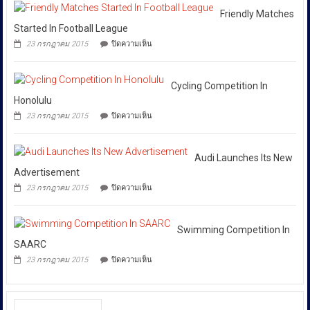
ย่าน
การ
Huione
สีลม
Friendly Matches
ให้
Pay
ย้ำ
Started In Football League
ยึด
ทุก
หยุด
บน
เงินสด
23 กรกฎาคม 2015
ปิดความเห็น
ใช้
หน่วย
Friendly
กว่า
ของ
Matches
ที่
46
ปลอม
Started
ล้าน
เกี่ยวข้อง
เพื่อ
In
Cycling Competition In
บาท
ปกป้อง
โดย
Football
Honolulu
ตัว
เฉพาะ
League
เอง
บน
23 กรกฎาคม 2015
ปิดความเห็น
กอง
และ
Cycling
สังคม
Competition
บังคับการ
In
ปราบ
Honolulu
Audi Launches Its New
ปราม
Advertisement
การก
บน
23 กรกฎาคม 2015
ปิดความเห็น
ระ
Audi
Launches
ทำความ
Its
ผิด
New
Swimming Competition In
เกี่ยว
Advertisement
SAARC
กับ
บน
23 กรกฎาคม 2015
ปิดความเห็น
การ
Swimming
Competition
คุ้มครอง
In
ผู้
SAARC