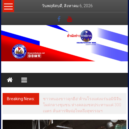
Skip
วันพฤหัสบดี, สิงหาคม 6, 2026
to
content
สำนัก
ข่าว
ราชการ
Breaking News:
ชาวหนองขาวลุกฮือ! ต้านโรงแต่งแร่นอมินีจีน
ทุกข์
โผล่กลางชุมชน ห่างคลองชลประทานแค่ 300
เมตร ลั่นสารพิษจ่อไหลถึงสุพรรณฯ
สุข
เคียง
ข้าง