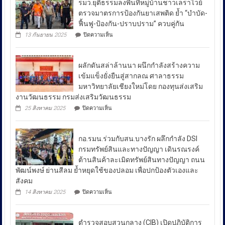
รมว.ยุติธรรมลงพื้นที่หมู่บ้านชาวเลราไวย์
วนา
ตรวจมาตรการป้องกันยาเสพติด ย้ำ “บำบัด-
ศัย
ฟื้นฟู-ป้องกัน-ปราบปราม” ควบคู่กัน
ผู้
บน
13 กันยายน 2025
ปิดความเห็น
บัญชาการ
รมว.ยุติธรรม
ลงพื้น
ตำรวจ
ที่
สอบสวน
ผลักดันสล่าล้านนา ผนึกกำลังสร้างความ
หมู่บ้าน
กลาง
ชาวเล
เข้มแข็งยั่งยืนสู่สากลณ ศาลาธรรม
รา
เปิด
มหาวิทยาลัยเชียงใหม่โดย กองทุนส่งเสริม
ไวย์
เผย
งานวัฒนธรรม กรมส่งเสริมวัฒนธรรม
ตรวจ
ถึง
มาตรการ
บน
25 สิงหาคม 2025
ปิดความเห็น
ป้องกัน
มาตรการ
ผลัก
ยา
ดัน
รับมือ
เสพ
สล่า
ปัญหา
ติด
กอ.รมน.ร่วมกับสน.บางรัก ผลึกกำลัง DSI
ล้าน
ย้ำ
ราคา
นา
กรมทรัพย์สินและทางปัญญา เดินรณรงค์
“บำบัด-
ผนึก
น้ำมัน
ต้านสินค้าละเมิดทรัพย์สินทางปัญญา ถนน
ฟื้นฟู-
กำลัง
ใน
ป้องกัน-
พัฒน์พงษ์ ย่านสีลม ย้ำหยุดใช้ของปลอม เพื่อปกป้องตัวเองและ
สร้าง
ช่วง
ปราบ
ความ
สังคม
ปราม”
เข้ม
สถานการณ์
บน
14 สิงหาคม 2025
ปิดความเห็น
ควบคู่
แข็ง
กอ.รมน.ร่วม
ความ
กัน
ยั่งยืน
กับ
ไม่
สู่
สน.บางรัก
สา
สงบ
ตำรวจสอบสวนกลาง (CIB) เปิดปฏิบัติการ
ผลึก