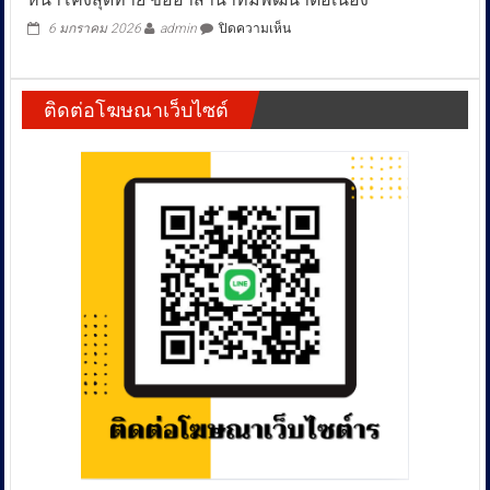
บน
6 มกราคม 2026
admin
ปิดความเห็น
พลัง
ศรัทธา
ไผ่
ติดต่อโฆษณาเว็บไซต์
โทน
มา
เต็ม!
“วสันต์
ร้อน
เร็ว”
เบอร์
1
เดิน
หน้า
โค้ง
สุดท้าย
ขอ
อาสา
นำ
ทีม
พัฒนา
ต่อ
เนื่อง