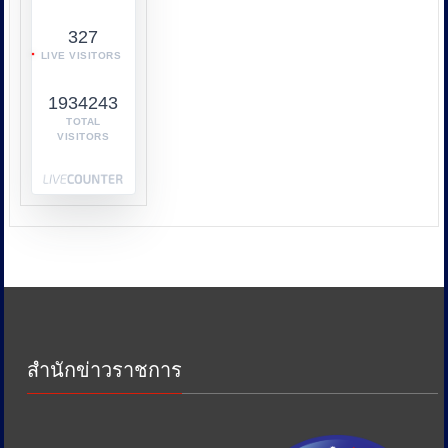
กับ
327
หลาย
LIVE VISITORS
หน่วย
งาน
1934243
เช่น
กระทรวง
TOTAL
VISITORS
พาณิชย์
กระทรวง
พลังงาน
และ
หน่วย
งาน
ด้าน
ภาษี
เพื่อ
ป้องกัน
การ
สำนักข่าวราชการ
เอา
รัด
เอา
เปรียบ