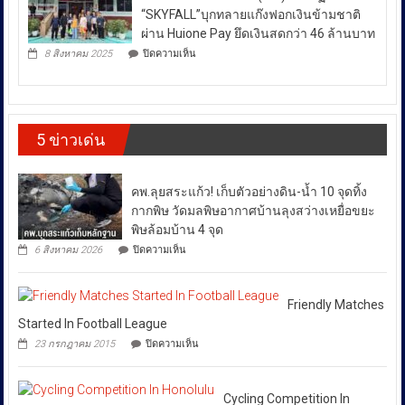
กลณ
ระหว่าง
กำลัง
“SKYFALL”บุกทลายแก๊งฟอกเงินข้ามชาติ
ศาลา
DSI
ประเทศ
ธรรม
ผ่าน Huione Pay ยึดเงินสดกว่า 46 ล้านบาท
กรม
มหาวิทยาลัย
ซึ่ง
บน
ทรัพย์สิน
8 สิงหาคม 2025
ปิดความเห็น
เชียงใหม่
ตำรวจ
ส่ง
และ
โดย
สอบสวน
ทาง
ผล
กองทุน
กลาง
ปัญญา
ให้
ส่ง
(CIB)
เดิน
เสริม
เปิด
ราคา
รณรงค์
งาน
5 ข่าวเด่น
ปฏิบัติ
ต้าน
พลังงาน
วัฒนธรรม
การ
สินค้า
ผันผวน
กรม
“SKYFALL”บุก
ละเมิด
ส่ง
โดย
ทลาย
ทรัพย์สิน
คพ.ลุยสระแก้ว! เก็บตัวอย่างดิน-น้ำ 10 จุดทิ้ง
เสริม
แก๊ง
ทาง
ยืนยัน
วัฒนธรรม
ฟอก
กากพิษ วัดมลพิษอากาศบ้านลุงสว่างเหยื่อขยะ
ปัญญา
ว่า
เงิน
ถนน
พิษล้อมบ้าน 4 จุด
ได้
ข้าม
พัฒน์
บน
6 สิงหาคม 2026
ปิดความเห็น
ชาติ
พงษ์
สั่ง
คพ.ลุย
ผ่าน
ย่าน
การ
สระแก้ว!
Huione
สีลม
เก็บ
ให้
Pay
ย้ำ
ตัวอย่าง
Friendly Matches
ยึด
ทุก
หยุด
ดิน-
Started In Football League
เงินสด
ใช้
หน่วย
น้ำ
กว่า
บน
ของ
23 กรกฎาคม 2015
ปิดความเห็น
10
ที่
46
Friendly
ปลอม
จุด
ล้าน
Matches
เกี่ยวข้อง
เพื่อ
ทิ้ง
บาท
Started
ปกป้อง
โดย
กาก
In
Cycling Competition In
ตัว
พิษ