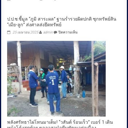
การ์ตูน
สั้น
จบ
ป.ป.ช.ชี้มูล “ภูมิ สาระผล” ฐานร่ำรวยผิดปกติ ซุกทรัพย์สิน
ใน
“เมีย-ลูก” ส่งศาลส่งยึดทรัพย์
ตอน
เรื่อง
บน
25 เมษายน 2025
admin
ปิดความเห็น
ไกล่
ป.ป.ช.ชี้
เกลี่ย
มูล
ข้อ
“ภูมิ
พิพาท
สาระ
สำเร็จ
ผล”
กรม
ฐาน
อุ
ร่ำรวย
ทยา
ผิด
นฯ
ปกติ
พา
ซุก
“พลาย
ทรัพย์สิน
เจ้า
“เมีย-
งา”
ลูก”
คืน
ส่ง
สู่
ศาล
ไพร
ส่ง
ยึด
พลังศรัทธาไผ่โทนมาเต็ม! “วสันต์ ร้อนเร็ว” เบอร์ 1 เดิน
ทรัพย์
หน้าโค้งสุดท้าย ขออาสานำทีมพัฒนาต่อเนื่อง