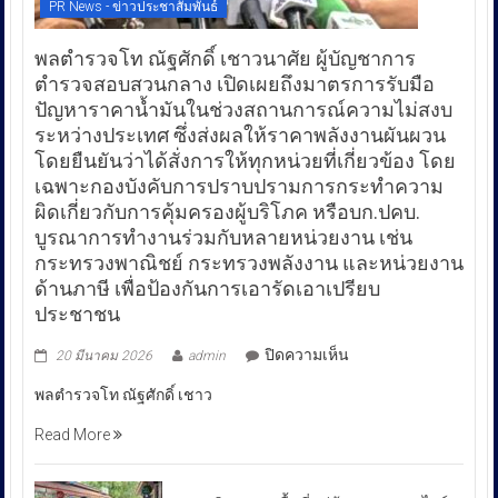
PR News - ข่าวประชาสัมพันธ์
พลตำรวจโท ณัฐศักดิ์ เชาวนาศัย ผู้บัญชาการ
ตำรวจสอบสวนกลาง เปิดเผยถึงมาตรการรับมือ
ปัญหาราคาน้ำมันในช่วงสถานการณ์ความไม่สงบ
ระหว่างประเทศ ซึ่งส่งผลให้ราคาพลังงานผันผวน
โดยยืนยันว่าได้สั่งการให้ทุกหน่วยที่เกี่ยวข้อง โดย
เฉพาะกองบังคับการปราบปรามการกระทำความ
ผิดเกี่ยวกับการคุ้มครองผู้บริโภค หรือบก.ปคบ.
บูรณาการทำงานร่วมกับหลายหน่วยงาน เช่น
กระทรวงพาณิชย์ กระทรวงพลังงาน และหน่วยงาน
ด้านภาษี เพื่อป้องกันการเอารัดเอาเปรียบ
ประชาชน
บน
ปิดความเห็น
20 มีนาคม 2026
admin
พล
พลตำรวจโท ณัฐศักดิ์ เชาว
ตำรวจ
โท
Read More
ณัฐ
ศักดิ์
เชา