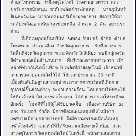
ตำบลโพนทราย ว่ามีเหตุไฟไหม้ โรงงานยางพารา และ
ขอรับการสนับสนุน รถดับเพลิงเข้าระงับเหตุ   นายภูมินทร์ 
สิเนหะวัฒนะ นายกเทศมนตรีเมืองมุกดาหาร สั่งการให้นำ
รถดับเพลิงออกสนับสนุนช่วยเหลือ จำนวน 2 คัน อย่างเร่ง
ด่วน

    ที่เกิดเหตุพบเป็นบริษัท ธงทอง รับเบอร์ จำกัด ตำบล
โพนทราย อำเภอเมือง จังหวัดมุกดาหาร  รับซื้อยางพารา
ในพื้นที่จังหวัดมุกดาหารและจังหวัดใกล้เคียง พบมีกลุ่มควัน
สีดำพวยพุ่งเป็นจำนวนมาก  ที่บริเวณเตาอบยางพารา เจ้า
หน้าที่ช่วยกันฉีดน้ำเพื่อระงับเพลิงที่กำลังลุกไหม้ เจ้าหน้าที่
สามารถควบคุมเพลิงไว้ได้ ใช้เวลาประมาณ 30 นาที

เบื้องต้นสันนิษฐานสาเหตุน่าจะมาจากความร้อนที่เกิดจาก
อุปกรณ์ชิ้นส่วนต่างๆ ระบายความร้อน โดยทางบริษัทจะได้
ให้ทีมเจ้าหน้าวิศวกรของโรงงาน ได้ทำการตรวจให้ระเอียด
อีกครั้ง  โชคดีที่ไม่มีผู้ได้รับบาดเจ็บ  เนื่องจากบริษัท ธง
ทอง รับเบอร์ จำกัด มีการซ้อมแผนเหตุเพลิงไหม้จาก
เทศบาลเมืองมุกดาหารทุกปี จึงมีความพร้อมเมื่อเกิดเหตุ
เพลิงไหม้จริง และทำให้ได้รับความเสียหายเล็กน้อย ส่วน
สาเหตุในการเกิดเหตุเพลิงไหม้ในครั้งนี้ พนักงานสอบสวน