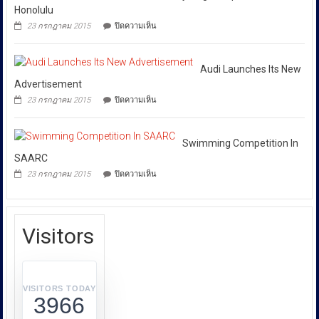
เฉพาะ
Football
เอง
Honolulu
วัด
กอง
League
และ
มลพิษ
บน
23 กรกฎาคม 2015
ปิดความเห็น
สังคม
บังคับการ
อากาศ
Cycling
บ้าน
Competition
ปราบ
ลุง
In
ปราม
สว่าง
Honolulu
Audi Launches Its New
การก
เหยื่อ
Advertisement
ขยะ
ระ
บน
23 กรกฎาคม 2015
ปิดความเห็น
พิษ
ทำความ
Audi
ล้อม
Launches
ผิด
บ้าน
Its
เกี่ยว
4
New
Swimming Competition In
จุด
กับ
Advertisement
SAARC
การ
บน
23 กรกฎาคม 2015
ปิดความเห็น
คุ้มครอง
Swimming
Competition
ผู้
In
บริโภค
SAARC
หรือ
Visitors
บก.ปคบ.
บูรณ
า
การ
VISITORS TODAY
3966
ทำงาน
ร่วม