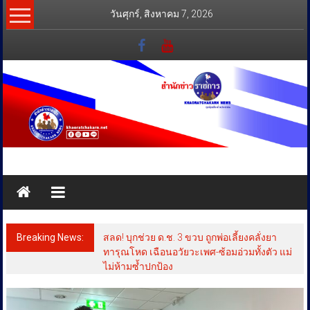
Skip
วันศุกร์, สิงหาคม 7, 2026
to
content
สำนัก
ข่าว
ราชการ
Breaking News:
สลด! บุกช่วย ด.ช. 3 ขวบ ถูกพ่อเลี้ยงคลั่งยา
ทุกข์
ทารุณโหด เฉือนอวัยวะเพศ-ซ้อมอ่วมทั้งตัว แม่
ไม่ห้ามซ้ำปกป้อง
สุข
เคียง
ข้าง