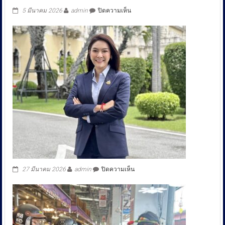
บน
5 มีนาคม 2026
admin
ปิดความเห็น
”ผบ.ทร.“เป็น
ประธาน
ใน
พิธี
มอบ
เครื่อง
หมาย
สหัท
ยา
นาวี
และ
ประกาศนียบัตร
กำกับ
เครื่องหมาย
ประจำ
ปีงบประมาณ
2569
บน
27 มีนาคม 2026
admin
ปิดความเห็น