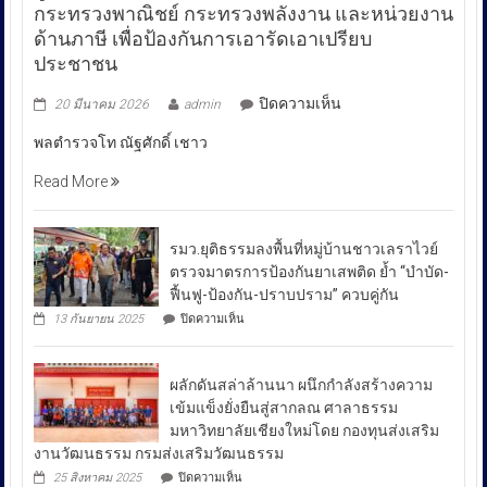
กระทรวงพาณิชย์ กระทรวงพลังงาน และหน่วยงาน
ด้านภาษี เพื่อป้องกันการเอารัดเอาเปรียบ
ประชาชน
บน
ปิดความเห็น
20 มีนาคม 2026
admin
พล
พลตำรวจโท ณัฐศักดิ์ เชาว
ตำรวจ
โท
Read More
ณัฐ
ศักดิ์
เชา
รมว.ยุติธรรมลงพื้นที่หมู่บ้านชาวเลราไวย์
วนา
ตรวจมาตรการป้องกันยาเสพติด ย้ำ “บำบัด-
ศัย
ฟื้นฟู-ป้องกัน-ปราบปราม” ควบคู่กัน
ผู้
บน
13 กันยายน 2025
ปิดความเห็น
บัญชาการ
รมว.ยุติธรรม
ลงพื้น
ตำรวจ
ที่
สอบสวน
ผลักดันสล่าล้านนา ผนึกกำลังสร้างความ
หมู่บ้าน
กลาง
ชาวเล
เข้มแข็งยั่งยืนสู่สากลณ ศาลาธรรม
รา
เปิด
มหาวิทยาลัยเชียงใหม่โดย กองทุนส่งเสริม
ไวย์
เผย
งานวัฒนธรรม กรมส่งเสริมวัฒนธรรม
ตรวจ
ถึง
มาตรการ
บน
25 สิงหาคม 2025
ปิดความเห็น