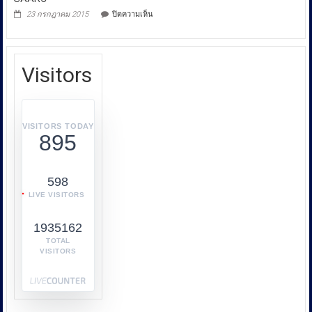
การ
บน
23 กรกฎาคม 2015
ปิดความเห็น
คุ้มครอง
Swimming
Competition
ผู้
In
บริโภค
SAARC
หรือ
Visitors
บก.ปคบ.
บูรณ
า
การ
VISITORS TODAY
895
ทำงาน
ร่วม
กับ
598
หลาย
LIVE VISITORS
หน่วย
งาน
1935162
เช่น
กระทรวง
TOTAL
VISITORS
พาณิชย์
กระทรวง
พลังงาน
และ