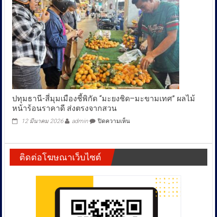
ปทุมธานี-สี่มุมเมืองชี้พิกัด “มะยงชิด–มะขามเทศ” ผลไม้
หน้าร้อนราคาดี ส่งตรงจากสวน
บน
12 มีนาคม 2026
admin
ปิดความเห็น
ปทุมธานี-
สี่
มุม
ติดต่อโฆษณาเว็บไซต์
เมือง
ชี้
พิกัด
“มะยง
ชิด–
มะขาม
เทศ”
ผล