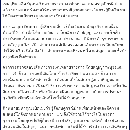
เทพสุทิน อดีต รัฐมนตรีหลายกระทรวง เข้าพบ พล.ต.ต.จรูญเกียรติ ปาน
แก้ว รอง ผบช.ก.ร้องขอให้ตรวจสอบกรณีถูกหลอกลวงในการกู้ยืมเงิน จน
ได้รับความเสียหายมูลค่าหลายร้อยล้านบาท
ดร.ธนกฤต เปิดเผยว่า ผู้เสียหายมีการกู้ยืมเงินจากนักธุรกิจรายหนึ่งมา
ตั้งแต่ปี 2561 เพื่อใช้ขยายกิจการ โดยมีการทำสัญญาและออกเช็คค้ำ
ประกันทุกครั้ง และตลอดระยะเวลาประมาณ 5 ปี มีการทำธุรกรรมรวม
ตามสัญญาเกือบ 200 ล้านบาท แต่เมื่อตรวจสอบเส้นทางการเงินกลับพบ
ว่าได้รับเงินจริงไม่ถึง 100 ล้านบาท ขณะที่ยอดหนี้ตามสัญญาและเช็คยัง
คงถูกคิดเต็มจำนวน
จากการตรวจสอบเส้นทางการเงินหลายรายการ โดยสัญญาระบุวงเงิน
กว่า 128 ล้านบาท แต่มีเงินโอนเข้าจริงเพียงประมาณ 37 ล้านบาท
เท่านั้น นอกจากนี้ยังพบว่ามีการคิดดอกเบี้ยในอัตราสูงกว่าที่กฎหมาย
กำหนด เกินร้อยละ 20 ต่อปี ซึ่งอาจเข้าข่ายความผิดฐานเรียกดอกเบี้ยเกิน
อัตรา รวมถึงอาจเกี่ยวข้องกับความผิดตามกฎหมายว่าด้วยการประกอบ
ธุรกิจสินเชื่อหรือปล่อยเงินกู้โดยไม่ได้รับอนุญาต
ด้านนายมหาคุณ เปิดเผยว่า รู้จักกับคู่กรณีผ่านเพื่อนสนิทและมีความ
สัมพันธ์ใกล้ชิดกันมานานกว่า 10 ปี จึงให้ความไว้วางใจในการทำ
ธุรกรรม โดยทุกครั้งที่กู้ยืมจะมีการทำสัญญาและออกเช็คค้ำประกันตาม
จำนวนเงินในสัญญา แต่ภายหลังพบว่าเงินที่ได้รับจริงต่ำกว่าวงเงินที่ระบุ