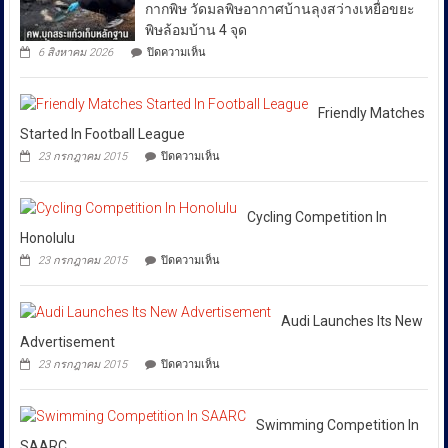
วัฒนธรรม
ฟอก
กากพิษ วัดมลพิษอากาศบ้านลุงสว่างเหยื่อขยะ
ปัญญา
ว่า
เงิน
ถนน
พิษล้อมบ้าน 4 จุด
ได้
ข้าม
พัฒน์
บน
6 สิงหาคม 2026
ปิดความเห็น
ชาติ
พงษ์
สั่ง
คพ.ลุย
ผ่าน
ย่าน
การ
สระแก้ว!
Huione
สีลม
เก็บ
ให้
Pay
ย้ำ
ตัวอย่าง
Friendly Matches
ยึด
ทุก
หยุด
ดิน-
Started In Football League
เงินสด
ใช้
หน่วย
น้ำ
กว่า
บน
ของ
23 กรกฎาคม 2015
ปิดความเห็น
10
ที่
46
Friendly
ปลอม
จุด
ล้าน
Matches
เกี่ยวข้อง
เพื่อ
ทิ้ง
บาท
Started
ปกป้อง
โดย
กาก
In
Cycling Competition In
ตัว
พิษ
เฉพาะ
Football
เอง
Honolulu
วัด
กอง
League
และ
มลพิษ
บน
23 กรกฎาคม 2015
ปิดความเห็น
สังคม
บังคับการ
อากาศ
Cycling
บ้าน
Competition
ปราบ
ลุง
In
ปราม
สว่าง
Honolulu
Audi Launches Its New
การก
เหยื่อ
Advertisement
ขยะ
ระ
บน
23 กรกฎาคม 2015
ปิดความเห็น
พิษ
ทำความ
Audi
ล้อม
Launches
ผิด
บ้าน
Its
เกี่ยว
4
New
Swimming Competition In
จุด
กับ
Advertisement
SAARC