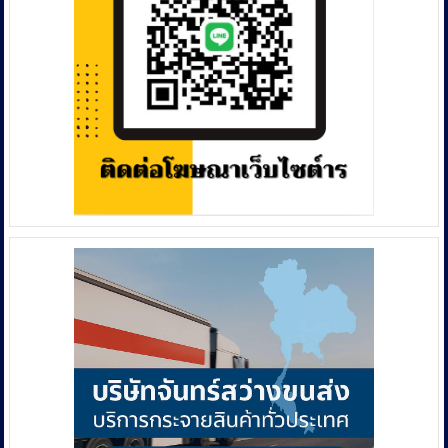
ไม้
หน้า
ร้อน
ราคา
ดี
ส่ง
ตรง
จาก
สวน