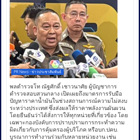
PR News - ข่าวประชาสัมพันธ์
พลตำรวจโท ณัฐศักดิ์ เชาวนาศัย ผู้บัญชาการ
ตำรวจสอบสวนกลาง เปิดเผยถึงมาตรการรับมือ
ปัญหาราคาน้ำมันในช่วงสถานการณ์ความไม่สงบ
ระหว่างประเทศ ซึ่งส่งผลให้ราคาพลังงานผันผวน
โดยยืนยันว่าได้สั่งการให้ทุกหน่วยที่เกี่ยวข้อง โดย
เฉพาะกองบังคับการปราบปรามการกระทำความ
ผิดเกี่ยวกับการคุ้มครองผู้บริโภค หรือบก.ปคบ.
บูรณาการทำงานร่วมกับหลายหน่วยงาน เช่น