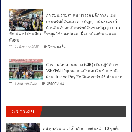
ป้องกัน
มาตรการ
ผลัก
ยา
ดัน
รับมือ
เสพ
สล่า
ปัญหา
ติด
กอ.รมน.ร่วมกับสน.บางรัก ผลึกกำลัง DSI
ล้าน
ย้ำ
ราคา
นา
กรมทรัพย์สินและทางปัญญา เดินรณรงค์
“บำบัด-
ผนึก
น้ำมัน
ต้านสินค้าละเมิดทรัพย์สินทางปัญญา ถนน
ฟื้นฟู-
กำลัง
ใน
ป้องกัน-
พัฒน์พงษ์ ย่านสีลม ย้ำหยุดใช้ของปลอม เพื่อปกป้องตัวเองและ
สร้าง
ช่วง
ปราบ
ความ
สังคม
ปราม”
เข้ม
สถานการณ์
บน
14 สิงหาคม 2025
ปิดความเห็น
ควบคู่
แข็ง
กอ.รมน.ร่วม
ความ
กัน
ยั่งยืน
กับ
ไม่
สู่
สน.บางรัก
สา
สงบ
ตำรวจสอบสวนกลาง (CIB) เปิดปฏิบัติการ
ผลึก
กลณ
ระหว่าง
กำลัง
“SKYFALL”บุกทลายแก๊งฟอกเงินข้ามชาติ
ศาลา
DSI
ประเทศ
ธรรม
ผ่าน Huione Pay ยึดเงินสดกว่า 46 ล้านบาท
กรม
มหาวิทยาลัย
ซึ่ง
บน
ทรัพย์สิน
8 สิงหาคม 2025
ปิดความเห็น
เชียงใหม่
ตำรวจ
ส่ง
และ
โดย
สอบสวน
ทาง
ผล
กองทุน
กลาง
ปัญญา
ให้
ส่ง
(CIB)
เดิน
เสริม
เปิด
ราคา
รณรงค์
งาน
5 ข่าวเด่น
ปฏิบัติ
ต้าน
พลังงาน
วัฒนธรรม
การ
สินค้า
ผันผวน
กรม
“SKYFALL”บุก
ละเมิด
ส่ง
โดย
ทลาย
ทรัพย์สิน
คพ.ลุยสระแก้ว! เก็บตัวอย่างดิน-น้ำ 10 จุดทิ้ง
เสริม
แก๊ง
ทาง
ยืนยัน