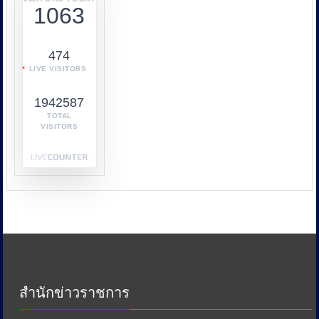
1063
ร่วม
กับ
หลาย
474
หน่วย
LIVE VISITORS
งาน
เช่น
1942587
กระทรวง
พาณิชย์
TOTAL
VISITORS
กระทรวง
พลังงาน
และ
หน่วย
งาน
ด้าน
ภาษี
เพื่อ
ป้องกัน
การ
เอา
สำนักข่าวราชการ
รัด
เอา