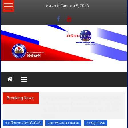
Skip
วันเสาร์, สิงหาคม 8, 2026
to
content
สำนัก
ข่าว
ราชการ
Breaking News:
นาทีชีวิต! เผยภาพผู้รอดชีวิตกอดกันร้องไห้หลัง
ทุกข์
หนีตายเหตุกราดยิง รร.เทพศิรินทร์ – พบมือปืน
วัย 14 ยิง 26 นัด เปิดคลิปกราดยิงต่างประเทศ
สุข
มาก่อน
เคียง
การศึกษาและเทคโนโลยี
สุขภาพและความงาม
อาชญากรรม
ข้าง