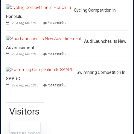
Matches
โดย
ดัง
ตัว
Started
เฉพาะ
และ
เอง
In
Cycling Competition In
แขก
กอง
และ
Football
Honolulu
พิเศษ
สังคม
บังคับการ
League
เปิด
บน
23 กรกฎาคม 2015
ปิดความเห็น
ปราบ
ประสบการณ์
Cycling
สุด
Competition
ปราม
มันส์“THE
In
การก
CODECHAOS
Honolulu
Audi Launches Its New
ระ
EXPERIENCE
Advertisement
–
ทำความ
บน
23 กรกฎาคม 2015
ปิดความเห็น
CHAOS
ผิด
Audi
FEELS
Launches
เกี่ยว
GOOD”
Its
กับ
New
Swimming Competition In
การ
Advertisement
SAARC
คุ้มครอง
บน
23 กรกฎาคม 2015
ปิดความเห็น
ผู้
Swimming
Competition
บริโภค
In
หรือ
SAARC
บก.ปคบ.
Visitors
บูรณ
า
การ
ทำงาน
VISITORS TODAY