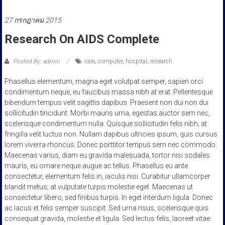
ประชาชน
27 กรกฎาคม 2015
Research On AIDS Complete
Posted By: admin
care
,
computer
,
hospital
,
research
Phasellus elementum, magna eget volutpat semper, sapien orci
condimentum neque, eu faucibus massa nibh at erat. Pellentesque
bibendum tempus velit sagittis dapibus. Praesent non dui non dui
sollicitudin tincidunt. Morbi mauris urna, egestas auctor sem nec,
scelerisque condimentum nulla. Quisque sollicitudin felis nibh, at
fringilla velit luctus non. Nullam dapibus ultricies ipsum, quis cursus
lorem viverra rhoncus. Donec porttitor tempus sem nec commodo.
Maecenas varius, diam eu gravida malesuada, tortor nisi sodales
mauris, eu ornare neque augue ac tellus. Phasellus eu ante
consectetur, elementum felis in, iaculis nisi. Curabitur ullamcorper
blandit metus, at vulputate turpis molestie eget. Maecenas ut
consectetur libero, sed finibus turpis. In eget interdum ligula. Donec
ac lacus et felis semper suscipit. Sed urna risus, scelerisque quis
consequat gravida, molestie et ligula. Sed lectus felis, laoreet vitae