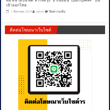
ตม.สนามบิน ติด”หัวใจสีรุ้ง” ย้ำเชื่อมั่น “LGBTQIAN+ “ บิน
(CIB)
โน
เข้าออกไทย
รวบ
ย่าน
ผู้รับ
บน
พระโขนง
1 สิงหาคม 2024
admin
ปิดความเห็น
เหมา
ตม.สนาม
หลัง
ซ่อม
บิน
ก่อ
แอร์
ติด”หัวใจ
เหตุ
หื่น
ติดต่อโฆษณาเว็บไซต์
สี
อนาจาร
ขืนใจ
รุ้ง”
ลูก
เยาวชน
ย้ำ
ศิษย์
ก่อน
เชื่อ
วัย10
หลบ
มั่น
ปี
หนี
“LGBTQIAN+
พบ
“
ประวัติ
บิน
ติดตัว
เข้า
เพียบ
ออก
ไทย