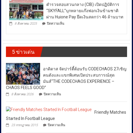
สา
สงบ
ตำรวจสอบสวนกลาง (CIB) เปิดปฏิบัติการ
ผลึก
กลณ
ระหว่าง
กำลัง
“SKYFALL”บุกทลายแก๊งฟอกเงินข้ามชาติ
ศาลา
DSI
ประเทศ
ธรรม
ผ่าน Huione Pay ยึดเงินสดกว่า 46 ล้านบาท
กรม
มหาวิทยาลัย
ซึ่ง
บน
ทรัพย์สิน
8 สิงหาคม 2025
ปิดความเห็น
เชียงใหม่
ตำรวจ
ส่ง
และ
โดย
สอบสวน
ทาง
ผล
กองทุน
กลาง
ปัญญา
ให้
ส่ง
(CIB)
เดิน
เสริม
เปิด
ราคา
รณรงค์
งาน
5 ข่าวเด่น
ปฏิบัติ
ต้าน
พลังงาน
วัฒนธรรม
การ
สินค้า
ผันผวน
กรม
“SKYFALL”บุก
ละเมิด
ส่ง
โดย
ทลาย
ทรัพย์สิน
อาดิดาส จัดปาร์ตี้ต้อนรับ CODECHAOS 27เชิญ
เสริม
แก๊ง
ทาง
ยืนยัน
วัฒนธรรม
ฟอก
คนดังและแขกพิเศษเปิดประสบการณ์สุด
ปัญญา
ว่า
เงิน
ถนน
มันส์“THE CODECHAOS EXPERIENCE –
ได้
ข้าม
พัฒน์
CHAOS FEELS GOOD”
ชาติ
พงษ์
สั่ง
บน
ผ่าน
8 สิงหาคม 2026
ปิดความเห็น
ย่าน
การ
อาดิ
Huione
สีลม
ให้
ดาส
Pay
ย้ำ
จัด
ยึด
ทุก
หยุด
ปาร์ตี้
Friendly Matches
เงินสด
ใช้
หน่วย
ต้อนรับ
กว่า
Started In Football League
ของ
ที่
CODECHAOS
46
ปลอม
บน
23 กรกฎาคม 2015
ปิดความเห็น
27เชิญ
ล้าน
เกี่ยวข้อง
เพื่อ
Friendly
คน
บาท
ปกป้อง