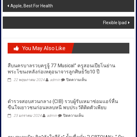
Post
Apple, Best For Health
navigation
Flexible Ipad
You May Also Like
สืบนครบาลรวบครูจู้ 77 Musical” ครูสอนเปียโนย่าน
พระโขนงหลังก่อเหตุอนาจารลูกศิษย์วัย10 ปี
บน
22 พฤษภาคม 2024
admin
ปิดความเห็น
สืบ
นครบาล
รวบ
ตำรวจสอบสวนกลาง (CIB) รวบผู้รับเหมาซ่อมแอร์หื่น
ครู
ขืนใจเยาวชนก่อนหลบหนี พบประวัติติดตัวเพียบ
จู้
77
บน
23 มกราคม 2024
admin
ปิดความเห็น
Musical”
ตำรวจ
ครู
สอบสวน
สอน
กลาง
เปีย