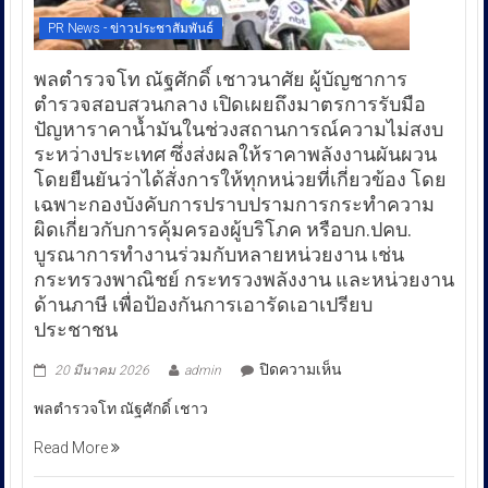
PR News - ข่าวประชาสัมพันธ์
พลตำรวจโท ณัฐศักดิ์ เชาวนาศัย ผู้บัญชาการ
ตำรวจสอบสวนกลาง เปิดเผยถึงมาตรการรับมือ
ปัญหาราคาน้ำมันในช่วงสถานการณ์ความไม่สงบ
ระหว่างประเทศ ซึ่งส่งผลให้ราคาพลังงานผันผวน
โดยยืนยันว่าได้สั่งการให้ทุกหน่วยที่เกี่ยวข้อง โดย
เฉพาะกองบังคับการปราบปรามการกระทำความ
ผิดเกี่ยวกับการคุ้มครองผู้บริโภค หรือบก.ปคบ.
บูรณาการทำงานร่วมกับหลายหน่วยงาน เช่น
กระทรวงพาณิชย์ กระทรวงพลังงาน และหน่วยงาน
ด้านภาษี เพื่อป้องกันการเอารัดเอาเปรียบ
ประชาชน
บน
ปิดความเห็น
20 มีนาคม 2026
admin
พล
พลตำรวจโท ณัฐศักดิ์ เชาว
ตำรวจ
โท
Read More
ณัฐ
ศักดิ์