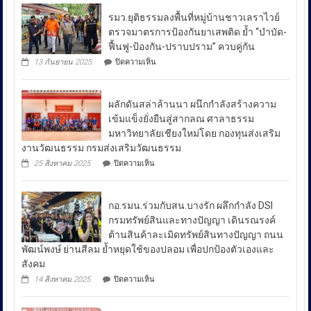
เชา
รมว.ยุติธรรมลงพื้นที่หมู่บ้านชาวเลราไวย์
วนา
ตรวจมาตรการป้องกันยาเสพติด ย้ำ “บำบัด-
ศัย
ฟื้นฟู-ป้องกัน-ปราบปราม” ควบคู่กัน
ผู้
บน
13 กันยายน 2025
ปิดความเห็น
บัญชาการ
รมว.ยุติธรรม
ลงพื้น
ตำรวจ
ที่
สอบสวน
ผลักดันสล่าล้านนา ผนึกกำลังสร้างความ
หมู่บ้าน
กลาง
ชาวเล
เข้มแข็งยั่งยืนสู่สากลณ ศาลาธรรม
รา
เปิด
มหาวิทยาลัยเชียงใหม่โดย กองทุนส่งเสริม
ไวย์
เผย
งานวัฒนธรรม กรมส่งเสริมวัฒนธรรม
ตรวจ
ถึง
มาตรการ
บน
25 สิงหาคม 2025
ปิดความเห็น
ป้องกัน
มาตรการ
ผลัก
ยา
ดัน
รับมือ
เสพ
สล่า
ปัญหา
ติด
กอ.รมน.ร่วมกับสน.บางรัก ผลึกกำลัง DSI
ล้าน
ย้ำ
ราคา
นา
กรมทรัพย์สินและทางปัญญา เดินรณรงค์
“บำบัด-
ผนึก
น้ำมัน
ต้านสินค้าละเมิดทรัพย์สินทางปัญญา ถนน
ฟื้นฟู-
กำลัง
ใน
ป้องกัน-
พัฒน์พงษ์ ย่านสีลม ย้ำหยุดใช้ของปลอม เพื่อปกป้องตัวเองและ
สร้าง
ช่วง
ปราบ
ความ
สังคม
ปราม”
เข้ม
สถานการณ์
บน
14 สิงหาคม 2025
ปิดความเห็น
ควบคู่
แข็ง
กอ.รมน.ร่วม
ความ
กัน
ยั่งยืน
กับ
ไม่
สู่
สน.บางรัก