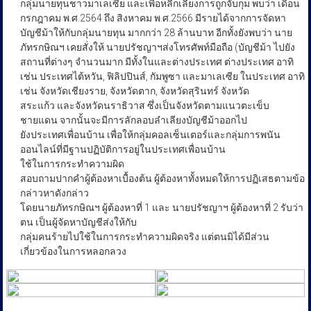
กลุ่มนายทุนชาวมาเลเซีย และเพื่อหลีกเลี่ยงการถูกจับกุม พบว่า เดือน
กรกฎาคม พ.ศ.2564 ถึง สิงหาคม พ.ศ.2566 มีรายได้จากการจัดหา
บัญชีม้าให้กับกลุ่มนายทุน มากกว่า 28 ล้านบาท อีกทั้งยังพบว่า นาย
ภัทรกษิณฯ เคยสั่งให้ นายปรัชญาฯส่งโทรศัพท์มือถือ (บัญชีม้า ไปยัง
สถานที่ต่างๆ จำนวนมาก มีทั้งในและต่างประเทศ ต่างประเทศ อาทิ
เช่น ประเทศไต้หวัน, ฟิลิปปินส์, กัมพูซา และมาเลเซีย ในประเทศ อาทิ
เช่น จังหวัดเชียงราย, จังหวัดตาก, จังหวัดสุรินทร์ จังหวัด
สระแก้ว และจังหวัดนราธิวาส ซึ่งเป็นจังหวัดตามแนวตะเข็บ
ชายแดน จากนั้นจะมีการลักลอบลำเลียงบัญชีม้าออกไป
ยังประเทศเพื่อนบ้าน เพื่อให้กลุ่มคอลเซ็นเตอร์และกลุ่มการพนัน
ออนไลน์ที่มีฐานปฏิบัติการอยู่ในประเทศเพื่อนบ้าน
ใช้ในการกระทำความผิด
สอบถามปากคำผู้ต้องหาเบื้องต้น ผู้ต้องหาทั้งหมดให้การปฏิเสธตามข้อ
กล่าวหาดังกล่าว
โดยนายภัทรกษิณฯ ผู้ต้องหาที่ 1 และ นายปรัชญาฯ ผู้ต้องหาที่ 2 รับว่า
ตน เป็นผู้จัดหาบัญชีส่งให้กับ
กลุ่มคนร้ายไปใช้ในการกระทำความผิดจริง แต่ตนมิได้มีส่วน
เกี่ยวข้องในการหลอกลวง