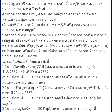
ประดิษฐ์ เปการี รอง ผบก.ปอท., พ.ต.อ.พรศักดิ์ เลารุจิราลัย รอง ผบก.ฯ
ปรก.บก.ปอท., พ.ต.อ.วัชรพันธ์
ศิริพากย์ รอง ผบก.ปอท., พ.ต.อ.เนติ วงษ์กุหลาบ รอง ผบก.ปอท. และ
พ.ต.อ.สุพจน์ พุ่มแหยม ผกก.2 บก.ปอท.
เจ้าหน้าที่ตำรวจชุดจับกุม นำโดย พ.ต.ท.นิธิ ตรีสุวรรณ รอง ผกก.2
บก.ปอท., พ.ต.ท.ณัฐวุฒิ
มงคลการ, พ.ต.ต.ชัยเวง พาด้วง,พ.ต.ต.จักรพงษ์ รุ่งจำกัด, ว่าที่ พ.ต.ต.วชิร
เชษฐ์ อัครธีระพงศ์, ว่าที่ พ.ต.ต.กมลภพ หาญเวช สว.กก.2 บก.ปอท,
พ.ต.ต.ธนนชัยย์ ศรีบุญจันทร์, ว่าที่ พ.ต.ต. ศุภเดช ธนชัยศิริ สว.(สอบสวน)
กก.2 บก.ปอท. พร้อมด้วยเจ้าหน้าที่ตำรวจ กก.2 บก.ปอท. ร่วมด้วย บก.ป.,
บก.ทล., บก.ปคบ., บก.รน.
ได้ร่วมกันจับกุมตัวผู้ต้องหา ดังนี้
1.) นายภัทรกษิณฯ อายุ 22 ปี ผู้ต้องหาตามหมายจับ ศาลอาญาที่
413/2567 ลงวันที่ 29 ม.ค.2567
จับกุมเมื่อวันที่ 30 ม.ค. 2567 บริเวณหน้าคอนโดแห่งหนึ่งผ่านเขต
สวนหลวง จ.กรุงเทพมหานคร
2.) นายปรัชญาฯ อายุ 23 ปี ผู้ต้องหาตามหมายจับ ศาลอาญาที่ 414/2567
ลงวันที่ 29 ม.ค.2567
จับกุมเมื่อวันที่ 31 ม.ค. 2567 บริเวณคอนโดที่พัก ต.วิชิต อ.เมืองภูเก็ต
จ.ภูเก็ต
3.) นายภาณุวัฒน์ฯ อายุ 30 ปี ผู้ต้องหาตามหมายจับ ศาลอาญาที่