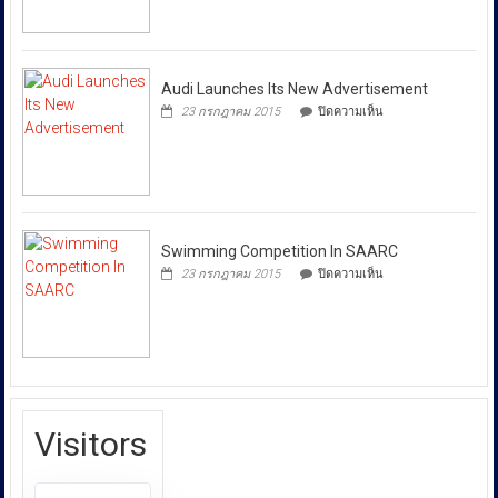
บังคับการ
Honolulu
ปราบ
ปราม
การก
Audi Launches Its New Advertisement
ระ
บน
23 กรกฎาคม 2015
ปิดความเห็น
Audi
ทำความ
Launches
ผิด
Its
เกี่ยว
New
Advertisement
กับ
การ
คุ้มครอง
Swimming Competition In SAARC
ผู้
บน
23 กรกฎาคม 2015
ปิดความเห็น
Swimming
บริโภค
Competition
หรือ
In
บก.ปคบ.
SAARC
บูรณ
า
การ
ทำงาน
Visitors
ร่วม
กับ