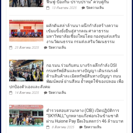
ศัย
ฟื้นฟู-ป้องกัน-ปราบปราม” ควบคู่กัน
บน
ผู้
13 กันยายน 2025
ปิดความเห็น
รมว.ยุติธรรม
บัญชาการ
ลงพื้น
ตำรวจ
ที่
ผลักดันสล่าล้านนา ผนึกกำลังสร้างความ
หมู่บ้าน
สอบสวน
ชาวเล
เข้มแข็งยั่งยืนสู่สากลณ ศาลาธรรม
กลาง
รา
มหาวิทยาลัยเชียงใหม่โดย กองทุนส่งเสริม
เปิด
ไวย์
งานวัฒนธรรม กรมส่งเสริมวัฒนธรรม
เผย
ตรวจ
บน
25 สิงหาคม 2025
ปิดความเห็น
มาตรการ
ถึง
ผลัก
ป้องกัน
ดัน
มาตรการ
ยา
สล่า
รับมือ
เสพ
กอ.รมน.ร่วมกับสน.บางรัก ผลึกกำลัง DSI
ล้าน
ติด
ปัญหา
นา
กรมทรัพย์สินและทางปัญญา เดินรณรงค์
ย้ำ
ผนึก
ต้านสินค้าละเมิดทรัพย์สินทางปัญญา ถนน
ราคา
“บำบัด-
กำลัง
พัฒน์พงษ์ ย่านสีลม ย้ำหยุดใช้ของปลอม เพื่อ
น้ำมัน
ฟื้นฟู-
สร้าง
ปกป้องตัวเองและสังคม
ป้องกัน-
ใน
ความ
บน
ปราบ
14 สิงหาคม 2025
ปิดความเห็น
เข้ม
ช่วง
กอ.รมน.ร่วม
ปราม”
แข็ง
สถานการณ์
กับ
ควบคู่
ยั่งยืน
สน.บางรัก
กัน
ความ
สู่
ตำรวจสอบสวนกลาง (CIB) เปิดปฏิบัติการ
ผลึก
สา
ไม่
กำลัง
“SKYFALL”บุกทลายแก๊งฟอกเงินข้ามชาติ
กลณ
สงบ
DSI
ผ่าน Huione Pay ยึดเงินสดกว่า 46 ล้านบาท
ศาลา
กรม
ระหว่าง
บน
ธรรม
8 สิงหาคม 2025
ปิดความเห็น
ทรัพย์สิน
ตำรวจ
มหาวิทยาลัย
ประเทศ