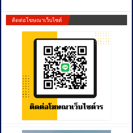
ผู้
ว่าฯ
แพร่
ติดต่อโฆษณาเว็บไซต์
“ให้
กำลัง
ใจ”
ทีม
ดับ
ไฟ
ทุก
หน่วย
ทำงาน
ไม่มี
วัน
หยุด
วอน
คน
เผา
เห็นใจ
คน
ดับ
ไฟ
เพื่อ
ลด
จุด