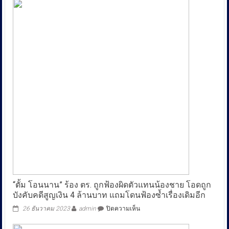
แทนคุณ
พา
ผู้
เสีย
หาย
ร้อง
ตำรวจ
สอบสวน
กลาง
ถูก
สอง
สามี
ภรรยา
ชักชวน
ลงทุน
เสีย
หาย
30
ล้าน
บาท
“ตั้ม โอนนาน” ร้อง ตร. ถูกฟ้องผิดตัวแทนน้องชาย โอดถูก
บังคับคดีสูญเงิน 4 ล้านบาท แถมโดนฟ้องซ้ำเรื่องเดิมอีก
บน
26 ธันวาคม 2023
admin
ปิดความเห็น
“ตั้ม
โอน