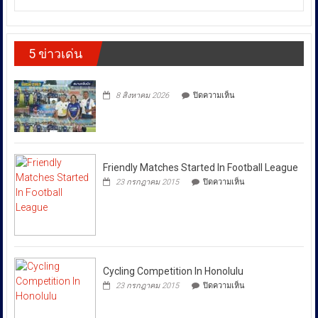
และ
สอบสวน
เชียงใหม่
ซึ่ง
ทาง
กลาง
โดย
ปัญญา
ส่ง
(CIB)
กองทุน
เดิน
เปิด
ผล
ส่ง
รณรงค์
5 ข่าวเด่น
ปฏิบัติ
เสริม
ให้
ต้าน
การ
งาน
สินค้า
ราคา
“SKYFALL”บุก
วัฒนธรรม
ละเมิด
ทลาย
พลังงาน
กรม
บน
ทรัพย์สิน
8 สิงหาคม 2026
ปิดความเห็น
แก๊ง
ส่ง
ผันผวน
ทาง
ฟอก
เสริม
ปัญญา
โดย
เงิน
วัฒนธรรม
ถนน
ข้าม
ยืนยัน
พัฒน์
ชาติ
ว่า
พงษ์
ผ่าน
ได้
ย่าน
Huione
Friendly Matches Started In Football League
สีลม
สั่ง
Pay
บน
23 กรกฎาคม 2015
ปิดความเห็น
ย้ำ
ยึด
Friendly
การ
หยุด
เงินสด
Matches
ให้
ใช้
กว่า
Started
ของ
ทุก
46
In
ปลอม
ล้าน
หน่วย
Football
เพื่อ
บาท
League
ที่
ปกป้อง
ตัว
เกี่ยวข้อง
Cycling Competition In Honolulu
เอง
โดย
บน
23 กรกฎาคม 2015
ปิดความเห็น
และ
Cycling
เฉพาะ
สังคม
Competition
กอง
In