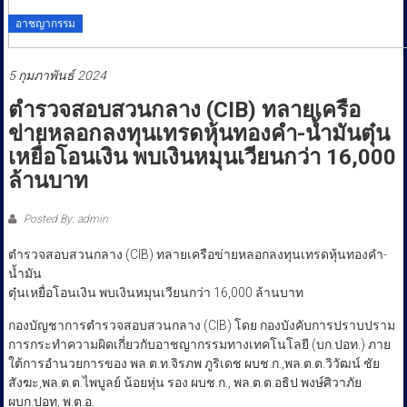
อาชญากรรม
5 กุมภาพันธ์ 2024
ตำรวจสอบสวนกลาง (CIB) ทลายเครือ
ข่ายหลอกลงทุนเทรดหุ้นทองคำ-น้ำมันตุ๋น
เหยื่อโอนเงิน พบเงินหมุนเวียนกว่า 16,000
ล้านบาท
Posted By: admin
ตำรวจสอบสวนกลาง (CIB) ทลายเครือข่ายหลอกลงทุนเทรดหุ้นทองคำ-
น้ำมัน
ตุ๋นเหยื่อโอนเงิน พบเงินหมุนเวียนกว่า 16,000 ล้านบาท
กองบัญชาการตำรวจสอบสวนกลาง (CIB) โดย กองบังคับการปราบปราม
การกระทำความผิดเกี่ยวกับอาชญากรรมทางเทคโนโลยี (บก.ปอท.) ภาย
ใต้การอำนวยการของ พล.ต.ท.จิรภพ ภูริเดช ผบช.ก.,พล.ต.ต.วิวัฒน์ ชัย
สังฆะ,พล.ต.ต.ไพบูลย์ น้อยหุ่น รอง ผบช.ก., พล.ต.ต.อธิป พงษ์ศิวาภัย
ผบก.ปอท, พ.ต.อ.