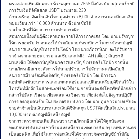
ตรวจสอบเพิ่มเติมพบว่า ห้วงพฤษภาคม 2565 ถึงปัจจุบัน กลุ่มคนร้ายมี
การรับเงินดิจิทัสสกุล USDT ประมาณ 230
ล้านเหรียญ คิดเป็นเงินไทย มูลค่ากว่า 8,000 ล้านบาท และมียอดเงิน
หมุนเวียน กว่า 16,000 ล้านบาท ซึ่งน่าเชื่อได้
ว่าเป็นเงินที่ได้จากการกระทำความผิด
สอบถามเบื้องต้นผู้ต้องหาแต่ละรายให้การภาคเสธ โดย นายปรัชญาฯ
ให้การยอมรับว่า ตนเองได้ร่วมกับนายภัทรกษิณฯ ในการจัดหาบัญชี
ธนาคารและบัญชีเทรดคริปโตม้า โดย นายภัทรกษิณฯ จะได้รับการ
ว่าจ้างจากนายทุนขาวมาเลเซีย และ MR. TAH (เตี๊ยะ) สัญชาติ
มาเลเซีย ให้จัดหาบัญชีธนาคารและบัญชีเทรดคริปโตม้า จากนั้น
นายภัทรกษิณฯ จะสั่งการให้นายปรัชญาฯ ไปจัดหาคนเปิดบัญชี
ธนาคารม้า พร้อมทั้งเปิดบัญชีเทรดคริปโตม้า โดยมีการผูก
แอปพลิเคชันธนาคารและแพลตฟอร์มแลกเปลี่ยนเหรียญดิจิทัลไว้ใน
โทรศัพท์มือถือ ในลักษณะพร้อมใช้งาน จากนั้นจะส่งโทรศัพท์มือกล่าว
กล่าวไปยัง ต.เวียง อ.เชียงแสน จ.เชียงราย เพื่อส่งต่อไปยังฐานปฏิบัติ
การของกลุ่มคนร้ายในประเทศ สปป.ลาว โดยนายทุนชาวมาเลเซียจะ
จ่ายค่าจ้างเป็นเงินบาท และเงินดิจิทัลสกุล USDTคิดเป็นเงินประมาณ
10,000 บาท ต่อบัญชีม้าหนึ่งบัญชี
จากการตรวจสอบเพิ่มเติมพบว่า นายภัทรกษิณฯได้ให้ลูกน้องจด
ทะเบียนบริษัท และเช่าบ้านแห่งหนึ่งย่านเขตบางชัน กรุงเทพมหานคร
เป็นออฟฟิศ เพื่อใช้ในการฟอกเงินที่ได้จากการจัดหาบัญซีม้าให้กับ