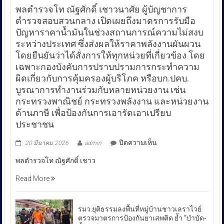
พลตำรวจโท ณัฐศักดิ์ เชาวนาศัย ผู้บัญชาการ
ตำรวจสอบสวนกลาง เปิดเผยถึงมาตรการรับมือ
ปัญหาราคาน้ำมันในช่วงสถานการณ์ความไม่สงบ
ระหว่างประเทศ ซึ่งส่งผลให้ราคาพลังงานผันผวน
โดยยืนยันว่าได้สั่งการให้ทุกหน่วยที่เกี่ยวข้อง โดย
เฉพาะกองบังคับการปราบปรามการกระทำความ
ผิดเกี่ยวกับการคุ้มครองผู้บริโภค หรือบก.ปคบ.
บูรณาการทำงานร่วมกับหลายหน่วยงาน เช่น
กระทรวงพาณิชย์ กระทรวงพลังงาน และหน่วยงาน
ด้านภาษี เพื่อป้องกันการเอารัดเอาเปรียบ
ประชาชน
บน
ปิดความเห็น
20 มีนาคม 2026
admin
พล
พลตำรวจโท ณัฐศักดิ์ เชาว
ตำรวจ
โท
Read More
ณัฐ
ศักดิ์
เชา
รมว.ยุติธรรมลงพื้นที่หมู่บ้านชาวเลราไวย์
วนา
ตรวจมาตรการป้องกันยาเสพติด ย้ำ “บำบัด-