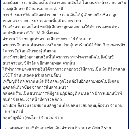
และต้องการถอนเงิน แต่ไม่สามารถถอนเงินได้ โดยคนร้ายอ้างว่ายอดเงิน
ของผู้เสียหายมีจำนวนมาก จะต้องมี
การชำระภาษีก่อนถึงจะทำรายการถอนเงินได้ ผู้เสียหายจึงเชื่อว่าถูก
หลอกลวง จากการตรวจสอบเพิ่มเติมจากระบบ
รับแจ้งความออนไลน์ พบมีผู้เสียหายถูกหลอกลวงให้ทำการลงทุนผ่าน
แอปพลิเคชัน AVATRADE ทั้งหมด
จำนวน 23 ราย มูลค่าความเสียหายกว่า 14 ล้านบาท
จากการสืบสวนเส้นทางการเงิน พบว่ากลุ่มคนร้ายได้ใช้บัญชีธนาคารม้า
ในการรับโอนเงินของผู้เสียหาย
และมีการยักย้ายถ่ายเทเงินที่ได้จากการกระทำความผิดไปยังบัญชี
ธนาคารบัญชีม้าอื่นๆ อีกหลายทอด จากนั้น
ได้ทำการแปลงสภาพเงินได้จากการหลอกลวงให้กลายเป็นเงินดิจิทัลสกุล
USDT ผ่านแพลตฟอร์มแลกเปลี่ยน
เหรียญดิจิทัล จากนั้นเงินดิจิทัลจะถูกโอนต่อไปอีกหลายทอดไปยังกลุ่ม
บุคคลที่เกี่ยวข้อง จากการสืบสวนพบว่า
กลุ่มคนร้ายเป็นขบวนการที่มีฐานปฏิบัติอยู่ที่ สปป.ลาว มีการแยกหน้าที่
กันทำชัดเจน เจ้าหน้าที่ตำรวจ กก.2
บก.ปอท. จึงรวบรวมพยานหลักฐานเพื่อขอหมายจับกลุ่มผู้ต้องหา จำนวน
18 ราย ดังนี้
กลุ่มบัญชีม้า (คนไทย) จำนวน 8 ราย
กลุ่มจัดหาบัญชีม้าและฟอกเงิน จำนวน 5 ราย (คนไทย 2 ราย,