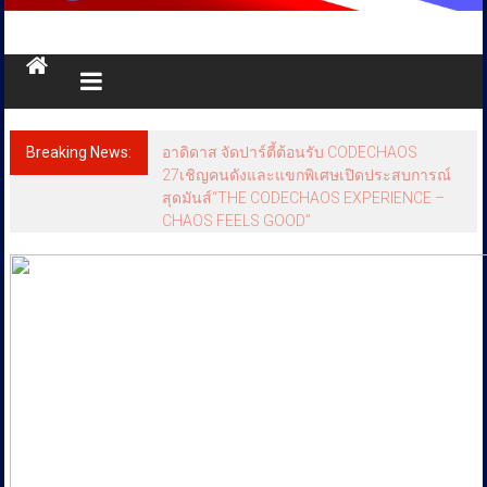
สำนัก
ข่าว
ราชการ
Breaking News:
อาดิดาส จัดปาร์ตี้ต้อนรับ CODECHAOS
ทุกข์
27เชิญคนดังและแขกพิเศษเปิดประสบการณ์
สุดมันส์“THE CODECHAOS EXPERIENCE –
สุข
CHAOS FEELS GOOD”
เคียง
ข้าง
ประชาชน