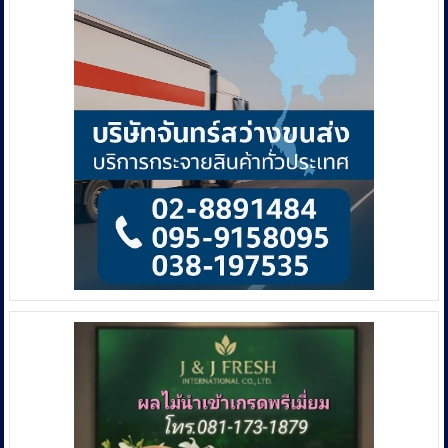
Hot
Spot
และ
PM
2.5
รณรงค์
สร้าง
บรรยากาศ
สดใส
ไร้
มล
พิษฯ
เชิญ
ชวน
นทท.มา
เที่ยว
สงกรานต์
เมือง
แพร่