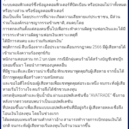
ระบบคอมพิวเตอร์ซึ่งข้อมูลคอมพิวเตอร์ที่บิดเบือน หรือปลอมไม่ว่าทั้งหมด
หรือบางส่วน หรือข้อมูลคอมพิวเตอร์
อันเป็นเท็จ โดยประการที่น่าจะเกิดความเสียหายแก่ประชาชน, มีส่วน
ร่วมในองค์กรอาชญากรรมข้ามซาติ, สมคบโดย
การตกลงกันตั้งแต่สองคนขึ้นไปเพื่อกระทำความผิดฐานฟอกเงินและได้มี
การกระทำความผิดฐานฟอกเงินเพราะเหตุที่
ได้มีการสมคบ และร่วมกันฟอกเงิน”
พฤติการณ์ สืบเนื่องจาก เมื่อประมาณเดือนกรกฎาคม 2566 มีผู้เสียหายได้
เข้ามาแจ้งความร้องทุกข์กับ
พนักงานสอบสวน กก.2 บก.ปอท. กรณีมีกลุ่มคนร้ายได้สร้างบัญชีเฟชบุ๊ก
ปลอมขึ้นมา โดยนำภาพของบุคคลอื่น
ที่มีฐานะดีและมีความน่าเชื่อถือ ทักแชทมาพูดคุยกับผู้เสียหาย จากนั้นได้
มีการพูดคุยเพื่อสร้างความสนิทสนม
และขอไอดีไลน์ของผู้เสียหายเพื่อแชทพูดคุยต่อระยะหนึ่ง จนกระทั่งผู้เสีย
หายเริ่มไว้วางใจ คนร้ายจึงได้ชักชวนลงทุน
เทรดหุ้นทองคำและหุ้นน้ำมัน ผ่านแอปพลิเคชันชื่อ “AVATRADE” ซึ่งภาย
หลังจากตรวจสอบพบว่าเป็นแอปพลิเคชัน
ที่ปลอมขึ้นมาเพื่อเลียนแบบแอปพลิเคชันที่มีอยู่จริง ผู้เสียหายหลงเชื่อจึง
โอนเงินไปลงทุน โดยในช่วงแรก
ได้ผลตอบแทนจริงตามคำกล่าวอ้าง สามารถทำรายการเบิกถอนเงินได้
ปกติ จนกระทั่งผู้เสียหายเริ่มลงทุนในจำนวนมากขึ้น