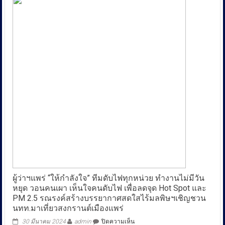
นาน”
ร้อง
ตร.
ถูก
ฟ้อง
ผิด
ตัวแทน
น้อง
ชาย
โอด
ถูก
บังคับ
คดี
สูญ
เงิน
4
ล้าน
บาท
แถม
ผู้ว่าฯแพร่ “ให้กำลังใจ” ทีมดับไฟทุกหน่วย ทำงานไม่มีวัน
โดน
หยุด วอนคนเผา เห็นใจคนดับไฟ เพื่อลดจุด Hot Spot และ
ฟ้อง
ซ้ำ
PM 2.5 รณรงค์สร้างบรรยากาศสดใสไร้มลพิษฯเชิญชวน
เรื่อง
นทท.มาเที่ยวสงกรานต์เมืองแพร่
เดิม
บน
30 มีนาคม 2024
admin
ปิดความเห็น
อีก