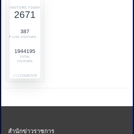
หลาย
หน่วย
VISITORS TODAY
2671
งาน
เช่น
กระทรวง
387
พาณิชย์
LIVE VISITORS
กระทรวง
พลังงาน
1944195
และ
TOTAL
หน่วย
VISITORS
งาน
ด้าน
ภาษี
เพื่อ
ป้องกัน
การ
เอา
รัด
เอา
เปรียบ
ประชาชน
สำนักข่าวราชการ