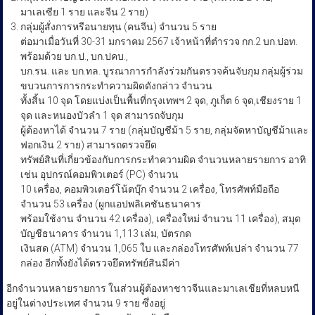
มาเลเซีย 1 ราย และจีน 2 ราย)
กลุ่มผู้สั่งการหรือนายทุน (คนจีน) จำนวน 5 ราย
ต่อมาเมื่อวันที่ 30-31 มกราคม 2567 เจ้าหน้าที่ตำรวจ กก.2 บก.ปอท.
พร้อมด้วย บก.ป., บก.ปคบ.,
บก.รน. และ บก.ทล. บูรณาการกำลังร่วมกันตรวจค้นจับกุม กลุ่มผู้ร่วม
ขบวนการการกระทำความผิดดังกล่าว จำนวน
ทั้งสิ้น 10 จุด โดยแบ่งเป็นพื้นที่กรุงเทพฯ 2 จุด, ภูเก็ต 6 จุด,เชียงราย 1
จุด และหนองบัวลำ 1 จุด สามารถจับกุม
ผู้ต้องหาได้ จำนวน 7 ราย (กลุ่มบัญชีม้า 5 ราย, กลุ่มจัดหาบัญชีม้าและ
ฟอกเงิน 2 ราย) สามารถตรวจยึด
ทรัพย์สินที่เกี่ยวข้องกับการกระทำความผิด จำนวนหลายรายการ อาทิ
เช่น อุปกรณ์คอมพิวเตอร์ (PC) จำนวน
10 เครื่อง, คอมพิวเตอร์โน้ตบุ๊ก จำนวน 2 เครื่อง, โทรศัพท์มือถือ
จำนวน 53 เครื่อง (ผูกแอปพลิเคชันธนาคาร
พร้อมใช้งาน จำนวน 42 เครื่อง), เครื่องใหม่ จำนวน 11 เครื่อง), สมุด
บัญชีธนาคาร จำนวน 1,113 เล่ม, บัตรกด
เงินสด (ATM) จำนวน 1,065 ใบ และกล่องโทรศัพท์เปล่า จำนวน 77
กล่อง อีกทั้งยังได้ตรวจยึดทรัพย์สินมีค่า
อีกจำนวนหลายรายการ ในส่วนผู้ต้องหาชาวจีนและมาเลเชียที่หลบหนี
อยู่ในต่างประเทศ จำนวน 9 ราย ซึ่งอยู่