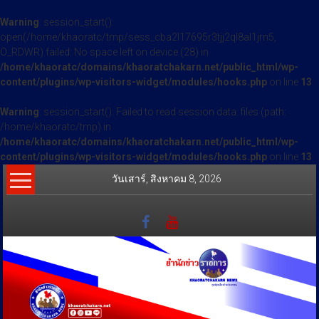
Warning
: session_start():
open(/home/khaoratc/tmp/sess_cba2l17695r3tjj2ql8al1jrn5,
O_RDWR) failed: No space left on device (28) in
/home/khaoratc/domains/khaoratchakarn.net/public_html/wp-
content/plugins/wp-visitors-widget/modules/hooks.php
on line
13
Warning
: session_start(): Failed to read session data: files (path:
/home/khaoratc/tmp) in
/home/khaoratc/domains/khaoratchakarn.net/public_html/wp-
content/plugins/wp-visitors-widget/modules/hooks.php
on line
13
Skip
วันเสาร์, สิงหาคม 8, 2026
to
content