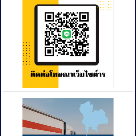
ข่าย
จนท.การ
หลอก
ไฟฟ้า
ลงทุน
ดูด
เทรด
เงิน
หุ้น
หมด
ทองคำ-
บัญชี
น้ำมัน
ตุ๋น
เหยื่อ
โอน
เงิน
พบ
เงิน
หมุนเวียน
กว่า
16,000
ล้าน
บาท