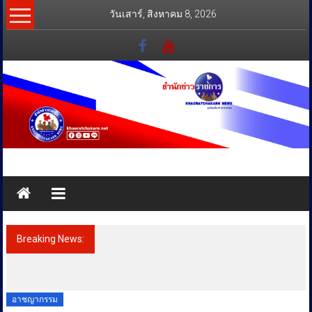
Skip
วันเสาร์, สิงหาคม 8, 2026
to
content
สำนัก
ข่าว
ราชการ
Breaking News:
นาทีชีวิต! เผยภาพผู้รอดชีวิตกอดกันร้องไห้หลัง
ทุกข์
หนีตายเหตุกราดยิง รร.เทพศิรินทร์ – พบมือปืน
วัย 14 ยิง 26 นัด เปิดคลิปกราดยิงต่างประเทศ
สุข
มาก่อน
เคียง
อาชญากรรม
ข้าง