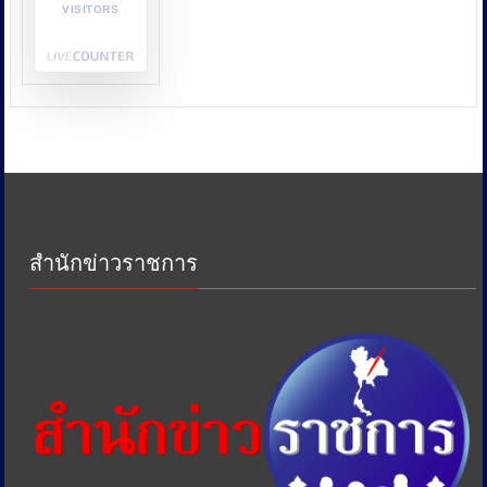
VISITORS
กระทรวง
พลังงาน
และ
หน่วย
งาน
ด้าน
ภาษี
เพื่อ
ป้องกัน
การ
เอา
สำนักข่าวราชการ
รัด
เอา
เปรียบ
ประชาชน