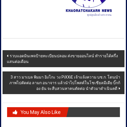
Post
รวบแอดมินเพจป้ายทะเบียนปลอม ส่งขายออนไลน์ ทำรายได้ครึ่ง
แสนต่อเดือน
navigation
3 สาว มาเบล พิมมา อิงโกะ วง PiXXiE เจ้าแจ้งความ บช.ก. โดนนำ
ภาพไปตัดต่อ ลามก อนาจาร แล้วนำไปโพสต์ในโชเชียลมีเดีย บิ๊กก้
อง ยัน จะสืบสวนหาคนตัดต่อ นำตัวมาดำเนินคดี
You May Also Like