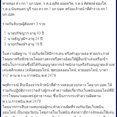
พายทอง สว.กก.1 บก.ปอท., ร.ต.อ.ดุสิต ยอดหวิด, ร.ต.อ.ทัศพงษ์ ผ่องใส,
ร.ต.อ.นันทนคร บุรี รอง สว.กก.1 บก.ปอท. พร้อมเจ้าหน้าที่ตำรวจ กก.1
บก.ปอท.
ร่วมกันจับกุมผู้ต้องหา 3 ราย
นายปรัชญาฯ อายุ 43 ปี
นายธัญวุฒิฯ อายุ 24 ปี
นายกวีพงษ์ฯ อายุ 18 ปี
ในความผิดฐาน “ร่วมกันจัดให้มีการเล่น หรือทำอุบายล่อ ช่วยประกาศ
โฆษณาหรือชักชวนโดยทางตรงหรือทางอ้อมให้ผู้อื่นเข้าเล่นหรือเข้า
พนันในการเล่นซึ่งมิได้รับอนุญาตจากเจ้าพนักงานหรือรับอนุญาตแล้วแต่
เล่นพลิกแพลง (สล๊อตออนไลน์, ฟุตบอลออนไลน์, หวยออนไลน์, บาคา
ร่า)” ตาม พ.ร.บ.การพนัน พ.ศ.2478
พฤติการณ์ สืบเนื่องจากเจ้าหน้าที่ตำรวจสอบสวนกลาง โดย บก.ปอท. ได้
ร่วมกันปฏิบัติการกวาดล้างผู้กระทำความผิดเกี่ยวกับเว็บพนันออนไลน์ที่มี
การโฆษณาเผยแพร่สู่สาธารณะ ซึ่งเป็นการกระทำความผิดตาม
พ.ร.บ.การพนัน พ.ศ.2478 ​
โดยจากการสืบสวนพบกลุ่มผู้กระทำความผิดที่ร่วมกันเปิดเว็บพนัน
ออนไลน์ เป็นกลุ่มวัยรุ่น โดยภายในเว็บพนัน ดังกล่าวมีการลักลอบให้เล่น