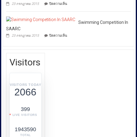
ทำความ
บน
23 กรกฎาคม 2015
ปิดความเห็น
CHAOS
ผิด
Audi
FEELS
Launches
เกี่ยว
GOOD”
Its
กับ
New
Swimming Competition In
การ
Advertisement
SAARC
คุ้มครอง
บน
23 กรกฎาคม 2015
ปิดความเห็น
ผู้
Swimming
Competition
บริโภค
In
หรือ
SAARC
บก.ปคบ.
Visitors
บูรณ
า
การ
ทำงาน
VISITORS TODAY
2066
ร่วม
กับ
หลาย
399
หน่วย
LIVE VISITORS
งาน
เช่น
1943590
กระทรวง
พาณิชย์
TOTAL