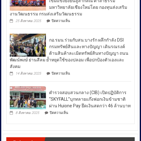
เข้มแข็งยั่งยืนสู่สากลณ ศาลาธรรม
รา
เปิด
มหาวิทยาลัยเชียงใหม่โดย กองทุนส่งเสริม
ไวย์
เผย
งานวัฒนธรรม กรมส่งเสริมวัฒนธรรม
ตรวจ
ถึง
มาตรการ
บน
25 สิงหาคม 2025
ปิดความเห็น
ป้องกัน
มาตรการ
ผลัก
ยา
ดัน
รับมือ
เสพ
สล่า
ปัญหา
ติด
กอ.รมน.ร่วมกับสน.บางรัก ผลึกกำลัง DSI
ล้าน
ย้ำ
ราคา
นา
กรมทรัพย์สินและทางปัญญา เดินรณรงค์
“บำบัด-
ผนึก
น้ำมัน
ต้านสินค้าละเมิดทรัพย์สินทางปัญญา ถนน
ฟื้นฟู-
กำลัง
ใน
ป้องกัน-
พัฒน์พงษ์ ย่านสีลม ย้ำหยุดใช้ของปลอม เพื่อปกป้องตัวเองและ
สร้าง
ช่วง
ปราบ
ความ
สังคม
ปราม”
เข้ม
สถานการณ์
บน
14 สิงหาคม 2025
ปิดความเห็น
ควบคู่
แข็ง
กอ.รมน.ร่วม
ความ
กัน
ยั่งยืน
กับ
ไม่
สู่
สน.บางรัก
สา
สงบ
ตำรวจสอบสวนกลาง (CIB) เปิดปฏิบัติการ
ผลึก
กลณ
ระหว่าง
กำลัง
“SKYFALL”บุกทลายแก๊งฟอกเงินข้ามชาติ
ศาลา
DSI
ประเทศ
ธรรม
ผ่าน Huione Pay ยึดเงินสดกว่า 46 ล้านบาท
กรม
มหาวิทยาลัย
ซึ่ง
บน
ทรัพย์สิน
8 สิงหาคม 2025
ปิดความเห็น
เชียงใหม่
ตำรวจ
ส่ง
และ
โดย
สอบสวน
ทาง
ผล
กองทุน
กลาง
ปัญญา
ให้
ส่ง
(CIB)
เดิน
เสริม
เปิด
ราคา
รณรงค์
งาน