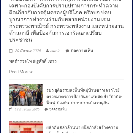
เฉพาะกองบังคับการปราบปรามการกระทำความ
ผิดเกี่ยวกับการคุ้มครองผู้บริโภค หรือบก.ปคบ.
บูรณาการทำงานร่วมกับหลายหน่วยงาน เช่น
กระทรวงพาณิชย์ กระทรวงพลังงาน และหน่วยงาน
ด้านภาษี เพื่อป้องกันการเอารัดเอาเปรียบ
ประชาชน
บน
ปิดความเห็น
20 มีนาคม 2026
admin
พล
พลตำรวจโท ณัฐศักดิ์ เชาว
ตำรวจ
โท
Read More
ณัฐ
ศักดิ์
เชา
รมว.ยุติธรรมลงพื้นที่หมู่บ้านชาวเลราไวย์
วนา
ตรวจมาตรการป้องกันยาเสพติด ย้ำ “บำบัด-
ศัย
ฟื้นฟู-ป้องกัน-ปราบปราม” ควบคู่กัน
ผู้
บน
13 กันยายน 2025
ปิดความเห็น
บัญชาการ
รมว.ยุติธรรม
ลงพื้น
ตำรวจ
ที่
สอบสวน
ผลักดันสล่าล้านนา ผนึกกำลังสร้างความ
หมู่บ้าน
กลาง
ชาวเล