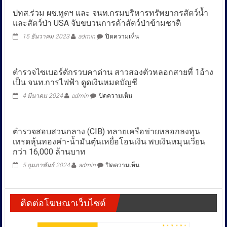
ปทส.ร่วม ผช.ทูตฯ และ จนท.กรมบริหารทรัพยากรสัตว์น้ำ
และสัตว์ป่า USA จับขบวนการค้าสัตว์ป่าข้ามชาติ
บน
15 ธันวาคม 2023
admin
ปิดความเห็น
ปทส.ร่วม
ผช.ทูตฯ
และ
ตำรวจไซเบอร์ดักรวบคาด่าน สาวสองตัวหลอกสายที่ 1อ้าง
จนท.กรม
เป็น จนท.การไฟฟ้า ดูดเงินหมดบัญชี
บริหาร
ทรัพยากร
บน
4 มีนาคม 2024
admin
ปิดความเห็น
สัตว์
ตำรวจ
น้ำ
ไซเบอร์
และ
ดัก
สัตว์
ตำรวจสอบสวนกลาง (CIB) ทลายเครือข่ายหลอกลงทุน
รวบ
ป่า
เทรดหุ้นทองคำ-น้ำมันตุ๋นเหยื่อโอนเงิน พบเงินหมุนเวียน
คา
USA
ด่าน
กว่า 16,000 ล้านบาท
จับ
สาว
ขบวนการ
บน
5 กุมภาพันธ์ 2024
admin
ปิดความเห็น
สอง
ค้า
ตำรวจ
ตัว
สัตว์
สอบสวน
หลอก
ป่า
กลาง
สาย
ข้าม
ติดต่อโฆษณาเว็บไซต์
(CIB)
ที่
ชาติ
ทลาย
1อ้าง
เครือ
เป็น