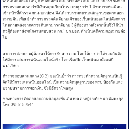
พนันสล๊อตออนไลน์, ฟุตบอลออนไลน์, หวยออนไลน์ และบาคาร่า ซึ่งจาก
การตรวจสอบพบว่ามีเงินหมุนเวียนในระบบสูงกว่า 1 ล้านบาทต่อเดือน
เจ้าหน้าที่ตำรวจ กก.๑ บก.ปอท. จึงได้รวบรวมพยานหลักฐานขอศาลออก
หมายค้น เพื่อเข้าทำการตรวจค้นจับกุมเจ้าของเว็บพนันออนไลน์ดังกล่าว
โดยภายหลังจากตรวจค้นสามารถจับกุม 3 ผู้ต้องหา หลังจากนั้นจึงได้นำ
ตัวผู้ต้องหาส่งพนักงานสอบสวน กก.1 บก.ปอท. ดำเนินคดีตามกฎหมายต่อ
ไป
จากการสอบถามผู้ต้องหาให้การรับสารภาพ โดยให้การว่าได้ร่วมกันจัด
ให้มีการเล่นการพนันออนไลน์จริง โดยเริ่มเปิดเว็บพนันมาตั้งแต่ปี
พ.ศ.2565
ตำรวจสอบสวนกลาง (CIB) ขอเน้นย้ำว่า การกระทำความผิดฐานเป็นผู้
จัดให้มีการเล่นพนันออนไลน์ เป็นความผิดมูลฐานของ พรบ.ป้องกันและ
ปราบปรามการฟอกเงิน ซึ่งมีอัตราโทษสูง
​ช่องทางการติดต่อสอบถามข้อมูลเพิ่มเติม พ.ต.ต.หญิง หทัยชนก พิมพะกุล
โทร 0956159544