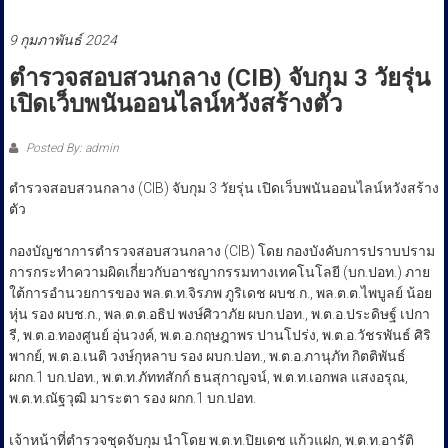
ประชาชน
9 กุมภาพันธ์ 2024
ตำรวจสอบสวนกลาง (CIB) จับกุม 3 วัยรุ่น
เปิดเว็บพนันออนไลน์หวังสร้างตัว
Posted By: admin
ตำรวจสอบสวนกลาง (CIB) จับกุม 3 วัยรุ่น เปิดเว็บพนันออนไลน์หวังสร้าง
ตัว
​​​กองบัญชาการตำรวจสอบสวนกลาง (CIB) โดย กองบังคับการปราบปราม
การกระทำความผิดเกี่ยวกับอาชญากรรมทางเทคโนโลยี (บก.ปอท.) ภาย
ใต้การอำนวยการของ พล.ต.ท.จิรภพ ภูริเดช ผบช.ก., พล.ต.ต.ไพบูลย์ น้อย
หุ่น รอง ผบช.ก., พล.ต.ต.อธิป พงษ์ศิวาภัย ผบก.ปอท., พ.ต.อ.ประดิษฐ์ เปกา
รี, พ.ต.อ.ทองศูนย์ อุ่นวงค์, พ.ต.อ.กฤษฎาพร ปานโปร่ง, พ.ต.อ.วัชรพันธ์ ศิริ
พากย์, พ.ต.อ.เนติ วงษ์กุหลาบ รอง ผบก.ปอท., พ.ต.อ.ภานุภัท กิตติพันธ์
ผกก.1 บก.ปอท., พ.ต.ท.ภัททสักก์ ธนสุกาญจน์, พ.ต.ท.เอกพล แสงอรุณ,
พ.ต.ท.ณัฐวุฒิ มาระตา รอง ผกก.1 บก.ปอท.
​​​เจ้าหน้าที่ตำรวจชุดจับกุม นำโดย พ.ต.ท.ปิยเดช แก้วแฝก, พ.ต.ท.อารัติ