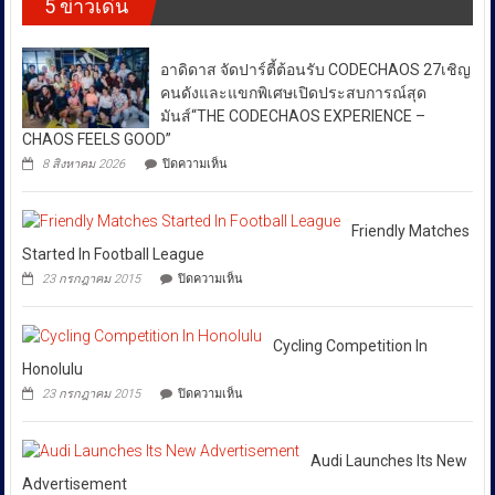
5 ข่าวเด่น
ปฏิบัติ
ต้าน
พลังงาน
วัฒนธรรม
การ
สินค้า
ผันผวน
กรม
“SKYFALL”บุก
ละเมิด
ส่ง
โดย
ทลาย
ทรัพย์สิน
อาดิดาส จัดปาร์ตี้ต้อนรับ CODECHAOS 27เชิญ
เสริม
แก๊ง
ทาง
ยืนยัน
วัฒนธรรม
ฟอก
คนดังและแขกพิเศษเปิดประสบการณ์สุด
ปัญญา
ว่า
เงิน
ถนน
มันส์“THE CODECHAOS EXPERIENCE –
ได้
ข้าม
พัฒน์
CHAOS FEELS GOOD”
ชาติ
พงษ์
สั่ง
บน
ผ่าน
8 สิงหาคม 2026
ปิดความเห็น
ย่าน
การ
อาดิ
Huione
สีลม
ให้
ดาส
Pay
ย้ำ
จัด
ยึด
ทุก
หยุด
ปาร์ตี้
Friendly Matches
เงินสด
ใช้
หน่วย
ต้อนรับ
กว่า
Started In Football League
ของ
ที่
CODECHAOS
46
ปลอม
บน
23 กรกฎาคม 2015
ปิดความเห็น
27เชิญ
ล้าน
เกี่ยวข้อง
เพื่อ
Friendly
คน
บาท
ปกป้อง
Matches
โดย
ดัง
ตัว
Started
เฉพาะ
และ
เอง
In
Cycling Competition In
แขก
กอง
และ
Football
Honolulu
พิเศษ
สังคม
บังคับการ
League
เปิด
บน
23 กรกฎาคม 2015
ปิดความเห็น
ปราบ
ประสบการณ์
Cycling
สุด
Competition
ปราม
มันส์“THE
In
การก
CODECHAOS
Honolulu
Audi Launches Its New
ระ
EXPERIENCE
Advertisement
–