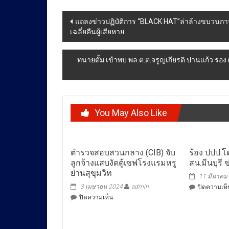
Post
แถลงข่าวปฏิบัติการ “BLACK HAT”ล่าล้างขบวนการ
เฉลี่ยคืนผู้เสียหาย
navigation
ทนายตั้ม เข้าพบ พล.ต.ต.จรูญเกียรติ ปานแก้ว รอง ผ
You May Also Like
ตำรวจสอบสวนกลาง (CIB) จับ
ร้อง ปปป.
ลูกจ้างแสบงัดตู้เซฟโรงแรมหรู
สน.มีนบุรี ข
ย่านสุขุมวิท
11 มีนาคม
3 เมษายน 2024
admin
ปิดความเห็
บน
ปิดความเห็น
ตำรวจ
สอบสวน
กลาง