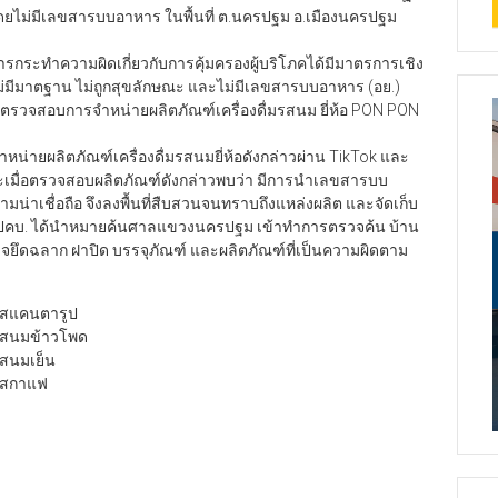
โดยไม่มีเลขสารบบอาหาร ในพื้นที่ ต.นครปฐม อ.เมืองนครปฐม
รกระทำความผิดเกี่ยวกับการคุ้มครองผู้บริโภคได้มีมาตรการเชิง
ม่มีมาตฐาน ไม่ถูกสุขลักษณะ และไม่มีเลขสารบบอาหาร (อย.)
ตรวจสอบการจำหน่ายผลิตภัณฑ์เครื่องดื่มรสนม ยี่ห้อ PON PON
น่ายผลิตภัณฑ์เครื่องดื่มรสนมยี่ห้อดังกล่าวผ่าน TikTok และ
มื่อตรวจสอบผลิตภัณฑ์ดังกล่าวพบว่า มีการนำเลขสารบบ
มน่าเชื่อถือ จึงลงพื้นที่สืบสวนจนทราบถึงแหล่งผลิต และจัดเก็บ
 บก.ปคบ. ได้นำหมายค้นศาลแขวงนครปฐม เข้าทำการตรวจค้น บ้าน
จยึดฉลาก ฝาปิด บรรจุภัณฑ์ และผลิตภัณฑ์ที่เป็นความผิดตาม
 รสแคนตารูป
 รสนมข้าวโพด
รสนมเย็น
 รสกาแฟ