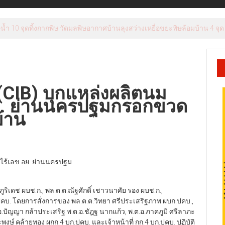
่งแร่นอมินีจีนโผล่กลางชุมชน ห่างคลองชลประทานแค่ 300 เมตร ลั่นสารพ
IB) บุกแหล่งผลิตนม
ย. ย่านนครปฐมกรอกขวด
้าน
ร้เลข อย. ย่านนครปฐม
ดช ผบช.ก., พล.ต.ต.ณัฐศักดิ์ เชาวนาศัย รอง ผบช.ก.,
ปคบ. โดยการสั่งการของ พล.ต.ต.วิทยา ศรีประเสริฐภาพ ผบก.ปคบ.,
.อ.ปัญญา กล้าประเสริฐ พ.ต.อ.ชัฎฐ นากแก้ว, พ.ต.อ.ภาคภูมิ ศรีลาภะ
ระพงษ์ คล้ายทอง ผกก.4 บก.ปคบ. และเจ้าหน้าที่ กก.4 บก.ปคบ. ปฏิบัติ