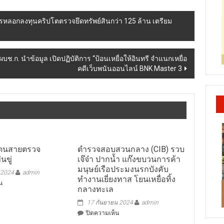
หลอกลงทุนคริปโตตรวจยึดทรัพย์สินกว่า 125 ล้าน เตรียม
บช.ก. นำข้อมูล เปิดปฏิบัติการ “ป้อนเหยื่อให้อินทรี จำแนกเหยื่อ
คดีเว็บพนันออนไลน์ BNK Master 3
โดนสายตรวจ
ตำรวจสอบสวนกลาง (CIB) รวบ
่นขู่
เจ๊จ๋า ปากน้ำ แก๊งขบวนการค้า
มนุษย์เรือประมงนรกบังคับ
 2024
admin
ทำงานเยี่ยงทาส โยนเหยื่อทิ้ง
บน
น
กลางทะเล
ร้อง
ปปป.โดน
17 กันยายน 2024
admin
สาย
บน
ปิดความเห็น
ตรวจ
ตำรวจ