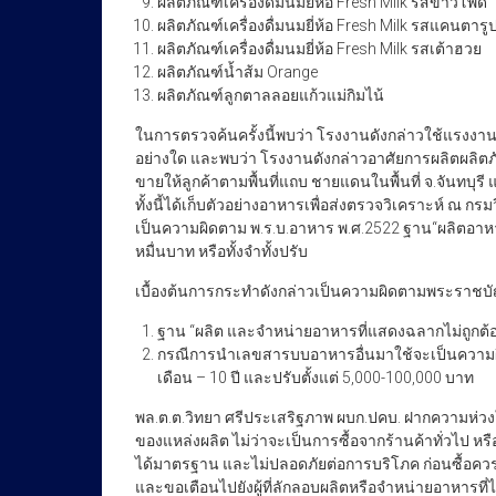
ผลิตภัณฑ์เครื่องดื่มนมยี่ห้อ Fresh Milk รสข้าวโพด
ผลิตภัณฑ์เครื่องดื่มนมยี่ห้อ Fresh Milk รสแคนตารู
ผลิตภัณฑ์เครื่องดื่มนมยี่ห้อ Fresh Milk รสเต้าฮวย
ผลิตภัณฑ์น้ำส้ม Orange
ผลิตภัณฑ์ลูกตาลลอยแก้วแม่กิมไน้
ในการตรวจค้นครั้งนี้พบว่า โรงงานดังกล่าวใช้แรงงา
อย่างใด และพบว่า โรงงานดังกล่าวอาศัยการผลิตผลิตภัณ
ขายให้ลูกค้าตามพื้นที่แถบ ชายแดนในพื้นที่ จ.จันทบุ
ทั้งนี้ได้เก็บตัวอย่างอาหารเพื่อส่งตรวจวิเคราะห์ ณ
เป็นความผิดตาม พ.ร.บ.อาหาร พ.ศ.2522 ฐาน“ผลิตอาหาร
หมื่นบาท หรือทั้งจำทั้งปรับ
เบื้องต้นการกระทำดังกล่าวเป็นความผิดตามพระราชบั
ฐาน “ผลิต และจำหน่ายอาหารที่แสดงฉลากไม่ถูกต้อ
กรณีการนำเลขสารบบอาหารอื่นมาใช้จะเป็นความผิ
เดือน – 10 ปี และปรับตั้งแต่ 5,000-100,000 บาท
พล.ต.ต.วิทยา ศรีประเสริฐภาพ ผบก.ปคบ. ฝากความห่วงใ
ของแหล่งผลิต ไม่ว่าจะเป็นการซื้อจากร้านค้าทั่วไป 
ได้มาตรฐาน และไม่ปลอดภัยต่อการบริโภค ก่อนซื้อคว
และขอเตือนไปยังผู้ที่ลักลอบผลิตหรือจำหน่ายอาหารที