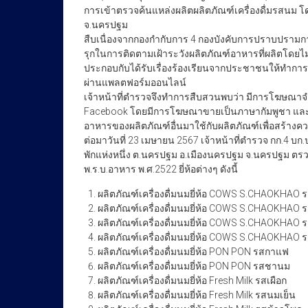
การเข้าตรวจค้นแหล่งผลิตผลิตภัณฑ์เครื่องดื่มรสนม 
จ.นครปฐม
สืบเนื่องจากกองกำกับการ 4 กองบังคับการปราบปรามกา
รุกในการติดตามเฝ้าระวังผลิตภัณฑ์อาหารที่ผลิตโดยไ
ประกอบกับได้รับเรื่องร้องเรียนจากประชาชนให้ทำการ
ผ่านแพลตฟอร์มออนไลน์
เจ้าหน้าที่ตำรวจจึงทำการสืบสวนพบว่า มีการโฆษณาจำห
Facebook โดยมีการโฆษณาขายเป็นภาษากัมพูชา และเ
อาหารของผลิตภัณฑ์อื่นมาใช้กับผลิตภัณฑ์เพื่อสร้างควา
ต่อมาวันที่ 23 เมษายน 2567 เจ้าหน้าที่ตำรวจ กก.4
พักแห่งหนึ่ง ต.นครปฐม อ.เมืองนครปฐม จ.นครปฐม ตรว
พ.ร.บ.อาหาร พ.ศ.2522 ยี่ห้อต่างๆ ดังนี้
ผลิตภัณฑ์เครื่องดื่มนมยี่ห้อ COWS S.CHAOKHAO
ผลิตภัณฑ์เครื่องดื่มนมยี่ห้อ COWS S.CHAOKHAO
ผลิตภัณฑ์เครื่องดื่มนมยี่ห้อ COWS S.CHAOKHAO 
ผลิตภัณฑ์เครื่องดื่มนมยี่ห้อ COWS S.CHAOKHAO
ผลิตภัณฑ์เครื่องดื่มนมยี่ห้อ PON PON รสกาแฟ
ผลิตภัณฑ์เครื่องดื่มนมยี่ห้อ PON PON รสชานม
ผลิตภัณฑ์เครื่องดื่มนมยี่ห้อ Fresh Milk รสเผือก
ผลิตภัณฑ์เครื่องดื่มนมยี่ห้อ Fresh Milk รสนมเย็น