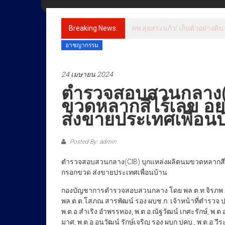
ข่าว
ราชการ
Breaking News:
ชาวหนองขาวลุกฮือ! ต้านโรงแต
ทุกข์
อาชญากรรม
สุข
เคียง
24 เมษายน 2024
ข้าง
ประชาชน
ตำรวจสอบสวนกลาง(C
ขวดหลากสีไร้เลข อ
ส่งขายประเทศเพื่อนบ
Posted By: admin
ตำรวจสอบสวนกลาง(CIB) บุกแหล่งผลิตนมขวดหลากสีไ
กรอกขวด ส่งขายประเทศเพื่อนบ้าน
กองบัญชาการตำรวจสอบสวนกลาง โดย พล.ต.ท.จิรภพ ภูริเ
พล.ต.ต.โสภณ สารพัฒน์ รอง ผบช.ก. เจ้าหน้าที่ตำรวจ 
พ.ต.อ.สำเริง อำพรรทอง, พ.ต.อ.ณัฐวัฒน์ เกศะรักษ์, พ.ต
มาศ, พ.ต.อ.อนุวัฒน์ รักษ์เจริญ รอง ผบก.ปคบ., พ.ต.อ.วี