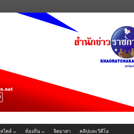
์สไตล์
ท้องถิ่น
จิตอาสา
คลิปและวิดีโอ