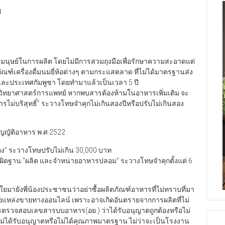
ป
นมนุษย์ในการผลิต โดยไม่มีการสวมถุงมือเพื่อรักษาความสะอาดแต่
ฑ์เครื่องดื่มนมยี่ห้อต่างๆ ตามกระแสตลาด ที่ไม่ได้มาตรฐานส่ง
รี และประเทศกัมพูชา โดยทำมาแล้วเป็นเวลา 5 ปี
 กรมวิทยาศาสตร์การแพทย์ หากพบสารต้องห้ามในอาหารเพิ่มเติม จะ
ไม่บริสุทธิ์” ระวางโทษจำคุกไม่เกินสองปีหรือปรับไม่เกินสอง
ญญัติอาหาร พ.ศ.2522
ง” ระวางโทษปรับไม่เกิน 30,000 บาท
ดฐาน “ผลิต และจำหน่ายอาหารปลอม” ระวางโทษจำคุกตั้งแต่ 6
ยมายังพี่น้องประชาชนว่าอย่าซื้อผลิตภัณฑ์อาหารที่ไม่ทราบที่มา
หรือแหล่งขายทางออนไลน์ เพราะอาจเกิดอันตรายจากการผลิตที่ไม่
รตรวจสอบเลขสารบบอาหาร(อย.) ว่าได้รับอนุญาตถูกต้องหรือไม่
่ไม่ได้รับอนุญาตหรือไม่ได้คุณภาพมาตรฐาน ไม่ว่าจะเป็นโรงงาน