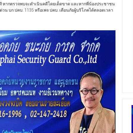
ันที หากตรวจพบจะดำเนินคดีโดยเด็ดขาด และหากพี่น้องประชาชน
ยด่วน บก.ปคบ. 1135 หรือเพจ ปคบ. เตือนภัยผู้บริโภคได้ตลอดเวลา