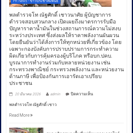
PR News - ข่าวประชาสัมพันธ์
พลตำรวจโท ณัฐศักดิ์ เชาวนาศัย ผู้บัญชาการ
ตำรวจสอบสวนกลาง เปิดเผยถึงมาตรการรับมือ
ปัญหาราคาน้ำมันในช่วงสถานการณ์ความไม่สงบ
ระหว่างประเทศ ซึ่งส่งผลให้ราคาพลังงานผันผวน
โดยยืนยันว่าได้สั่งการให้ทุกหน่วยที่เกี่ยวข้อง โดย
เฉพาะกองบังคับการปราบปรามการกระทำความ
ผิดเกี่ยวกับการคุ้มครองผู้บริโภค หรือบก.ปคบ.
บูรณาการทำงานร่วมกับหลายหน่วยงาน เช่น
กระทรวงพาณิชย์ กระทรวงพลังงาน และหน่วยงาน
ด้านภาษี เพื่อป้องกันการเอารัดเอาเปรียบ
ประชาชน
บน
ปิดความเห็น
20 มีนาคม 2026
admin
พล
พลตำรวจโท ณัฐศักดิ์ เชาว
ตำรวจ
โท
Read More
ณัฐ
ศักดิ์
เชา