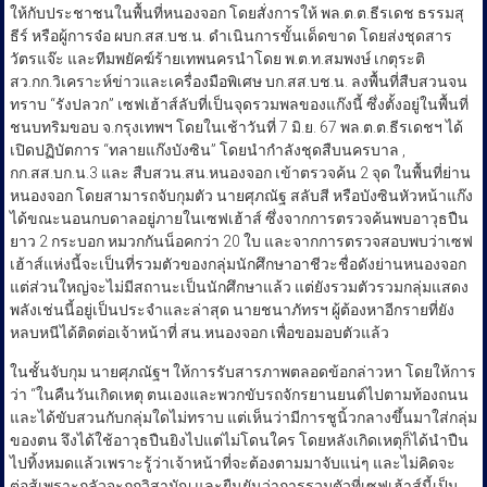
ให้กับประชาชนในพื้นที่หนองจอก โดยสั่งการให้ พล.ต.ต.ธีรเดช ธรรมสุ
ธีร์ หรือผู้การจ๋อ ผบก.สส.บช.น. ดำเนินการขั้นเด็ดขาด โดยส่งชุดสาร
วัตรแจ๊ะ และทีมพยัคฆ์ร้ายเทพนครนำโดย พ.ต.ท.สมพงษ์ เกตุระติ
สว.กก.วิเคราะห์ข่าวและเครื่องมือพิเศษ บก.สส.บช.น. ลงพื้นที่สืบสวนจน
ทราบ “รังปลวก” เซฟเฮ้าส์ลับที่เป็นจุดรวมพลของแก๊งนี้ ซึ่งตั้งอยู่ในพื้นที่
ชนบทริมขอบ จ.กรุงเทพฯ โดยในเช้าวันที่ 7 มิ.ย. 67 พล.ต.ต.ธีรเดชฯ ได้
เปิดปฏิบัตการ “ทลายแก๊งบังซิน” โดยนำกำลังชุดสืบนครบาล ,
กก.สส.บก.น.3 และ สืบสวน.สน.หนองจอก เข้าตรวจค้น 2 จุด ในพื้นที่ย่าน
หนองจอก โดยสามารถจับกุมตัว นายศุภณัฐ สลับสี หรือบังซินหัวหน้าแก๊ง
ได้ขณะนอนกบดาลอยู่ภายในเซฟเฮ้าส์ ซึ่งจากการตรวจค้นพบอาวุธปืน
ยาว 2 กระบอก หมวกกันน็อคกว่า 20 ใบ และจากการตรวจสอบพบว่าเซฟ
เฮ้าส์แห่งนี้จะเป็นที่รวมตัวของกลุ่มนักศึกษาอาชีวะชื่อดังย่านหนองจอก
แต่ส่วนใหญ่จะไม่มีสถานะเป็นนักศึกษาแล้ว แต่ยังรวมตัวรวมกลุ่มแสดง
พลังเช่นนี้อยู่เป็นประจำและล่าสุด นายชนาภัทรฯ ผู้ต้องหาอีกรายที่ยัง
หลบหนีได้ติดต่อเจ้าหน้าที่ สน.หนองจอก เพื่อขอมอบตัวแล้ว
ในชั้นจับกุม นายศุภณัฐฯ ให้การรับสารภาพตลอดข้อกล่าวหา โดยให้การ
ว่า “ในคืนวันเกิดเหตุ ตนเองและพวกขับรถจักรยานยนต์ไปตามท้องถนน
และได้ขับสวนกับกลุ่มใดไม่ทราบ แต่เห็นว่ามีการชูนิ้วกลางขึ้นมาใส่กลุ่ม
ของตน จึงได้ใช้อาวุธปืนยิงไปแต่ไม่โดนใคร โดยหลังเกิดเหตุก็ได้นำปืน
ไปทิ้งหมดแล้วเพราะรู้ว่าเจ้าหน้าที่จะต้องตามมาจับแน่ๆ และไม่คิดจะ
ต่อสู้เพราะกลัวจะถูกวิสามัญ และยืนยันว่าการรวมตัวที่เซฟเฮ้าส์นี้เป็น