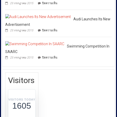
เฉพาะ
เอง
บน
23 กรกฎาคม 2015
ปิดความเห็น
กอง
และ
Cycling
สังคม
Competition
บังคับการ
In
ปราบ
Honolulu
Audi Launches Its New
ปราม
Advertisement
การก
บน
23 กรกฎาคม 2015
ปิดความเห็น
ระ
Audi
Launches
ทำความ
Its
ผิด
New
Swimming Competition In
เกี่ยว
Advertisement
SAARC
กับ
บน
23 กรกฎาคม 2015
ปิดความเห็น
การ
Swimming
Competition
คุ้มครอง
In
ผู้
SAARC
บริโภค
Visitors
หรือ
บก.ปคบ.
บูรณ
า
VISITORS TODAY
1605
การ
ทำงาน
ร่วม