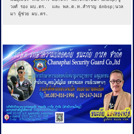
วงศ์ รอง ผบ.ตร.  และ พล.ต.ท.สำราญ &nbsp;นวล
มา ผู้ช่วย ผบ.ตร.