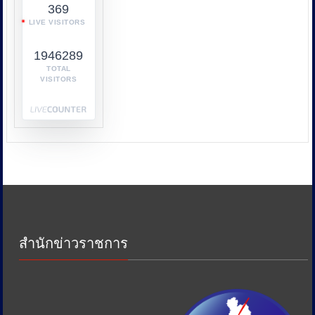
369
กับ
LIVE VISITORS
หลาย
หน่วย
1946289
งาน
เช่น
TOTAL
VISITORS
กระทรวง
พาณิชย์
กระทรวง
พลังงาน
และ
หน่วย
งาน
ด้าน
ภาษี
เพื่อ
ป้องกัน
สำนักข่าวราชการ
การ
เอา
รัด
เอา
เปรียบ