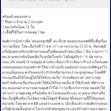
พร้อมด้วยของกลาง
1.ปืนยาว จำนวน 2 กระบอก
2.หมวกกันน็อค 18. ใบ
3.เสื้อที่ใช้ในการก่อเหตุ 1 ชุด
พฤติการณ์กล่าวคือ “หนองจอกซิตี้” ตะเข็บชายแดนกรุงเทพที่ขึ้นชื่อเรื่อง
“ความเถื่อน” โดย เมื่อวันที่ 31 พ.ค. 67 เวลาประมาณ 23.30 น. เกิดเหตุมี
แก๊งอันธพาลขับรถจักรยานยนต์ไม่ติดแผ่นป้ายทะเบียน 7 คัน รวมกว่า 11
คน สวมหมวกกันน๊อคเต็มใบปกปิดใบหน้า ไล่ยิงคู่อริกว่า 16 นัด กลาง
ถนน บริเวณหน้าร้านหมู่จุ่ม ตำแซ่บ เลียบวารี ถ.เลียบวารี แขวงโคกแฝด
เขตหนองจอก กรุงเทพฯ ทำให้ชาวบ้านบริเวณดังกล่าวและรถที่สัญจรไป
มาบนท้องถนน พากับหลบเข้ากำบังหนีตายเกรงว่าจะถูกลูกหลง โชคดีที่
กระสุนปืนมิได้โดนผู้ใดให้ได้รับบาดเจ็บ “กรรมติดจรวด” เพราะกลุ่ม
คนร้ายขับรถเกี่ยวกันเองทำให้ล้มได้รับบาดเจ็บ ทำให้เจ้าหน้าที่ตำรวจ
สน.หนองจอก สามารถควบคุมตัวไว้ได้ 4 ราย ซึ่งจากการขยายผลทำให้
ทราบว่า นายศุภณัฐ หรือบังซิน หัวโจกของแก๊ง และ นายชนาภัทร หรือ
คิม เป็นผู้ที่เหนี่ยวไกเปิดฉากยิงใส่คู่อริ ซึ่งต่อมาทั้งสองรายนี้ก็ได้ถูกออก
หมายจับ โดย พล.ต.ท.ธิติ แสงสว่าง ผบช.น. เล็งเห็นแล้วว่าพฤติกรรมของ
แก๊งผู้ก่อเหตุนั้นอุกอาจ ไม่เกรงกลัวต่อกฎหมาย และสร้างความหวาดผวา