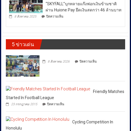
ระหว่าง
กำลัง
“SKYFALL”บุกทลายแก๊งฟอกเงินข้ามชาติ
ศาลา
DSI
ประเทศ
ธรรม
ผ่าน Huione Pay ยึดเงินสดกว่า 46 ล้านบาท
กรม
มหาวิทยาลัย
ซึ่ง
บน
ทรัพย์สิน
8 สิงหาคม 2025
ปิดความเห็น
เชียงใหม่
ตำรวจ
ส่ง
และ
โดย
สอบสวน
ทาง
ผล
กองทุน
กลาง
ปัญญา
ให้
ส่ง
(CIB)
เดิน
เสริม
เปิด
ราคา
รณรงค์
งาน
5 ข่าวเด่น
ปฏิบัติ
ต้าน
พลังงาน
วัฒนธรรม
การ
สินค้า
ผันผวน
กรม
“SKYFALL”บุก
ละเมิด
ส่ง
โดย
ทลาย
ทรัพย์สิน
บน
เสริม
8 สิงหาคม 2026
ปิดความเห็น
แก๊ง
ทาง
ยืนยัน
วัฒนธรรม
ฟอก
ปัญญา
ว่า
เงิน
ถนน
ได้
ข้าม
พัฒน์
ชาติ
พงษ์
สั่ง
ผ่าน
ย่าน
การ
Huione
สีลม
Friendly Matches
ให้
Pay
ย้ำ
Started In Football League
ยึด
ทุก
หยุด
บน
เงินสด
23 กรกฎาคม 2015
ปิดความเห็น
ใช้
หน่วย
Friendly
กว่า
ของ
Matches
ที่
46
ปลอม
Started
ล้าน
เกี่ยวข้อง
เพื่อ
In
Cycling Competition In
บาท
ปกป้อง
โดย
Football
Honolulu
ตัว
League