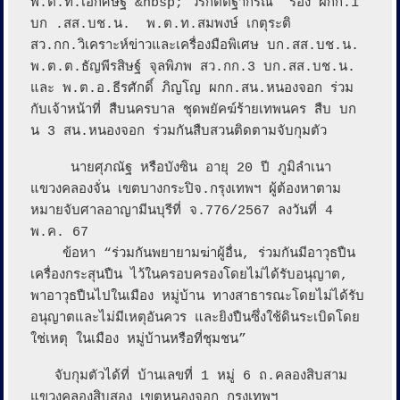
พ.ต.ท.เอกศิษฐ์ &nbsp; วรกิตติ์ฐากรณ์  รอง ผกก.1 
บก .สส.บช.น.  พ.ต.ท.สมพงษ์ เกตุระติ 
สว.กก.วิเคราะห์ข่าวและเครื่องมือพิเศษ บก.สส.บช.น.  
พ.ต.ต.ธัญพีรสิษฐ์ จุลพิภพ สว.กก.3 บก.สส.บช.น.  
และ พ.ต.อ.ธีรศักดิ์ ภิญโญ ผกก.สน.หนองจอก ร่วม
กับเจ้าหน้าที่ สืบนครบาล ชุดพยัคฆ์ร้ายเทพนคร สืบ บก 
น 3 สน.หนองจอก ร่วมกันสืบสวนติดตามจับกุมตัว

     นายศุภณัฐ หรือบังซิน อายุ 20 ปี ภูมิลำเนา 
แขวงคลองจั่น เขตบางกระปิจ.กรุงเทพฯ ผู้ต้องหาตาม
หมายจับศาลอาญามีนบุรีที่ จ.776/2567 ลงวันที่ 4 
พ.ค. 67 

    ข้อหา “ร่วมกันพยายามฆ่าผู้อื่น, ร่วมกันมีอาวุธปืน 
เครื่องกระสุนปืน ไว้ในครอบครองโดยไม่ได้รับอนุญาต, 
พาอาวุธปืนไปในเมือง หมู่บ้าน ทางสาธารณะโดยไม่ได้รับ
อนุญาตและไม่มีเหตุอันควร และยิงปืนซึ่งใช้ดินระเบิดโดย
ใช่เหตุ ในเมือง หมู่บ้านหรือที่ชุมชน”

   จับกุมตัวได้ที่ บ้านเลขที่ 1 หมู่ 6 ถ.คลองสิบสาม 
แขวงคลองสิบสอง เขตหนองจอก กรุงเทพฯ