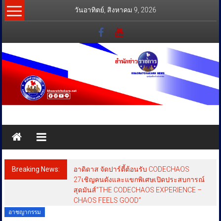
Skip
วันอาทิตย์, สิงหาคม 9, 2026
to
content
สำนัก
ข่าว
ราชการ
Breaking News:
อาดิดาส จัดปาร์ตี้ต้อนรับ CODECHAOS
ทุกข์
27เชิญคนดังและแขกพิเศษเปิดประสบการณ์
สุดมันส์“THE CODECHAOS EXPERIENCE –
สุข
CHAOS FEELS GOOD”
เคียง
อาชญากรรม
ข้าง