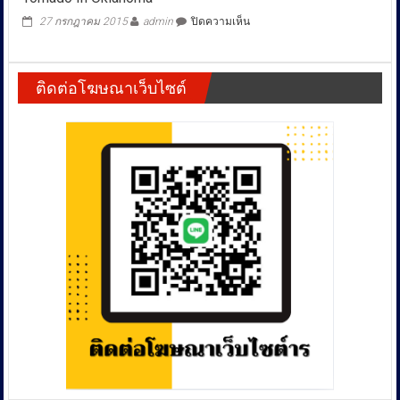
พลาด
นุช
จน
บน
27 กรกฎาคม 2015
admin
ปิดความเห็น
บางเตย”
พิการ
Tornado
ผิด
เดิน
In
พ.ร.บ.คอมฯ
ไม่
Oklahoma
-โฆษณา
ติดต่อโฆษณาเว็บไซต์
ได้
เกิน
ร้อง
จริง
ปคบ.ช่วย
ด้าน
เจ้า
ตัว
โต้
ยัน
ไม่
ได้
ทำ
อะไร
ผิด
วอน
ขอ
โอกาส
สังคม