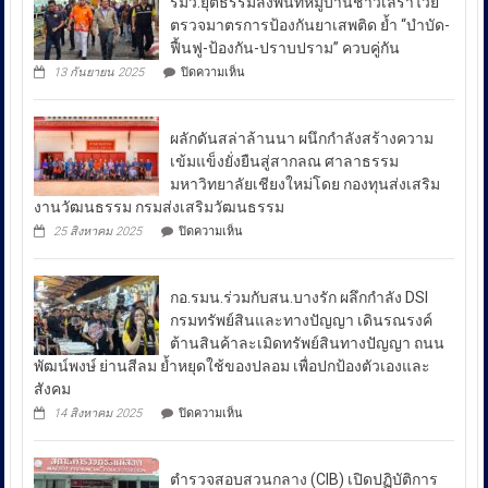
รมว.ยุติธรรมลงพื้นที่หมู่บ้านชาวเลราไวย์
วนา
ตรวจมาตรการป้องกันยาเสพติด ย้ำ “บำบัด-
ศัย
ฟื้นฟู-ป้องกัน-ปราบปราม” ควบคู่กัน
ผู้
บน
13 กันยายน 2025
ปิดความเห็น
บัญชาการ
รมว.ยุติธรรม
ลงพื้น
ตำรวจ
ที่
สอบสวน
ผลักดันสล่าล้านนา ผนึกกำลังสร้างความ
หมู่บ้าน
กลาง
ชาวเล
เข้มแข็งยั่งยืนสู่สากลณ ศาลาธรรม
รา
เปิด
มหาวิทยาลัยเชียงใหม่โดย กองทุนส่งเสริม
ไวย์
เผย
งานวัฒนธรรม กรมส่งเสริมวัฒนธรรม
ตรวจ
ถึง
มาตรการ
บน
25 สิงหาคม 2025
ปิดความเห็น
ป้องกัน
มาตรการ
ผลัก
ยา
ดัน
รับมือ
เสพ
สล่า
ปัญหา
ติด
กอ.รมน.ร่วมกับสน.บางรัก ผลึกกำลัง DSI
ล้าน
ย้ำ
ราคา
นา
กรมทรัพย์สินและทางปัญญา เดินรณรงค์
“บำบัด-
ผนึก
น้ำมัน
ต้านสินค้าละเมิดทรัพย์สินทางปัญญา ถนน
ฟื้นฟู-
กำลัง
ใน
ป้องกัน-
พัฒน์พงษ์ ย่านสีลม ย้ำหยุดใช้ของปลอม เพื่อปกป้องตัวเองและ
สร้าง
ช่วง
ปราบ
ความ
สังคม
ปราม”
เข้ม
สถานการณ์
บน
14 สิงหาคม 2025
ปิดความเห็น
ควบคู่
แข็ง
กอ.รมน.ร่วม
ความ
กัน
ยั่งยืน
กับ
ไม่
สู่
สน.บางรัก
สา
สงบ
ตำรวจสอบสวนกลาง (CIB) เปิดปฏิบัติการ
ผลึก
กลณ