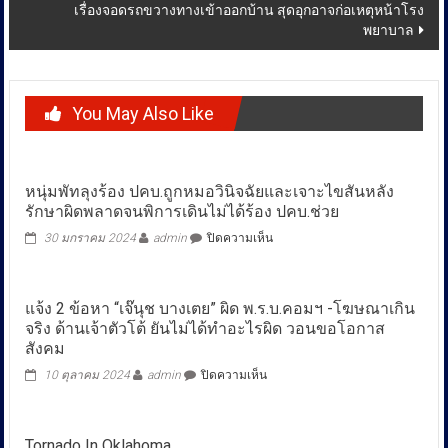
เรื่องจอดรถขวางทางเข้าออกบ้าน สุดอุกอาจก่อเหตุหน้าโรง
พยาบาล
You May Also Like
หนุ่มพัทลุงร้อง ปคบ.ถูกหมอวินิจฉัยและเจาะไขสันหลัง
รักษาผิดพลาดจนพิการเดินไม่ได้ร้อง ปคบ.ช่วย
บน
30 มกราคม 2024
admin
ปิดความเห็น
หนุ่ม
พัทลุง
ร้อง
แจ้ง 2 ข้อหา “เจ๊นุช บางเตย” ผิด พ.ร.บ.คอมฯ -โฆษณาเกิน
ปคบ.ถูก
จริง ด้านเจ้าตัวโต้ ยันไม่ได้ทำอะไรผิด วอนขอโอกาส
หมอ
วินิจฉัย
สังคม
และ
บน
10 ตุลาคม 2024
admin
ปิดความเห็น
เจาะ
แจ้ง
ไขสันหลัง
2
รักษา
ข้อหา
ผิด
Tornado In Oklahoma
“เจ๊