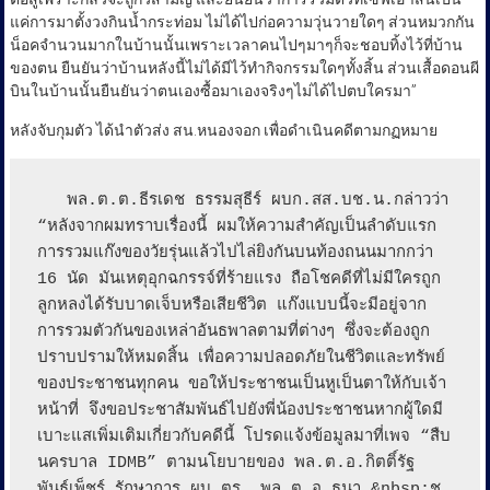
แค่การมาตั้งวงกินน้ำกระท่อม ไม่ได้ไปก่อความวุ่นวายใดๆ ส่วนหมวกกัน
น็อคจำนวนมากในบ้านนั้นเพราะเวลาคนไปๆมาๆก็จะชอบทิ้งไว้ที่บ้าน
ของตน ยืนยันว่าบ้านหลังนี้ไม่ได้มีไว้ทำกิจกรรมใดๆทั้งสิ้น ส่วนเสื้อดอนผี
บินในบ้านนั้นยืนยันว่าตนเองซื้อมาเองจริงๆไม่ได้ไปตบใครมา”
หลังจับกุมตัว ได้นำตัวส่ง สน.หนองจอก เพื่อดำเนินคดีตามกฏหมาย
   พล.ต.ต.ธีรเดช ธรรมสุธีร์ ผบก.สส.บช.น.กล่าวว่า 
“หลังจากผมทราบเรื่องนี้ ผมให้ความสำคัญเป็นลำดับแรก 
การรวมแก๊งของวัยรุ่นแล้วไปไล่ยิงกันบนท้องถนนมากกว่า 
16 นัด มันเหตุอุกฉกรรจ์ที่ร้ายแรง ถือโชคดีที่ไม่มีใครถูก
ลูกหลงได้รับบาดเจ็บหรือเสียชีวิต แก๊งแบบนี้จะมีอยู่จาก
การรวมตัวกันของเหล่าอันธพาลตามที่ต่างๆ ซึ่งจะต้องถูก
ปราบปรามให้หมดสิ้น เพื่อความปลอดภัยในชีวิตและทรัพย์
ของประชาชนทุกคน ขอให้ประชาชนเป็นหูเป็นตาให้กับเจ้า
หน้าที่ จึงขอประชาสัมพันธ์ไปยังพี่น้องประชาชนหากผู้ใดมี
เบาะแสเพิ่มเติมเกี่ยวกับคดีนี้ โปรดแจ้งข้อมูลมาที่เพจ “สืบ
นครบาล IDMB” ตามนโยบายของ พล.ต.อ.กิตติ์รัฐ 
พันธุ์เพ็ชร์ รักษาการ ผบ.ตร. พล.ต.อ.ธนา &nbsp;ชู