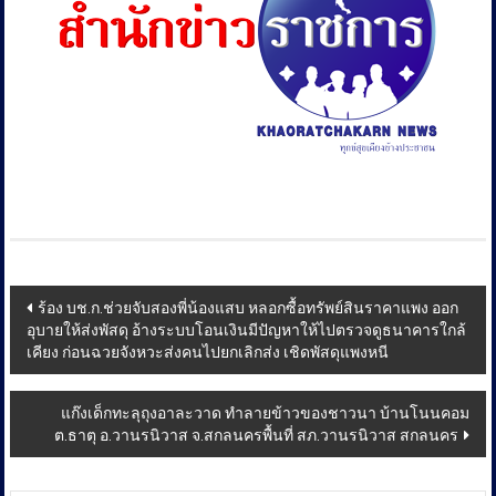
Post
ร้อง บช.ก.ช่วยจับสองพี่น้องแสบ หลอกซื้อทรัพย์สินราคาแพง ออก
อุบายให้ส่งพัสดุ อ้างระบบโอนเงินมีปัญหาให้ไปตรวจดูธนาคารใกล้
navigation
เคียง ก่อนฉวยจังหวะส่งคนไปยกเลิกส่ง เชิดพัสดุแพงหนี
แก๊งเด็กทะลุถุงอาละวาด ทำลายข้าวของชาวนา บ้านโนนคอม
ต.ธาตุ อ.วานรนิวาส จ.สกลนครพื้นที่ สภ.วานรนิวาส สกลนคร