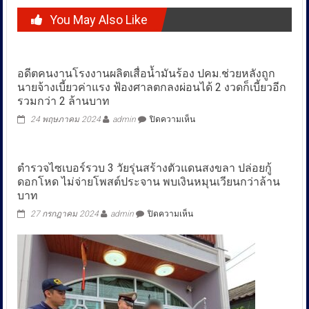
You May Also Like
อดีตคนงานโรงงานผลิตเสื่อน้ำมันร้อง ปคม.ช่วยหลังถูก
นายจ้างเบี้ยวค่าแรง ฟ้องศาลตกลงผ่อนได้ 2 งวดก็เบี้ยวอีก
รวมกว่า 2 ล้านบาท
บน
24 พฤษภาคม 2024
admin
ปิดความเห็น
อดีต
คน
งาน
ตำรวจไซเบอร์รวบ 3 วัยรุ่นสร้างตัวแดนสงขลา ปล่อยกู้
โรงงาน
ดอกโหด ไม่จ่ายโพสต์ประจาน พบเงินหมุนเวียนกว่าล้าน
ผลิต
เสื่อ
บาท
น้ำมัน
บน
27 กรกฎาคม 2024
admin
ปิดความเห็น
ร้อง
ตำรวจ
ปคม.ช่วย
ไซเบอร์
หลัง
รวบ
ถูก
3
นายจ้าง
วัย
เบี้ยว
รุ่น
ค่าแรง
สร้าง
ฟ้อง