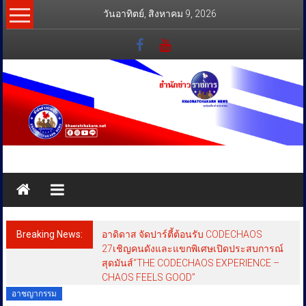
Skip
วันอาทิตย์, สิงหาคม 9, 2026
to
content
สำนัก
ข่าว
ราชการ
Breaking News:
อาดิดาส จัดปาร์ตี้ต้อนรับ CODECHAOS
ทุกข์
27เชิญคนดังและแขกพิเศษเปิดประสบการณ์
สุดมันส์“THE CODECHAOS EXPERIENCE –
สุข
CHAOS FEELS GOOD”
เคียง
อาชญากรรม
ข้าง