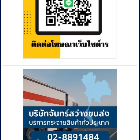
ใหญ่
888”