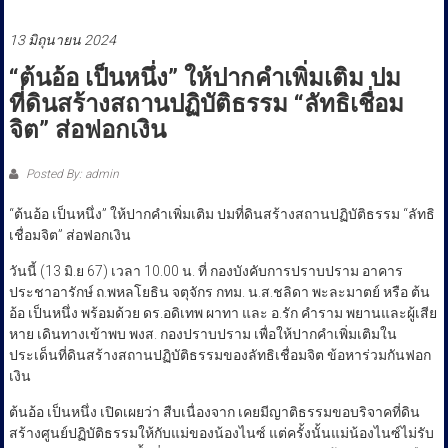
ประชาชน
13 มิถุนายน 2024
“ต้นอ้อ เป็นหนึ่ง” ให้ปากคำเพิ่มเติม ปม
ที่ดินสร้างสถานปฏิบัติธรรม “ลัทธิเชื่อม
จิต” ส่อฟอกเงิน
Posted By: admin
“ต้นอ้อ เป็นหนึ่ง” ให้ปากคำเพิ่มเติม ปมที่ดินสร้างสถานปฏิบัติธรรม “ลัทธิ
เชื่อมจิต” ส่อฟอกเงิน
วันนี้ (13 มิ.ย 67) เวลา 10.00 น. ที่ กองบังคับการปราบปราม อาคาร
ประชาอารักษ์ ถ.พหลโยธิน จตุจักร กทม. น.ส.ชลิดา พะละมาตย์ หรือ ต้น
อ้อ เป็นหนึ่ง พร้อมด้วย ดร.อดิเทพ ผาทา และ อ.รัก คำราม พยานและผู้เสีย
หาย เดินทางเข้าพบ พงส. กองปราบปราม เพื่อให้ปากคำเพิ่มเติมใน
ประเด็นที่ดินสร้างสถานปฏิบัติธรรมของลัทธิเชื่อมจิต ข้อหาร่วมกันฟอก
เงิน
ต้นอ้อ เป็นหนึ่ง เปิดเผยว่า สืบเนื่องจาก เคยมีญาติธรรมขอบริจาคที่ดิน
สร้างศูนย์ปฏิบัติธรรมให้กับแม่ของน้องไนซ์ แต่ครั้งนั้นแม่น้องไนซ์ไม่รับ