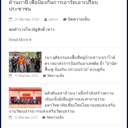
ด้านภาษี เพื่อป้องกันการเอารัดเอาเปรียบ
ประชาชน
บน
ปิดความเห็น
20 มีนาคม 2026
admin
พล
พลตำรวจโท ณัฐศักดิ์ เชาว
ตำรวจ
โท
Read More
ณัฐ
ศักดิ์
เชา
รมว.ยุติธรรมลงพื้นที่หมู่บ้านชาวเลราไวย์
วนา
ตรวจมาตรการป้องกันยาเสพติด ย้ำ “บำบัด-
ศัย
ฟื้นฟู-ป้องกัน-ปราบปราม” ควบคู่กัน
ผู้
บน
13 กันยายน 2025
ปิดความเห็น
บัญชาการ
รมว.ยุติธรรม
ลงพื้น
ตำรวจ
ที่
สอบสวน
ผลักดันสล่าล้านนา ผนึกกำลังสร้างความ
หมู่บ้าน
กลาง
ชาวเล
เข้มแข็งยั่งยืนสู่สากลณ ศาลาธรรม
รา
เปิด
มหาวิทยาลัยเชียงใหม่โดย กองทุนส่งเสริม
ไวย์
เผย
งานวัฒนธรรม กรมส่งเสริมวัฒนธรรม
ตรวจ
ถึง
มาตรการ
บน
25 สิงหาคม 2025
ปิดความเห็น
ป้องกัน
มาตรการ
ผลัก
ยา
ดัน
รับมือ