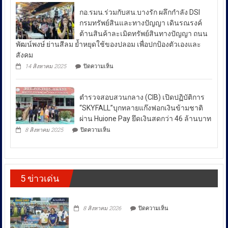
เสพ
สล่า
ปัญหา
ติด
กอ.รมน.ร่วมกับสน.บางรัก ผลึกกำลัง DSI
ล้าน
ย้ำ
ราคา
นา
กรมทรัพย์สินและทางปัญญา เดินรณรงค์
“บำบัด-
ผนึก
น้ำมัน
ต้านสินค้าละเมิดทรัพย์สินทางปัญญา ถนน
ฟื้นฟู-
กำลัง
ใน
ป้องกัน-
พัฒน์พงษ์ ย่านสีลม ย้ำหยุดใช้ของปลอม เพื่อปกป้องตัวเองและ
สร้าง
ช่วง
ปราบ
ความ
สังคม
ปราม”
เข้ม
สถานการณ์
บน
14 สิงหาคม 2025
ปิดความเห็น
ควบคู่
แข็ง
กอ.รมน.ร่วม
ความ
กัน
ยั่งยืน
กับ
ไม่
สู่
สน.บางรัก
สา
สงบ
ตำรวจสอบสวนกลาง (CIB) เปิดปฏิบัติการ
ผลึก
กลณ
ระหว่าง
กำลัง
“SKYFALL”บุกทลายแก๊งฟอกเงินข้ามชาติ
ศาลา
DSI
ประเทศ
ธรรม
ผ่าน Huione Pay ยึดเงินสดกว่า 46 ล้านบาท
กรม
มหาวิทยาลัย
ซึ่ง
บน
ทรัพย์สิน
8 สิงหาคม 2025
ปิดความเห็น
เชียงใหม่
ตำรวจ
ส่ง
และ
โดย
สอบสวน
ทาง
ผล
กองทุน
กลาง
ปัญญา
ให้
ส่ง
(CIB)
เดิน
เสริม
เปิด
ราคา
รณรงค์
งาน
5 ข่าวเด่น
ปฏิบัติ
ต้าน
พลังงาน
วัฒนธรรม
การ
สินค้า
ผันผวน
กรม
“SKYFALL”บุก
ละเมิด
ส่ง
โดย
ทลาย
ทรัพย์สิน
บน
เสริม
8 สิงหาคม 2026
ปิดความเห็น
แก๊ง
ทาง
ยืนยัน
วัฒนธรรม
ฟอก
ปัญญา
ว่า
เงิน
ถนน