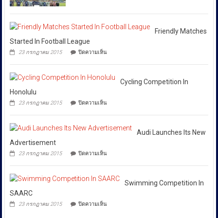
ได้
ข้าม
พัฒน์
ชาติ
พงษ์
สั่ง
ผ่าน
ย่าน
การ
Huione
สีลม
Friendly Matches
ให้
Pay
ย้ำ
Started In Football League
ยึด
ทุก
หยุด
บน
เงินสด
23 กรกฎาคม 2015
ปิดความเห็น
ใช้
หน่วย
Friendly
กว่า
ของ
Matches
ที่
46
ปลอม
Started
ล้าน
เกี่ยวข้อง
เพื่อ
In
Cycling Competition In
บาท
ปกป้อง
โดย
Football
Honolulu
ตัว
เฉพาะ
League
เอง
บน
23 กรกฎาคม 2015
ปิดความเห็น
กอง
และ
Cycling
สังคม
Competition
บังคับการ
In
ปราบ
Honolulu
Audi Launches Its New
ปราม
Advertisement
การก
บน
23 กรกฎาคม 2015
ปิดความเห็น
ระ
Audi
Launches
ทำความ
Its
ผิด
New
Swimming Competition In
เกี่ยว
Advertisement
SAARC
กับ
บน
23 กรกฎาคม 2015
ปิดความเห็น
การ
Swimming
Competition