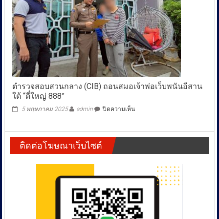
ตัว
ศาล
แดน
ตกลง
สงขลา
ผ่อน
ปล่อย
ได้
กู้
2
ดอก
งวด
โหด
ก็
ไม่
เบี้ยว
จ่าย
อีก
โพสต์
ตำรวจสอบสวนกลาง (CIB) ถอนสมอเจ้าพ่อเว็บพนันอีสาน
รวม
ประจาน
กว่า
ใต้ “ตี๋ใหญ่ 888”
พบ
2
เงิน
บน
5 พฤษภาคม 2025
admin
ปิดความเห็น
ล้าน
หมุนเวียน
ตำรวจ
บาท
กว่า
สอบสวน
ล้าน
กลาง
บาท
ติดต่อโฆษณาเว็บไซต์
(CIB)
ถอนสมอ
เจ้า
พ่อ
เว็บ
พนัน
อีสาน
ใต้
“ตี๋