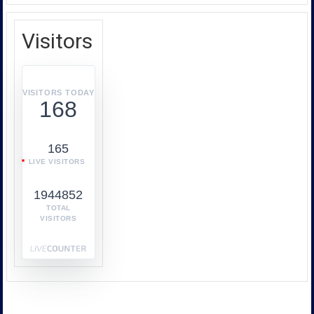
คุ้มครอง
In
ผู้
SAARC
บริโภค
Visitors
หรือ
บก.ปคบ.
บูรณ
า
VISITORS TODAY
168
การ
ทำงาน
ร่วม
165
กับ
LIVE VISITORS
หลาย
หน่วย
1944852
งาน
เช่น
TOTAL
VISITORS
กระทรวง
พาณิชย์
กระทรวง
พลังงาน
และ
หน่วย
งาน