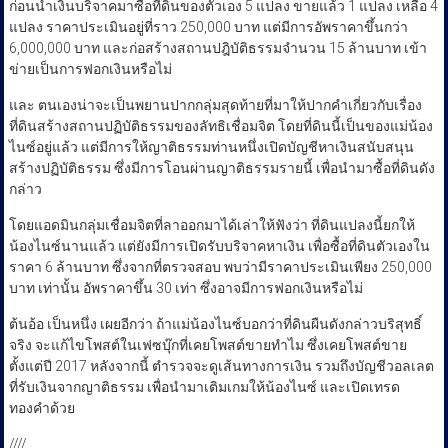
ก่อนนำเงินบริจาคมาซื้อที่ดินของตัวเอง 5 แปลง ขายแล้ว 1 แปลง เหลือ 4
แปลง ราคาประเมินอยู่ที่ราว 250,000 บาท แต่มีการอัพราคาขึ้นกว่า
6,000,000 บาท และก่อสร้างสถานปฎิบัติธรรมจำนวน 15 ล้านบาท เข้า
ข่ายเป็นการฟอกเงินหรือไม่
และ ตนเองน่าจะเป็นพยานปากกลุ่มสุดท้ายที่มาให้ปากคำเกี่ยวกับเรื่อง
ที่ดินสร้างสถานปฏิบัติธรรมของลัทธิเชื่อมจิต โดยที่ดินนี้เป็นของแม่น้อง
ไนซ์อยู่แล้ว แต่มีการให้ญาติธรรมท่านหนึ่งเปิดบัญชีหาเงินสนับสนุน
สร้างปฏิบัติธรรม ซึ่งมีการโอนผ่านญาติธรรมรายนี้ เพื่อนำมาซื้อที่ดินดัง
กล่าว
โดยแอดมินกลุ่มเชื่อมจิตที่ลาออกมาได้เล่าให้ฟังว่า ที่ดินแปลงนี้ยกให้
น้องไนซ์นานแล้ว แต่ยังมีการเปิดรับบริจาคหาเงิน เพื่อซื้อที่ดินตัวเองใน
ราคา 6 ล้านบาท ซึ่งจากที่ตรวจสอบ พบว่ามีราคาประเมินเพียง 250,000
บาท เท่านั้น อัพราคาขึ้น 30 เท่า ซึ่งอาจมีการฟอกเงินหรือไม่
ต้นอ้อ เป็นหนึ่ง เผยอีกว่า ถ้าแม่น้องไนซ์บอกว่าที่ดินผืนดังกล่าวบริสุทธิ์
จริง จะแก้ไขโพสต์ในเฟซบุ๊กที่เคยโพสต์ขายทำไม ซึ่งเคยโพสต์ขาย
ตั้งแต่ปี 2017 หลังจากนี้ ตำรวจจะดูเส้นทางการเงิน รวมถึงบัญชีวอลเลต
ที่รับเงินจากญาติธรรม เพื่อนำมาเติมเกมให้น้องไนซ์ และเปิดเทรด
ทองคำด้วย
////