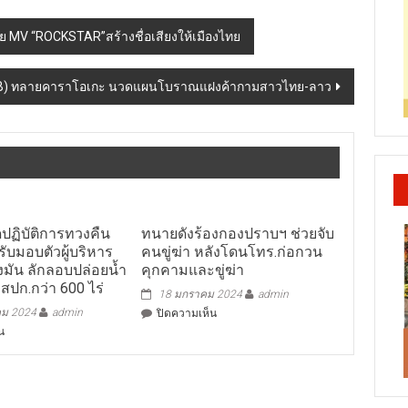
ย MV “ROCKSTAR”สร้างชื่อเสียงให้เมืองไทย
B) ทลายคาราโอเกะ นวดแผนโบราณแฝงค้ากามสาวไทย-ลาว
ิดปฏิบัติการทวงคืน
ทนายดังร้องกองปราบฯ ช่วยจับ
รับมอบตัวผู้บริหาร
คนขู่ฆ่า หลังโดนโทร.ก่อกวน
มัน ลักลอบปล่อยน้ำ
คุกคามและขู่ฆ่า
่ สปก.กว่า 600 ไร่
18 มกราคม 2024
admin
คม 2024
admin
บน
ปิดความเห็น
ทนาย
บน
น
ดัง
รอง
ร้อง
เต่า
กอง
เปิด
ปราบฯ
ปฏิบัติ