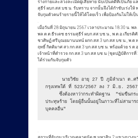
ร่างกายและล่วงละเมิดผู้เสียหาย นับเป็นคดีที่เป็นภัย 
สุธีร์ ผบก.สส.บช.น. รับทราบ จากนั้นจึงได้กำชับเร่งให
จับกุมตัวคนร้ายรายนี้ให้ได้โดยเร็ว เพื่อป้องกันไม่ให้
.
เมื่อวันที่ 28 มิถุนายน 2567 เวลาประมาณ 18.30 น. พล.ต
พล.ต.ต.ธีรเดช ธรรมสุธีร์ ผบก.สส.บช.น., พ.ต.อ.เกียรติ
ชวศิษฏ์ ศรีบุณยมานนทน์ ผกก.สส.3 บก.สส.บช.น., พ.ต.ท.ว
ฤทธิ์ กิตติมาศ สว.กก.สส.3 บก.สส.บช.น. พร้อมด้วย ร.ต
เจ้าหน้าที่ตำรวจ กก.สส.3 บก.สส.บช.น (ชุดปฏิบัติการที่ 
ได้ร่วมกันจับกุมตัว
      นายวิชัย อายุ 27 ปี ภูมิลำเนา ต.ศรีสุข อ.กันทรวิชัย จ.มหาสารคามาตามหมายจับศอาญา
กรุงเทพใต้ ที่ 523/2567 ลง 7 มิ.ย. 256
     ซึ่งต้องหาว่ากระทำผิดฐาน  "ข่มขืนกระทำชำเราผู้อื่นโดยขู่เข็ญด้วยประการใดๆ โดยใช้กำลัง
ประทุษร้าย โดยผู้อื่นนั้นอยู่ในภาวะที่ไม่สามารถ
บุคคลอื่น" 
.
สถานที่จับกุม บริเวณตลาดนัด ซ.มหาสิน 2 แขวงบางน