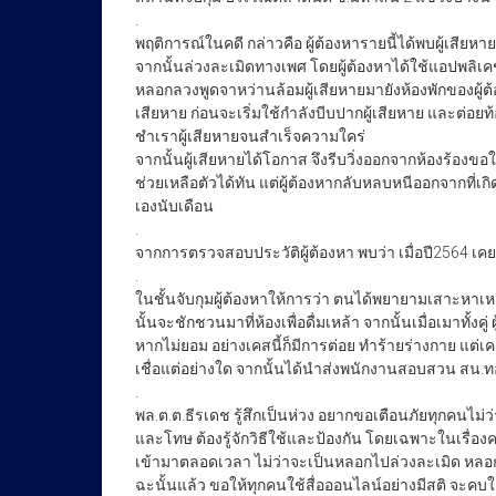
.
พฤติการณ์ในคดี กล่าวคือ ผู้ต้องหารายนี้ได้พบผู้เสีย
จากนั้นล่วงละเมิดทางเพศ โดยผู้ต้องหาได้ใช้แอปพลิเคชั
หลอกลวงพูดจาหว่านล้อมผู้เสียหายมายังห้องพักของผู้ต้อ
เสียหาย ก่อนจะเริ่มใช้กำลังบีบปากผู้เสียหาย และต่อยท
ชำเราผู้เสียหายจนสำเร็จความใคร่
จากนั้นผู้เสียหายได้โอกาส จึงรีบวิ่งออกจากห้องร้องขอใ
ช่วยเหลือตัวได้ทัน แต่ผู้ต้องหากลับหลบหนีออกจากที่เกิ
เองนับเดือน
.
จากการตรวจสอบประวัติผู้ต้องหา พบว่า เมื่อปี2564 
.
ในชั้นจับกุมผู้ต้องหาให้การว่า ตนได้พยายามเสาะหา
นั้นจะชักชวนมาที่ห้องเพื่อดื่มเหล้า จากนั้นเมื่อเมาทั้ง
หากไม่ยอม อย่างเคสนี้ก็มีการต่อย ทำร้ายร่างกาย แต่เคสนี
เชื่อแต่อย่างใด จากนั้นได้นำส่งพนักงานสอบสวน สน.
.
พล.ต.ต.ธีรเดช รู้สึกเป็นห่วง อยากขอเตือนภัยทุกคนไม่
และโทษ ต้องรู้จักวิธีใช้และป้องกัน โดยเฉพาะในเรื่อง
เข้ามาตลอดเวลา ไม่ว่าจะเป็นหลอกไปล่วงละเมิด หลอกไ
ฉะนั้นแล้ว ขอให้ทุกคนใช้สื่อออนไลน์อย่างมีสติ จะคบใ