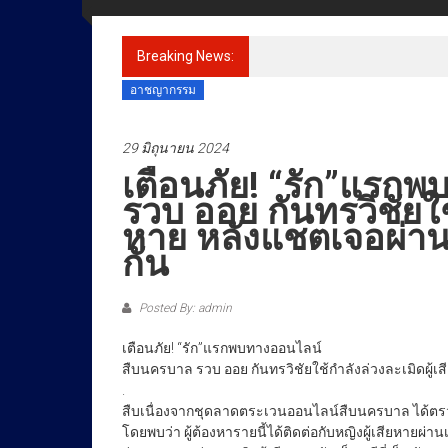
ข่าว
ราชการ
Breaking News:
ทุกข์
อาชญากรรม
สุข
เคียง
29 มิถุนายน 2024
ข้าง
ประชาชน
เตือนภัย! “รัก”แรก
รวบ ออย กันทรวิชัยใช้
หาย หลังแชตเจอผ่าน
กัน
Posted By: admin
เตือนภัย! “รัก”แรกพบทางออนไลน์
สืบนครบาล รวบ ออย กันทรวิชัยใช้กำลังล่วงละเมิดผู้
.
สืบเนื่องจากชุดลาดตระเวนออนไลน์สืบนครบาล ได้ตร
โดยพบว่า ผู้ต้องหารายนี้ได้ติดต่อกับหญิงผู้เสียหายผ่าน