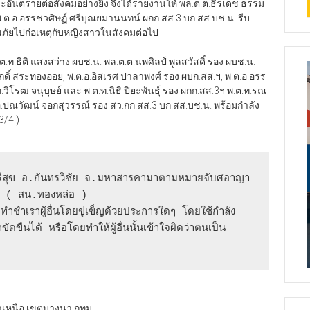
และอันตรายต่อสังคมอย่างยิ่ง จึงได้รายงานให้ พล.ต.ต.ธีรเดช ธรรม
้ พ.ต.อ.อรรชวศิษฏ์ ศรีบุณยมานนทน์ ผกก.สส.3 บก.สส.บช.น. รีบ
เป็นภัยไปก่อเหตุกับหญิงสาวในสังคมต่อไป
.ท.ธิติ แสงสว่าง ผบช.น. พล.ต.ต.นพศิลป์ พูลสวัสดิ์ รอง ผบช.น.
ศักดิ์ สระทองออย, พ.ต.อ.อิสเรศ ปาลาพงศ์ รอง ผบก.สส.ฯ, พ.ต.อ.อรร
ิโรฒ จนุบุษย์ และ พ.ต.ท.นิธิ ปิยะพันธุ์ รอง ผกก.สส.3ฯ พ.ต.ท.รณ
.อ.ปณวัฒน์ จอกสุวรรณ์ รอง สว.กก.สส.3 บก.สส.บช.น. พร้อมกำลัง
3/4 )
7 ( สน.ทองหล่อ )  

ขัดขืนได้ หรือโดยทำให้ผู้อื่นนั้นเข้าใจผิดว่าตนเป็น
าเหนือ เขตบางนา กทม.