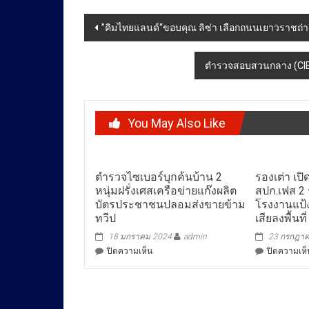
Post
”คิมไทยแลนด์“ขอบคุณ ลิซ่า เลือกถนนเยาวราชถ่า
navigation
ตำรวจสอบสวนกลาง (CI
You May Also Like
ตำรวจไซเบอร์บุกค้นบ้าน 2
รองเต่า เป
หนุ่มฝรั่งเศสเครือข่ายแก๊งผลิต
สปก.เฟส 2 
บัตรประชาชนปลอมส่งขายข้าม
โรงงานแป้ง
ทวีป
เสียลงพื้นที
18 มกราคม 2024
admin
23 กรกฎา
บน
ปิดความเห็น
ปิดความเห็
ตำรวจ
ไซเบอร์
บุก
ค้น