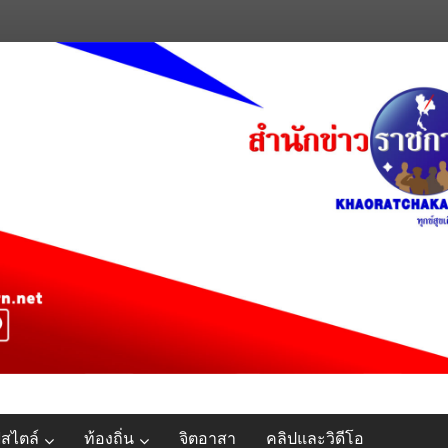
์สไตล์
ท้องถิ่น
จิตอาสา
คลิปและวิดีโอ