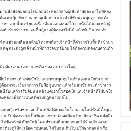
หายผ่านสื่อสังคมออนไลน์ ก่อนจะหลอกลวงผู้เสียหายและพาไปที่ห้อง
่นเฟซบุ๊ก ทักเข้ามาหาผู้เสียหาย แล้วทำทีชักชวนพูดคุย กระทั่ง
งหา จากนั้นเตรียมเครื่องดื่มแอลกอฮอล์ไว้จากนั้นได้มอมเหล้าผู้
้องทำร้ายร่างกาย จนดิ้นสู้แรงผู้ต้องหาไม่ได้ แล้วข่มขืนกระทำ
ห้คนช่วยเหลือ สุดท้ายโทรศัพท์หาเจ้าหน้าที่ตำรวจในพื้นที่ เข้ามา
ดเหตุ กระทั่งถูกเจ้าหน้าที่ตำรวจชุดจับกุม ไล่ติดตามหลังกบดานตัว
เคยมีคดีครอบครองยาเสพติด ของ สภ.เขวาใหญ่
เหยื่อโดยการทักเฟซบุ๊กไป และชวนพูดคุยในทำนองคนรักกัน จาก
คู่ ผู้ต้องหาจะเริ่มจากการจับมือ จูบปาก แล้วเริ่มข่มขืนกระทำชำเรา
้รับแค่ว่า เริ่มจับนม แล้วแค่เอานิ้วสอดใส่ แต่เจ้าหน้าที่ไม่ปักใจ
ทองหล่อ เพื่อดำเนินคดีตามกฎหมายต่อไป
ว่าจะหญิงหรือชาย ตกเป็นเหยื่อได้หมด ในโลกออนไลน์นั้นมีทั้งคุณ
ความรัก ต้องระวังเป็นพิเศษ เพราะมักจะมีคนร้าย มิจฉาชีพ แฝงตัว
ปชิงทรัพย์ ลักทรัพย์ โดนถ่ายแบล็กเมล หลอกให้รักแล้วลงทุน
ครต้องดูให้ละเอียด รอบคอบ ไม่รีบจนเกินไป ปรึกษาพ่อแม่ หรือ