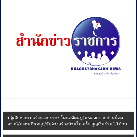
Post
ผู้เสียหายรุมแจ้งกองปราบฯ โดนอดีตครูจุ๋ม หลอกขายบ้านน็อค
ดาวน์/ลงทุนหินคลุก/รับจ้างสร้างบ้านไม่เสร็จ สูญเงินร่วม 20 ล้าน
navigation