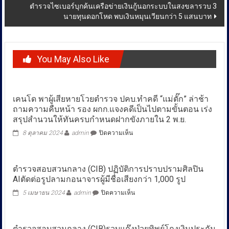
ตำรวจไซเบอร์บุกค้นเครือข่ายเงินกู้นอกระบบในสงขลารวบ 3
นายทุนดอกโหด พบเงินหมุนเวียนกว่า 5 แสนบาท
You May Also Like
เคนโด พาผู้เสียหายโวยตำรวจ ปคบ.ทำคดี “แม่ตั๊ก” ล่าช้า
ถามความคืบหน้า รอง ผกก.แจงคดีเป็นไปตามขั้นตอน เร่ง
สรุปสำนวนให้ทันครบกำหนดฝากขังภายใน 2 พ.ย.
บน
8 ตุลาคม 2024
admin
ปิดความเห็น
เคน
โด
พา
ตำรวจสอบสวนกลาง (CIB) ปฏิบัติการปราบปรามศิลปิน
ผู้
AIตัดต่อรูปลามกอนาจารผู้มีชื่อเสียงกว่า 1,000 รูป
เสีย
หาย
บน
5 เมษายน 2024
admin
ปิดความเห็น
โวย
ตำรวจ
ตำรวจ
สอบสวน
ปคบ.ทำ
กลาง
คดี
ตำรวจสอบสวนกลาง (CIB)รวบแก๊งป่วยทิพย์โกงเงินประกัน
(CIB)