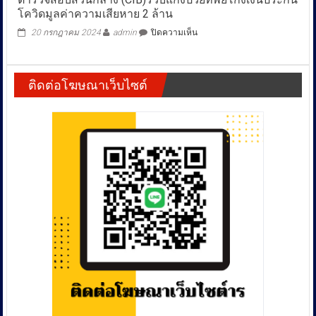
“แม่
โควิดมูลค่าความเสียหาย 2 ล้าน
ปฏิบัติ
ตั๊ก”
การ
ล่าช้า
บน
20 กรกฎาคม 2024
admin
ปิดความเห็น
ปราบ
ถาม
ตำรวจ
ปราม
ความ
สอบสวน
ศิลปิน
คืบ
กลาง
AIตัด
ติดต่อโฆษณาเว็บไซต์
หน้า
(CIB)รวบ
ต่อ
รอง
แก๊ง
รูป
ผกก.แจง
ป่วย
ลามก
คดี
ทิพย์
อนาจาร
เป็น
โกง
ผู้
ไป
เงิน
มีชื่อ
ตาม
ประกัน
เสียง
ขั้น
โค
กว่า
ตอน
วิด
1,000
เร่ง
มูลค่า
รูป
สรุป
ความ
สำนวน
เสีย
ให้
หาย
ทัน
2
ครบ
ล้าน
กำหนด
ฝาก
ขัง
ภายใน