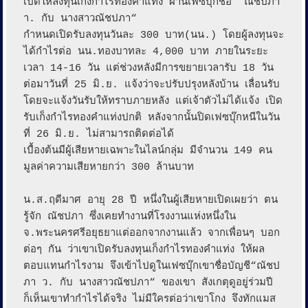
เปิดให้ลงทุนเก็งกำไรทองคำแท่ง ผ่านเฟซบุ๊กชื่อ “ณัชปภา 
า. กับ นางสาวณัชปภา“

กำหนดเปิดรับลงทุนวันละ 300 บาท(นน.) โดยผู้ลงทุนจะ
ได้กำไรต่อ นน.ทองบาทละ 4,000 บาท ภายในระยะ
เวลา 14-16 วัน แต่ช่วงหลังมีการขยายเวลารับ 18 วัน 

ต่อมาวันที่ 25 มิ.ย. แจ้งว่าจะปรับปรุงหลังบ้าน เลื่อนรับ
โดยจะแจ้งวันรับให้ทราบภายหลัง แต่เจ้าตัวไม่ได้แจ้ง เปิด
รับเก็งกำไรทองคำแท่งปกติ หลังจากนั้นปิดเฟซบุ๊กหนีในวัน
ที่ 26 มิ.ย. ไม่สามารถติดต่อได้ 

เบื้องต้นมีผู้เสียหายเฉพาะในไลน์กลุ่ม มีจำนวน 149 คน 
มูลค่าความเสียหายกว่า 300 ล้านบาท

น.ส.ฤดีมาศ อายุ 28 ปี หนึ่งในผู้เสียหายเปิดเผยว่า ตน
รู้จัก ณัชปภา ซึ่งเคยทำงานที่โรงงานแห่งหนึ่งใน 
จ.พระนครศรีอยุธยาแต่ออกจากงานแล้ว จากเพื่อนๆ บอก
ต่อๆ กัน ว่าเขาเปิดรับลงทุนเก็งกำไรทองคำแท่ง ให้ผล
ตอบแทนกำไรงาม จึงเข้าไปดูในเฟซบุ๊กเขาชื่อบัญชี“ณัชป
ภา ว. กับ นางสาวณัชปภา“ ของเขา สังเกตุดูอยู่ร่วมปี 
ก็เห็นเขาทำกำไรได้จริง ไม่มีใครต่อว่าเขาโกง จึงทักแมส