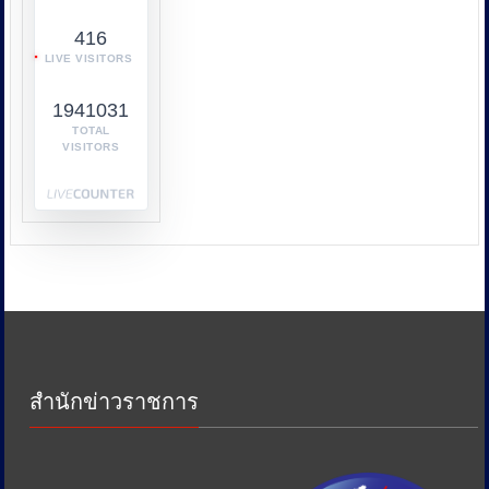
ร่วม
416
กับ
LIVE VISITORS
หลาย
หน่วย
1941031
งาน
เช่น
TOTAL
VISITORS
กระทรวง
พาณิชย์
กระทรวง
พลังงาน
และ
หน่วย
งาน
ด้าน
ภาษี
เพื่อ
ป้องกัน
สำนักข่าวราชการ
การ
เอา
รัด
เอา