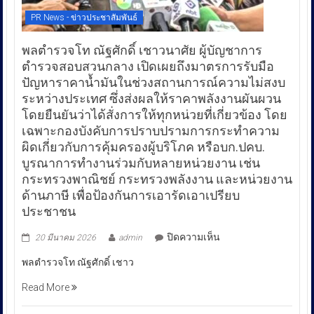
PR News - ข่าวประชาสัมพันธ์
พลตำรวจโท ณัฐศักดิ์ เชาวนาศัย ผู้บัญชาการ
ตำรวจสอบสวนกลาง เปิดเผยถึงมาตรการรับมือ
ปัญหาราคาน้ำมันในช่วงสถานการณ์ความไม่สงบ
ระหว่างประเทศ ซึ่งส่งผลให้ราคาพลังงานผันผวน
โดยยืนยันว่าได้สั่งการให้ทุกหน่วยที่เกี่ยวข้อง โดย
เฉพาะกองบังคับการปราบปรามการกระทำความ
ผิดเกี่ยวกับการคุ้มครองผู้บริโภค หรือบก.ปคบ.
บูรณาการทำงานร่วมกับหลายหน่วยงาน เช่น
กระทรวงพาณิชย์ กระทรวงพลังงาน และหน่วยงาน
ด้านภาษี เพื่อป้องกันการเอารัดเอาเปรียบ
ประชาชน
บน
ปิดความเห็น
20 มีนาคม 2026
admin
พล
พลตำรวจโท ณัฐศักดิ์ เชาว
ตำรวจ
โท
Read More
ณัฐ
ศักดิ์