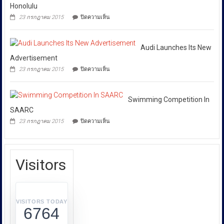
โดย
Football
Honolulu
ตัว
เฉพาะ
League
เอง
บน
23 กรกฎาคม 2015
ปิดความเห็น
กอง
และ
Cycling
สังคม
Competition
บังคับการ
In
ปราบ
Honolulu
Audi Launches Its New
ปราม
Advertisement
การก
บน
23 กรกฎาคม 2015
ปิดความเห็น
ระ
Audi
Launches
ทำความ
Its
ผิด
New
Swimming Competition In
เกี่ยว
Advertisement
SAARC
กับ
บน
23 กรกฎาคม 2015
ปิดความเห็น
การ
Swimming
Competition
คุ้มครอง
In
ผู้
SAARC
บริโภค
Visitors
หรือ
บก.ปคบ.
บูรณ
า
VISITORS TODAY
6764
การ
ทำงาน