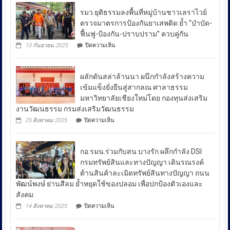
เชา
รมว.ยุติธรรมลงพื้นที่หมู่บ้านชาวเลราไวย์
วนา
ตรวจมาตรการป้องกันยาเสพติด ย้ำ “บำบัด-
ศัย
ฟื้นฟู-ป้องกัน-ปราบปราม” ควบคู่กัน
ผู้
บน
13 กันยายน 2025
ปิดความเห็น
บัญชาการ
รมว.ยุติธรรม
ลงพื้น
ตำรวจ
ที่
สอบสวน
ผลักดันสล่าล้านนา ผนึกกำลังสร้างความ
หมู่บ้าน
กลาง
ชาวเล
เข้มแข็งยั่งยืนสู่สากลณ ศาลาธรรม
รา
เปิด
มหาวิทยาลัยเชียงใหม่โดย กองทุนส่งเสริม
ไวย์
เผย
งานวัฒนธรรม กรมส่งเสริมวัฒนธรรม
ตรวจ
ถึง
มาตรการ
บน
25 สิงหาคม 2025
ปิดความเห็น
ป้องกัน
มาตรการ
ผลัก
ยา
ดัน
รับมือ
เสพ
สล่า
ปัญหา
ติด
กอ.รมน.ร่วมกับสน.บางรัก ผลึกกำลัง DSI
ล้าน
ย้ำ
ราคา
นา
กรมทรัพย์สินและทางปัญญา เดินรณรงค์
“บำบัด-
ผนึก
น้ำมัน
ต้านสินค้าละเมิดทรัพย์สินทางปัญญา ถนน
ฟื้นฟู-
กำลัง
ใน
ป้องกัน-
พัฒน์พงษ์ ย่านสีลม ย้ำหยุดใช้ของปลอม เพื่อปกป้องตัวเองและ
สร้าง
ช่วง
ปราบ
ความ
สังคม
ปราม”
เข้ม
สถานการณ์
บน
14 สิงหาคม 2025
ปิดความเห็น
ควบคู่
แข็ง
กอ.รมน.ร่วม
ความ
กัน
ยั่งยืน
กับ
ไม่
สู่
สน.บางรัก