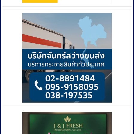
2
พ.ย.