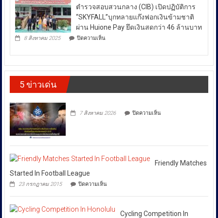
สา
สงบ
ตำรวจสอบสวนกลาง (CIB) เปิดปฏิบัติการ
ผลึก
กลณ
ระหว่าง
กำลัง
“SKYFALL”บุกทลายแก๊งฟอกเงินข้ามชาติ
ศาลา
DSI
ประเทศ
ธรรม
ผ่าน Huione Pay ยึดเงินสดกว่า 46 ล้านบาท
กรม
มหาวิทยาลัย
ซึ่ง
บน
ทรัพย์สิน
8 สิงหาคม 2025
ปิดความเห็น
เชียงใหม่
ตำรวจ
ส่ง
และ
โดย
สอบสวน
ทาง
ผล
กองทุน
กลาง
ปัญญา
ให้
ส่ง
(CIB)
เดิน
เสริม
เปิด
ราคา
รณรงค์
งาน
5 ข่าวเด่น
ปฏิบัติ
ต้าน
พลังงาน
วัฒนธรรม
การ
สินค้า
ผันผวน
กรม
“SKYFALL”บุก
ละเมิด
ส่ง
โดย
ทลาย
ทรัพย์สิน
บน
เสริม
7 สิงหาคม 2026
ปิดความเห็น
แก๊ง
ทาง
ยืนยัน
วัฒนธรรม
ฟอก
ปัญญา
ว่า
เงิน
ถนน
ได้
ข้าม
พัฒน์
ชาติ
พงษ์
สั่ง
ผ่าน
ย่าน
การ
Huione
สีลม
Friendly Matches
ให้
Pay
ย้ำ
Started In Football League
ยึด
ทุก
หยุด
บน
เงินสด
23 กรกฎาคม 2015
ปิดความเห็น
ใช้
หน่วย
Friendly
กว่า
ของ
Matches
ที่
46
ปลอม
Started
ล้าน
เกี่ยวข้อง
เพื่อ
In
Cycling Competition In
บาท
ปกป้อง