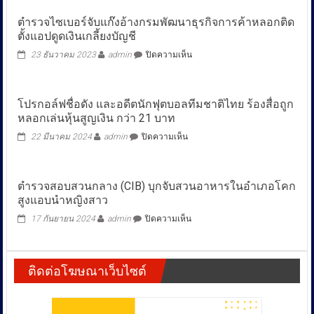
ตำรวจไซเบอร์จับแก๊งอ้างกรมพัฒนาธุรกิจการค้าหลอกติด
ตั้งแอปดูดเงินเกลี้ยงบัญชี
บน
23 ธันวาคม 2023
admin
ปิดความเห็น
ตำรวจ
ไซเบอร์
จับ
โปรกอล์ฟชื่อดัง และอดีตนักฟุตบอลทีมชาติไทย ร้องสื่อถูก
แก๊ง
หลอกเล่นหุ้นสูญเงิน กว่า 21 บาท
อ้าง
กรม
บน
22 มีนาคม 2024
admin
ปิดความเห็น
พัฒนา
โปร
ธุรกิจ
กอล์ฟ
การ
ชื่อ
ค้า
ตำรวจสอบสวนกลาง (CIB) บุกจับสวนอาหารในอำเภอโคก
ดัง
หลอก
สูงแอบนำหญิงสาว
และ
ติด
อดีต
บน
ตั้ง
17 กันยายน 2024
admin
ปิดความเห็น
นัก
ตำรวจ
แอ
ฟุตบอล
สอบสวน
ปดูด
ทีม
กลาง
เงิน
ชาติ
ติดต่อโฆษณาเว็บไซต์
(CIB)
เกลี้ยง
ไทย
บุก
บัญชี
ร้อง
จับ
สื่อ
สวน
ถูก