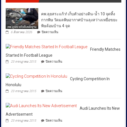
การ
สินค้า
ผันผวน
กรม
“SKYFALL”บุก
ละเมิด
ส่ง
โดย
ทลาย
ทรัพย์สิน
คพ.ลุยสระแก้ว! เก็บตัวอย่างดิน-น้ำ 10 จุดทิ้ง
เสริม
แก๊ง
ทาง
ยืนยัน
วัฒนธรรม
ฟอก
กากพิษ วัดมลพิษอากาศบ้านลุงสว่างเหยื่อขยะ
ปัญญา
ว่า
เงิน
ถนน
พิษล้อมบ้าน 4 จุด
ได้
ข้าม
พัฒน์
บน
6 สิงหาคม 2026
ปิดความเห็น
ชาติ
พงษ์
สั่ง
คพ.ลุย
ผ่าน
ย่าน
การ
สระแก้ว!
Huione
สีลม
เก็บ
ให้
Pay
ย้ำ
ตัวอย่าง
Friendly Matches
ยึด
ทุก
หยุด
ดิน-
Started In Football League
เงินสด
ใช้
หน่วย
น้ำ
กว่า
บน
ของ
23 กรกฎาคม 2015
ปิดความเห็น
10
ที่
46
Friendly
ปลอม
จุด
ล้าน
Matches
เกี่ยวข้อง
เพื่อ
ทิ้ง
บาท
Started
ปกป้อง
โดย
กาก
In
Cycling Competition In
ตัว
พิษ
เฉพาะ
Football
เอง
Honolulu
วัด
กอง
League
และ
มลพิษ
บน
23 กรกฎาคม 2015
ปิดความเห็น
สังคม
บังคับการ
อากาศ
Cycling
บ้าน
Competition
ปราบ
ลุง
In
ปราม
สว่าง
Honolulu
Audi Launches Its New
การก
เหยื่อ
Advertisement
ขยะ
ระ
บน
23 กรกฎาคม 2015
ปิดความเห็น
พิษ
ทำความ
Audi
ล้อม