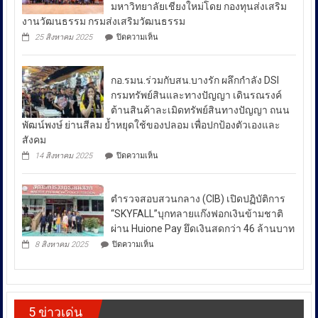
เปิด
มหาวิทยาลัยเชียงใหม่โดย กองทุนส่งเสริม
ไวย์
เผย
งานวัฒนธรรม กรมส่งเสริมวัฒนธรรม
ตรวจ
ถึง
มาตรการ
บน
25 สิงหาคม 2025
ปิดความเห็น
ป้องกัน
มาตรการ
ผลัก
ยา
ดัน
รับมือ
เสพ
สล่า
ปัญหา
ติด
กอ.รมน.ร่วมกับสน.บางรัก ผลึกกำลัง DSI
ล้าน
ย้ำ
ราคา
นา
กรมทรัพย์สินและทางปัญญา เดินรณรงค์
“บำบัด-
ผนึก
น้ำมัน
ต้านสินค้าละเมิดทรัพย์สินทางปัญญา ถนน
ฟื้นฟู-
กำลัง
ใน
ป้องกัน-
พัฒน์พงษ์ ย่านสีลม ย้ำหยุดใช้ของปลอม เพื่อปกป้องตัวเองและ
สร้าง
ช่วง
ปราบ
ความ
สังคม
ปราม”
เข้ม
สถานการณ์
บน
14 สิงหาคม 2025
ปิดความเห็น
ควบคู่
แข็ง
กอ.รมน.ร่วม
ความ
กัน
ยั่งยืน
กับ
ไม่
สู่
สน.บางรัก
สา
สงบ
ตำรวจสอบสวนกลาง (CIB) เปิดปฏิบัติการ
ผลึก
กลณ
ระหว่าง
กำลัง
“SKYFALL”บุกทลายแก๊งฟอกเงินข้ามชาติ
ศาลา
DSI
ประเทศ
ธรรม
ผ่าน Huione Pay ยึดเงินสดกว่า 46 ล้านบาท
กรม
มหาวิทยาลัย
ซึ่ง
บน
ทรัพย์สิน
8 สิงหาคม 2025
ปิดความเห็น
เชียงใหม่
ตำรวจ
ส่ง
และ
โดย
สอบสวน
ทาง
ผล
กองทุน
กลาง
ปัญญา
ให้
ส่ง
(CIB)
เดิน
เสริม
เปิด
ราคา
รณรงค์
งาน
5 ข่าวเด่น
ปฏิบัติ
ต้าน
พลังงาน
วัฒนธรรม