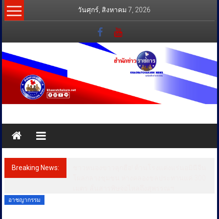
Skip
วันศุกร์, สิงหาคม 7, 2026
to
content
สำนัก
ข่าว
ราชการ
Breaking News:
ชาวหนองขาวลุกฮือ! ต้านโรงแต่งแร่นอมินีจีน
ทุกข์
โผล่กลางชุมชน ห่างคลองชลประทานแค่ 300
เมตร ลั่นสารพิษจ่อไหลถึงสุพรรณฯ
สุข
อาชญากรรม
เคียง
ข้าง