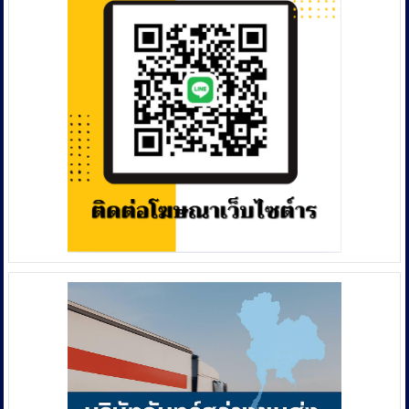
อาหาร
หลอก
ใน
เล่น
อำเภอ
หุ้น
โคก
สูญ
สูง
เงิน
แอบ
กว่า
นำ
21
หญิง
บาท
สาว