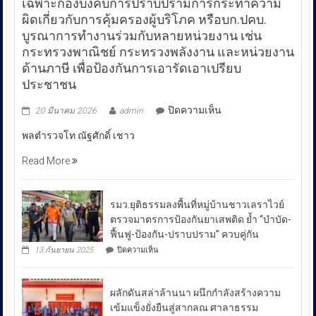
เฉพาะกองบังคับการปราบปรามการกระทำความ
ผิดเกี่ยวกับการคุ้มครองผู้บริโภค หรือบก.ปคบ.
บูรณาการทำงานร่วมกับหลายหน่วยงาน เช่น
กระทรวงพาณิชย์ กระทรวงพลังงาน และหน่วยงาน
ด้านภาษี เพื่อป้องกันการเอารัดเอาเปรียบ
ประชาชน
บน
ปิดความเห็น
20 มีนาคม 2026
admin
พล
พลตำรวจโท ณัฐศักดิ์ เชาว
ตำรวจ
โท
Read More
ณัฐ
ศักดิ์
เชา
รมว.ยุติธรรมลงพื้นที่หมู่บ้านชาวเลราไวย์
วนา
ตรวจมาตรการป้องกันยาเสพติด ย้ำ “บำบัด-
ศัย
ฟื้นฟู-ป้องกัน-ปราบปราม” ควบคู่กัน
ผู้
บน
13 กันยายน 2025
ปิดความเห็น
บัญชาการ
รมว.ยุติธรรม
ลงพื้น
ตำรวจ
ที่
สอบสวน
ผลักดันสล่าล้านนา ผนึกกำลังสร้างความ
หมู่บ้าน
กลาง
ชาวเล
เข้มแข็งยั่งยืนสู่สากลณ ศาลาธรรม
รา