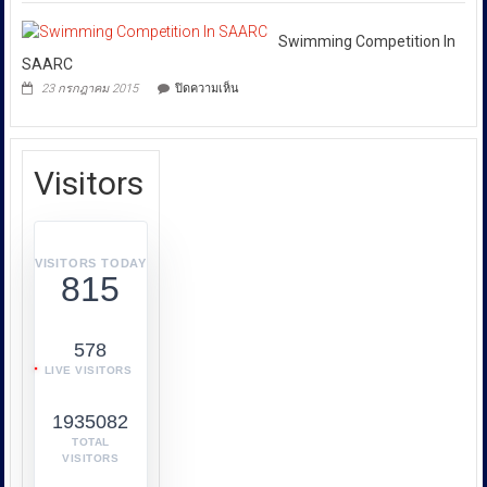
Launches
ผิด
บ้าน
Its
เกี่ยว
4
New
Swimming Competition In
จุด
กับ
Advertisement
SAARC
การ
บน
23 กรกฎาคม 2015
ปิดความเห็น
คุ้มครอง
Swimming
Competition
ผู้
In
บริโภค
SAARC
หรือ
Visitors
บก.ปคบ.
บูรณ
า
การ
VISITORS TODAY
815
ทำงาน
ร่วม
กับ
578
หลาย
LIVE VISITORS
หน่วย
งาน
1935082
เช่น
กระทรวง
TOTAL
VISITORS
พาณิชย์