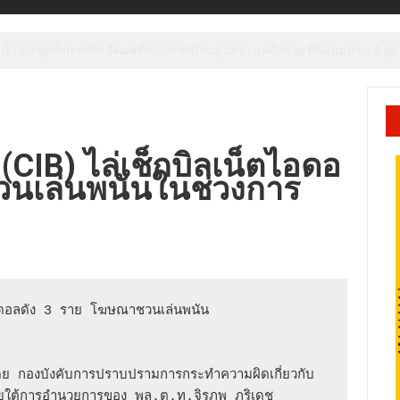
่งแร่นอมินีจีนโผล่กลางชุมชน ห่างคลองชลประทานแค่ 300 เมตร ลั่นสารพ
IB) ไล่เช็กบิลเน็ตไอดอ
วนเล่นพนันในช่วงการ
ดอลดัง 3 ราย โฆษณาชวนเล่นพนัน

กองบังคับการปราบปรามการกระทำความผิดเกี่ยวกับ
ต้การอำนวยการของ พล.ต.ท.จิรภพ ภูริเดช 