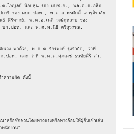
ต.ไพบูลย์ น้อยหุ่น รอง ผบช.ก., พล.ต.ต.อธิป 
การี รอง ผบก.ปอท., พ.ต.อ.พรศักดิ์ เลารุจิราลัย 
 ศิริพากย์, พ.ต.อ.เนติ วงษ์กุหลาบ รอง 
 บก.ปอท. และ พ.ต.ท.นิธิ ตรีสุวรรณ, 


เวง พาด้วง, พ.ต.ต.จักรพงษ์ รุ่งจำกัด, ว่าที่ 
บก.ปอท. และ ว่าที่ พ.ต.ต.ศุภเดช ธนชัยศิริ สว.
ำความผิด ดังนี้  

หรือชักชวนโดยทางตรงหรือทางอ้อมให้ผู้อื่นเข้าเล่น
้าพนักงาน”
