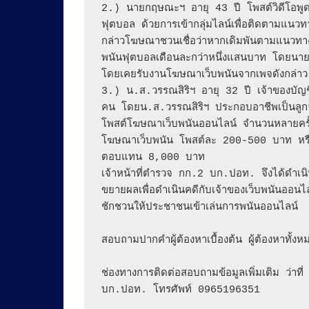
​2.) นายกฤษณะฯ อายุ 43 ปี โพสต์วิดีโอพู
ฟุตบอล ด้วยการเข้ากลุ่มไลน์เพื่อติดตามแนวท
กล่าวโฆษณาชวนเชื่อว่าหากเดิมพันตามแนวทาง
พนันฟุตบอลเดือนละกว่าหนึ่งแสนบาท โดยนายกฤ
โดยเคยรับงานโฆษณาเว็บพนันจากเพจดังกล่าว
​3.) น.ส.วรรณสิริฯ อายุ 32 ปี เจ้าของบัญชี
คน โดยน.ส.วรรณสิริฯ ประกอบอาชีพเป็นลูกจ
โพสต์โฆษณาเว็บพนันออนไลน์ จำนวนหลายครั้ง
โฆษณาเว็บพนัน โพสต์ละ 200-500 บาท หรือ
ตอบแทน 8,000 บาท

​เจ้าหน้าที่ตำรวจ กก.2 บก.ปอท. จึงได้ดำเนิน
ขยายผลเพื่อดำเนินคดีกับเจ้าของเว็บพนันออนไ
ชักชวนให้ประชาชนเข้าเล่นการพนันออนไลน์

สอบถามปากคำผู้ต้องหาเบื้องต้น ผู้ต้องหาทั้
ช่องทางการติดต่อสอบถามข้อมูลเพิ่มเติม ว่า
บก.ปอท. โทรศัพท์ 0965196351