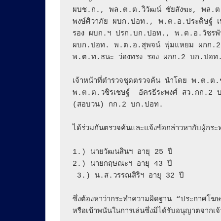
ผบช.ก., พล.ต.ต.วิวัฒน์ ชัยสังฆะ, พล.ต.
พงษ์ศิวาภัย ผบก.ปอท., พ.ต.อ.ประดิษฐ์ เป
รอง ผบก.ฯ ปรก.บก.ปอท., พ.ต.อ.วัชรพันธ์
ผบก.ปอท. พ.ต.อ.สุพจน์ พุ่มแหยม ผกก.2
พ.ต.ท.ธนะ ว่องทรง รอง ผกก.2 บก.ปอท.
เจ้าหน้าที่ตำรวจชุดตรวจค้น นำโดย พ.ต.ต.ชัย
พ.ต.ต.วชิรเชษฐ์  อัครธีระพงศ์ สว.กก.2 
(สอบวน) กก.2 บก.ปอท. 

ได้ร่วมกันตรวจค้นและแจ้งข้อกล่าวหากับผู้กระท
1.) นายวัฒนสินฯ อายุ 25 ปี 

​2.) นายกฤษณะฯ อายุ 43 ปี 

 ​3.) น.ส.วรรณสิริฯ อายุ 32 ปี

ซึ่งต้องหาว่ากระทำความผิดฐาน “ประกาศโฆษณา
หรือเข้าพนันในการเล่นซึ่งมิได้รับอนุญาตจากเจ