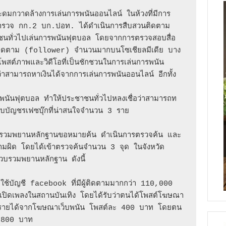
กวาดล้างการเล่นการพนันออนไลน์ ในห้วงที่มีการ
ี่ตำรวจ กก.2 บก.ปอท. ได้ดำเนินการสืบสวนติดตาม
ชนทั่วไปเล่นการพนันฟุตบอล โดยจากการตรวจสอบสื่อ
มียอดติดตาม (follower) จำนวนมากบนโซเชียลมีเดีย บาง
ดยโพสต์ภาพและวิดีโอที่เป็นชักชวนในการเล่นการพนัน
่าสามารถหาเงินได้จากการเล่นการพนันออนไลน์ อีกทั้ง
นพนันฟุตบอล ทำให้ประชาชนทั่วไปหลงเชื่อว่าสามารถท
บบัญชรเฟซบุ๊กที่น่าสนใจจำนวน 3 ราย

น รบรวมพยานหลักฐานขอหมายค้น ดำเนินการตรวจค้น และ
ำความผิด โดยได้เข้าตรวจค้นจำนวน 3 จุด ในจังหวัด 
บรวมพยานหลักฐาน ดังนี้

ใช้บัญชี facebook ที่มีผู้ติดตามมากกว่า 110,000 
ปิดเพลงในสถานบันเทิง โดยได้รับว่าตนได้โพสต์โฆษณา
รับรายได้จากโฆษณาเว็บพนัน โพสต์ละ 400 บาท โดยตน
ะ 800 บาท 
