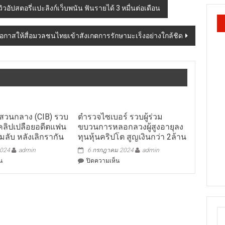
ัปสตอรี่แปะลิงก์เว็บพนัน ฟันรายได้ 3 หมื่นต่อเดือน
อกาสให้สื่อมวลชนไทยเข้าสังเกตการรักษามะเร็งอย่างใกล้ชิด
วนกลาง (CIB) รวบ
ตำรวจไซเบอร์ รวบผู้ร่วม
์คลิปเปลือยอดีตแฟน
ขบวนการหลอกลวงผู้สูงอายุลง
มลับ หลังเลิกรากัน
ทุนหุ้นคริปโต สูญเงินกว่า 2ล้าน
2024
admin
6 กรกฎาคม 2024
admin
บน
บน
น
ปิดความเห็น
ตำรวจ
ตำรวจ
สอบสวน
ไซเบอร์
กลาง
รวบ
(CIB)
ผู้
รวบ
ร่วม
หนุ่ม
ขบวนการ
โพสต์
หลอก