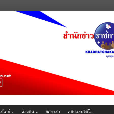
์สไตล์
ท้องถิ่น
จิตอาสา
คลิปและวิดีโอ