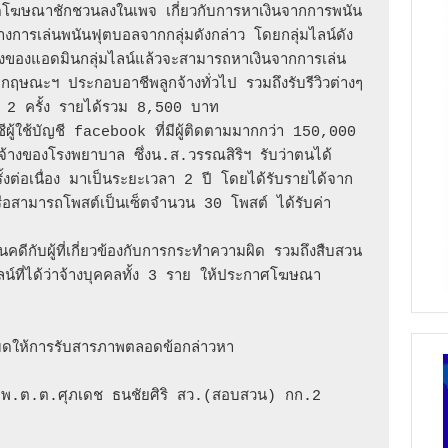
ดโฆษณาชักชวนลงในเพจ เกี่ยวกับการหาเงินจากการพนัน
างการเล่นพนันฟุตบอลจากกลุ่มดังกล่าว โดยกลุ่มไลน์ดัง
ของแอดมินกลุ่มไลน์แล้วจะสามารถหาเงินจากการเล่น
ษณะฯ ประกอบอาชีพลูกจ้างทั่วไป รวมถึงรับรีวิวต่างๆ 
 2 ครั้ง รายได้รวม 8,500 บาท 

ผู้ใช้บัญชี facebook ที่มีผู้ติดตามมากกว่า 150,000 
้างของโรงพยาบาล ซึ่งน.ส.วรรณสิริฯ รับว่าตนได้
ต่อเนื่อง มาเป็นระยะเวลา 2 ปี โดยได้รับรายได้จาก
สามารถโพสต์เป็นเซ็ตจำนวน 30 โพสต์ ได้รับค่า
คดีกับผู้ที่เกี่ยวข้องกับการกระทำความผิด รวมถึงสืบสวน
ลน์ที่ได้ว่าจ้างบุคคลทั้ง 3 ราย ให้ประกาศโฆษณา
งหมดให้การรับสารภาพตลอดข้อกล่าวหา

ที่ พ.ต.ต.ศุภเดช ธนชัยศิริ สว.(สอบสวน) กก.2 