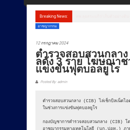
ข่าว
ราชการ
Breaking News:
ชาวหนองขาวลุกฮือ! ต้านโรงแต
ทุกข์
อาชญากรรม
สุข
เคียง
12 กรกฎาคม 2024
ข้าง
ประชาชน
ตำรวจสอบสวนกลาง (C
ลดัง 3 ราย โฆษณาช
แข่งขันฟุตบอลยูโร ​
Posted By: admin
ตำรวจสอบสวนกลาง (CIB) ไล่เช็กบิลเน็ตไอ
ในช่วงการแข่งขันฟุตบอลยูโร ​

กองบัญชาการตำรวจสอบสวนกลาง (CIB) โดย 
อาชญากรรมทางเทคโนโลยี (บก.ปอท.) ภายใ