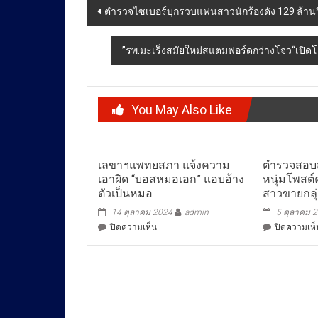
Post
ตำรวจไซเบอร์บุกรวบแฟนสาวนักร้องดัง 129 ล้านวิวอ
navigation
”รพ.มะเร็งสมัยใหม่สแตมฟอร์ดกว่างโจว“เปิดโ
You May Also Like
เลขาฯแพทยสภา แจ้งความ
ตำรวจสอบส
เอาผิด “บอสหมอเอก” แอบอ้าง
หนุ่มโพสต
ตัวเป็นหมอ
สาวขายกลุ่
14 ตุลาคม 2024
admin
5 ตุลาคม 
บน
ปิดความเห็น
ปิดความเห็
เลขาฯ
แพทยสภา
แจ้ง
ความ
เอาผิด
“บอส
หมอ