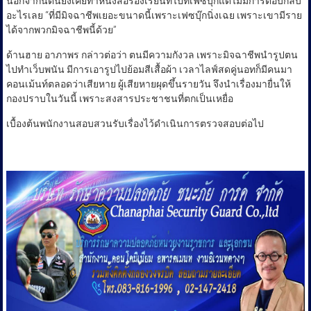
นอกจากนี้ตนยังเคยทำหนังสือร้องเรียนที่ไปที่เฟซบุ๊กแต่ไม่มีการตอบกลับ
อะไรเลย “ที่มีมิจฉาชีพเยอะขนาดนี้เพราะเฟซบุ๊กนิ่งเฉย เพราะเขามีราย
ได้จากพวกมิจฉาชีพนี้ด้วย”
ด้านฮาย อาภาพร กล่าวต่อว่า ตนมีความกังวล เพราะมิจฉาชีพนำรูปตน
ไปทำเว็บพนัน มีการเอารูปไปย้อมสีเสื้อผ้า เวลาไลฟ์สดคู่นอทก็มีคนมา
คอนเม้นท์ตลอดว่าเสียหาย ผู้เสียหายผุดขึ้นรายวัน จึงนำเรื่องมายื่นให้
กองปราบในวันนี้ เพราะสงสารประชาชนที่ตกเป็นเหยื่อ
เบื้องต้นพนักงานสอบสวนรับเรื่องไว้ดำเนินการตรวจสอบต่อไป