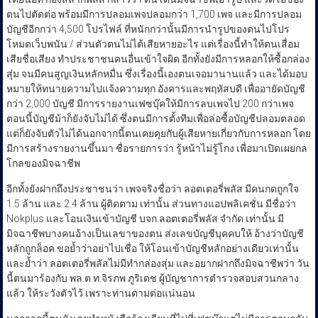
ตนไปตัดต่อ พร้อมมีการปลอมเพจปลอมกว่า 1,700 เพจ และมีการปลอม
บัญชีอีกกว่า 4,500 โปรไฟล์ ที่หนักกว่านั้นมีการนำรูปของตนไปโปร
โหมดเว็บพนัน / ส่วนตัวตนไม่ได้เสียหายอะไร แต่เรื่องนี้ทำให้ตนเสื่อม
เสียชื่อเสียง ทำประชาชนคนอื่นเข้าใจผิด อีกทั้งยังมีการหลอกให้ซื้อกล่อง
สุ่ม จนมีคนสูญเงินหลักหมื่น ซึ่งเรื่องนี้เองตนเจอมานานแล้ว และได้มอบ
หมายให้ทนายความไปแจ้งความทุก อังคารและพฤหัสบดี เพื่ออายัดบัญชี
กว่า 2,000 บัญชี มีการรายงานเฟซบุ๊คให้มีการลบเพจไป 200 กว่าเพจ
ตอนนี้บัญชีม้าก็ยังจับไม่ได้ ซึ่งตนมีการตั้งทีมเพื่อล่อซื้อบัญชีปลอมตลอด
แต่ก็ยังจับตัวไม่ได้นอกจากนี้ตนเคยคุยกับผู้เสียหายเกี่ยวกับการหลอก โดย
มีการสร้างรายงานขึ้นมา ชื่อรายการว่า รู้หน้าไม่รู้โกง เพื่อมาเปิดเผยกล
โกลของมิจฉาชีพ
อีกทั้งยังฝากถึงประชาชนว่า เพจจริงชื่อว่า ลอตเตอรี่พลัส มีคนกดถูกใจ
1.5 ล้าน และ 2.4 ล้าน ผู้ติดตาม เท่านั้น ส่วนทางแอปพลิเคชั่น มีชื่อว่า
Nokplus และโอนเงินเข้าบัญชี บจก.ลอตเตอรี่พลัส จำกัด เท่านั้น มี
มิจฉาชีพบางคนอ้างเป็นเลขาของตน ส่งเลขบัญชีบุคคบให้ อ้างว่าบัญชี
หลักถูกล็อค ขอย้ำว่าอย่าไปเชื่อ ให้โอนเข้าบัญชีหลักอย่างเดียวเท่านั้น
และย้ำว่า ลอตเตอรี่พลัสไม่มีทำกล่องสุ่ม และอยากฝากถึงมิจฉาชีพว่า วัน
นี้ตนมาร้องกับ พล.ต.ท.จิรภพ ภูริเดช ผู้บัญชาการตำรวจสอบสวนกลาง
แล้ว ให้ระวังตัวไว้ เพราะท่านตามต่อแน่นอน