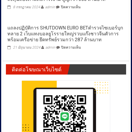
มะเร็ง
บน
8 กรกฎาคม 2024
admin
ปิดความเห็น
ไทรอยด์
แห่
ก่อน
แจ้ง
เลือก
กอง
ไป
แถลงปฏิบัติการ SHUTDOWN EURO BETตำรวจไซเบอร์บุก
ปราบฯ
รักษา
ทลาย 2 เว็บแทงบอลยูโรรายใหญ่รวบแก๊งชาวจีนตัวการ
โดน
ส่วน
บ้าน
พร้อมเครือข่าย ยึดทรัพย์รวมกว่า 287 ล้านบาท
ที่
ออม
ยัง
บน
21 มิถุนายน 2024
admin
ปิดความเห็น
ทอง“ณัชป
เหลือ
แถลง
ภา”หลอก
ที่
ปฏิบัติ
ลงทุน
โรง
การ
ทองคำ
พยาบาล
ติดต่อโฆษณาเว็บไซต์
SHUTDOWN
แท่ง
สมัย
EURO
กำไร
ใหม่
BETตำรวจ
งาม
แส
ไซเบอร์
สูญ
ตม
บุก
กว่า
ฟ
ทลาย
300
อร์
2
ล้าน
ดก
เว็บ
บาท
ว่าง
แทง
โจว
บอล
ยูโร
ราย
ใหญ่