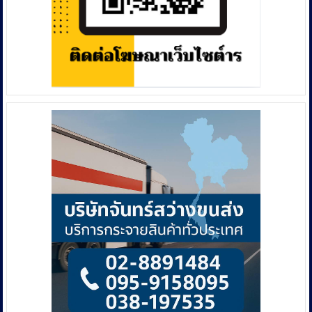
รวบ
แก๊ง
ชาว
จีน
ตัวการ
พร้อม
เครือ
ข่าย
ยึด
ทรัพย์
รวม
กว่า
287
ล้าน
บาท