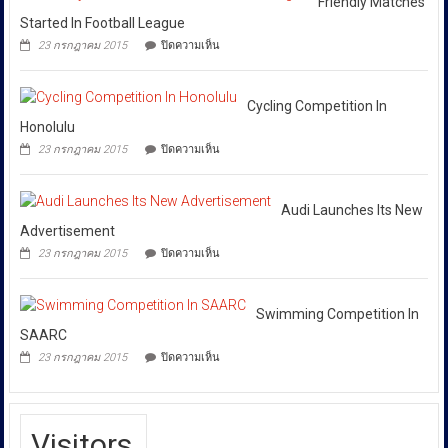
Friendly Matches
ให้
Pay
ย้ำ
Started In Football League
ยึด
ทุก
หยุด
บน
เงินสด
23 กรกฎาคม 2015
ปิดความเห็น
ใช้
หน่วย
Friendly
กว่า
ของ
Matches
ที่
46
ปลอม
Started
ล้าน
เกี่ยวข้อง
เพื่อ
In
Cycling Competition In
บาท
ปกป้อง
โดย
Football
Honolulu
ตัว
เฉพาะ
League
เอง
บน
23 กรกฎาคม 2015
ปิดความเห็น
กอง
และ
Cycling
สังคม
Competition
บังคับการ
In
ปราบ
Honolulu
Audi Launches Its New
ปราม
Advertisement
การก
บน
23 กรกฎาคม 2015
ปิดความเห็น
ระ
Audi
Launches
ทำความ
Its
ผิด
New
Swimming Competition In
เกี่ยว
Advertisement
SAARC
กับ
บน
23 กรกฎาคม 2015
ปิดความเห็น
การ
Swimming
Competition
คุ้มครอง
In
ผู้
SAARC
บริโภค
Visitors