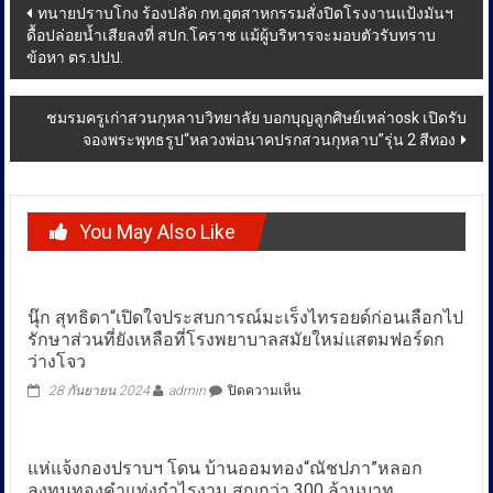
Post
ทนายปราบโกง ร้องปลัด กท.อุตสาหกรรมสั่งปิดโรงงานแป้งมันฯ
ดื้อปล่อยน้ำเสียลงที่ สปก.โคราช แม้ผู้บริหารจะมอบตัวรับทราบ
navigation
ข้อหา ตร.ปปป.
ชมรมครูเก่าสวนกุหลาบวิทยาลัย บอกบุญลูกศิษย์เหล่าosk เปิดรับ
จองพระพุทธรูป“หลวงพ่อนาคปรกสวนกุหลาบ”รุ่น 2 สีทอง
You May Also Like
นุ๊ก สุทธิดา“เปิดใจประสบการณ์มะเร็งไทรอยด์ก่อนเลือกไป
รักษาส่วนที่ยังเหลือที่โรงพยาบาลสมัยใหม่แสตมฟอร์ดก
ว่างโจว
บน
28 กันยายน 2024
admin
ปิดความเห็น
นุ๊ก
สุทธิ
ดา“เปิด
แห่แจ้งกองปราบฯ โดน บ้านออมทอง“ณัชปภา”หลอก
ใจ
ลงทุนทองคำแท่งกำไรงาม สูญกว่า 300 ล้านบาท
ประสบการณ์