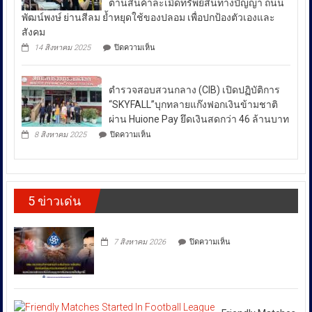
ต้านสินค้าละเมิดทรัพย์สินทางปัญญา ถนน
ฟื้นฟู-
กำลัง
ใน
ป้องกัน-
พัฒน์พงษ์ ย่านสีลม ย้ำหยุดใช้ของปลอม เพื่อปกป้องตัวเองและ
สร้าง
ช่วง
ปราบ
ความ
สังคม
ปราม”
เข้ม
สถานการณ์
บน
14 สิงหาคม 2025
ปิดความเห็น
ควบคู่
แข็ง
กอ.รมน.ร่วม
ความ
กัน
ยั่งยืน
กับ
ไม่
สู่
สน.บางรัก
สา
สงบ
ตำรวจสอบสวนกลาง (CIB) เปิดปฏิบัติการ
ผลึก
กลณ
ระหว่าง
กำลัง
“SKYFALL”บุกทลายแก๊งฟอกเงินข้ามชาติ
ศาลา
DSI
ประเทศ
ธรรม
ผ่าน Huione Pay ยึดเงินสดกว่า 46 ล้านบาท
กรม
มหาวิทยาลัย
ซึ่ง
บน
ทรัพย์สิน
8 สิงหาคม 2025
ปิดความเห็น
เชียงใหม่
ตำรวจ
ส่ง
และ
โดย
สอบสวน
ทาง
ผล
กองทุน
กลาง
ปัญญา
ให้
ส่ง
(CIB)
เดิน
เสริม
เปิด
ราคา
รณรงค์
งาน
5 ข่าวเด่น
ปฏิบัติ
ต้าน
พลังงาน
วัฒนธรรม
การ
สินค้า
ผันผวน
กรม
“SKYFALL”บุก
ละเมิด
ส่ง
โดย
ทลาย
ทรัพย์สิน
บน
เสริม
7 สิงหาคม 2026
ปิดความเห็น
แก๊ง
ทาง
ยืนยัน
วัฒนธรรม
ฟอก
ปัญญา
ว่า
เงิน
ถนน
ได้
ข้าม
พัฒน์
ชาติ
พงษ์
สั่ง
ผ่าน
ย่าน
การ
Huione
สีลม