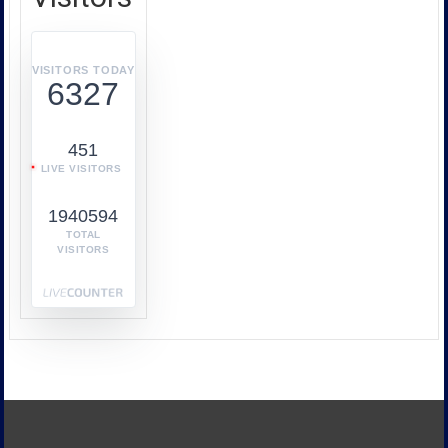
หรือ
บก.ปคบ.
บูรณ
า
VISITORS TODAY
6327
การ
ทำงาน
ร่วม
451
กับ
LIVE VISITORS
หลาย
หน่วย
1940594
งาน
เช่น
TOTAL
VISITORS
กระทรวง
พาณิชย์
กระทรวง
พลังงาน
และ
หน่วย
งาน
ด้าน
ภาษี
เพื่อ