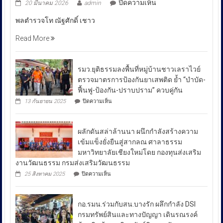
บน
ปิดความเห็น
20 มีนาคม 2026
admin
พล
พลตำรวจโท ณัฐศักดิ์ เชาว
ตำรวจ
โท
Read More
ณัฐ
ศักดิ์
เชา
รมว.ยุติธรรมลงพื้นที่หมู่บ้านชาวเลราไวย์
วนา
ตรวจมาตรการป้องกันยาเสพติด ย้ำ “บำบัด-
ศัย
ฟื้นฟู-ป้องกัน-ปราบปราม” ควบคู่กัน
ผู้
บน
13 กันยายน 2025
ปิดความเห็น
บัญชาการ
รมว.ยุติธรรม
ลงพื้น
ตำรวจ
ที่
สอบสวน
ผลักดันสล่าล้านนา ผนึกกำลังสร้างความ
หมู่บ้าน
กลาง
ชาวเล
เข้มแข็งยั่งยืนสู่สากลณ ศาลาธรรม
รา
เปิด
มหาวิทยาลัยเชียงใหม่โดย กองทุนส่งเสริม
ไวย์
เผย
งานวัฒนธรรม กรมส่งเสริมวัฒนธรรม
ตรวจ
ถึง
มาตรการ
บน
25 สิงหาคม 2025
ปิดความเห็น
ป้องกัน
มาตรการ
ผลัก
ยา
ดัน
รับมือ
เสพ
สล่า
ปัญหา
ติด
กอ.รมน.ร่วมกับสน.บางรัก ผลึกกำลัง DSI
ล้าน
ย้ำ
ราคา
นา
กรมทรัพย์สินและทางปัญญา เดินรณรงค์
“บำบัด-
ผนึก
น้ำมัน