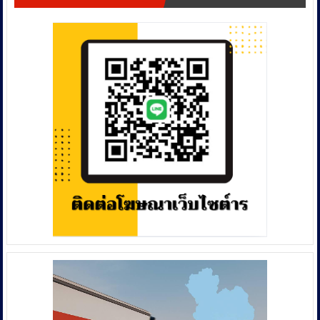
แก้
ไอ
ไม่
สน
อนามัย
กรอก
มือ
ทุก
ขวด