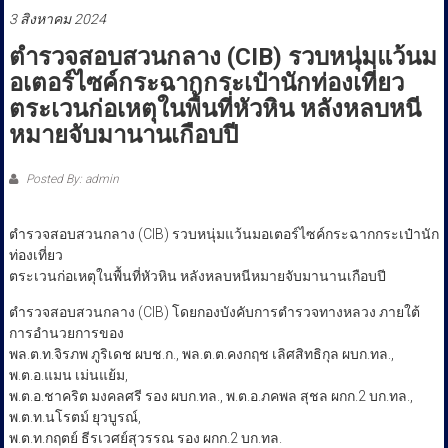
ประชาชน
3 สิงหาคม 2024
ตำรวจสอบสวนกลาง (CIB) รวบหนุ่มแว้นม
อเตอร์ไซค์กระฉากกระเป๋านักท่องเที่ยว
ตระเวนก่อเหตุในพื้นที่หัวหิน หลังหลบหนี
หมายจับมานานเกือบปี
Posted By: admin
ตำรวจสอบสวนกลาง (CIB) รวบหนุ่มแว้นมอเตอร์ไซค์กระฉากกระเป๋านัก
ท่องเที่ยว
ตระเวนก่อเหตุในพื้นที่หัวหิน หลังหลบหนีหมายจับมานานเกือบปี
ตำรวจสอบสวนกลาง (CIB) โดยกองบังคับการตำรวจทางหลวง ภายใต้
การอำนวยการของ
พล.ต.ท.จิรภพ ภูริเดช ผบช.ก., พล.ต.ต.คงกฤช เลิศสิทธิกุล ผบก.ทล.,
พ.ต.อ.แมน เม่นแย้ม,
พ.ต.อ.ชาคริต มงคลศรี รอง ผบก.ทล., พ.ต.อ.ภคพล สุชล ผกก.2 บก.ทล.,
พ.ต.ท.นโรตม์ ยุวบูรณ์,
พ.ต.ท.กฤตย์ ธีรเวศย์สุวรรณ รอง ผกก.2 บก.ทล.