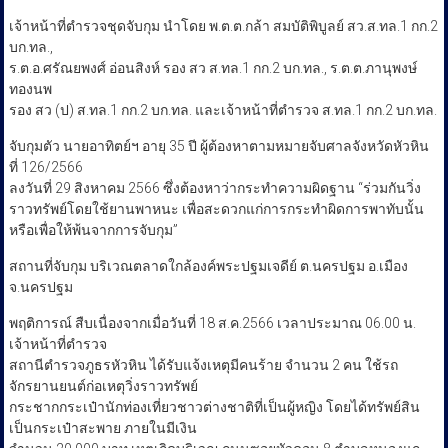
​เจ้าหน้าที่ตำรวจชุดจับกุม นำโดย พ.ต.ต.กล้า สมบัติพิบูลย์ สว.ส.ทล.1 กก.2
บก.ทล.,
ร.ต.อ.ศรัณยพงศ์ อ่อนสิงห์ รอง สว ส.ทล.1 กก.2 บก.ทล., ร.ต.ต.ภานุพงษ์
ทองนพ
รอง สว (ป) ส.ทล.1 กก.2 บก.ทล. และเจ้าหน้าที่ตำรวจ ส.ทล.1 กก.2 บก.ทล.
จับกุมตัว นายอาทิตย์ฯ อายุ 35 ปี ผู้ต้องหาตามหมายจับศาลจังหวัดหัวหิน
ที่ 126/2566
ลงวันที่ 29 สิงหาคม 2566 ซึ่งต้องหาว่ากระทำความผิดฐาน “ร่วมกันวิ่ง
ราวทรัพย์โดยใช้ยานพาหนะ เพื่อสะดวกแก่การกระทำผิดการพาทับนั้น
หรือเพื่อให้พ้นจากการจับกุม”
​สถานที่จับกุม บริเวณตลาดใกล้องค์พระปฐมเจดีย์ ต.นครปฐม อ.เมือง
จ.นครปฐม
พฤติการณ์ สืบเนื่องจากเมื่อวันที่ 18 ส.ค.2566 เวลาประมาณ 06.00 น.
เจ้าหน้าที่ตำรวจ
สถานีตำรวจภูธรหัวหิน ได้รับแจ้งเหตุมีคนร้าย จำนวน 2 คน ใช้รถ
จักรยานยนต์ก่อเหตุวิ่งราวทรัพย์
กระชากกระเป๋านักท่องเที่ยวชาวต่างชาติที่เป็นผู้หญิง โดยได้ทรัพย์สิน
เป็นกระเป๋าสะพาย ภายในมีเงิน