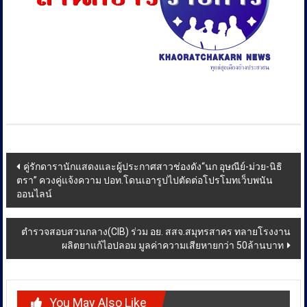
Post
คู่รักดารานักแสดงและผู้ประกาศสาวช่องดัง“นก อุษณีย์-ม่วย-นิธิ
ตรา” ควงคู่แจ้งความ ปอท.โดนเอารูปไปตัดต่อโปรโมทเว็บพนัน
navigation
ออนไลน์
ตำรวจสอบสวนกลาง(CIB) ร่วม อย. สสจ.สมุทรสาคร ทลายโรงงาน
ผลิตยาแก้ไอปลอม มูลค่าความเสียหายกว่า 50ล้านบาท
You May Also Like