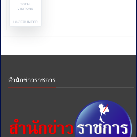
กระทรวง
TOTAL
VISITORS
พาณิชย์
กระทรวง
พลังงาน
และ
หน่วย
งาน
ด้าน
ภาษี
เพื่อ
ป้องกัน
การ
สำนักข่าวราชการ
เอา
รัด
เอา
เปรียบ
ประชาชน