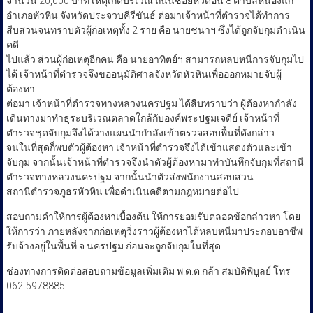
จำนวน 20,000 บาท เหตุเกิดบริเวณ ถนนซอยหัวดอน 8 ตำบลหนองแก
อำเภอหัวหิน จังหวัดประจวบคีรีขันธ์ ต่อมาเจ้าหน้าที่ตำรวจได้ทำการ
สืบสวนจนทราบตัวผู้ก่อเหตุทั้ง 2 ราย คือ นายชนาฯ ซึ่งได้ถูกจับกุมดำเนิน
คดี
ไปแล้ว ส่วนผู้ก่อเหตุอีกคน คือ นายอาทิตย์ฯ สามารถหลบหนีการจับกุมไป
ได้ เจ้าหน้าที่ตำรวจจึงขออนุมัติศาลจังหวัดหัวหินเพื่อออกหมายจับผู้
ต้องหา
ต่อมา เจ้าหน้าที่ตำรวจทางหลวงนครปฐม ได้สืบทราบว่า ผู้ต้องหากำลัง
เดินทางมาทำธุระบริเวณตลาดใกล้กับองค์พระปฐมเจดีย์ เจ้าหน้าที่
ตำรวจชุดจับกุมจึงได้วางแผนนำกำลังเข้าตรวจสอบพื้นที่ดังกล่าว
จนในที่สุดก็พบตัวผู้ต้องหา เจ้าหน้าที่ตำรวจจึงได้เข้าแสดงตัวและเข้า
จับกุม จากนั้นเจ้าหน้าที่ตำรวจจึงนำตัวผู้ต้องหามาทำบันทึกจับกุมที่สถานี
ตำรวจทางหลวงนครปฐม จากนั้นนำตัวส่งพนักงานสอบสวน
สถานีตำรวจภูธรหัวหิน เพื่อดำเนินคดีตามกฎหมายต่อไป
​สอบถามคำให้การผู้ต้องหาเบื้องต้น ให้การยอมรับตลอดข้อกล่าวหา โดย
ให้การว่า ภายหลังจากก่อเหตุวิ่งราวผู้ต้องหาได้หลบหนีมาประกอบอาชีพ
รับจ้างอยู่ในพื้นที่ จ.นครปฐม ก่อนจะถูกจับกุมในที่สุด
ช่องทางการติดต่อสอบถามข้อมูลเพิ่มเติม พ.ต.ต.กล้า สมบัติพิบูลย์ โทร
062-5978885