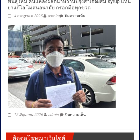
พันธุ์ใหม่ ค้นแหล่งผลิตน้ำหวานปรุงสำเร็จผสม syrup แทน
กรุงฯ
ยาแก้ไอ ไม่สนอนามัย กรอกมือทุกขวด
บน
4 กรกฎาคม 2025
admin
ปิดความเห็น
ตำรวจ
สอบสวน
กลาง(CIB)
ร่วม
อย.
รู้ทัน
สกัด
4X100
สาย
พันธุ์
ใหม่
ค้น
แหล่ง
ผลิต
น้ำ
หวาน
ปรุง
บน
12 มิถุนายน 2026
admin
ปิดความเห็น
สำเร็จ
ผสม
syrup
แทน
ติดต่อโฆษณาเว็บไซต์
ยา