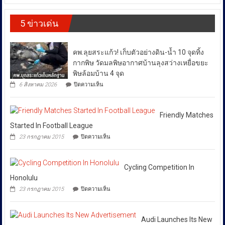
ให้
ส่ง
(CIB)
เดิน
เสริม
เปิด
ราคา
รณรงค์
งาน
5 ข่าวเด่น
ปฏิบัติ
ต้าน
พลังงาน
วัฒนธรรม
การ
สินค้า
ผันผวน
กรม
“SKYFALL”บุก
ละเมิด
ส่ง
โดย
ทลาย
ทรัพย์สิน
คพ.ลุยสระแก้ว! เก็บตัวอย่างดิน-น้ำ 10 จุดทิ้ง
เสริม
แก๊ง
ทาง
ยืนยัน
วัฒนธรรม
ฟอก
กากพิษ วัดมลพิษอากาศบ้านลุงสว่างเหยื่อขยะ
ปัญญา
ว่า
เงิน
ถนน
พิษล้อมบ้าน 4 จุด
ได้
ข้าม
พัฒน์
บน
6 สิงหาคม 2026
ปิดความเห็น
ชาติ
พงษ์
สั่ง
คพ.ลุย
ผ่าน
ย่าน
การ
สระแก้ว!
Huione
สีลม
เก็บ
ให้
Pay
ย้ำ
ตัวอย่าง
Friendly Matches
ยึด
ทุก
หยุด
ดิน-
Started In Football League
เงินสด
ใช้
หน่วย
น้ำ
กว่า
บน
ของ
23 กรกฎาคม 2015
ปิดความเห็น
10
ที่
46
Friendly
ปลอม
จุด
ล้าน
Matches
เกี่ยวข้อง
เพื่อ
ทิ้ง
บาท
Started
ปกป้อง
โดย
กาก
In
Cycling Competition In
ตัว
พิษ
เฉพาะ
Football
เอง
Honolulu
วัด
กอง
League
และ
มลพิษ
บน
23 กรกฎาคม 2015
ปิดความเห็น
สังคม
บังคับการ
อากาศ
Cycling
บ้าน
Competition
ปราบ
ลุง
In
ปราม
สว่าง
Honolulu
Audi Launches Its New