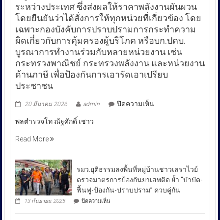
ระหว่างประเทศ ซึ่งส่งผลให้ราคาพลังงานผันผวน
โดยยืนยันว่าได้สั่งการให้ทุกหน่วยที่เกี่ยวข้อง โดย
เฉพาะกองบังคับการปราบปรามการกระทำความ
ผิดเกี่ยวกับการคุ้มครองผู้บริโภค หรือบก.ปคบ.
บูรณาการทำงานร่วมกับหลายหน่วยงาน เช่น
กระทรวงพาณิชย์ กระทรวงพลังงาน และหน่วยงาน
ด้านภาษี เพื่อป้องกันการเอารัดเอาเปรียบ
ประชาชน
บน
ปิดความเห็น
20 มีนาคม 2026
admin
พล
พลตำรวจโท ณัฐศักดิ์ เชาว
ตำรวจ
โท
Read More
ณัฐ
ศักดิ์
เชา
รมว.ยุติธรรมลงพื้นที่หมู่บ้านชาวเลราไวย์
วนา
ตรวจมาตรการป้องกันยาเสพติด ย้ำ “บำบัด-
ศัย
ฟื้นฟู-ป้องกัน-ปราบปราม” ควบคู่กัน
ผู้
บน
13 กันยายน 2025
ปิดความเห็น
บัญชาการ
รมว.ยุติธรรม
ลงพื้น
ตำรวจ