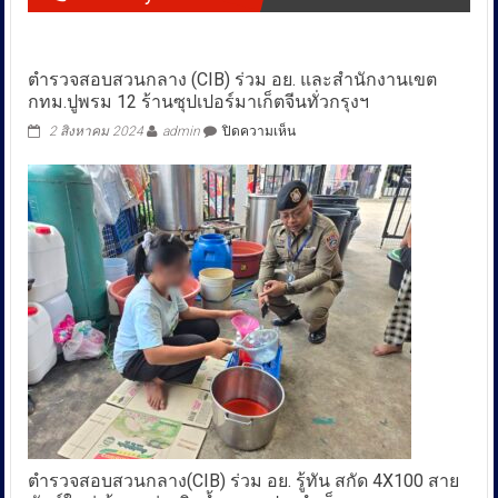
ตำรวจสอบสวนกลาง (CIB) ร่วม อย. และสำนักงานเขต
กทม.ปูพรม 12 ร้านซุปเปอร์มาเก็ตจีนทั่วกรุงฯ
บน
2 สิงหาคม 2024
admin
ปิดความเห็น
ตำรวจ
สอบสวน
กลาง
(CIB)
ร่วม
อย.
และ
สำนักงาน
เขต
กทม.ปู
พรม
12
ร้าน
ซุปเปอร์
มา
เก็ต
จีน
ตำรวจสอบสวนกลาง(CIB) ร่วม อย. รู้ทัน สกัด 4X100 สาย
ทั่ว