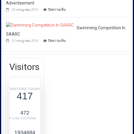
การก
เหยื่อ
Advertisement
ขยะ
ระ
บน
23 กรกฎาคม 2015
ปิดความเห็น
พิษ
ทำความ
Audi
ล้อม
Launches
ผิด
บ้าน
Its
เกี่ยว
4
New
Swimming Competition In
จุด
กับ
Advertisement
SAARC
การ
บน
23 กรกฎาคม 2015
ปิดความเห็น
คุ้มครอง
Swimming
Competition
ผู้
In
บริโภค
SAARC
หรือ
Visitors
บก.ปคบ.
บูรณ
า
การ
VISITORS TODAY
417
ทำงาน
ร่วม
กับ
472
หลาย
LIVE VISITORS
หน่วย
งาน
1934684
เช่น