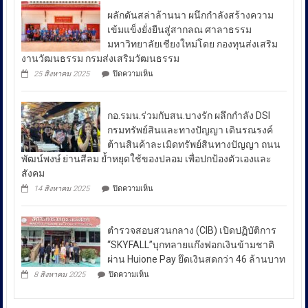
ที่
สอบสวน
ผลักดันสล่าล้านนา ผนึกกำลังสร้างความ
หมู่บ้าน
กลาง
ชาวเล
เข้มแข็งยั่งยืนสู่สากลณ ศาลาธรรม
รา
เปิด
มหาวิทยาลัยเชียงใหม่โดย กองทุนส่งเสริม
ไวย์
เผย
งานวัฒนธรรม กรมส่งเสริมวัฒนธรรม
ตรวจ
ถึง
มาตรการ
บน
25 สิงหาคม 2025
ปิดความเห็น
ป้องกัน
มาตรการ
ผลัก
ยา
ดัน
รับมือ
เสพ
สล่า
ปัญหา
ติด
กอ.รมน.ร่วมกับสน.บางรัก ผลึกกำลัง DSI
ล้าน
ย้ำ
ราคา
นา
กรมทรัพย์สินและทางปัญญา เดินรณรงค์
“บำบัด-
ผนึก
น้ำมัน
ต้านสินค้าละเมิดทรัพย์สินทางปัญญา ถนน
ฟื้นฟู-
กำลัง
ใน
ป้องกัน-
พัฒน์พงษ์ ย่านสีลม ย้ำหยุดใช้ของปลอม เพื่อปกป้องตัวเองและ
สร้าง
ช่วง
ปราบ
ความ
สังคม
ปราม”
เข้ม
สถานการณ์
บน
14 สิงหาคม 2025
ปิดความเห็น
ควบคู่
แข็ง
กอ.รมน.ร่วม
ความ
กัน
ยั่งยืน
กับ
ไม่
สู่
สน.บางรัก
สา
สงบ
ตำรวจสอบสวนกลาง (CIB) เปิดปฏิบัติการ
ผลึก
กลณ
ระหว่าง
กำลัง
“SKYFALL”บุกทลายแก๊งฟอกเงินข้ามชาติ
ศาลา
DSI
ประเทศ
ธรรม
ผ่าน Huione Pay ยึดเงินสดกว่า 46 ล้านบาท
กรม
มหาวิทยาลัย
ซึ่ง
บน
ทรัพย์สิน
8 สิงหาคม 2025
ปิดความเห็น
เชียงใหม่
ตำรวจ
ส่ง
และ
โดย
สอบสวน
ทาง
ผล
กองทุน
กลาง
ปัญญา