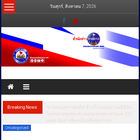
Skip
วันศุกร์, สิงหาคม 7, 2026
to
content
สำนัก
ข่าว
ราชการ
Breaking News:
ชาวหนองขาวลุกฮือ! ต้านโรงแต่งแร่นอมินีจีน
ทุกข์
โผล่กลางชุมชน ห่างคลองชลประทานแค่ 300
เมตร ลั่นสารพิษจ่อไหลถึงสุพรรณฯ
สุข
Uncategorized
เคียง
ข้าง