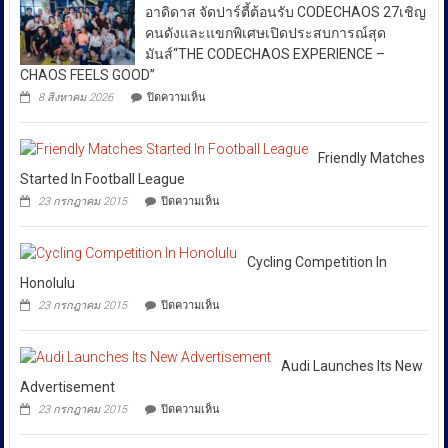
ทรัพย์สิน
อาดิดาส จัดปาร์ตี้ต้อนรับ CODECHAOS 27เชิญ
เสริม
แก๊ง
ทาง
ยืนยัน
วัฒนธรรม
ฟอก
คนดังและแขกพิเศษเปิดประสบการณ์สุด
ปัญญา
ว่า
เงิน
ถนน
มันส์“THE CODECHAOS EXPERIENCE –
ได้
ข้าม
พัฒน์
CHAOS FEELS GOOD”
ชาติ
พงษ์
สั่ง
บน
ผ่าน
8 สิงหาคม 2026
ปิดความเห็น
ย่าน
การ
อาดิ
Huione
สีลม
ให้
ดาส
Pay
ย้ำ
จัด
ยึด
ทุก
หยุด
ปาร์ตี้
Friendly Matches
เงินสด
ใช้
หน่วย
ต้อนรับ
กว่า
Started In Football League
ของ
ที่
CODECHAOS
46
ปลอม
บน
23 กรกฎาคม 2015
ปิดความเห็น
27เชิญ
ล้าน
เกี่ยวข้อง
เพื่อ
Friendly
คน
บาท
ปกป้อง
Matches
โดย
ดัง
ตัว
Started
เฉพาะ
และ
เอง
In
Cycling Competition In
แขก
กอง
และ
Football
Honolulu
พิเศษ
สังคม
บังคับการ
League
เปิด
บน
23 กรกฎาคม 2015
ปิดความเห็น
ปราบ
ประสบการณ์
Cycling
สุด
Competition
ปราม
มันส์“THE
In
การก
CODECHAOS
Honolulu
Audi Launches Its New
ระ
EXPERIENCE
Advertisement
–
ทำความ
บน
23 กรกฎาคม 2015
ปิดความเห็น
CHAOS
ผิด
Audi
FEELS
Launches
เกี่ยว
GOOD”