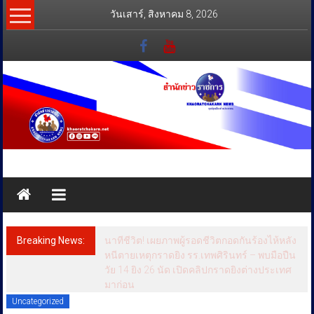
Skip
วันเสาร์, สิงหาคม 8, 2026
to
content
สำนัก
ข่าว
ราชการ
Breaking News:
นาทีชีวิต! เผยภาพผู้รอดชีวิตกอดกันร้องไห้หลัง
ทุกข์
หนีตายเหตุกราดยิง รร.เทพศิรินทร์ – พบมือปืน
วัย 14 ยิง 26 นัด เปิดคลิปกราดยิงต่างประเทศ
สุข
มาก่อน
เคียง
Uncategorized
ข้าง