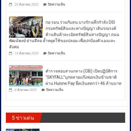
ถึง
มาตรการ
บน
25 สิงหาคม 2025
ปิดความเห็น
ป้องกัน
มาตรการ
ผลัก
ยา
ดัน
รับมือ
เสพ
สล่า
ปัญหา
ติด
กอ.รมน.ร่วมกับสน.บางรัก ผลึกกำลัง DSI
ล้าน
ย้ำ
ราคา
นา
กรมทรัพย์สินและทางปัญญา เดินรณรงค์
“บำบัด-
ผนึก
น้ำมัน
ต้านสินค้าละเมิดทรัพย์สินทางปัญญา ถนน
ฟื้นฟู-
กำลัง
ใน
ป้องกัน-
พัฒน์พงษ์ ย่านสีลม ย้ำหยุดใช้ของปลอม เพื่อปกป้องตัวเองและ
สร้าง
ช่วง
ปราบ
ความ
สังคม
ปราม”
เข้ม
สถานการณ์
บน
14 สิงหาคม 2025
ปิดความเห็น
ควบคู่
แข็ง
กอ.รมน.ร่วม
ความ
กัน
ยั่งยืน
กับ
ไม่
สู่
สน.บางรัก
สา
สงบ
ตำรวจสอบสวนกลาง (CIB) เปิดปฏิบัติการ
ผลึก
กลณ
ระหว่าง
กำลัง
“SKYFALL”บุกทลายแก๊งฟอกเงินข้ามชาติ
ศาลา
DSI
ประเทศ
ธรรม
ผ่าน Huione Pay ยึดเงินสดกว่า 46 ล้านบาท
กรม
มหาวิทยาลัย
ซึ่ง
บน
ทรัพย์สิน
8 สิงหาคม 2025
ปิดความเห็น
เชียงใหม่
ตำรวจ
ส่ง
และ
โดย
สอบสวน
ทาง
ผล
กองทุน
กลาง
ปัญญา
ให้
ส่ง
(CIB)
เดิน
เสริม
เปิด
ราคา
รณรงค์
งาน
5 ข่าวเด่น
ปฏิบัติ
ต้าน
พลังงาน
วัฒนธรรม
การ
สินค้า
ผันผวน
กรม
“SKYFALL”บุก
ละเมิด
ส่ง
โดย
ทลาย