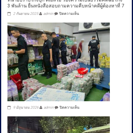
3 พันล้าน ยื่นหนังสือสอบถามความคืบหน้าคดีผู้ต้องหาที่ 7
บน
2 กันยายน 2025
admin
ปิดความเห็น
ทนาย
ปราบ
โกง
บุก
ดี
เอ
สไอ
ร้อง
ความ
เป็น
ธรรม
คดี
ฉ้อโกง
3
พัน
ล้าน
ยื่น
บน
9 มิถุนายน 2026
admin
ปิดความเห็น
หนังสือ
สอบถาม
ความ
คืบ
หน้า