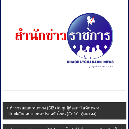
Post
ตำรวจสอบสวนกลาง (CIB) จับกุมผู้ต้องหาไลฟ์สดผ่าน
Tiktokลักลอบขายนกปรอดหัวโขน (สัตว์ป่าคุ้มครอง)
navigation