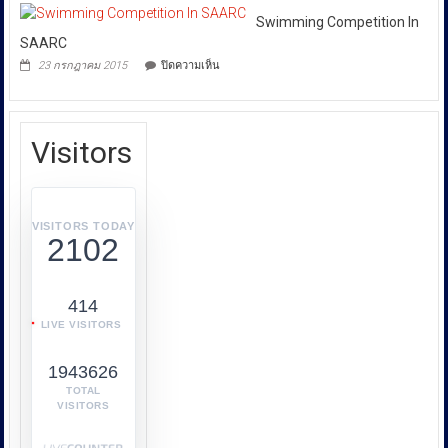
Its
กับ
New
Swimming Competition In
การ
Advertisement
SAARC
คุ้มครอง
บน
23 กรกฎาคม 2015
ปิดความเห็น
ผู้
Swimming
Competition
บริโภค
In
หรือ
SAARC
บก.ปคบ.
Visitors
บูรณ
า
การ
ทำงาน
VISITORS TODAY
2102
ร่วม
กับ
หลาย
414
หน่วย
LIVE VISITORS
งาน
เช่น
1943626
กระทรวง
พาณิชย์
TOTAL
VISITORS
กระทรวง
พลังงาน