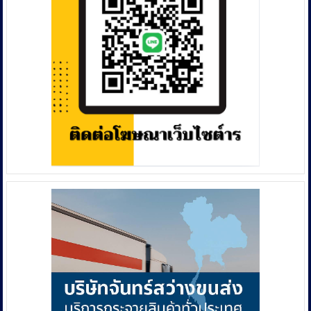
เมือง
บรรเทา
ทุกข์
ชาว
บ้าน