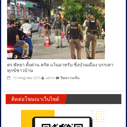
คดี
ผู้
ต้องหา
ที่
7
ตร.พัทยา ตั้งด่าน สกัด แว้นอาหรับ ซิ่งป่วนเมือง บรรเทา
ทุกข์ชาวบ้าน
บน
10 กรกฎาคม 2025
admin
ปิดความเห็น
ตร.พัทยา
ตั้ง
ด่าน
ติดต่อโฆษณาเว็บไซต์
สกัด
แว้
นอาห
รับ
ซิ่ง
ป่วน