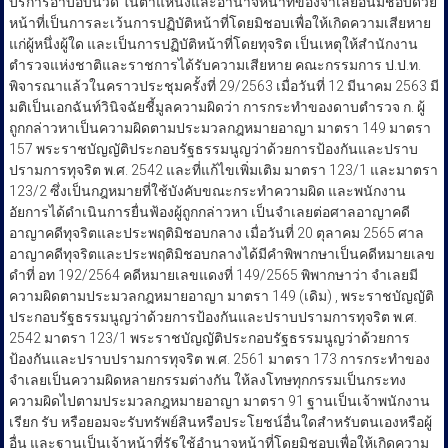
บริการอาบอบนวด ในตำแหน่งและอำนาจหน้าที่ของจำเลยอันมิชอบด้วย
หน้าที่เป็นการละเว้นการปฏิบัติหน้าที่โดยมิชอบเพื่อให้เกิดความเสียหาย
แก่ผู้หนึ่งผู้ใด และเป็นการปฏิบัติหน้าที่โดยทุจริต เป็นเหตุให้สำนักงาน
ตำรวจแห่งชาติและราชการได้รับความเสียหาย คณะกรรมการ ป.ป.ท.
พิจารณาแล้วในคราวประชุมครั้งที่ 29/2563 เมื่อวันที่ 12 มีนาคม 2563 มี
มติเป็นเอกฉันท์วินิจฉัยชี้มูลความผิดว่า การกระทำของดาบตำรวจ ก. ผู้
ถูกกล่าวหาเป็นความผิดตามประมวลกฎหมายอาญา มาตรา 149 มาตรา
157 พระราชบัญญัติประกอบรัฐธรรมนูญว่าด้วยการป้องกันและปราบ
ปรามการทุจริต พ.ศ. 2542 และที่แก้ไขเพิ่มเติม มาตรา 123/1 และมาตรา
123/2 ซึ่งเป็นกฎหมายที่ใช้บังคับขณะกระทำความผิด และพนักงาน
อัยการได้ดำเนินการยื่นฟ้องผู้ถูกกล่าวหา เป็นจำเลยต่อศาลอาญาคดี
อาญาคดีทุจริตและประพฤติมิชอบกลาง เมื่อวันที่ 20 ตุลาคม 2565 ศาล
อาญาคดีทุจริตและประพฤติมิชอบกลางได้มีคำพิพากษาเป็นคดีหมายเลข
ดำที่ อท 192/2564 คดีหมายเลขแดงที่ 149/2565 พิพากษาว่า จำเลยมี
ความผิดตามประมวลกฎหมายอาญา มาตรา 149 (เดิม) , พระราชบัญญัติ
ประกอบรัฐธรรมนูญว่าด้วยการป้องกันและปราบปรามการทุจริต พ.ศ.
2542 มาตรา 123/1 พระราชบัญญัติประกอบรัฐธรรมนูญว่าด้วยการ
ป้องกันและปราบปรามการทุจริต พ.ศ. 2561 มาตรา 173 การกระทำของ
จำเลยเป็นความผิดหลายกรรมต่างกัน ให้ลงโทษทุกกรรมเป็นกระทง
ความผิดไปตามประมวลกฎหมายอาญา มาตรา 91 ฐานเป็นเจ้าพนักงาน
เรียก รับ หรือยอมจะรับทรัพย์สินหรือประโยชน์อื่นใดสำหรับตนเองหรือผู้
อื่น และฐานเป็นเจ้าหน้าที่รัฐใช้อำนาจหน้าที่โดยมิชอบเพื่อให้เกิดความ