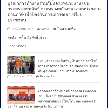
บูรณาการทำงานร่วมกับหลายหน่วยงาน เช่น
กระทรวงพาณิชย์ กระทรวงพลังงาน และหน่วยงาน
ด้านภาษี เพื่อป้องกันการเอารัดเอาเปรียบ
ประชาชน
บน
ปิดความเห็น
20 มีนาคม 2026
admin
พล
พลตำรวจโท ณัฐศักดิ์ เชาว
ตำรวจ
โท
Read More
ณัฐ
ศักดิ์
เชา
รมว.ยุติธรรมลงพื้นที่หมู่บ้านชาวเลราไวย์
วนา
ตรวจมาตรการป้องกันยาเสพติด ย้ำ “บำบัด-
ศัย
ฟื้นฟู-ป้องกัน-ปราบปราม” ควบคู่กัน
ผู้
บน
13 กันยายน 2025
ปิดความเห็น
บัญชาการ
รมว.ยุติธรรม
ลงพื้น
ตำรวจ
ที่
สอบสวน
ผลักดันสล่าล้านนา ผนึกกำลังสร้างความ
หมู่บ้าน
กลาง
ชาวเล
เข้มแข็งยั่งยืนสู่สากลณ ศาลาธรรม
รา
เปิด
มหาวิทยาลัยเชียงใหม่โดย กองทุนส่งเสริม
ไวย์
เผย
งานวัฒนธรรม กรมส่งเสริมวัฒนธรรม
ตรวจ