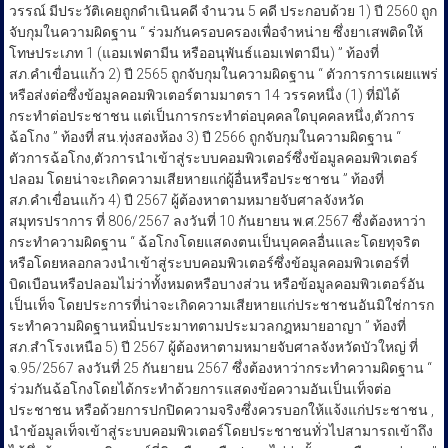
วรรณ์ มีประวัติเคยถูกดำเนินคดี จำนวน 5 คดี ประกอบด้วย 1) ปี 2560 ถูก
จับกุมในความผิดฐาน “ ร่วมกันครอบครองเพื่อจำหน่าย ซึ่งยาเสพติดให้
โทษประเภท 1 (แอมเฟตามีน หรืออนุพันธ์แอมเฟตามีน) ” ท้องที่
สภ.คำเขื่อนแก้ว 2) ปี 2565 ถูกจับกุมในความผิดฐาน “ ตัวการการเผยแพร่
หรือส่งต่อซึ่งข้อมูลคอมพิวเตอร์ตามมาตรา 14 วรรคหนึ่ง (1) ที่มิได้
กระทำต่อประชาชน แต่เป็นการกระทำต่อบุคคลใดบุคคลหนึ่ง,ตัวการ
ฉ้อโกง ” ท้องที่ สน.ทุ่งสองห้อง 3) ปี 2566 ถูกจับกุมในความผิดฐาน “
ตัวการฉ้อโกง,ตัวการนำเข้าสู่ระบบคอมพิวเตอร์ซึ่งข้อมูลคอมพิวเตอร์
ปลอม โดยน่าจะเกิดความเสียหายแก่ผู้อื่นหรือประชาชน ” ท้องที่
สภ.คำเขื่อนแก้ว 4) ปี 2567 ผู้ต้องหาตามหมายจับศาลจังหวัด
สมุทรปราการ ที่ 806/2567 ลงวันที่ 10 กันยายน พ.ศ.2567 ซึ่งต้องหาว่า
กระทำความผิดฐาน “ ฉ้อโกงโดยแสดงตนเป็นบุคคลอื่นและโดยทุจริต
หรือโดยหลอกลวงนำเข้าสู่ระบบคอมพิวเตอร์ซึ่งข้อมูลคอมพิวเตอร์ที่
บิดเบือนหรือปลอมไม่ว่าทั้งหมดหรือบางส่วน หรือข้อมูลคอมพิวเตอร์อัน
เป็นเท็จ โดยประการที่น่าจะเกิดความเสียหายแก่ประชาชนอันมิใช่การก
ระทำความผิดฐานหมิ่นประมาทตามประมวลกฎหมายอาญา ” ท้องที่
สภ.สำโรงเหนือ 5) ปี 2567 ผู้ต้องหาตามหมายจับศาลจังหวัดบัวใหญ่ ที่
จ.95/2567 ลงวันที่ 25 กันยายน 2567 ซึ่งต้องหาว่ากระทำความผิดฐาน “
ร่วมกันฉ้อโกงโดยได้กระทำด้วยการแสดงข้อความอันเป็นเท็จต่อ
ประชาชน หรือด้วยการปกปิดความจริงซึ่งควรบอกให้แจ้งแก่ประชาชน ,
นำข้อมูลเท็จเข้าสู่ระบบคอมพิวเตอร์โดยประชาชนทั่วไปสามารถเข้าถึง