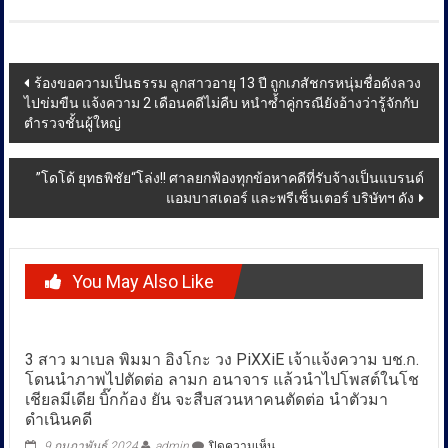
Post
ร้องขอความเป็นธรรม ลูกสาวอายุ 13 ปี ถูกเภสัชกรหนุ่มชื่อดังลวง
ไปข่มขืน แจ้งความ 2 เดือนคดีไม่คืบ หนำซ้ำคู่กรณียังอ้างว่ารู้จักกับ
navigation
ตำรวจชั้นผู้ใหญ่
”โดโด้ ยุทธพิชัย“โล่ง!! ศาลยกฟ้องทุกข้อหาคดีที่รับจ้างเป็นแบรนด์
แอมบาสเดอร์ และพรีเซ็นเตอร์ บริษัทฯ ดัง
You May Also Like
3 สาว มาเบล พิมมา อิงโกะ วง PiXXiE เจ้าแจ้งความ บช.ก.
โดนนำภาพไปตัดต่อ ลามก อนาจาร แล้วนำไปโพสต์ในโช
เชียลมีเดีย บิ๊กก้อง ยัน จะสืบสวนหาคนตัดต่อ นำตัวมา
ดำเนินคดี
บน
9 กุมภาพันธ์ 2024
admin
ปิดความเห็น