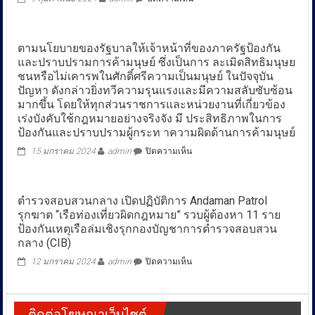
3
สาว
มา
ตามนโยบายของรัฐบาลให้เจ้าหน้าที่ของภาครัฐป้องกัน
เบล
และปราบปรามการค้ามนุษย์ ซึ่งเป็นการ ละเมิดสิทธิมนุษย
พิม
มา
ชนหรือไม่เคารพในศักดิ์ศรีความเป็นมนุษย์ ในปัจจุบัน
อิง
ปัญหา ดังกล่าวยิ่งทวีความรุนแรงและมีความสลับซับซ้อน
โกะ
มากขึ้น โดยให้ทุกส่วนราชการและหน่วยงานที่เกี่ยวข้อง
วง
เร่งบังคับใช้กฎหมายอย่างจริงจัง มี ประสิทธิภาพในการ
PiXXiE
ป้องกันและปราบปรามผู้กระท าความผิดด้านการค้ามนุษย์
เจ้า
แจ้ง
บน
15 มกราคม 2024
admin
ปิดความเห็น
ความ
ตาม
บช.ก.
นโยบาย
โดน
ของ
ตำรวจสอบสวนกลาง เปิดปฏิบัติการ Andaman Patrol
นำ
รัฐบาล
รุกฆาต “เรือท่องเที่ยวผิดกฎหมาย” รวบผู้ต้องหา 11 ราย
ภาพ
ให้
ไป
เจ้า
ป้องกันเหตุเรือล่มเชิงรุก​กองบัญชาการตำรวจสอบสวน
ตัด
หน้าที่
กลาง (CIB)
ต่อ
ของ
บน
12 มกราคม 2024
admin
ปิดความเห็น
ลามก
ภาค
ตำรวจ
อนาจาร
รัฐ
สอบสวน
แล้ว
ป้องกัน
กลาง
นำ
และ
ติดต่อโฆษณาเว็บไซต์
เปิด
ไป
ปราบ