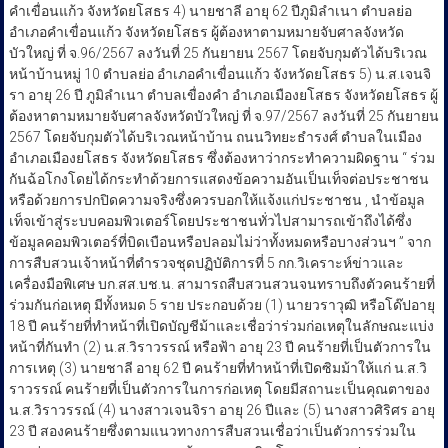
คำเขื่อนแก้ว จังหวัดยโสธร 4) นายชาลี อายุ 62 ปีภูมิลำเนา ตำบลย่อ
อำเภอคำเขื่อนแก้ว จังหวัดยโสธร ผู้ต้องหาตามหมายจับศาลจังหวัด
บัวใหญ่ ที่ จ.96/2567 ลงวันที่ 25 กันยายน 2567 โดยจับกุมตัวได้บริเวณ
หน้าบ้านหมู่ 10 ตำบลย่อ อำเภอคำเขื่อนแก้ว จังหวัดยโสธร 5) น.ส.เจนจิ
รา อายุ 26 ปี ภูมิลำเนา ตำบลเขื่องคำ อำเภอเมืองยโสธร จังหวัดยโสธร ผู้
ต้องหาตามหมายจับศาลจังหวัดบัวใหญ่ ที่ จ.97/2567 ลงวันที่ 25 กันยายน
2567 โดยจับกุมตัวได้บริเวณหน้าบ้าน ถนนวิทยะธำรงศ์ ตำบลในเมือง
อำเภอเมืองยโสธร จังหวัดยโสธร ซึ่งต้องหาว่ากระทำความผิดฐาน “ ร่วม
กันฉ้อโกงโดยได้กระทำด้วยการแสดงข้อความอันเป็นเท็จต่อประชาชน
หรือด้วยการปกปิดความจริงซึ่งควรบอกให้แจ้งแก่ประชาชน , นำข้อมูล
เท็จเข้าสู่ระบบคอมพิวเตอร์โดยประชาชนทั่วไปสามารถเข้าถึงได้ซึ่ง
ข้อมูลคอมพิวเตอร์ที่บิดเบือนหรือปลอมไม่ว่าทั้งหมดหรือบางส่วนฯ ” จาก
การสืบสวนเจ้าหน้าที่ตำรวจชุดปฏิบัติการที่ 5 กก.วิเคราะห์ข่าวและ
เครื่องมือพิเศษ บก.สส.บช.น. สามารถสืบสวนสวนจนทราบถึงตัวคนร้ายที่
ร่วมกันก่อเหตุ มีทั้งหมด 5 ราย ประกอบด้วย (1) นายวราวุฒิ หรือโด๊ปอายุ
18 ปี คนร้ายที่ทำหน้าที่เปิดบัญชีม้าและเชื่อว่าร่วมก่อเหตุในลักษณะแบ่ง
หน้าที่กันทำ (2) น.ส.วิราวรรณ์ หรือฟ้า อายุ 23 ปี คนร้ายที่เป็นตัวการใน
การเหตุ (3) นายชาลี อายุ 62 ปี คนร้ายที่ทำหน้าที่เปิดซิมม้าให้แก่ น.ส.วิ
ราวรรณ์ คนร้ายที่เป็นตัวการในการก่อเหตุ โดยมีสถานะเป็นคุณตาของ
น.ส.วิราวรรณ์ (4) นางสาวเจนจิรา อายุ 26 ปีและ (5) นางสาวศิริศร อายุ
23 ปี สองคนร้ายซึ่งตามแนวทางการสืบสวนเชื่อว่าเป็นตัวการร่วมใน