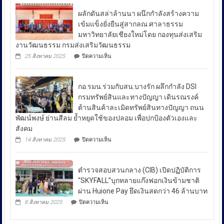
ที่
สอบสวน
ผลักดันสล่าล้านนา ผนึกกำลังสร้างความ
หมู่บ้าน
กลาง
ชาวเล
เข้มแข็งยั่งยืนสู่สากลณ ศาลาธรรม
รา
เปิด
มหาวิทยาลัยเชียงใหม่โดย กองทุนส่งเสริม
ไวย์
เผย
งานวัฒนธรรม กรมส่งเสริมวัฒนธรรม
ตรวจ
ถึง
มาตรการ
บน
25 สิงหาคม 2025
ปิดความเห็น
ป้องกัน
มาตรการ
ผลัก
ยา
ดัน
รับมือ
เสพ
สล่า
ปัญหา
ติด
กอ.รมน.ร่วมกับสน.บางรัก ผลึกกำลัง DSI
ล้าน
ย้ำ
ราคา
นา
กรมทรัพย์สินและทางปัญญา เดินรณรงค์
“บำบัด-
ผนึก
น้ำมัน
ต้านสินค้าละเมิดทรัพย์สินทางปัญญา ถนน
ฟื้นฟู-
กำลัง
ใน
ป้องกัน-
พัฒน์พงษ์ ย่านสีลม ย้ำหยุดใช้ของปลอม เพื่อปกป้องตัวเองและ
สร้าง
ช่วง
ปราบ
ความ
สังคม
ปราม”
เข้ม
สถานการณ์
บน
14 สิงหาคม 2025
ปิดความเห็น
ควบคู่
แข็ง
กอ.รมน.ร่วม
ความ
กัน
ยั่งยืน
กับ
ไม่
สู่
สน.บางรัก
สา
สงบ
ตำรวจสอบสวนกลาง (CIB) เปิดปฏิบัติการ
ผลึก
กลณ
ระหว่าง
กำลัง
“SKYFALL”บุกทลายแก๊งฟอกเงินข้ามชาติ
ศาลา
DSI
ประเทศ
ธรรม
ผ่าน Huione Pay ยึดเงินสดกว่า 46 ล้านบาท
กรม
มหาวิทยาลัย
ซึ่ง
บน
ทรัพย์สิน
8 สิงหาคม 2025
ปิดความเห็น
เชียงใหม่
ตำรวจ
ส่ง
และ
โดย
สอบสวน
ทาง
ผล
กองทุน
กลาง