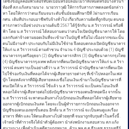
ได้ซึ่งข้อมูลคอมพิวเตอร์ที่บิดเบือนหรือปลอมไม่ว่าทั้งหมดหรือบางส่วนฯ ”
ท้องที่ สภ.แก้งสนามนาง . นายวราวุฒิ ให้การรับสารภาพตลอดข้อกล่าว
หา โดยให้การว่าตนเรียนจนระดับชั้นมัธยมศึกษาปีที่ 3ผ่านการเรียน
กศน. เดิมทีประกอบอาชีพรับจ้างทั่วไป เกี่ยวกับความผิดที่ถูกจับกุม ตนขอ
สารภาพว่าเมื่อช่วงประมาณต้นปี 2567 ได้รู้จักกับ น.ส.วิราวรรณ์ หรือพี่
ฟ้า โดย น.ส.วิราวรรณ์ ได้สอบถามตนว่าสนใจเปิดบัญชีธนาคารให้ โดย
แลกกับค่าจ้างตามยอดเงินที่จะเข้ามาในบัญชี หรือไม่ เนื่องจากขณะนั้น
ตนไม่มีงานทำ ประกอบกับไม่มีเงินใช้จ่าย จึงตอบตกลงเปิดบัญชีธนาคาร
ให้แก่ น.ส.วิราวรรณ์ ตามคำชวน จำนวน 4 บัญชี ประกอบด้วย (1) บัญชี
ธนาคารกรุงศรีอยุธยา (2) บัญชีธนาคารกสิกร (3) บัญชีธนาคารกรุงไทย
(4) บัญชีธนาคารกรุงเทพ หลังจากที่ตนเปิดบัญชีธนาคารให้แก่ น.ส.วิรา
วรรณ์ ตนทราบเป็นอย่างดีว่า น.ส.วิราวรรณ์ นำบัญชีธนาคารที่ตนเปิด
ไปใช้รองรับเงินที่หลอกได้จากผู้เสียหายรายต่างๆ ที่เข้าไปหลอกในเฟส
บุ๊ก โดยหลังจากที่มีผู้เสียหายหลงเชื่อโอนเงินเข้ามาในบัญชีธนาคารที่
ตนเปิดให้ น.ส.วิราวรรณ์ ใช้แล้ว น.ส.วิราวรรณ์ จะเป็นคนโอนเงินที่
หลอกได้จากผู้เสียหายต่อไปยังบัญชีธนาคารของตนอีกทอดนึง จากนั้น
น.ส.วีราวรรณ์ จะพาตนเดินทางไปเบิกถอนเงินที่หลอกได้จากผู้เสียหาย
ออกจากตู้เบิกถอนเงินสด โดยจะเป็นผู้ทำรายการเบิกถอนเงินออกจาก
บัญชีของตนเองทุกขั้นตอน อีกทั้ง น.ส.วิราวรรณ์ จะเป็นคนดูแลเรื่อง
อาหาร ที่พัก และให้ตนเดินทางไปด้วยทุกที่ จนมาถูกจับกุมตัวในครั้งนี้ .
เจ้าหน้าที่ตำรวจจึงได้นำตัวผู้ต้องหา นำส่งพนักงานสอบสวน สภ.แก้ง
สนามนาง เพื่อดำเนินคดีตามกฎหมาย . ด้าน พล.ต.ต.ธีรเดช ธรรมสุธีร์