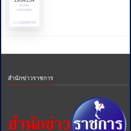
1934154
กระทรวง
TOTAL
VISITORS
พาณิชย์
กระทรวง
พลังงาน
และ
หน่วย
งาน
ด้าน
ภาษี
เพื่อ
ป้องกัน
การ
สำนักข่าวราชการ
เอา
รัด
เอา
เปรียบ
ประชาชน