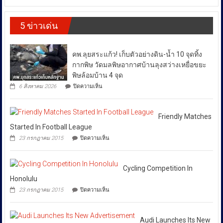
ปัญญา
ให้
ส่ง
(CIB)
เดิน
เสริม
เปิด
ราคา
รณรงค์
งาน
5 ข่าวเด่น
ปฏิบัติ
ต้าน
พลังงาน
วัฒนธรรม
การ
สินค้า
ผันผวน
กรม
“SKYFALL”บุก
ละเมิด
ส่ง
โดย
ทลาย
ทรัพย์สิน
คพ.ลุยสระแก้ว! เก็บตัวอย่างดิน-น้ำ 10 จุดทิ้ง
เสริม
แก๊ง
ทาง
ยืนยัน
วัฒนธรรม
ฟอก
กากพิษ วัดมลพิษอากาศบ้านลุงสว่างเหยื่อขยะ
ปัญญา
ว่า
เงิน
ถนน
พิษล้อมบ้าน 4 จุด
ได้
ข้าม
พัฒน์
บน
6 สิงหาคม 2026
ปิดความเห็น
ชาติ
พงษ์
สั่ง
คพ.ลุย
ผ่าน
ย่าน
การ
สระแก้ว!
Huione
สีลม
เก็บ
ให้
Pay
ย้ำ
ตัวอย่าง
Friendly Matches
ยึด
ทุก
หยุด
ดิน-
Started In Football League
เงินสด
ใช้
หน่วย
น้ำ
กว่า
บน
ของ
23 กรกฎาคม 2015
ปิดความเห็น
10
ที่
46
Friendly
ปลอม
จุด
ล้าน
Matches
เกี่ยวข้อง
เพื่อ
ทิ้ง
บาท
Started
ปกป้อง
โดย
กาก
In
Cycling Competition In
ตัว
พิษ
เฉพาะ
Football
เอง
Honolulu
วัด
กอง
League
และ
มลพิษ
บน
23 กรกฎาคม 2015
ปิดความเห็น
สังคม
บังคับการ
อากาศ
Cycling
บ้าน
Competition
ปราบ
ลุง
In
ปราม
สว่าง
Honolulu
Audi Launches Its New