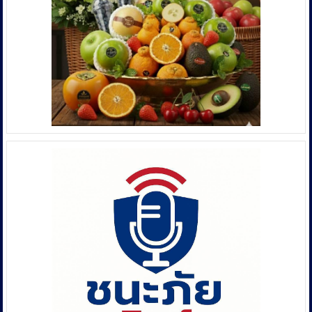
อย่าง
จริงจัง
มี
ประสิทธิภาพ
ใน
การ
ป้องกัน
และ
ปราบ
ปราม
ผู้
กระท
า
ความ
ผิด
ด้าน
การ
ค้า
มนุษย์