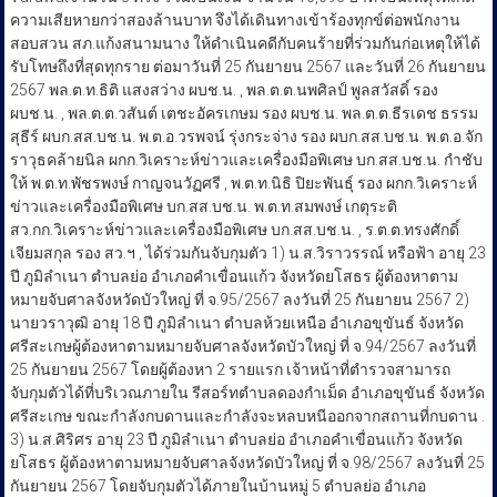
ความเสียหายกว่าสองล้านบาท จึงได้เดินทางเข้าร้องทุกข์ต่อพนักงาน
สอบสวน สภ.แก้งสนามนาง ให้ดำเนินคดีกับคนร้ายที่ร่วมกันก่อเหตุให้ได้
รับโทษถึงที่สุดทุกราย ต่อมาวันที่ 25 กันยายน 2567 และวันที่ 26 กันยายน
2567 พล.ต.ท.ธิติ แสงสว่าง ผบช.น. , พล.ต.ต.นพศิลป์ พูลสวัสดิ์ รอง
ผบช.น. , พล.ต.ต.วสันต์ เตชะอัครเกษม รอง ผบช.น. พล.ต.ต.ธีรเดช ธรรม
สุธีร์ ผบก.สส.บช.น. พ.ต.อ.วรพจน์ รุ่งกระจ่าง รอง ผบก.สส.บช.น. พ.ต.อ.จัก
ราวุธคล้ายนิล ผกก.วิเคราะห์ข่าวและเครื่องมือพิเศษ บก.สส.บช.น. กำชับ
ให้ พ.ต.ท.พัชรพงษ์ กาญจนวัฏศรี , พ.ต.ท.นิธิ ปิยะพันธุ์ รอง ผกก.วิเคราะห์
ข่าวและเครื่องมือพิเศษ บก.สส.บช.น. พ.ต.ท.สมพงษ์ เกตุระติ
สว.กก.วิเคราะห์ข่าวและเครื่องมือพิเศษ บก.สส.บช.น. , ร.ต.ต.ทรงศักดิ์
เจียมสกุล รอง สว.ฯ , ได้ร่วมกันจับกุมตัว 1) น.ส.วิราวรรณ์ หรือฟ้า อายุ 23
ปี ภูมิลำเนา ตำบลย่อ อำเภอคำเขื่อนแก้ว จังหวัดยโสธร ผู้ต้องหาตาม
หมายจับศาลจังหวัดบัวใหญ่ ที่ จ.95/2567 ลงวันที่ 25 กันยายน 2567 2)
นายวราวุฒิ อายุ 18 ปี ภูมิลำเนา ตำบลห้วยเหนือ อำเภอขุขันธ์ จังหวัด
ศรีสะเกษผู้ต้องหาตามหมายจับศาลจังหวัดบัวใหญ่ ที่ จ.94/2567 ลงวันที่
25 กันยายน 2567 โดยผู้ต้องหา 2 รายแรก เจ้าหน้าที่ตำรวจสามารถ
จับกุมตัวได้ที่บริเวณภายใน รีสอร์ทตำบลดองกำเม็ด อำเภอขุขันธ์ จังหวัด
ศรีสะเกษ ขณะกำลังกบดานและกำลังจะหลบหนีออกจากสถานที่กบดาน .
3) น.ส.ศิริศร อายุ 23 ปี ภูมิลำเนา ตำบลย่อ อำเภอคำเขื่อนแก้ว จังหวัด
ยโสธร ผู้ต้องหาตามหมายจับศาลจังหวัดบัวใหญ่ ที่ จ.98/2567 ลงวันที่ 25
กันยายน 2567 โดยจับกุมตัวได้ภายในบ้านหมู่ 5 ตำบลย่อ อำเภอ