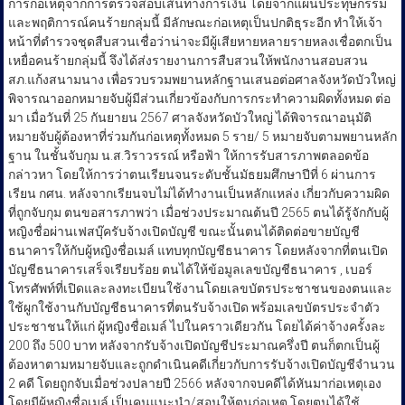
การก่อเหตุจากการตรวจสอบเส้นทางการเงิน โดยจากแผนประทุษกรรม
และพฤติการณ์คนร้ายกลุ่มนี้ มีลักษณะก่อเหตุเป็นปกติธุระอีก ทำให้เจ้า
หน้าที่ตำรวจชุดสืบสวนเชื่อว่าน่าจะมีผู้เสียหายหลายรายหลงเชื่อตกเป็น
เหยื่อคนร้ายกลุ่มนี้ จึงได้ส่งรายงานการสืบสวนให้พนักงานสอบสวน
สภ.แก้งสนามนาง เพื่อรวบรวมพยานหลักฐานเสนอต่อศาลจังหวัดบัวใหญ่
พิจารณาออกหมายจับผู้มีส่วนเกี่ยวข้องกับการกระทำความผิดทั้งหมด ต่อ
มา เมื่อวันที่ 25 กันยายน 2567 ศาลจังหวัดบัวใหญ่ ได้พิจารณาอนุมัติ
หมายจับผู้ต้องหาที่ร่วมกันก่อเหตุทั้งหมด 5 ราย/ 5 หมายจับตามพยานหลัก
ฐาน ในชั้นจับกุม น.ส.วิราวรรณ์ หรือฟ้า ให้การรับสารภาพตลอดข้อ
กล่าวหา โดยให้การว่าตนเรียนจนระดับชั้นมัธยมศึกษาปีที่ 6 ผ่านการ
เรียน กศน. หลังจากเรียนจบไม่ได้ทำงานเป็นหลักแหล่ง เกี่ยวกับความผิด
ที่ถูกจับกุม ตนขอสารภาพว่า เมื่อช่วงประมาณต้นปี 2565 ตนได้รู้จักกับผู้
หญิงชื่อผ่านเฟสบุ๊ครับจ้างเปิดบัญชี ขณะนั้นตนได้ติดต่อขายบัญชี
ธนาคารให้กับผู้หญิงชื่อเมล์ แทบทุกบัญชีธนาคาร โดยหลังจากที่ตนเปิด
บัญชีธนาคารเสร็จเรียบร้อย ตนได้ให้ข้อมูลเลขบัญชีธนาคาร , เบอร์
โทรศัพท์ที่เปิดและลงทะเบียนใช้งานโดยเลขบัตรประชาชนของตนและ
ใช้ผูกใช้งานกับบัญชีธนาคารที่ตนรับจ้างเปิด พร้อมเลขบัตรประจำตัว
ประชาชนให้แก่ ผู้หญิงชื่อเมล์ ไปในคราวเดียวกัน โดยได้ค่าจ้างครั้งละ
200 ถึง 500 บาท หลังจากรับจ้างเปิดบัญชีประมาณครึ่งปี ตนก็ตกเป็นผู้
ต้องหาตามหมายจับและถูกดำเนินคดีเกี่ยวกับการรับจ้างเปิดบัญชีจำนวน
2 คดี โดยถูกจับเมื่อช่วงปลายปี 2566 หลังจากจบคดีได้หันมาก่อเหตุเอง
โดยมีผู้หญิงชื่อเมล์ เป็นคนแนะนำ/สอนให้ตนก่อเหตุ โดยตนได้ใช้