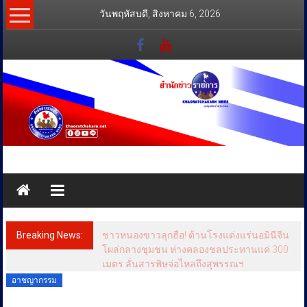
Skip
วันพฤหัสบดี, สิงหาคม 6, 2026
to
content
สำนัก
ข่าว
ราชการ
Breaking News:
ชาวหนองขาวลุกฮือ! ต้านโรงแต่งแร่นอมินีจีน
ทุกข์
โผล่กลางชุมชน ห่างคลองชลประทานแค่ 300
เมตร ลั่นสารพิษจ่อไหลถึงสุพรรณฯ
สุข
อาชญากรรม
เคียง
ข้าง