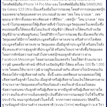
โทรศัพท์มือถือ iPhone 14 Pro Max และโทรศัพท์มือถือ ยี่ห้อ SAMSUNG
รุ่น Galaxy S23 Ultra เป็นเครื่องมือในการก่อเหตุ โดยทำการปลอมเฟสบุ๊ก
ของเพจขายวัตถุมงคลต่างๆ ประกอบด้วย เพจ “เพจ.โทน บางแค ” , เพจ “
คุณเม สาลิกาลิ้นทอง พระพิฆเนศ ราศีปีชง ” , เฟสบุ๊ก “ โทน บางแค ” ก่อน
จะเข้าไปก่อเหตุหลอกให้ผู้เสียหายที่เข้าไปประมูลวัตถุมงคลในเพจนั้นซึ่ง
ตนปลอมขึ้นให้หลงเชื่อโอนเงินเข้าบัญชีม้า (ที่ตนจ้างให้คนรับจ้างเปิด
บัญชีม้ามาอาศัยอยู่กับตน) โดยมีวิธีการในการก่อเหตุ คือ เมื่อเพจเกี่ยวกับ
วัตถุมงคลได้มีการโพสต์ประมูลหรือตั้งราคาลงขาย หรือทำการไลฟ์สด
ประมูลหรือตั้งราคาลงขาย วัตถุมงคล เมื่อมีลูกค้าประมูลได้ หรือสนใจสั่ง
ซื้อ ตนจะทำการสุ่มลูกค้าที่ประมูลได้ หรือสนใจลงราคาสั่งซื้อวัตถุมงคล
โดยการทักข้อความส่วนตัวไปหาเฟสบุ๊กของลูกค้าดังกล่าว ผ่าน
Facebook Messenger โดยสวมรอยเป็นเพจจริง โดยให้ค่าจ้างแก่นายว
ราวุฒิ บุคคลที่มาทำหน้าที่รับจ้างเปิดบัญชีม้าให้ตน ครั้งละ 500 ถึง 1,000
บาท โดยตนให้นายวราวุฒิ มาอยู่กินนอนด้วยกัน เดินทางไปเบิกถอนเงิน
ที่หลอกได้จากผู้เสียหายด้วยกัน . ทั้งนี้ แต่ละเคสที่ตนสวมรอยหลอกให้ผู้
เสียหายหรือลูกค้าโอนเงิน เมื่อลูกค้าหรือผู้เสียหายโอนเงินให้ตนครบตาม
จำนวนราคาวัตถุมงคลเสร็จเรียบร้อยแล้ว ตนก็จะทำนิ่งเฉยไม่ตอบ
ข้อความสนทนากับลูกค้าหรือผู้เสียหาย หากมีลูกค้าหรือผู้เสียหายรายใด
ด่าว่า ตนก็จะทำการบล็อกเฟสบุ๊ก เงินที่ได้จากการก่อเหตุนำไปใช้ในชีวิต
ประจำวัน จนมาถูกจับกุมตัวในครั้งนี้ . จากการตรวจสอบประวัติคดีใน
ฐานข้อมูลสำนักงานตำรวจแห่งชาติ (ระบบ Crime) พบข้อมูลว่า น.ส.วิรา