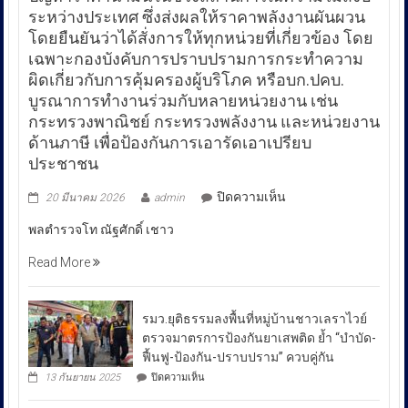
ระหว่างประเทศ ซึ่งส่งผลให้ราคาพลังงานผันผวน
โดยยืนยันว่าได้สั่งการให้ทุกหน่วยที่เกี่ยวข้อง โดย
เฉพาะกองบังคับการปราบปรามการกระทำความ
ผิดเกี่ยวกับการคุ้มครองผู้บริโภค หรือบก.ปคบ.
บูรณาการทำงานร่วมกับหลายหน่วยงาน เช่น
กระทรวงพาณิชย์ กระทรวงพลังงาน และหน่วยงาน
ด้านภาษี เพื่อป้องกันการเอารัดเอาเปรียบ
ประชาชน
บน
ปิดความเห็น
20 มีนาคม 2026
admin
พล
พลตำรวจโท ณัฐศักดิ์ เชาว
ตำรวจ
โท
Read More
ณัฐ
ศักดิ์
เชา
รมว.ยุติธรรมลงพื้นที่หมู่บ้านชาวเลราไวย์
วนา
ตรวจมาตรการป้องกันยาเสพติด ย้ำ “บำบัด-
ศัย
ฟื้นฟู-ป้องกัน-ปราบปราม” ควบคู่กัน
ผู้
บน
13 กันยายน 2025
ปิดความเห็น
บัญชาการ
รมว.ยุติธรรม
ลงพื้น
ตำรวจ