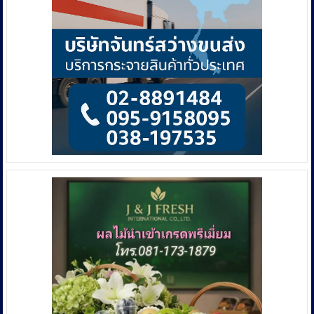
ทวี
กลาง
ความ
(CIB)
รุนแรง
และ
มี
ความ
สลับ
ซับ
ซ้อน
มาก
ขึ้น
โดย
ให้
ทุก
ส่วน
ราชการ
และ
หน่วย
งาน
ที่
เกี่ยวข้อง
เร่ง
บังคับ
ใช้
กฎหมาย