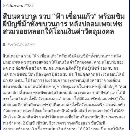
ประชาชน
27 กันยายน 2024
สืบนครบาล รวบ “ฟ้า เขื่อนแก้ว” พร้อมซิม
ผีบัญชีม้าทั้งขบวนการ หลังปลอมเพจเฟซ
สวมรอยหลอกให้โอนเงินค่าวัตถุมงคล
Posted By: admin
สืบนครบาล รวบ “ฟ้า เขื่อนแก้ว” พร้อมซิมผีบัญชีม้าทั้งขบวนการ หลัง
ปลอมเพจเฟซสวมรอยหลอกให้โอนเงินค่าวัตถุมงคล . ตามนโยบายของ
พล.ต.อ.ต่อศักดิ์ สุขวิมล ผบ.ตร. ,พล.ต.อ.กิตติ์รัฐ พันธุ์เพ็ชร์ รอง ผบ.ตร.
,พล.ต.ท.ธัชชัย ปิตะนีละบุตร ผู้ช่วย ผบ.ตร. โดยชุดลาดตระเวนออนไลน์
บก.สส.บช.น. ได้รับการร้องเรียนจากประชาชนผู้เสียหายว่าช่วงเดือน
สิงหาคมที่ผ่านมาตนได้สั่งเช่าบูชาวัตถุมงคลในเพจเฟซบุ๊ก ชื่อบัญชี “คุณ
เม สาลิกาลิ้นทอง พระพิฆเนศ สร้อยข้อมือ ดวงชะตา ราศี ปีชง” และได้มี
การโอนเงินค่าสั่งซื้อวัตถุมงคล แล้วต่อมา ได้มีมิจฉาชีพปลอมเฟซบุ๊กใน
ลักษณะเดียวกันกับเพจเฟซบุ๊กที่ตนตกลงสั่งซื้อวัตถุมงคงจริง สวมรอยทัก
ข้อความมาหลอกให้ตนโอนเงินค่าสินค้าเพิ่มเติมโดยหลอกว่ายังไม่ได้รับ
เงินโอนเงินค่าสินค้า จนทำให้ตนหลงเชื่อโอนเงินจากบัญชีธนาคารของ
ตน จำนวน 2 บัญชี เข้าบัญชีธนาคารกรุงศรีอยุธยา ชื่อบัญชี
Varawutจำนวน 3 ครั้ง รวมเป็นเงิน จำนวน 16,093 บาท เป็นเหตุให้เกิด