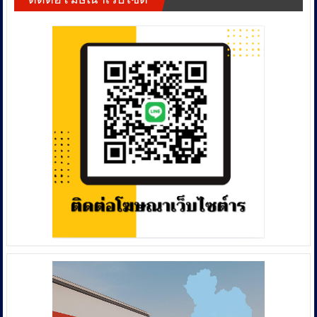
ปฏิบัติ
โพสต์
ปราม
การ
ใน
การ
Andaman
โช
ค้า
Patrol
เชีย
มนุษย์
รุกฆาต
ลมี
ซึ่ง
“เรือ
เดีย
เป็นการ
ท่อง
บิ๊
ละเมิด
เที่ยว
กก้
สิทธิ
ผิด
อง
มนุษย
กฎหมาย”
ยัน
ชน
รวบ
จะ
หรือ
ผู้
สืบสวน
ไม่
ต้องหา
หา
เคารพ
11
คน
ใน
ราย
ตัด
ศักดิ์ศรี
ป้องกัน
ต่อ
ความ
เหตุ
นำ
เป็น
เรือ
ตัว
มนุษย์
ล่ม
มา
ใน
เชิง
ดำเนิน
ปัจจุบัน
รุก​
คดี
ปัญหา
กอง
ดัง
บัญชาการ
กล่าว
ตำรวจ
ยิ่ง
สอบสวน