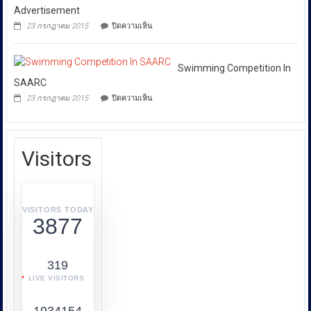
การก
เหยื่อ
Advertisement
ขยะ
ระ
บน
23 กรกฎาคม 2015
ปิดความเห็น
พิษ
ทำความ
Audi
ล้อม
Launches
ผิด
บ้าน
Its
เกี่ยว
4
New
Swimming Competition In
จุด
กับ
Advertisement
SAARC
การ
บน
23 กรกฎาคม 2015
ปิดความเห็น
คุ้มครอง
Swimming
Competition
ผู้
In
บริโภค
SAARC
หรือ
Visitors
บก.ปคบ.
บูรณ
า
การ
VISITORS TODAY
3877
ทำงาน
ร่วม
กับ
319
หลาย
LIVE VISITORS
หน่วย
งาน
เช่น