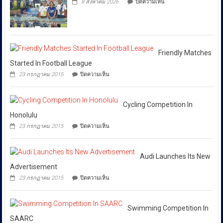
เสริม
8 สิงหาคม 2026
ปิดความเห็น
แก๊ง
ทาง
ยืนยัน
วัฒนธรรม
ฟอก
ปัญญา
ว่า
เงิน
ถนน
ได้
ข้าม
พัฒน์
ชาติ
พงษ์
สั่ง
ผ่าน
ย่าน
การ
Huione
สีลม
Friendly Matches
ให้
Pay
ย้ำ
Started In Football League
ยึด
ทุก
หยุด
บน
เงินสด
23 กรกฎาคม 2015
ปิดความเห็น
ใช้
หน่วย
Friendly
กว่า
ของ
Matches
ที่
46
ปลอม
Started
ล้าน
เกี่ยวข้อง
เพื่อ
In
Cycling Competition In
บาท
ปกป้อง
โดย
Football
Honolulu
ตัว
เฉพาะ
League
เอง
บน
23 กรกฎาคม 2015
ปิดความเห็น
กอง
และ
Cycling
สังคม
Competition
บังคับการ
In
ปราบ
Honolulu
Audi Launches Its New
ปราม
Advertisement
การก
บน
23 กรกฎาคม 2015
ปิดความเห็น
ระ
Audi
Launches
ทำความ
Its
ผิด
New
Swimming Competition In
เกี่ยว
Advertisement
SAARC