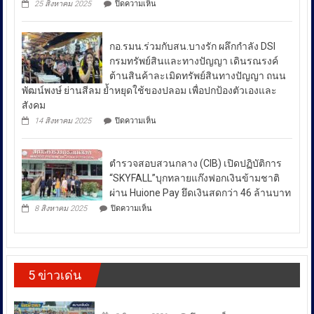
บน
25 สิงหาคม 2025
ปิดความเห็น
ป้องกัน
มาตรการ
ผลัก
ยา
ดัน
รับมือ
เสพ
สล่า
ปัญหา
ติด
กอ.รมน.ร่วมกับสน.บางรัก ผลึกกำลัง DSI
ล้าน
ย้ำ
ราคา
นา
กรมทรัพย์สินและทางปัญญา เดินรณรงค์
“บำบัด-
ผนึก
น้ำมัน
ต้านสินค้าละเมิดทรัพย์สินทางปัญญา ถนน
ฟื้นฟู-
กำลัง
ใน
ป้องกัน-
พัฒน์พงษ์ ย่านสีลม ย้ำหยุดใช้ของปลอม เพื่อปกป้องตัวเองและ
สร้าง
ช่วง
ปราบ
ความ
สังคม
ปราม”
เข้ม
สถานการณ์
บน
14 สิงหาคม 2025
ปิดความเห็น
ควบคู่
แข็ง
กอ.รมน.ร่วม
ความ
กัน
ยั่งยืน
กับ
ไม่
สู่
สน.บางรัก
สา
สงบ
ตำรวจสอบสวนกลาง (CIB) เปิดปฏิบัติการ
ผลึก
กลณ
ระหว่าง
กำลัง
“SKYFALL”บุกทลายแก๊งฟอกเงินข้ามชาติ
ศาลา
DSI
ประเทศ
ธรรม
ผ่าน Huione Pay ยึดเงินสดกว่า 46 ล้านบาท
กรม
มหาวิทยาลัย
ซึ่ง
บน
ทรัพย์สิน
8 สิงหาคม 2025
ปิดความเห็น
เชียงใหม่
ตำรวจ
ส่ง
และ
โดย
สอบสวน
ทาง
ผล
กองทุน
กลาง
ปัญญา
ให้
ส่ง
(CIB)
เดิน
เสริม
เปิด
ราคา
รณรงค์
งาน
5 ข่าวเด่น
ปฏิบัติ
ต้าน
พลังงาน
วัฒนธรรม
การ
สินค้า
ผันผวน
กรม
“SKYFALL”บุก
ละเมิด
ส่ง
โดย
ทลาย
ทรัพย์สิน
บน