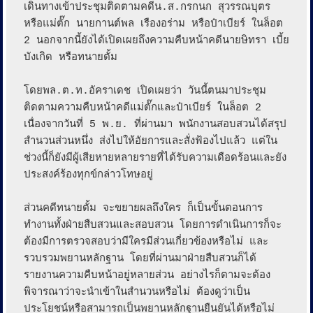
เดินทางเข้าประชุมติดตามคดีน.ส.กรกนก สุวรรณบุตร 
หรือแม่ตั๊ก นายกานต์พล เรืองอร่าม หรือป๋าเบียร์ ในล็อต 
2 นอกจากนี้ยังได้เปิดเผยถึงความคืบหน้าคดีนายษิทรา เบี้ย
บังเกิด หรือทนายตั้ม

โดยพล.ต.ท.อัคราเดช เปิดเผยว่า วันนี้ตนมาประชุม
ติดตามความคืบหน้าคดีแม่ตั๊กและป๋าเบียร์ ในล็อต 2 
เนื่องจากวันที่ 5 พ.ย. ที่ผ่านมา พนักงานสอบสวนได้สรุป
สำนวนส่วนหนึ่ง ส่งไปให้อัยการและสั่งฟ้องไปแล้ว แต่ใน
ช่วงนี้ก็ยังมีผู้เสียหายหลายรายที่ได้รับความเดือดร้อนและยัง
ประสงค์ร้องทุกข์กล่าวโทษอยู่

ส่วนคดีทนายตั้ม จะขยายผลถึงใคร ก็เป็นขั้นตอนการ
ทำงานทั้งฝ่ายสืบสวนและสอบสวน โดยการดำเนินการก็จะ
ต้องมีการตรวจสอบว่ามีใครมีส่วนเกี่ยวข้องหรือไม่ และ
รวบรวมพยานหลักฐาน โดยที่ผ่านมาฝ่ายสืบสวนก็ได้
รายงานความคืบหน้าอยู่หลายส่วน อย่างไรก็ตามจะต้อง
พิจารณาว่าจะนำเข้าในสำนวนหรือไม่ ต้องดูว่าเป็น
ประโยชน์หรือสามารถเป็นพยานหลักฐานยืนยันได้หรือไม่