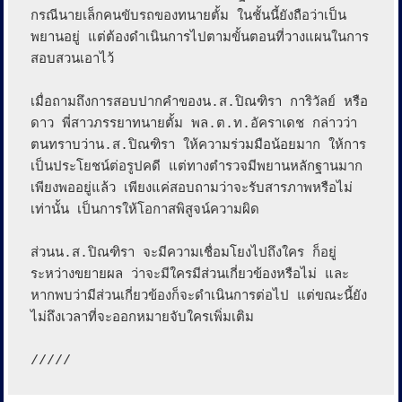
กรณีนายเล็กคนขับรถของทนายตั้ม ในชั้นนี้ยังถือว่าเป็น
พยานอยู่ แต่ต้องดำเนินการไปตามขั้นตอนที่วางแผนในการ
สอบสวนเอาไว้

เมื่อถามถึงการสอบปากคำของน.ส.ปิณฑิรา การิวัลย์ หรือ
ดาว พี่สาวภรรยาทนายตั้ม พล.ต.ท.อัคราเดช กล่าวว่า 
ตนทราบว่าน.ส.ปิณฑิรา ให้ความร่วมมือน้อยมาก ให้การ
เป็นประโยชน์ต่อรูปคดี แต่ทางตำรวจมีพยานหลักฐานมาก
เพียงพออยู่แล้ว เพียงแค่สอบถามว่าจะรับสารภาพหรือไม่
เท่านั้น เป็นการให้โอกาสพิสูจน์ความผิด 

ส่วนน.ส.ปิณฑิรา จะมีความเชื่อมโยงไปถึงใคร ก็อยู่
ระหว่างขยายผล ว่าจะมีใครมีส่วนเกี่ยวข้องหรือไม่ และ
หากพบว่ามีส่วนเกี่ยวข้องก็จะดำเนินการต่อไป แต่ขณะนี้ยัง
ไม่ถึงเวลาที่จะออกหมายจับใครเพิ่มเติม

/////