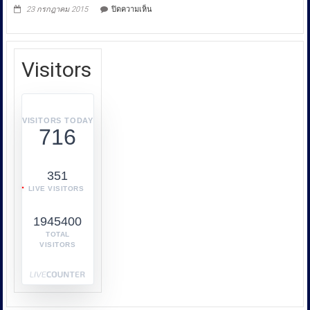
กับ
บน
23 กรกฎาคม 2015
ปิดความเห็น
การ
Swimming
Competition
คุ้มครอง
In
ผู้
SAARC
บริโภค
Visitors
หรือ
บก.ปคบ.
บูรณ
า
VISITORS TODAY
716
การ
ทำงาน
ร่วม
351
กับ
LIVE VISITORS
หลาย
หน่วย
1945400
งาน
เช่น
TOTAL
VISITORS
กระทรวง
พาณิชย์
กระทรวง
พลังงาน
และ