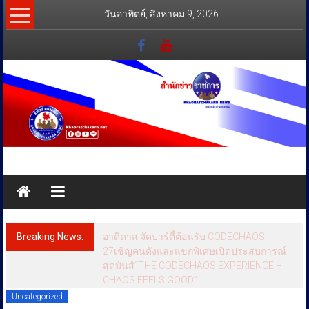
Skip
วันอาทิตย์, สิงหาคม 9, 2026
to
content
สำนัก
ข่าว
ราชการ
Breaking News:
อาดิดาส จัดปาร์ตี้ต้อนรับ CODECHAOS
ทุกข์
27เชิญคนดังและแขกพิเศษเปิดประสบการณ์
สุดมันส์“THE CODECHAOS EXPERIENCE –
สุข
CHAOS FEELS GOOD”
เคียง
Uncategorized
ข้าง