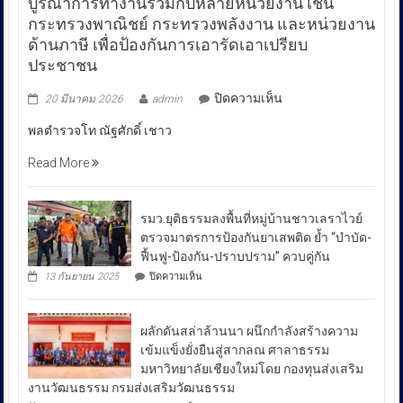
บูรณาการทำงานร่วมกับหลายหน่วยงาน เช่น
กระทรวงพาณิชย์ กระทรวงพลังงาน และหน่วยงาน
ด้านภาษี เพื่อป้องกันการเอารัดเอาเปรียบ
ประชาชน
บน
ปิดความเห็น
20 มีนาคม 2026
admin
พล
พลตำรวจโท ณัฐศักดิ์ เชาว
ตำรวจ
โท
Read More
ณัฐ
ศักดิ์
เชา
รมว.ยุติธรรมลงพื้นที่หมู่บ้านชาวเลราไวย์
วนา
ตรวจมาตรการป้องกันยาเสพติด ย้ำ “บำบัด-
ศัย
ฟื้นฟู-ป้องกัน-ปราบปราม” ควบคู่กัน
ผู้
บน
13 กันยายน 2025
ปิดความเห็น
บัญชาการ
รมว.ยุติธรรม
ลงพื้น
ตำรวจ
ที่
สอบสวน
ผลักดันสล่าล้านนา ผนึกกำลังสร้างความ
หมู่บ้าน
กลาง
ชาวเล
เข้มแข็งยั่งยืนสู่สากลณ ศาลาธรรม
รา
เปิด
มหาวิทยาลัยเชียงใหม่โดย กองทุนส่งเสริม
ไวย์
เผย
งานวัฒนธรรม กรมส่งเสริมวัฒนธรรม
ตรวจ
ถึง
มาตรการ