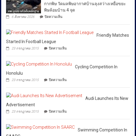
วัฒนธรรม
ฟอก
กากพิษ วัดมลพิษอากาศบ้านลุงสว่างเหยื่อขยะ
ปัญญา
ว่า
เงิน
ถนน
พิษล้อมบ้าน 4 จุด
ได้
ข้าม
พัฒน์
บน
6 สิงหาคม 2026
ปิดความเห็น
ชาติ
พงษ์
สั่ง
คพ.ลุย
ผ่าน
ย่าน
การ
สระแก้ว!
Huione
สีลม
เก็บ
ให้
Pay
ย้ำ
ตัวอย่าง
Friendly Matches
ยึด
ทุก
หยุด
ดิน-
Started In Football League
เงินสด
ใช้
หน่วย
น้ำ
กว่า
บน
ของ
23 กรกฎาคม 2015
ปิดความเห็น
10
ที่
46
Friendly
ปลอม
จุด
ล้าน
Matches
เกี่ยวข้อง
เพื่อ
ทิ้ง
บาท
Started
ปกป้อง
โดย
กาก
In
Cycling Competition In
ตัว
พิษ
เฉพาะ
Football
เอง
Honolulu
วัด
กอง
League
และ
มลพิษ
บน
23 กรกฎาคม 2015
ปิดความเห็น
สังคม
บังคับการ
อากาศ
Cycling
บ้าน
Competition
ปราบ
ลุง
In
ปราม
สว่าง
Honolulu
Audi Launches Its New
การก
เหยื่อ
Advertisement
ขยะ
ระ
บน
23 กรกฎาคม 2015
ปิดความเห็น
พิษ
ทำความ
Audi
ล้อม
Launches
ผิด
บ้าน
Its
เกี่ยว
4
New
Swimming Competition In
จุด
กับ
Advertisement