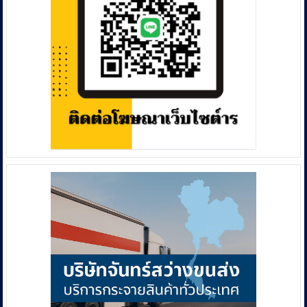
ให้
ยุติ
การ
ใช้
ความ
รุนแรง
และ
เคารพ
หลัก
สิทธิ
มนุษย
ชน
กรณี
ปฏิบัติ
การ
ทาง
ทหาร
โจมตี
สาธารณรัฐ
อิสลาม
อิหร่าน