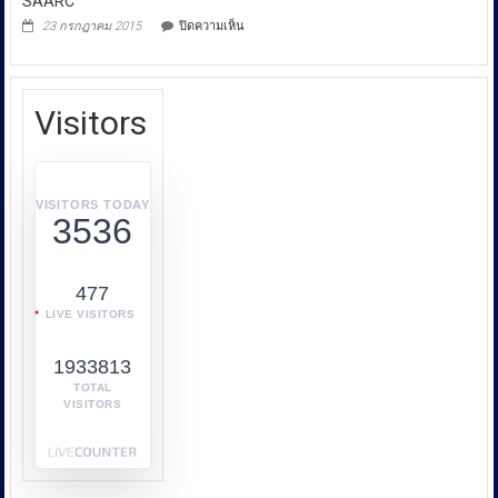
SAARC
การ
บน
23 กรกฎาคม 2015
ปิดความเห็น
คุ้มครอง
Swimming
Competition
ผู้
In
บริโภค
SAARC
หรือ
Visitors
บก.ปคบ.
บูรณ
า
การ
VISITORS TODAY
3536
ทำงาน
ร่วม
กับ
477
หลาย
LIVE VISITORS
หน่วย
งาน
1933813
เช่น
กระทรวง
TOTAL
VISITORS
พาณิชย์
กระทรวง
พลังงาน
และ