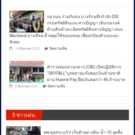
ป้องกัน
มาตรการ
ผลัก
ยา
ดัน
รับมือ
เสพ
สล่า
ปัญหา
ติด
กอ.รมน.ร่วมกับสน.บางรัก ผลึกกำลัง DSI
ล้าน
ย้ำ
ราคา
นา
กรมทรัพย์สินและทางปัญญา เดินรณรงค์
“บำบัด-
ผนึก
น้ำมัน
ต้านสินค้าละเมิดทรัพย์สินทางปัญญา ถนน
ฟื้นฟู-
กำลัง
ใน
ป้องกัน-
พัฒน์พงษ์ ย่านสีลม ย้ำหยุดใช้ของปลอม เพื่อปกป้องตัวเองและ
สร้าง
ช่วง
ปราบ
ความ
สังคม
ปราม”
เข้ม
สถานการณ์
บน
14 สิงหาคม 2025
ปิดความเห็น
ควบคู่
แข็ง
กอ.รมน.ร่วม
ความ
กัน
ยั่งยืน
กับ
ไม่
สู่
สน.บางรัก
สา
สงบ
ตำรวจสอบสวนกลาง (CIB) เปิดปฏิบัติการ
ผลึก
กลณ
ระหว่าง
กำลัง
“SKYFALL”บุกทลายแก๊งฟอกเงินข้ามชาติ
ศาลา
DSI
ประเทศ
ธรรม
ผ่าน Huione Pay ยึดเงินสดกว่า 46 ล้านบาท
กรม
มหาวิทยาลัย
ซึ่ง
บน
ทรัพย์สิน
8 สิงหาคม 2025
ปิดความเห็น
เชียงใหม่
ตำรวจ
ส่ง
และ
โดย
สอบสวน
ทาง
ผล
กองทุน
กลาง
ปัญญา
ให้
ส่ง
(CIB)
เดิน
เสริม
เปิด
ราคา
รณรงค์
งาน
5 ข่าวเด่น
ปฏิบัติ
ต้าน
พลังงาน
วัฒนธรรม
การ
สินค้า
ผันผวน
กรม
“SKYFALL”บุก
ละเมิด
ส่ง
โดย
ทลาย
ทรัพย์สิน
คพ.ลุยสระแก้ว! เก็บตัวอย่างดิน-น้ำ 10 จุดทิ้ง
เสริม
แก๊ง
ทาง
ยืนยัน