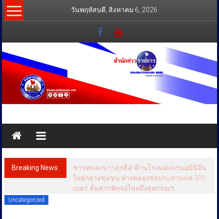
Skip
วันพฤหัสบดี, สิงหาคม 6, 2026
to
content
สำนัก
ข่าว
ราชการ
Breaking News:
ชาวหนองขาวลุกฮือ! ต้านโรงแต่งแร่นอมินีจีน
ทุกข์
โผล่กลางชุมชน ห่างคลองชลประทานแค่ 300
เมตร ลั่นสารพิษจ่อไหลถึงสุพรรณฯ
สุข
Uncategorized
เคียง
ข้าง