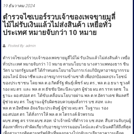
ประชาชน
19 ธันวาคม 2024
ตำรวจไซเบอร์รวบเจ้าของเพจขายมูลี่
ไม้ไผ่รับเงินแล้วไม่ส่งสินค้า เหยื่อทั่ว
ประเทศ หมายจับกว่า 10 หมาย
Posted By: admin
ตำรวจไซเบอร์รวบเจ้าของเพจขายมูลี่ไม้ไผ่ รับเงินแล้วไม่ส่งสินค้า เหยื่อ
ทั่วประเทศ หมายจับกว่า 10 หมาย ตามนโยบาย นางสาวแพทองธาร ชิน
วัตร นายกรัฐมนตรี ได้กำหนดนโยบายในการเร่งแก้ปัญหาอาชญากรรม
ออนไลน์ มิจฉาชีพ และอาชญากรรมข้ามชาติ เพื่อปกป้องผลประโยชน์
ของประชาชน โดย พล.ต.อ.กิตติ์รัฐ พันธุ์เพ็ชร์ ผบ.ตร., พล.ต.อ.ธนา ชูวงศ์
รอง ผบ.ตร. และ พล.ต.ท.ธัชชัย ปิตะนีละบุตร ผู้ช่วย ผบ.ตร.รรท.จตช. ใน
ฐานะ ผอ.ศปอส.ตร. ได้ขับเคลื่อนนโยบายผ่าน พล.ต.ท.อัคราเดช พิมลศรี
ผู้ช่วย ผบ.ตร. ในฐานะผู้รับผิดชอบควบคุมสั่งการ บช.สอท. และ
พล.ต.ท.อิทธิพล อัจฉริยะประดิษฐ์ ผู้ช่วย ผบ.ตร. ในฐานะ รอง
ผอ.ศปอส.ตร. ได้สั่งการให้ พล.ต.ท.ไตรรงค์ ผิวพรรณ
ผบช.สพฐ.ตร.รรท.ผบช.สอท. นำเจ้าหน้าที่ตำรวจ บช.สอท. สืบสวนจับกุมผู้
ต้องหาที่กระทำผิดเกี่ยวกับอาชญากรรมออนไลน์และดำเนินคดีให้ถึงที่สุด
เพื่อสามารถติดตามทรัพย์สินที่หลอกลวงไปกลับมาเยียวยาความเดือด