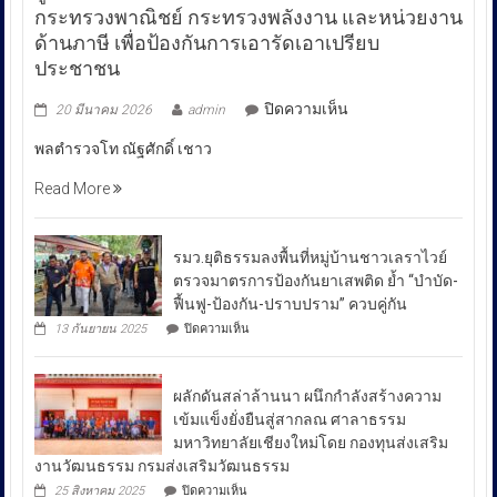
กระทรวงพาณิชย์ กระทรวงพลังงาน และหน่วยงาน
ด้านภาษี เพื่อป้องกันการเอารัดเอาเปรียบ
ประชาชน
บน
ปิดความเห็น
20 มีนาคม 2026
admin
พล
พลตำรวจโท ณัฐศักดิ์ เชาว
ตำรวจ
โท
Read More
ณัฐ
ศักดิ์
เชา
รมว.ยุติธรรมลงพื้นที่หมู่บ้านชาวเลราไวย์
วนา
ตรวจมาตรการป้องกันยาเสพติด ย้ำ “บำบัด-
ศัย
ฟื้นฟู-ป้องกัน-ปราบปราม” ควบคู่กัน
ผู้
บน
13 กันยายน 2025
ปิดความเห็น
บัญชาการ
รมว.ยุติธรรม
ลงพื้น
ตำรวจ
ที่
สอบสวน
ผลักดันสล่าล้านนา ผนึกกำลังสร้างความ
หมู่บ้าน
กลาง
ชาวเล
เข้มแข็งยั่งยืนสู่สากลณ ศาลาธรรม
รา
เปิด
มหาวิทยาลัยเชียงใหม่โดย กองทุนส่งเสริม
ไวย์
เผย
งานวัฒนธรรม กรมส่งเสริมวัฒนธรรม
ตรวจ
ถึง
มาตรการ
บน
25 สิงหาคม 2025
ปิดความเห็น