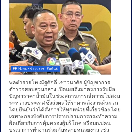
PR News - ข่าวประชาสัมพันธ์
พลตำรวจโท ณัฐศักดิ์ เชาวนาศัย ผู้บัญชาการ
ตำรวจสอบสวนกลาง เปิดเผยถึงมาตรการรับมือ
ปัญหาราคาน้ำมันในช่วงสถานการณ์ความไม่สงบ
ระหว่างประเทศ ซึ่งส่งผลให้ราคาพลังงานผันผวน
โดยยืนยันว่าได้สั่งการให้ทุกหน่วยที่เกี่ยวข้อง โดย
เฉพาะกองบังคับการปราบปรามการกระทำความ
ผิดเกี่ยวกับการคุ้มครองผู้บริโภค หรือบก.ปคบ.
บูรณาการทำงานร่วมกับหลายหน่วยงาน เช่น