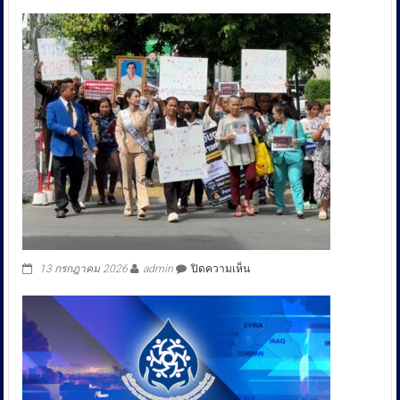
กรม
ทางหลวง
สรุป
ผล
การ
ศึกษา
โครงการ
ปรับปรุง
ทางหลวง
หมายเลข
1026
ช่วง
บ.ผา
เวียง-
บ.หนอง
ห้า
เพิ่ม
บน
13 กรกฎาคม 2026
admin
ปิดความเห็น
ประสิทธิภาพ
เดิน
ทาง
จ.น่าน