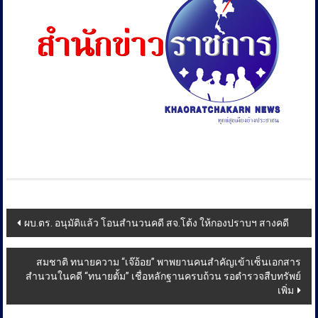
Post
ผบ.ตร. อนุมัติแล้ว โอนสำนวนคดี สจ.โต้ง ให้กองปราบฯ สางคดี
navigation
สมชาติ ทนายความ “เจ๊อ้อย” พาพยานคนสำคัญเข้าเซ็นเอกสาร
สำนวนในคดี “ทนายตั้ม” เชื่อหลักฐานครบถ้วน รอตํารวจสืบทรัพย์
เพิ่ม