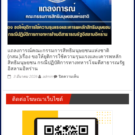
แถลงการณ์คณะกรรมการสิทธิมนุษยชนแห่งชาติ
(กสม.)เรื่อง ขอให้ยุติการใช้ความรุนแรงและเคารพหลัก
สิทธิมนุษยชน กรณีปฏิบัติการทางทหารโจมตีสาธารณรัฐ
อิสลามอิหร่าน
บน
3 มีนาคม 2026
admin
ปิดความเห็น
แถลงการณ์
คณะ
กรรมการ
ติดต่อโฆษณาเว็บไซต์
สิทธิ
มนุษย
ชน
แห่ง
ชาติ
(กสม.)เรื่อง
ขอ