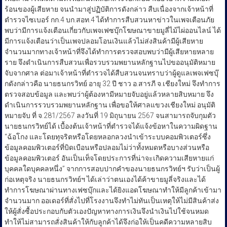
ร้อนของผู้เสียหาย จนนำมาสู่ปฏิบัติการดังกล่าว สืบเนื่องจากเจ้าหน้าที่
ตำรวจไซเบอร์ กก.4 บก.สอท.4 ได้ทำการสืบสวนหาข่าวในเพจเตือนภัย
พบว่ามีการแจ้งเตือนเกี่ยวกับเพจเฟซบุ๊กโฆษณาขายมูลี่ไม้ไผ่ออนไลน์ ได้
มีการแจ้งเตือนว่าเป็นเพจปลอมโอนเงินแล้วไม่ส่งสินค้ามีผู้เสียหาย
จำนวนมากทางเจ้าหน้าที่จึงได้ทำการตรวจสอบพบว่ามีผู้เสียหายหลาย
ราย จึงดำเนินการสืบสวนเพื่อรวบรวมพยานหลักฐานไปขออนุมัติหมาย
จับจากศาล ต่อมาเจ้าหน้าที่ตำรวจได้สืบสวนจนทราบว่าผู้ดูแลเพจเฟซบุ๊
กดังกล่าวคือ นายธนกรวิทย์ อายุ 32 ปี ชาว อ.สารภี จ.เชียงใหม่ จึงทำการ
ตรวจสอบข้อมูล และพบว่าผู้ต้องหามีหมายจับอยู่แล้วหลายสิบหมาย จึง
ดำเนินการรวบรวมพยานหลักฐาน เพื่อขอให้ศาลแขวงเชียงใหม่ อนุมัติ
หมายจับ ที่ จ.281/2567 ลงวันที่ 19 มิถุนายน 2567 จนสามารถจับกุมตัว
นายธนกรวิทย์ได้ เบื้องต้นเจ้าหน้าที่ตำรวจได้แจ้งข้อหาในความผิดฐาน
“ฉ้อโกง และโดยทุจริตหรือโดยหลอกลวงนำเข้าระบบคอมพิวเตอร์ซึ่ง
ข้อมูลคอมพิวเตอร์ที่บิดเบือนหรือปลอมไม่ว่าทั้งหมดหรือบางส่วนหรือ
ข้อมูลคอมพิวเตอร์ อันเป็นเท็จโดยประการที่น่าจะเกิดความเสียหายแก่
บุคคลใดบุคคลหนึ่ง” จากการสอบปากคำของนายธนกรวิทย์ฯ รับว่าเป็นผู้
ก่อเหตุจริง นายธนกรวิทย์ฯ ได้เล่าว่าตนเองได้ค้าขายมูลี่จริงและได้
ทำการโฆษณาผ่านทางเฟซบุ๊กและได้ยิงแอดโฆษณาทำให้มีลูกค้าเข้ามา
จำนวนมาก ออเดอร์ที่สั่งไปที่โรงงานจึงทำไม่ทันเป็นเหตุให้ไม่มีสินค้าส่ง
ให้ผู้สั่งซื้อประกอบกับตัวเองปัญหาทางการเงินจึงนำเงินไปใช้จนหมด
ทำให้ไม่สามารถสั่งสินค้าให้กับลูกค้าได้จึงก่อให้เป็นคดีความหลายสิบ