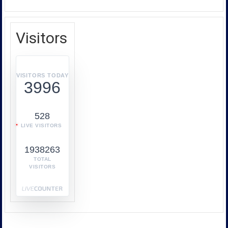
Competition
คุ้มครอง
In
ผู้
SAARC
บริโภค
Visitors
หรือ
บก.ปคบ.
บูรณ
า
VISITORS TODAY
3996
การ
ทำงาน
ร่วม
528
กับ
LIVE VISITORS
หลาย
หน่วย
1938263
งาน
เช่น
TOTAL
VISITORS
กระทรวง
พาณิชย์
กระทรวง
พลังงาน
และ
หน่วย