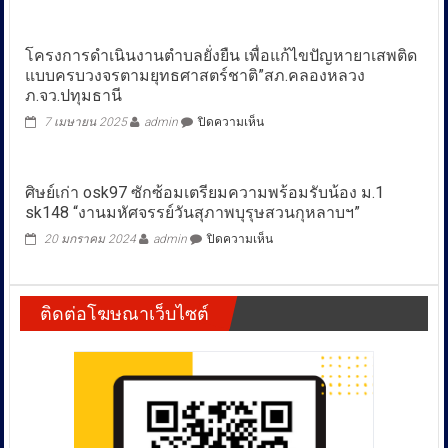
ธนดล
ตั้ง“ทนาย
ปราบ
โครงการดำเนินงานตำบลยั่งยืน เพื่อแก้ไขปัญหายาเสพติด
โกง”เสริม
แบบครบวงจรตามยุทธศาสตร์ชาติ”สภ.คลองหลวง
ทัพ
ตรวจ
ภ.จว.ปทุมธานี
สอบ
บน
7 เมษายน 2025
admin
ปิดความเห็น
โกง
โครงการ
ที่ดิน
ดำเนิน
สปก.ทั่ว
งาน
ประเทศ
ศิษย์เก่า osk97 ซักซ้อมเตรียมความพร้อมรับน้อง ม.1
ตำบล
sk148 “งานมหัศจรรย์วันสุภาพบุรุษสวนกุหลาบฯ”
ยั่งยืน
เพื่อ
บน
20 มกราคม 2024
admin
ปิดความเห็น
แก้ไข
ศิษย์
ปัญหา
เก่า
ยา
osk97
เสพ
ติดต่อโฆษณาเว็บไซต์
ซัก
ติด
ซ้อม
แบบ
เตรียม
ครบ
ความ
วงจร
พร้อม
ตาม
รับ
ยุทธศาสตร์
น้อง
ชาติ”สภ.คลองหลวง
ม.1
ภ.จว.ปทุมธานี