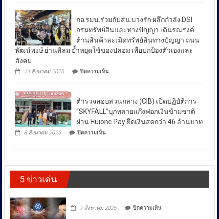
ยา
ดัน
รับมือ
เสพ
สล่า
ปัญหา
ติด
กอ.รมน.ร่วมกับสน.บางรัก ผลึกกำลัง DSI
ล้าน
ย้ำ
ราคา
นา
กรมทรัพย์สินและทางปัญญา เดินรณรงค์
“บำบัด-
ผนึก
น้ำมัน
ต้านสินค้าละเมิดทรัพย์สินทางปัญญา ถนน
ฟื้นฟู-
กำลัง
ใน
ป้องกัน-
พัฒน์พงษ์ ย่านสีลม ย้ำหยุดใช้ของปลอม เพื่อปกป้องตัวเองและ
สร้าง
ช่วง
ปราบ
ความ
สังคม
ปราม”
เข้ม
สถานการณ์
บน
14 สิงหาคม 2025
ปิดความเห็น
ควบคู่
แข็ง
กอ.รมน.ร่วม
ความ
กัน
ยั่งยืน
กับ
ไม่
สู่
สน.บางรัก
สา
สงบ
ตำรวจสอบสวนกลาง (CIB) เปิดปฏิบัติการ
ผลึก
กลณ
ระหว่าง
กำลัง
“SKYFALL”บุกทลายแก๊งฟอกเงินข้ามชาติ
ศาลา
DSI
ประเทศ
ธรรม
ผ่าน Huione Pay ยึดเงินสดกว่า 46 ล้านบาท
กรม
มหาวิทยาลัย
ซึ่ง
บน
ทรัพย์สิน
8 สิงหาคม 2025
ปิดความเห็น
เชียงใหม่
ตำรวจ
ส่ง
และ
โดย
สอบสวน
ทาง
ผล
กองทุน
กลาง
ปัญญา
ให้
ส่ง
(CIB)
เดิน
เสริม
เปิด
ราคา
รณรงค์
งาน
5 ข่าวเด่น
ปฏิบัติ
ต้าน
พลังงาน
วัฒนธรรม
การ
สินค้า
ผันผวน
กรม
“SKYFALL”บุก
ละเมิด
ส่ง
โดย
ทลาย
ทรัพย์สิน
บน
เสริม
7 สิงหาคม 2026
ปิดความเห็น
แก๊ง
ทาง
ยืนยัน
วัฒนธรรม
ฟอก
ปัญญา