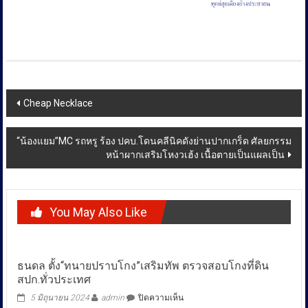
Post
Cheap Necklace
navigation
“น้องแยม”MC รถหรู ร้อง ปคบ.โดนคลีนิคดังย่านปากเกร็ด ศัลยกรรม
หน้าผากเสริมโหงวเฮ้ง เนื้อตายเป็นแผลเป็น
You May Also Like
ธนดล ตั้ง“ทนายปราบโกง”เสริมทัพ ตรวจสอบโกงที่ดิน
สปก.ทั่วประเทศ
บน
5 มิถุนายน 2024
admin
ปิดความเห็น