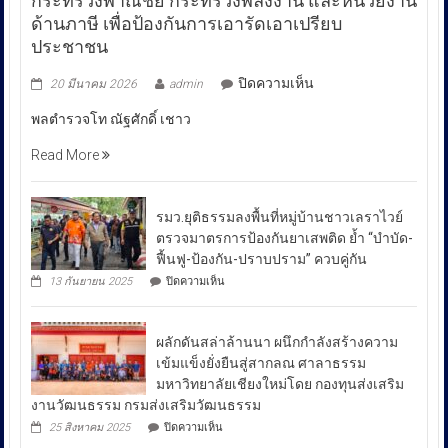
กระทรวงพาณิชย์ กระทรวงพลังงาน และหน่วยงาน
ด้านภาษี เพื่อป้องกันการเอารัดเอาเปรียบ
ประชาชน
บน
ปิดความเห็น
20 มีนาคม 2026
admin
พล
พลตำรวจโท ณัฐศักดิ์ เชาว
ตำรวจ
โท
Read More
ณัฐ
ศักดิ์
เชา
รมว.ยุติธรรมลงพื้นที่หมู่บ้านชาวเลราไวย์
วนา
ตรวจมาตรการป้องกันยาเสพติด ย้ำ “บำบัด-
ศัย
ฟื้นฟู-ป้องกัน-ปราบปราม” ควบคู่กัน
ผู้
บน
13 กันยายน 2025
ปิดความเห็น
บัญชาการ
รมว.ยุติธรรม
ลงพื้น
ตำรวจ
ที่
สอบสวน
ผลักดันสล่าล้านนา ผนึกกำลังสร้างความ
หมู่บ้าน
กลาง
ชาวเล
เข้มแข็งยั่งยืนสู่สากลณ ศาลาธรรม
รา
เปิด
มหาวิทยาลัยเชียงใหม่โดย กองทุนส่งเสริม
ไวย์
เผย
งานวัฒนธรรม กรมส่งเสริมวัฒนธรรม
ตรวจ
ถึง
มาตรการ
บน
25 สิงหาคม 2025
ปิดความเห็น
ป้องกัน
มาตรการ
ผลัก