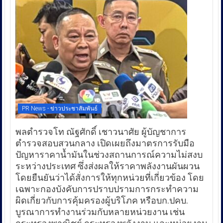
PR News - ข่าวประชาสัมพันธ์
พลตำรวจโท ณัฐศักดิ์ เชาวนาศัย ผู้บัญชาการ
ตำรวจสอบสวนกลาง เปิดเผยถึงมาตรการรับมือ
ปัญหาราคาน้ำมันในช่วงสถานการณ์ความไม่สงบ
ระหว่างประเทศ ซึ่งส่งผลให้ราคาพลังงานผันผวน
โดยยืนยันว่าได้สั่งการให้ทุกหน่วยที่เกี่ยวข้อง โดย
เฉพาะกองบังคับการปราบปรามการกระทำความ
ผิดเกี่ยวกับการคุ้มครองผู้บริโภค หรือบก.ปคบ.
บูรณาการทำงานร่วมกับหลายหน่วยงาน เช่น