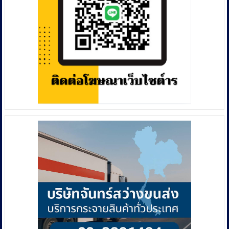
sk148
“งาน
มหัศจรรย์
วัน
สุภาพ
บุรุษ
สวน
กุ
หลาบฯ”