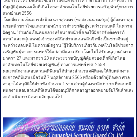
ให้มีการตั้งครรภ์แทนเพื่อประโยชน์ทางการค้า” ตามมาตรา 24 พระราช
บัญญัติคุ้มครองเด็กที่เกิดโดยอาศัยเทคโนโลยีช่วยการเจริญพันธุ์ทางการ
แพทย์ พ.ศ 2558
​ โดยมีความเห็นควรสั่งฟ้อง นายสุเนตร (ขอสงวนนามสกุล) ผู้ต้องหากลุ่ม
นายหน้าชาวไทยและนายหน้าชาวต่างชาติอยู่ระหว่างหลบหนี ในความ
ผิดฐาน “ร่วมกันเป็นคนกลางหรือนายหน้าชี้ช่องให้มีการรับตั้งครรภ์
แทน” และกลุ่มแพทย์เจ้าของคลินิกย่านถนนเพลินจิตซึ่งเป็นชาวจีนอยู่
ระหว่างหลบหนี ในความผิดฐาน “ผู้ให้บริการเกี่ยวกับเทคโนโลยีช่วยการ
เจริญพันธุ์ทางการแพทย์ให้แก่สามีและภริยา โดยไม่ได้รับอนุญาต” ตาม
มาตรา 27 และมาตรา 23 แห่งพระราชบัญญัติคุ้มครองเด็กที่เกิดโดย
อาศัยเทคโนโลยีช่วยเจริญพันธุ์ ทางการแพทย์ พ.ศ. 2558
คณะพนักงานสอบสวนคดีพิเศษได้นำส่งสำนวนคดีพิเศษให้กับพนักงาน
อัยการคดีพิเศษ เมื่อวันที่ 7 พฤศจิกายน 2566 พร้อมด้วยตัวผู้ต้องหา ศาล
อาญาได้อนุมัติให้ฝากขัง จำนวน 1 ราย ส่วนผู้ต้องหาอีก 6 ราย ที่หลบหนี
พนักงานสอบสวนคดีพิเศษได้ขออนุมัติศาลอาญาออกหมายจับไว้แล้วและ
จะดำเนินการติดตามจับกุมต่อไป