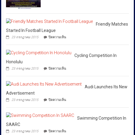
ว่า
เงิน
ถนน
ได้
ข้าม
พัฒน์
ชาติ
พงษ์
สั่ง
ผ่าน
ย่าน
การ
Huione
สีลม
Friendly Matches
ให้
Pay
ย้ำ
Started In Football League
ยึด
ทุก
หยุด
บน
เงินสด
23 กรกฎาคม 2015
ปิดความเห็น
ใช้
หน่วย
Friendly
กว่า
ของ
Matches
ที่
46
ปลอม
Started
ล้าน
เกี่ยวข้อง
เพื่อ
In
Cycling Competition In
บาท
ปกป้อง
โดย
Football
Honolulu
ตัว
เฉพาะ
League
เอง
บน
23 กรกฎาคม 2015
ปิดความเห็น
กอง
และ
Cycling
สังคม
Competition
บังคับการ
In
ปราบ
Honolulu
Audi Launches Its New
ปราม
Advertisement
การก
บน
23 กรกฎาคม 2015
ปิดความเห็น
ระ
Audi
Launches
ทำความ
Its
ผิด
New
Swimming Competition In
เกี่ยว
Advertisement
SAARC
กับ
บน
23 กรกฎาคม 2015
ปิดความเห็น
การ
Swimming