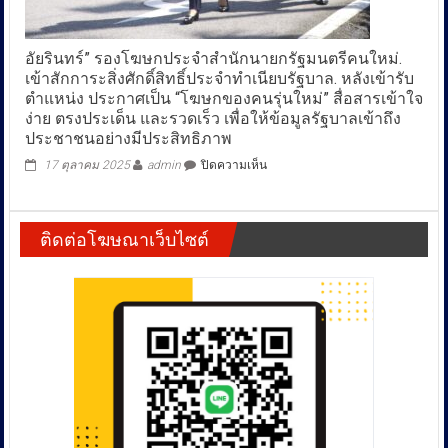
ตื่น
ตา
กับ
อัยรินทร์” รองโฆษกประจำสำนักนายกรัฐมนตรีคนใหม่.
รถ
เข้าสักการะสิ่งศักดิ์สิทธิ์ประจำทำเนียบรัฐบาล. หลังเข้ารับ
แข่ง
ตำแหน่ง ประกาศเป็น “โฆษกของคนรุ่นใหม่” สื่อสารเข้าใจ
ใน
ง่าย ตรงประเด็น และรวดเร็ว เพื่อให้ข้อมูลรัฐบาลเข้าถึง
ฝัน-
ประชาชนอย่างมีประสิทธิภาพ
ทีม
แข่ง
บน
17 ตุลาคม 2025
admin
ปิดความเห็น
ระดับ
อัย
โลก
ริ
นทร์”
ติดต่อโฆษณาเว็บไซต์
รอง
โฆษก
ประจำ
สำนัก
นายก
รัฐมนตรี
คน
ใหม่.
เข้า
สัก
กา
ระ