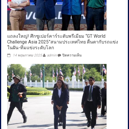
เกษตร
แพร่
จัด
กิจกรรม
เวที
เชื่อม
โยง
แถลงใหญ่! ศึกซูเปอร์คาร์ระดับพรีเมียม “GT World
ตลาด
Challenge Asia 2025”สนามประเทศไทย ตื่นตากับรถแข่ง
ลำไย
ในฝัน-ทีมแข่งระดับโลก
คุณภาพ
สร้าง
บน
14 พฤษภาคม 2025
admin
ปิดความเห็น
โอกาส
แถลง
ใน
ใหญ่!
ธุรกิจ
ศึก
เสริม
ซู
สร้าง
เปอร์
ภาพ
คาร์
ลักษณ์
ระดับ
สินค้า
พรีเมียม
เกษตร
“GT
คุณภาพ
World
ของ
Challenge
จังหวัด
Asia
2025”สนาม
ประเทศไทย