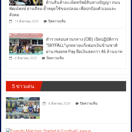
น้ำมัน
ต้านสินค้าละเมิดทรัพย์สินทางปัญญา ถนน
ฟื้นฟู-
กำลัง
ใน
ป้องกัน-
พัฒน์พงษ์ ย่านสีลม ย้ำหยุดใช้ของปลอม เพื่อปกป้องตัวเองและ
สร้าง
ช่วง
ปราบ
ความ
สังคม
ปราม”
เข้ม
สถานการณ์
บน
14 สิงหาคม 2025
ปิดความเห็น
ควบคู่
แข็ง
กอ.รมน.ร่วม
ความ
กัน
ยั่งยืน
กับ
ไม่
สู่
สน.บางรัก
สา
สงบ
ตำรวจสอบสวนกลาง (CIB) เปิดปฏิบัติการ
ผลึก
กลณ
ระหว่าง
กำลัง
“SKYFALL”บุกทลายแก๊งฟอกเงินข้ามชาติ
ศาลา
DSI
ประเทศ
ธรรม
ผ่าน Huione Pay ยึดเงินสดกว่า 46 ล้านบาท
กรม
มหาวิทยาลัย
ซึ่ง
บน
ทรัพย์สิน
8 สิงหาคม 2025
ปิดความเห็น
เชียงใหม่
ตำรวจ
ส่ง
และ
โดย
สอบสวน
ทาง
ผล
กองทุน
กลาง
ปัญญา
ให้
ส่ง
(CIB)
เดิน
เสริม
เปิด
ราคา
รณรงค์
งาน
5 ข่าวเด่น
ปฏิบัติ
ต้าน
พลังงาน
วัฒนธรรม
การ
สินค้า
ผันผวน
กรม
“SKYFALL”บุก
ละเมิด
ส่ง
โดย
ทลาย
ทรัพย์สิน
บน
เสริม
8 สิงหาคม 2026
ปิดความเห็น
แก๊ง
ทาง
ยืนยัน
วัฒนธรรม
ฟอก
ปัญญา
ว่า
เงิน
ถนน
ได้
ข้าม
พัฒน์
ชาติ
พงษ์
สั่ง
ผ่าน
ย่าน
การ