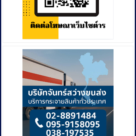
สิ่ง
ศักดิ์สิทธิ์
ประจำ
ทำเนียบ
รัฐบาล.
หลัง
เข้า
รับ
ตำแหน่ง
ประกาศ
เป็น
“โฆษก
ของ
คน
รุ่น
ใหม่”
สื่อสาร
เข้าใจ
ง่าย
ตรง
ประเด็น
และ
รวดเร็ว
เพื่อ
ให้