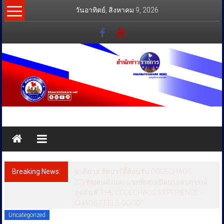
Skip
วันอาทิตย์, สิงหาคม 9, 2026
to
content
สำนัก
ข่าว
ราชการ
Breaking News:
อาดิดาส จัดปาร์ตี้ต้อนรับ CODECHAOS
ทุกข์
27เชิญคนดังและแขกพิเศษเปิดประสบการณ์
สุดมันส์“THE CODECHAOS EXPERIENCE –
สุข
CHAOS FEELS GOOD”
เคียง
Uncategorized
ข้าง