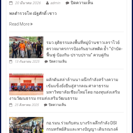
บน
ปิดความเห็น
20 มีนาคม 2026
admin
พล
พลตำรวจโท ณัฐศักดิ์ เชาว
ตำรวจ
โท
Read More
ณัฐ
ศักดิ์
เชา
รมว.ยุติธรรมลงพื้นที่หมู่บ้านชาวเลราไวย์
วนา
ตรวจมาตรการป้องกันยาเสพติด ย้ำ “บำบัด-
ศัย
ฟื้นฟู-ป้องกัน-ปราบปราม” ควบคู่กัน
ผู้
บน
13 กันยายน 2025
ปิดความเห็น
บัญชาการ
รมว.ยุติธรรม
ลงพื้น
ตำรวจ
ที่
สอบสวน
ผลักดันสล่าล้านนา ผนึกกำลังสร้างความ
หมู่บ้าน
กลาง
ชาวเล
เข้มแข็งยั่งยืนสู่สากลณ ศาลาธรรม
รา
เปิด
มหาวิทยาลัยเชียงใหม่โดย กองทุนส่งเสริม
ไวย์
เผย
งานวัฒนธรรม กรมส่งเสริมวัฒนธรรม
ตรวจ
ถึง
มาตรการ
บน
25 สิงหาคม 2025
ปิดความเห็น
ป้องกัน
มาตรการ
ผลัก
ยา
ดัน
รับมือ
เสพ
สล่า
ปัญหา
ติด
กอ.รมน.ร่วมกับสน.บางรัก ผลึกกำลัง DSI
ล้าน
ย้ำ
ราคา
นา
กรมทรัพย์สินและทางปัญญา เดินรณรงค์
“บำบัด-
ผนึก