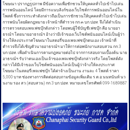
โฆษณา ปรากฏรูปภาพ มีข้อความเพื่อชักชวนให้บุคคลทั่วไปเข้าไปเล่น
การพนันออนไลน์ โดยมีการแนบลิงก์ของเว็บไซต์การพนันออนไลน์ใน
โพสต์ ซึ่งการกระทำดังกล่าวถือเป็นการชักชวนให้บุคคลทั่วไปเข้าไปเล่น
การพนันโดยผิดกฎหมาย เจ้าหน้าที่ตำรวจ กก.๓ บก.ปอท. จึงได้ดำเนิน
การตรวจสอบเพจเฟซบุ๊กดังกล่าว โดยพบผู้ใช้บัญชีเฟซบุ๊ก คือ นายอา
ธรณ์ฯ โดยนายอาธรณ์ฯ อ้างว่ามีเจ้าของเว็บไซต์พนันออนไลน์เป็นผู้ว่า
จ้างให้ลงประกาศโฆษณาในสตอรี่ของเพจเฟซบุ๊กตนเอง เจ้าหน้าที่
ตำรวจจึงได้เชิญตัวนายอาธรณ์ฯ มาให้การต่อพนักงานสอบสวน กก.3
บก.ปอท. เพื่อดำเนินการตามกฎหมายต่อไป จากการสอบถามเบื้องต้น นาย
อาธรณ์ฯ รับว่าตนเองเป็นเจ้าของเพจเฟซบุ๊กดังกล่าวจริง โดยโพสต์ดัง
กล่าวได้มีเจ้าของเว็บไซต์พนันออนไลน์เป็นผู้ว่าจ้างให้ลงประกาศ
โฆษณาในสตอรี่เพจเฟซบุ๊ก ได้ค่าจ้างเป็นงาน งานละ 4 โพสต์ ราคา
5,000 บาท ช่องทางการติดต่อสอบถามข้อมูลเพิ่มเติม ร.ต.อ.นนทนันท์ นว
นงาม รอง สว.(สอบสวน) กก.3 บก.ปอท. หมายเลขโทรศัพท์ 099-1689887