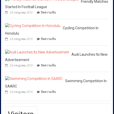
Huione
สีลม
Friendly Matches
ให้
Pay
ย้ำ
Started In Football League
ยึด
ทุก
หยุด
บน
เงินสด
23 กรกฎาคม 2015
ปิดความเห็น
ใช้
หน่วย
Friendly
กว่า
ของ
Matches
ที่
46
ปลอม
Started
ล้าน
เกี่ยวข้อง
เพื่อ
In
Cycling Competition In
บาท
ปกป้อง
โดย
Football
Honolulu
ตัว
เฉพาะ
League
เอง
บน
23 กรกฎาคม 2015
ปิดความเห็น
กอง
และ
Cycling
สังคม
Competition
บังคับการ
In
ปราบ
Honolulu
Audi Launches Its New
ปราม
Advertisement
การก
บน
23 กรกฎาคม 2015
ปิดความเห็น
ระ
Audi
Launches
ทำความ
Its
ผิด
New
Swimming Competition In
เกี่ยว
Advertisement
SAARC
กับ
บน
23 กรกฎาคม 2015
ปิดความเห็น
การ
Swimming
Competition
คุ้มครอง
In
ผู้
SAARC
บริโภค