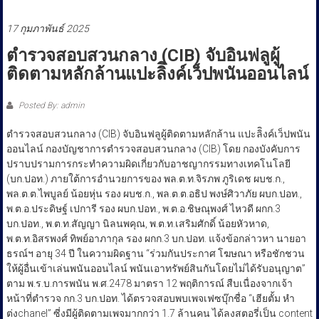
ประชาชน
17 กุมภาพันธ์ 2025
ตำรวจสอบสวนกลาง (CIB) จับอินฟลูผู้
ติดตามหลักล้านแปะลิิงค์เว็ปพนันออนไลน์
Posted By: admin
ตำรวจสอบสวนกลาง (CIB) จับอินฟลูผู้ติดตามหลักล้าน แปะลิิงค์เว็ปพนัน
ออนไลน์ กองบัญชาการตำรวจสอบสวนกลาง (CIB) โดย กองบังคับการ
ปราบปรามการกระทำความผิดเกี่ยวกับอาชญากรรมทางเทคโนโลยี
(บก.ปอท.) ภายใต้การอำนวยการของ พล.ต.ท.จิรภพ ภูริเดช ผบช.ก.,
พล.ต.ต.ไพบูลย์ น้อยหุ่น รอง ผบช.ก., พล.ต.ต.อธิป พงษ์ศิวาภัย ผบก.ปอท.,
พ.ต.อ.ประดิษฐ์ เปการี รอง ผบก.ปอท., พ.ต.อ.ชิษณุพงศ์ ไหวดี ผกก.3
บก.ปอท., พ.ต.ท.สัญญา นิลนพคุณ, พ.ต.ท.เสริมศักดิ์ น้อยหัวหาด,
พ.ต.ท.อิสรพงศ์ ทิพย์อาภากุล รอง ผกก.3 บก.ปอท. แจ้งข้อกล่าวหา นายอา
ธรณ์ฯ อายุ 34 ปี ในความผิดฐาน “ร่วมกันประกาศ โฆษณา หรือชักชวน
ให้ผู้อื่นเข้าเล่นพนันออนไลน์ พนันเอาทรัพย์สินกันโดยไม่ได้รับอนุญาต”
ตาม พ.ร.บ.การพนัน พ.ศ.2478 มาตรา 12 พฤติการณ์ สืบเนื่องจากเจ้า
หน้าที่ตำรวจ กก.3 บก.ปอท. ได้ตรวจสอบพบเพจเฟซบุ๊กชื่อ “เฮียตั้ม หำ
ต่งchanel” ซี่งมีผู้ติดตามเพจมากกว่า 1.7 ล้านคน ได้ลงสตอรี่เป็น content