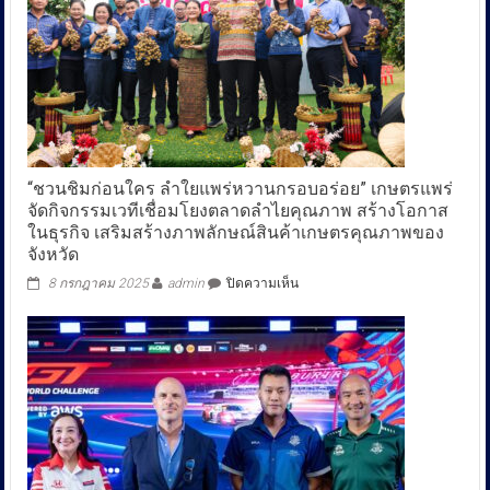
“ชวนชิมก่อนใคร ลำใยแพร่หวานกรอบอร่อย” เกษตรแพร่
จัดกิจกรรมเวทีเชื่อมโยงตลาดลำไยคุณภาพ สร้างโอกาส
ในธุรกิจ เสริมสร้างภาพลักษณ์สินค้าเกษตรคุณภาพของ
จังหวัด
บน
8 กรกฎาคม 2025
admin
ปิดความเห็น
“ชวน
ชิม
ก่อน
ใคร
ลำ
ใย
แพร่
หวาน
กรอบ
อร่อย”