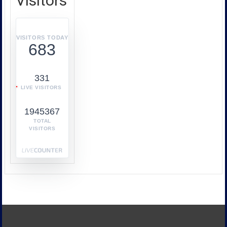
Visitors
หรือ
บก.ปคบ.
บูรณ
า
VISITORS TODAY
683
การ
ทำงาน
ร่วม
331
กับ
LIVE VISITORS
หลาย
หน่วย
1945367
งาน
เช่น
TOTAL
VISITORS
กระทรวง
พาณิชย์
กระทรวง
พลังงาน
และ
หน่วย
งาน
ด้าน
ภาษี