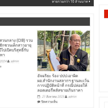
วนกลาง (CIB) รวบ
ชักชวนเด็กสาวอายุ
ีไปเปิดบริสุทธิ์กับ
เทา
 2024
admin
บน
น
ตำรวจ
สอบสวน
อัจฉริยะ ร้อง ปปป.เอาผิด
กลาง
ผอ.สำนักงานสลากฯ ฐานละเว้น
(CIB)
การปฏิบัติหน้าที่ กรณีปล่อยให้
รวบ
ลอตเตอรี่พลัสขายเกินราคา
2
สาว
21 สิงหาคม 2025
admin
แสบ
บน
ปิดความเห็น
ชักชวน
อัจฉริยะ
เด็ก
ร้อง