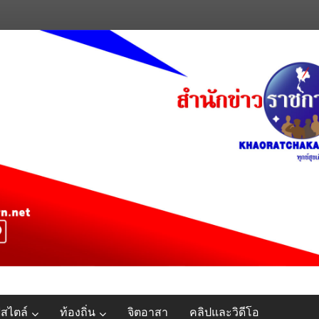
์สไตล์
ท้องถิ่น
จิตอาสา
คลิปและวิดีโอ