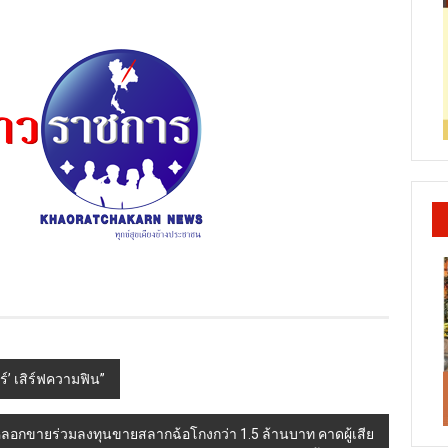
ร์’ เสิร์ฟความฟิน”
กหลอกขายร่วมลงทุนขายสลากฉ้อโกงกว่า 1.5 ล้านบาท คาดผู้เสีย
หายรวมกว่า 10 ล้านบาท