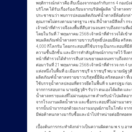
บริโภค ได้รับเรื่องร้องเรียนจากบริษัทผู้ผลิต “น้ำตาลท
ประชาชนว่า พบการปลอมผลิตภัณฑ์น้ำตาลยี่ห้อดังกล่
คุณภาพไม่ตรงตามมาตรฐาน เช่น สีน้ำตาลมีสีคล้ำ กระ
เจ้าหน้าที่ตำรวจจึงลงพื้นที่สืบสวนจนทราบถึงสถานที
โดยในวันที่ 7 พฤษภาคม 2568 เจ้าหน้าที่ตำรวจได้เข้
พบผลิตภัณฑ์น้ำตาลทรายขาวบริสุทธิ์ปลอมยี่ห้อ คริสต
4,000 กิโลกรัม โดยกระสอบที่ใช้บรรจุเป็นกระสอบที่มีล
ความชื้นอีกชั้น และมีการทำสัญลักษณ์กากบาทไว้ จึง
หน้าที่ตำรวจได้ทำการสืบสวนขยายผลจนทราบถึงสถานที่ ผล
ต่อมาวันที่ 21 พฤษภาคม 2568 เจ้าหน้าที่ตำรวจ กก.4
แห่งหนึ่งในพื้นที่ อ.เมืองราชบุรี จ.ราชบุรี พบ นายณัฐ
ผลิตภัณฑ์น้ำตาลทรายขาวบริสุทธิ์ยี่ห้อ คริสตอลล่า ที่
ใช้บรรจุน้ำตาลปลอมที่ตรวจยึดในพื้นที่ จ.นครปฐม ก่อน
จากการสอบถาม นายณัฐวุติฯ รับว่า ตนเองได้ผลิต และจ
น้ำตาลทรายแดงที่ไม่ผ่านคุณภาพ สำหรับนำไปผลิตอาห
จากโรงงานผลิตน้ำตาล และซื้อกระสอบที่ไม่ผ่านมาตรฐาน
จากนั้นนำมากรอกด้วยแรงงานมนุษย์ภายในโกดัง จากน
มีพ่อค้าคนกลางมารับซื้อและนำไปจำหน่ายต่ออีกทอดหน
เบื้องต้นการกระทำดังกล่าวเป็นความผิดตาม พ.ร.บ.อา
ฐาน “ผลิต และจำหน่ายอาหารปลอม” ระวางโทษจำคุกตั้งแ