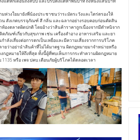
วามห่วงใยมายังพี่น้องประชาชนว่าระมัดระวังและไตร่ตรองให้
้วน สังเกตบรรจุภัณฑ์ สี กลิ่น และฉลากอย่างรอบคอบก่อนตัดสิน
กว่าท้องตลาดผิดปกติ โดยอ้างว่าสินค้าราคาถูกเนื่องจากมีตำหนิจาก
ลิตภัณฑ์เกี่ยวกับสุขภาพ เช่น เครื่องสำอาง อาหารเสริม และยา
นกำลังเสี่ยงต่อการตกเป็นเหยื่อและมีความเสี่ยงจากการบริโภค
งหลายว่าอย่านำสินค้าที่ไม่ได้มาตฐาน ผิดกฎหมายมาจำหน่ายหรือ
หมายให้ถึงที่สุด ทั้งนี้ผู้ที่พบเห็นการกระทำความผิดกฎหมาย
1135 หรือ เพจ ปคบ.เตือนภัยผู้บริโภคได้ตลอดเวลา