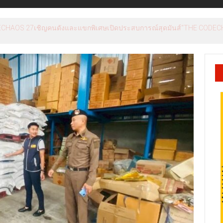
อดกันร้องไห้หลังหนีตายเหตุกราดยิง รร.เทพศิรินทร์ – พบมือปืนวัย 14 ยิง 26