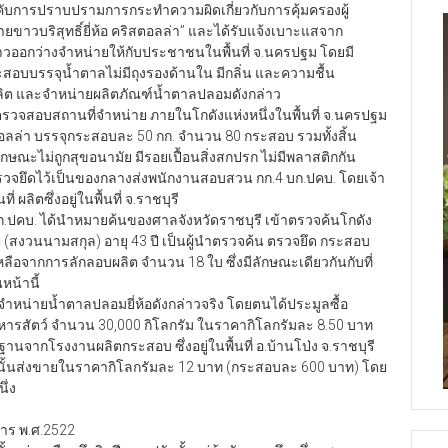
รายขาวบริสุทธิ์ยี่ห้อ คริสตอลล่า” และได้รับแจ้งเบาะแสจาก
าวออกว่างจำหน่ายให้กับประชาชนในพื้นที่ จ.นครปฐม โดยมี
สอบบรรจุน้ำตาลไม่มีถุงรองด้านใน มีกลิ่น และความชื้น
่ผลิต และจำหน่ายผลิตภัณฑ์น้ำตาลปลอมดังกล่าว
าตรวจสอบสถานที่จำหน่าย ภายในโกดังแห่งหนึ่งในพื้นที่ จ.นครปฐม
อลล่า บรรจุกระสอบละ 50 กก. จำนวน 80 กระสอบ รวมทั้งสิ้น
ักษณะไม่ถูกสุขอนามัย มีรอยเปื้อนสิ่งสกปรก ไม่มีพลาสติกกัน
ตรวจยึดไว้เป็นของกลางส่งพนักงานสอบสวน กก.4 บก.ปคบ. โดยเจ้า
ิตซึ่งอยู่ในพื้นที่ จ.ราชบุรี
 บก.ปคบ. ได้นำหมายค้นของศาลจังหวัดราชบุรี เข้าตรวจค้นโกดัง
วุติ (สงวนนามสกุล) อายุ 43 ปี เป็นผู้นำตรวจค้น ตรวจยึด กระสอบ
เหลือจากการลักลอบผลิต จำนวน 18 ใบ ซึ่งมีลักษณะเดียวกันกับที่
หน้านี้
ำหน่ายน้ำตาลปลอมยี่ห้อดังกล่าวจริง โดยตนได้ประมูลซื้อ
ารสัตว์ จำนวน 30,000 กิโลกรัม ในราคากิโลกรัมละ 8.50 บาท
จากโรงงานผลิตกระสอบ ซึ่งอยู่ในพื้นที่ อ.บ้านโป่ง จ.ราชบุรี
ั้นส่งขายในราคากิโลกรัมละ 12 บาท (กระสอบละ 600 บาท) โดย
ึ่ง
หาร พ.ศ.2522
ต่หกเดือนถึงสิบปี และปรับตั้งแต่ห้าพันบาท ถึงหนึ่งแสนบาท