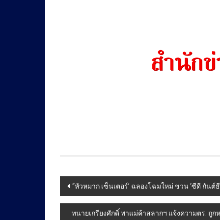
Post
“หัวหมาก เซ็นเตอร์’ ฉลองโฉมใหม่ ชวน ‘ซีดี กันต์ธี
navigation
ทนายเกรียงศักดิ์ พาแม่ค้าสลากฯ แจ้งความตร. ถู