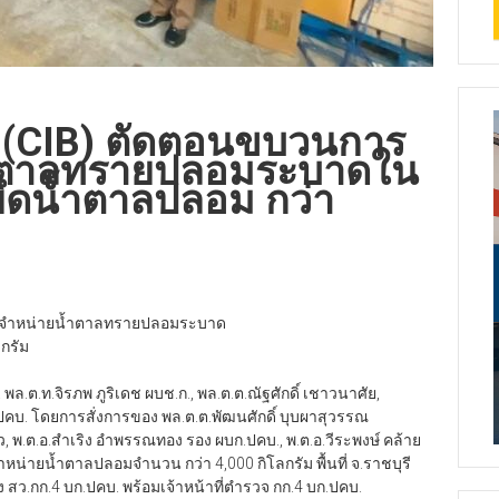
(CIB) ตัดตอนขบวนการ
้ำตาลทรายปลอมระบาดใน
วจยึดน้ำตาลปลอม กว่า
ะจำหน่ายน้ำตาลทรายปลอมระบาด
ลกรัม
.ท.จิรภพ ภูริเดช ผบช.ก., พล.ต.ต.ณัฐศักดิ์ เชาวนาศัย,
ปคบ. โดยการสั่งการของ พล.ต.ต.พัฒนศักดิ์ บุบผาสุวรรณ
ก้ว, พ.ต.อ.สำเริง อำพรรณทอง รอง ผบก.ปคบ., พ.ต.อ.วีระพงษ์ คล้าย
น่ายน้ำตาลปลอมจำนวน กว่า 4,000 กิโลกรัม พื้นที่ จ.ราชบุรี
ง สว.กก.4 บก.ปคบ. พร้อมเจ้าหน้าที่ตำรวจ กก.4 บก.ปคบ.
งคับการปราบปรามการกระทำความผิดเกี่ยวกับการคุ้มครองผู้