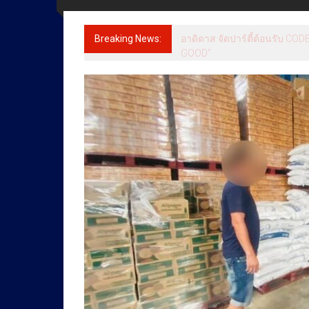
ข่าว
ราชการ
Breaking News:
นาทีชีวิต! เผยภาพผู้รอดชีวิตก
ทุกข์
สุข
เคียง
ข้าง
ประชาชน