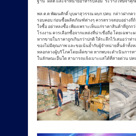
พล.ต.ต.พัฒนศักดิ์ บุบผาสุวรรณ ผบก.ปคบ. กล่าวฝากค
รอบคอบ ก่อนซื้อผลิตภัณฑ์ต่างๆ ควรตรวจสอบอย่างถี่ถ
ใจซื้อ อย่าหลงซื้อ เพียงเพราะเห็นแก่ราคาสินค้าที่ถูก
โรงงาน ควรเลือกซื้อจากแหล่งที่น่าเชื่อถือ โดยเฉพาะผ
หากขายในราคาถูกเกินกว่าปกติ ให้ระลึกไว้เสมอว่าท่า
ของไม่มีคุณภาพ และขอเน้นย้ำกับผู้จำหน่ายสิ้นค้าทั้
หลอกลวงผู้บริโภคโดยเด็ดขาด หากพบจะดำเนินการทางกฎ
ในลักษณะอื่นใด สามารถแจ้งเบาะแสได้ที่สายด่วน ปคบ.