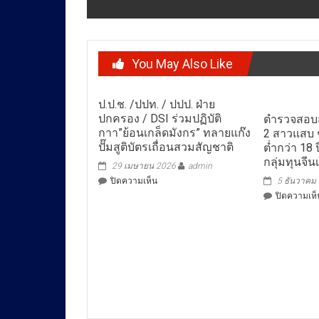
You May Also Like
ป.ป.ช. /ปปท. / ปปป. ฝ่าย
ปกครอง / DSI ร่วมปฏิบัติ
ตำรวจสอบส
กาา”ย้อนเกล็ดมังกร” ทลายแก๊ง
2 สาวแสบ 
ปั๊มสูติบัตรเถื่อนสวมสัญชาติ
ต่ำกว่า 18 ป
กลุ่มทุนจีน
29 เมษายน 2026
admin
บน
ปิดความเห็น
5 ธันวาคม
ป.ป.ช.
ปิดความเห็
/
ปปท.
/
ปปป.
ฝ่าย
ปกครอง
/
DSI
ร่วม
ปฏิบัติ