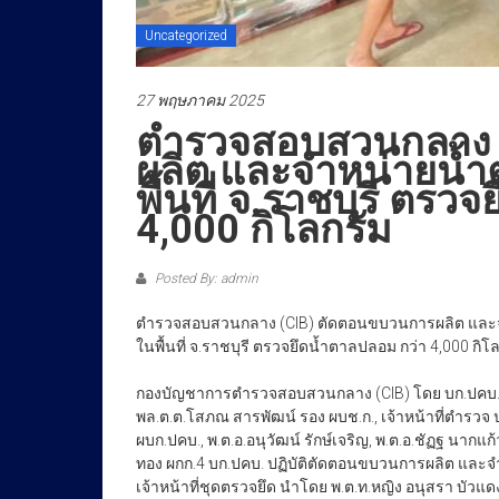
Uncategorized
27 พฤษภาคม 2025
ตำรวจสอบสวนกลาง 
ผลิต และจำหน่ายน
พื้นที่ จ.ราชบุรี ตร
4,000 กิโลกรัม
Posted By: admin
ตำรวจสอบสวนกลาง (CIB) ตัดตอนขบวนการผลิต แล
ในพื้นที่ จ.ราชบุรี ตรวจยึดน้ำตาลปลอม กว่า 4,000 กิโ
กองบัญชาการตำรวจสอบสวนกลาง (CIB) โดย บก.ปคบ. พล.ต
พล.ต.ต.โสภณ สารพัฒน์ รอง ผบช.ก., เจ้าหน้าที่ตำรวจ 
ผบก.ปคบ., พ.ต.อ.อนุวัฒน์ รักษ์เจริญ, พ.ต.อ.ชัฏฐ นากแ
ทอง ผกก.4 บก.ปคบ. ปฏิบัติตัดตอนขบวนการผลิต และจำห
เจ้าหน้าที่ชุดตรวจยึด นำโดย พ.ต.ท.หญิง อนุสรา บัวแด
พฤติการณ์กล่าวคือ สืบเนื่องจากกองกำกับการ 4 กองบั