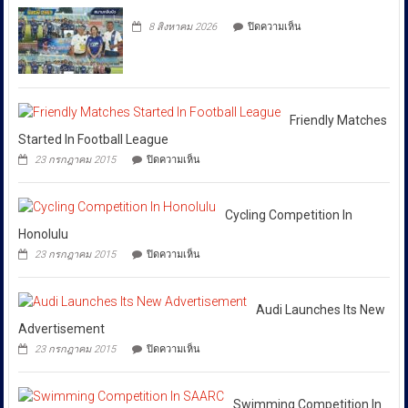
ละเมิด
ส่ง
โดย
ทลาย
ทรัพย์สิน
บน
เสริม
8 สิงหาคม 2026
ปิดความเห็น
แก๊ง
ทาง
ยืนยัน
วัฒนธรรม
ฟอก
ปัญญา
ว่า
เงิน
ถนน
ได้
ข้าม
พัฒน์
ชาติ
พงษ์
สั่ง
ผ่าน
ย่าน
การ
Huione
สีลม
Friendly Matches
ให้
Pay
ย้ำ
Started In Football League
ยึด
ทุก
หยุด
บน
เงินสด
23 กรกฎาคม 2015
ปิดความเห็น
ใช้
หน่วย
Friendly
กว่า
ของ
Matches
ที่
46
ปลอม
Started
ล้าน
เกี่ยวข้อง
เพื่อ
In
Cycling Competition In
บาท
ปกป้อง
โดย
Football
Honolulu
ตัว
เฉพาะ
League
เอง
บน
23 กรกฎาคม 2015
ปิดความเห็น
กอง
และ
Cycling
สังคม
Competition
บังคับการ
In
ปราบ
Honolulu
Audi Launches Its New
ปราม
Advertisement
การก
บน
23 กรกฎาคม 2015
ปิดความเห็น
ระ
Audi
Launches
ทำความ
Its
ผิด
New
Swimming Competition In