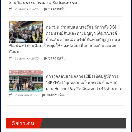
เผย
งานวัฒนธรรม กรมส่งเสริมวัฒนธรรม
ตรวจ
ถึง
มาตรการ
บน
25 สิงหาคม 2025
ปิดความเห็น
ป้องกัน
มาตรการ
ผลัก
ยา
ดัน
รับมือ
เสพ
สล่า
ปัญหา
ติด
กอ.รมน.ร่วมกับสน.บางรัก ผลึกกำลัง DSI
ล้าน
ย้ำ
ราคา
นา
กรมทรัพย์สินและทางปัญญา เดินรณรงค์
“บำบัด-
ผนึก
น้ำมัน
ต้านสินค้าละเมิดทรัพย์สินทางปัญญา ถนน
ฟื้นฟู-
กำลัง
ใน
ป้องกัน-
พัฒน์พงษ์ ย่านสีลม ย้ำหยุดใช้ของปลอม เพื่อปกป้องตัวเองและ
สร้าง
ช่วง
ปราบ
ความ
สังคม
ปราม”
เข้ม
สถานการณ์
บน
14 สิงหาคม 2025
ปิดความเห็น
ควบคู่
แข็ง
กอ.รมน.ร่วม
ความ
กัน
ยั่งยืน
กับ
ไม่
สู่
สน.บางรัก
สา
สงบ
ตำรวจสอบสวนกลาง (CIB) เปิดปฏิบัติการ
ผลึก
กลณ
ระหว่าง
กำลัง
“SKYFALL”บุกทลายแก๊งฟอกเงินข้ามชาติ
ศาลา
DSI
ประเทศ
ธรรม
ผ่าน Huione Pay ยึดเงินสดกว่า 46 ล้านบาท
กรม
มหาวิทยาลัย
ซึ่ง
บน
ทรัพย์สิน
8 สิงหาคม 2025
ปิดความเห็น
เชียงใหม่
ตำรวจ
ส่ง
และ
โดย
สอบสวน
ทาง
ผล
กองทุน
กลาง
ปัญญา
ให้
ส่ง
(CIB)
เดิน
เสริม
เปิด
ราคา
รณรงค์
งาน
5 ข่าวเด่น
ปฏิบัติ
ต้าน
พลังงาน
วัฒนธรรม
การ
สินค้า
ผันผวน
กรม
“SKYFALL”บุก