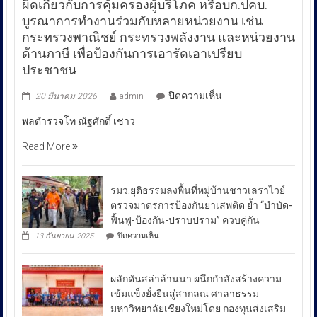
ผิดเกี่ยวกับการคุ้มครองผู้บริโภค หรือบก.ปคบ.
บูรณาการทำงานร่วมกับหลายหน่วยงาน เช่น
กระทรวงพาณิชย์ กระทรวงพลังงาน และหน่วยงาน
ด้านภาษี เพื่อป้องกันการเอารัดเอาเปรียบ
ประชาชน
บน
ปิดความเห็น
20 มีนาคม 2026
admin
พล
พลตำรวจโท ณัฐศักดิ์ เชาว
ตำรวจ
โท
Read More
ณัฐ
ศักดิ์
เชา
รมว.ยุติธรรมลงพื้นที่หมู่บ้านชาวเลราไวย์
วนา
ตรวจมาตรการป้องกันยาเสพติด ย้ำ “บำบัด-
ศัย
ฟื้นฟู-ป้องกัน-ปราบปราม” ควบคู่กัน
ผู้
บน
13 กันยายน 2025
ปิดความเห็น
บัญชาการ
รมว.ยุติธรรม
ลงพื้น
ตำรวจ
ที่
สอบสวน
ผลักดันสล่าล้านนา ผนึกกำลังสร้างความ
หมู่บ้าน
กลาง
ชาวเล
เข้มแข็งยั่งยืนสู่สากลณ ศาลาธรรม
รา
เปิด
มหาวิทยาลัยเชียงใหม่โดย กองทุนส่งเสริม
ไวย์