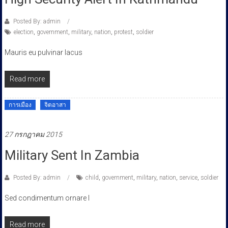
Posted By: admin
election
,
government
,
military
,
nation
,
protest
,
soldier
Mauris eu pulvinar lacus
Read more
การเมือง
จิตอาสา
27 กรกฎาคม 2015
Military Sent In Zambia
Posted By: admin
child
,
government
,
military
,
nation
,
service
,
soldier
Sed condimentum ornare l
Read more