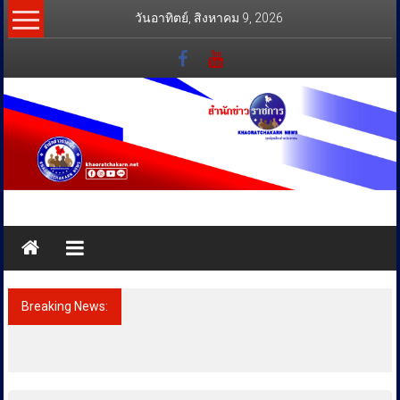
Skip
วันอาทิตย์, สิงหาคม 9, 2026
to
content
สำนัก
ข่าว
ราชการ
Breaking News:
อาดิดาส จัดปาร์ตี้ต้อนรับ CODECHAOS
ทุกข์
27เชิญคนดังและแขกพิเศษเปิดประสบการณ์
สุดมันส์“THE CODECHAOS EXPERIENCE –
สุข
CHAOS FEELS GOOD”
เคียง
ข้าง