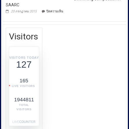
เกี่ยว
Advertisement
SAARC
กับ
บน
23 กรกฎาคม 2015
ปิดความเห็น
การ
Swimming
Competition
คุ้มครอง
In
ผู้
SAARC
บริโภค
Visitors
หรือ
บก.ปคบ.
บูรณ
า
VISITORS TODAY
127
การ
ทำงาน
ร่วม
165
กับ
LIVE VISITORS
หลาย
หน่วย
1944811
งาน
เช่น
TOTAL
VISITORS
กระทรวง
พาณิชย์
กระทรวง