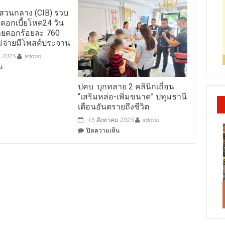
วนกลาง (CIB) รวบ
กู้ดอกเบี้ยโหด24 วัน
่ายดอกร้อยละ 760
ม่จ่ายมีโพสต์ประจาน
 2025
admin
บน
น
ตำรวจ
สอบสวน
ปคบ. บุกทลาย 2 คลินิกเถื่อน
กลาง
“เสริมหล่อ-เพิ่มขนาด” ปทุมธานี
(CIB)
เตือนอันตรายถึงชีวิต
รวบ
15 สิงหาคม 2025
admin
คู่รัก
ปล่อย
บน
ปิดความเห็น
กู้
ปคบ.
ดอกเบี้ย
บุก
โหด24
ทลาย
วัน
2
อันตราย
คลินิก
จ่าย
เถื่อน
ดอก
“เสริม
ร้อย
หล่อ-
ละ
เพิ่ม
760
ขนาด”