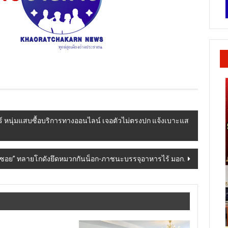
์ หนุ่มแสบซื้อบริการทางออนไลน์ เจอตัวไม่ตรงปก แจ้งเบาะแส
ุดซอย” ทลายโกดังยึดหมวกกันน็อก-ภาชนะบรรจุอาหารไร้ มอก.