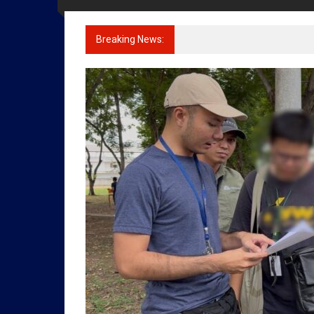
ข่าว
ราชการ
Breaking News:
ทุกข์
สุข
เคียง
ข้าง
ประชาชน