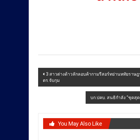
Post
3 สาวต่างด้าวลักลอบค้ากามรีสอร์ทย่านหทัยราษฎร
ตร.จับกุม
navigation
บก.ปคบ. สนธิกำลัง “ชุดส
You May Also Like