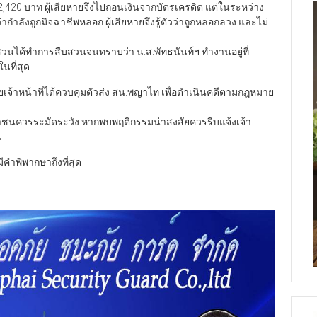
420 บาท ผู้เสียหายจึงไปถอนเงินจากบัตรเครดิต แต่ในระหว่าง
กำลังถูกมิจฉาชีพหลอก ผู้เสียหายจึงรู้ตัวว่าถูกหลอกลวง และไม่
ืบสวนได้ทำการสืบสวนจนทราบว่า น.ส.พัทธนันท์ฯ ทำงานอยู่ที่
นที่สุด
เจ้าหน้าที่ได้ควบคุมตัวส่ง สน.พญาไท เพื่อดำเนินคดีตามกฎหมาย
ชาชนควรระมัดระวัง หากพบพฤติกรรมน่าสงสัยควรรีบแจ้งเจ้า
น
มีคำพิพากษาถึงที่สุด