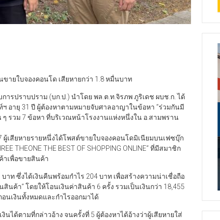
ทุนขายใบจองคอนโด เสียหายกว่า 1.8 หมื่นบาท
รปราบปราม (บก.ป.) นำโดย พล.ต.ท.จิรภพ ภูริเดช ผบช.ก. ได้
ันท์ฯ อายุ 31 ปี ผู้ต้องหาตามหมายจับศาลอาญาในข้อหา “ร่วมกันมี
ๆ รวม 7 ข้อหา ที่บริเวณหน้าโรงงานแห่งหนึ่งใน อ.สามพราน
 2567 ผู้เสียหายรายหนึ่งได้โพสต์ขายใบจองคอนโดมิเนียมบนเฟซบุ๊ก
 “STHREE THEONE THE BEST OF SHOPPING ONLINE” ที่มีสมาชิก
้าเพื่อขายสินค้า
 บาท ซึ่งได้เงินคืนพร้อมกำไร 204 บาท เพื่อสร้างความน่าเชื่อถือ
สินค้า” โดยให้โอนเงินค่าสินค้า 6 ครั้ง รวมเป็นเงินกว่า 18,455
ถอนเงินทั้งหมดและกำไรออกมาได้
นได้ตามที่กล่าวอ้าง จนครั้งที่ 5 ผู้ต้องหาได้อ้างว่าผู้เสียหายใส่