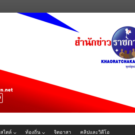
์สไตล์
ท้องถิ่น
จิตอาสา
คลิปและวิดีโอ