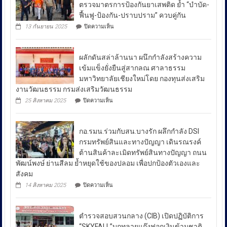
ศักดิ์
เชา
รมว.ยุติธรรมลงพื้นที่หมู่บ้านชาวเลราไวย์
วนา
ตรวจมาตรการป้องกันยาเสพติด ย้ำ “บำบัด-
ศัย
ฟื้นฟู-ป้องกัน-ปราบปราม” ควบคู่กัน
ผู้
บน
13 กันยายน 2025
ปิดความเห็น
บัญชาการ
รมว.ยุติธรรม
ลงพื้น
ตำรวจ
ที่
สอบสวน
ผลักดันสล่าล้านนา ผนึกกำลังสร้างความ
หมู่บ้าน
กลาง
ชาวเล
เข้มแข็งยั่งยืนสู่สากลณ ศาลาธรรม
รา
เปิด
มหาวิทยาลัยเชียงใหม่โดย กองทุนส่งเสริม
ไวย์
เผย
งานวัฒนธรรม กรมส่งเสริมวัฒนธรรม
ตรวจ
ถึง
มาตรการ
บน
25 สิงหาคม 2025
ปิดความเห็น
ป้องกัน
มาตรการ
ผลัก
ยา
ดัน
รับมือ
เสพ
สล่า
ปัญหา
ติด
กอ.รมน.ร่วมกับสน.บางรัก ผลึกกำลัง DSI
ล้าน
ย้ำ
ราคา
นา
กรมทรัพย์สินและทางปัญญา เดินรณรงค์
“บำบัด-
ผนึก
น้ำมัน
ต้านสินค้าละเมิดทรัพย์สินทางปัญญา ถนน
ฟื้นฟู-
กำลัง
ใน
ป้องกัน-
พัฒน์พงษ์ ย่านสีลม ย้ำหยุดใช้ของปลอม เพื่อปกป้องตัวเองและ
สร้าง
ช่วง
ปราบ
ความ
สังคม
ปราม”
เข้ม
สถานการณ์
บน
14 สิงหาคม 2025
ปิดความเห็น
ควบคู่
แข็ง
กอ.รมน.ร่วม
ความ
กัน
ยั่งยืน
กับ