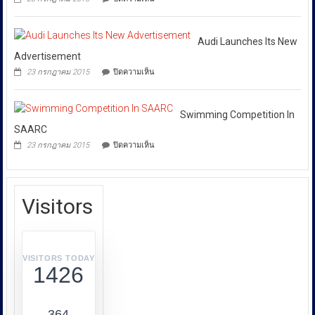
In
Cycling Competition In
บาท
ปกป้อง
โดย
Football
Honolulu
ตัว
เฉพาะ
League
เอง
บน
23 กรกฎาคม 2015
ปิดความเห็น
กอง
และ
Cycling
สังคม
Competition
บังคับการ
In
ปราบ
Honolulu
Audi Launches Its New
ปราม
Advertisement
การก
บน
23 กรกฎาคม 2015
ปิดความเห็น
ระ
Audi
Launches
ทำความ
Its
ผิด
New
Swimming Competition In
เกี่ยว
Advertisement
SAARC
กับ
บน
23 กรกฎาคม 2015
ปิดความเห็น
การ
Swimming
Competition
คุ้มครอง
In
ผู้
SAARC
บริโภค
Visitors
หรือ
บก.ปคบ.
บูรณ
า
VISITORS TODAY
1426
การ