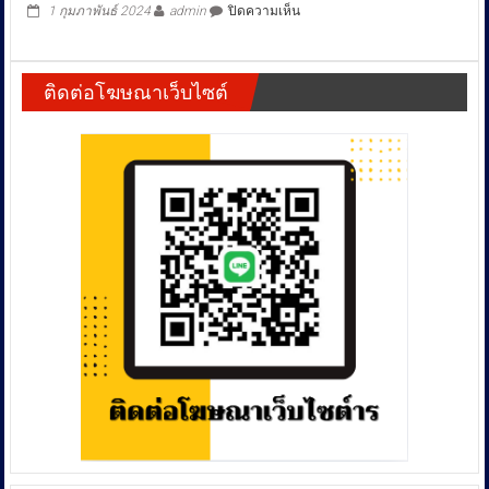
ที่
ร่วม ตบทรัพย์อธิบดีกรมการข้าว เป็นเครือข่ายของนายศรี
ศาสนา
3
ลวง
สุวรรณ
ชน
สามเณร
จน
บน
1 กุมภาพันธ์ 2024
admin
ปิดความเห็น
มา
เกือบ
เจ้า
ล่วง
พิการ
หน้าที่
ละเมิด
ซ้ำ
ตำรวจ
ทาง
คู่
ติดต่อโฆษณาเว็บไซต์
ปปป.
เพศ
กรณี
คุม
ถึง
เบี้ยว
ตัว
ใน
ค่า
เอกลักษณ์
กุฎ
รักษา
สอบ
ฝาก
ร้อง
ปากคำ
ขัง
กอง
คดี
พรุ่ง
ปราบ
ร่วม
นี้
ช่วย
ตบ
ทรัพย์
อธิบดี
กรม
การ
ข้าว
เป็น
เครือ
ข่าย
ของ