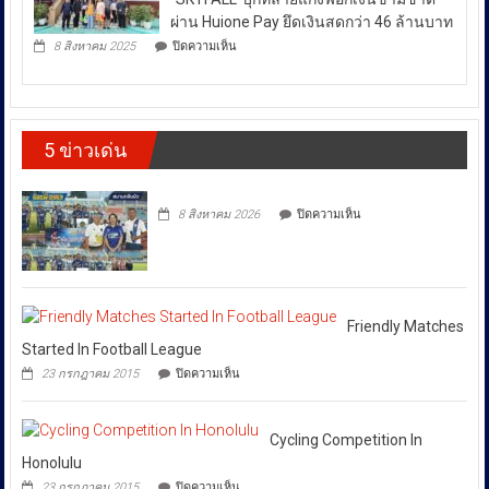
ไม่
สู่
สน.บางรัก
สา
สงบ
ตำรวจสอบสวนกลาง (CIB) เปิดปฏิบัติการ
ผลึก
กลณ
ระหว่าง
กำลัง
“SKYFALL”บุกทลายแก๊งฟอกเงินข้ามชาติ
ศาลา
DSI
ประเทศ
ธรรม
ผ่าน Huione Pay ยึดเงินสดกว่า 46 ล้านบาท
กรม
มหาวิทยาลัย
ซึ่ง
บน
ทรัพย์สิน
8 สิงหาคม 2025
ปิดความเห็น
เชียงใหม่
ตำรวจ
ส่ง
และ
โดย
สอบสวน
ทาง
ผล
กองทุน
กลาง
ปัญญา
ให้
ส่ง
(CIB)
เดิน
เสริม
เปิด
ราคา
รณรงค์
งาน
5 ข่าวเด่น
ปฏิบัติ
ต้าน
พลังงาน
วัฒนธรรม
การ
สินค้า
ผันผวน
กรม
“SKYFALL”บุก
ละเมิด
ส่ง
โดย
ทลาย
ทรัพย์สิน
บน
เสริม
8 สิงหาคม 2026
ปิดความเห็น
แก๊ง
ทาง
ยืนยัน
วัฒนธรรม
ฟอก
ปัญญา
ว่า
เงิน
ถนน
ได้
ข้าม
พัฒน์
ชาติ
พงษ์
สั่ง
ผ่าน
ย่าน
การ
Huione
สีลม
Friendly Matches
ให้
Pay
ย้ำ
Started In Football League
ยึด
ทุก
หยุด
บน
เงินสด
23 กรกฎาคม 2015
ปิดความเห็น
ใช้
หน่วย
Friendly
กว่า
ของ
Matches
ที่
46
ปลอม
Started
ล้าน
เกี่ยวข้อง
เพื่อ