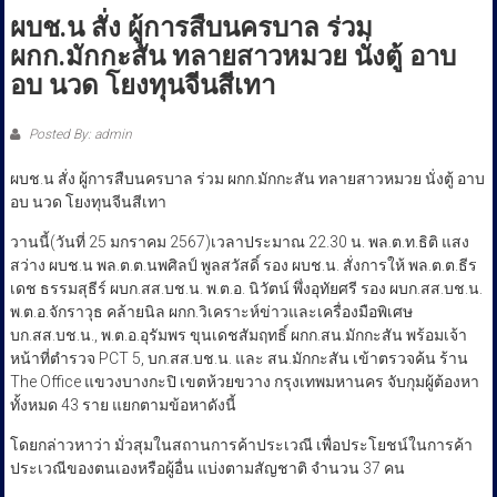
ประชาชน
26 มกราคม 2024
ผบช.น สั่ง ผู้การสืบนครบาล ร่วม
ผกก.มักกะสัน ทลายสาวหมวย นั่งตู้ อาบ
อบ นวด โยงทุนจีนสีเทา
Posted By: admin
ผบช.น สั่ง ผู้การสืบนครบาล ร่วม ผกก.มักกะสัน ทลายสาวหมวย นั่งตู้ อาบ
อบ นวด โยงทุนจีนสีเทา
วานนี้(วันที่ 25 มกราคม 2567)เวลาประมาณ 22.30 น. พล.ต.ท.ธิติ แสง
สว่าง ผบช.น พล.ต.ต.นพศิลป์ พูลสวัสดิ์ รอง ผบช.น. สั่งการให้ พล.ต.ต.ธีร
เดช ธรรมสุธีร์ ผบก.สส.บช.น. พ.ต.อ. นิวัตน์ พึ่งอุทัยศรี รอง ผบก.สส.บช.น.
พ.ต.อ.จักราวุธ คล้ายนิล ผกก.วิเคราะห์ข่าวและเครื่องมือพิเศษ
บก.สส.บช.น., พ.ต.อ.อุรัมพร ขุนเดชสัมฤทธิ์ ผกก.สน.มักกะสัน พร้อมเจ้า
หน้าที่ตำรวจ PCT 5, บก.สส.บช.น. และ สน.มักกะสัน เข้าตรวจค้น ร้าน
The Office แขวงบางกะปิ เขตห้วยขวาง กรุงเทพมหานคร จับกุมผู้ต้องหา
ทั้งหมด 43 ราย แยกตามข้อหาดังนี้