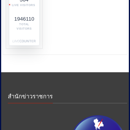
ทำงาน
ร่วม
364
กับ
LIVE VISITORS
หลาย
หน่วย
1946110
งาน
เช่น
TOTAL
VISITORS
กระทรวง
พาณิชย์
กระทรวง
พลังงาน
และ
หน่วย
งาน
ด้าน
ภาษี
เพื่อ
ป้องกัน
สำนักข่าวราชการ
การ
เอา
รัด