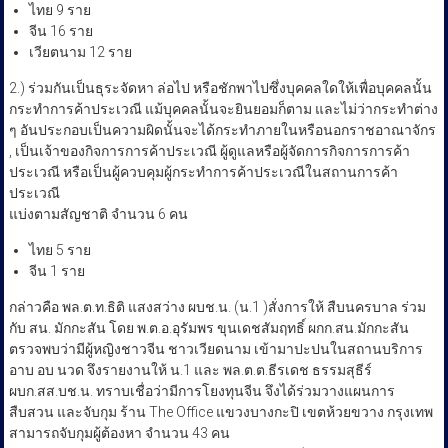
โดยกล่าวหาว่า มั่วสุมในสถานการค้าประเวณี เพื่อประโยชน์ในการค้า
ประเวณีของตนเองหรือผู้อื่น แบ่งตามสัญชาติ จำนวน 37 คน
ไทย 9 ราย
จีน 16 ราย
เวียตนาม 12 ราย
2.) ร่วมกันเป็นธุระจัดหา ล่อไป หรือชักพาไปซึ่งบุคคลใดให้เพื่อบุคคลนั้น
กระทำการค้าประเวณี แม้บุคคลนั้นจะยินยอมก็ตาม และไม่ว่ากระทำต่าง
ๆ อันประกอบเป็นความผิดนั้นจะได้กระทำภายในหรือนอกราชอาณาจักร
, เป็นเจ้าของกิจการการค้าประเวณี ผู้ดูแลหรือผู้จัดการกิจการการค้า
ประเวณี หรือเป็นผู้ควบคุมผู้กระทำการค้าประเวณีในสถานการค้า
ประเวณี
แบ่งตามสัญชาติ จำนวน 6 คน
ไทย 5 ราย
จีน 1 ราย
กล่าวคือ พล.ต.ท.ธิติ แสงสว่าง ผบช.น. (น.1 )สั่งการให้ สืบนครบาล ร่วม
กับ สน. มักกะสัน โดย พ.ต.อ.อุรัมพร ขุนเดชสัมฤทธิ์ ผกก.สน.มักกะสัน
ตรวจพบว่ามีผู้หญิงชาวจีน ชาวเวียดนาม เข้ามาปะปนในสถานบริการ
อาบ อบ นวด จึงรายงานให้ น.1 และ พล.ต.ต.ธีรเดช ธรรมสุธีร์
ผบก.สส.บช.น. ทราบเชื่อว่ามีการโยงทุนจีน จึงได้ร่วมวางแผนการ