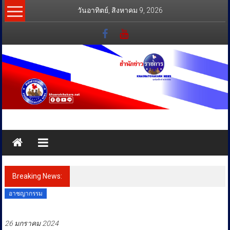
Skip
วันอาทิตย์, สิงหาคม 9, 2026
to
content
สำนัก
ข่าว
ราชการ
Breaking News:
อาดิดาส จัดปาร์ตี้ต้อนรับ CODECHAOS
ทุกข์
27เชิญคนดังและแขกพิเศษเปิดประสบการณ์
สุดมันส์“THE CODECHAOS EXPERIENCE –
สุข
CHAOS FEELS GOOD”
เคียง
อาชญากรรม
ข้าง