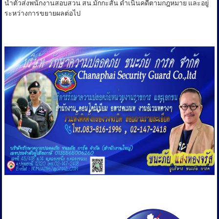
สืบสวน และจับกุม ร้าน The Office แขวงบางกะปิ เขตห้วยขวาง กรุงเทพ
สามารถจับกุมผู้ต้องหา จำนวน 43 คน
นำตัวส่งพนักงานสอบสวน สน.มักกะสัน ดำเนินคดีตามกฎหมาย และอยู่
ระหว่างการขยายผลต่อไป