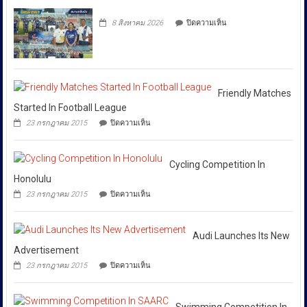
“SKYFALL”บุก
ละเมิด
ส่ง
โดย
ทลาย
ทรัพย์สิน
บน
เสริม
8 สิงหาคม 2026
ปิดความเห็น
แก๊ง
ทาง
ยืนยัน
วัฒนธรรม
ฟอก
ปัญญา
ว่า
เงิน
ถนน
ได้
ข้าม
พัฒน์
ชาติ
พงษ์
สั่ง
ผ่าน
ย่าน
การ
Huione
สีลม
Friendly Matches
ให้
Pay
ย้ำ
Started In Football League
ยึด
ทุก
หยุด
บน
เงินสด
23 กรกฎาคม 2015
ปิดความเห็น
ใช้
หน่วย
Friendly
กว่า
ของ
Matches
ที่
46
ปลอม
Started
ล้าน
เกี่ยวข้อง
เพื่อ
In
Cycling Competition In
บาท
ปกป้อง
โดย
Football
Honolulu
ตัว
เฉพาะ
League
เอง
บน
23 กรกฎาคม 2015
ปิดความเห็น
กอง
และ
Cycling
สังคม
Competition
บังคับการ
In
ปราบ
Honolulu
Audi Launches Its New
ปราม
Advertisement
การก
บน
23 กรกฎาคม 2015
ปิดความเห็น
ระ
Audi
Launches
ทำความ
Its
ผิด
New