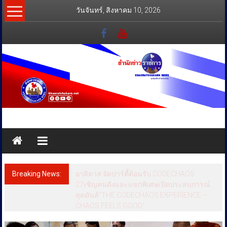
Skip
วันจันทร์, สิงหาคม 10, 2026
to
content
สำนัก
ข่าว
ราชการ
Breaking News:
อาดิดาส จัดปาร์ตี้ต้อนรับ CODECHAOS
ทุกข์
27เชิญคนดังและแขกพิเศษเปิดประสบการณ์
สุดมันส์“THE CODECHAOS EXPERIENCE –
สุข
CHAOS FEELS GOOD”
เคียง
ข้าง