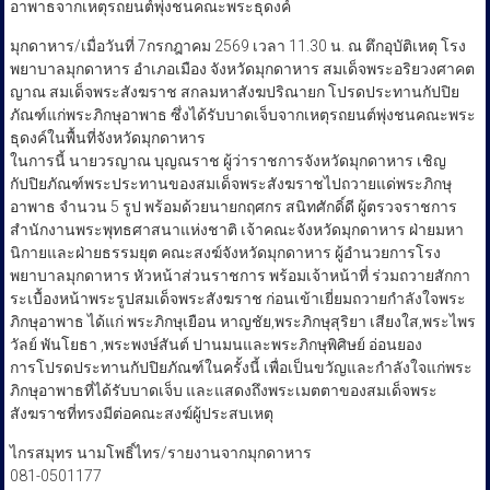
อาพาธจากเหตุรถยนต์พุ่งชนคณะพระธุดงค์
มุกดาหาร/เมื่อวันที่ 7กรกฎาคม 2569 เวลา 11.30 น. ณ ตึกอุบัติเหตุ โรง
พยาบาลมุกดาหาร อำเภอเมือง จังหวัดมุกดาหาร สมเด็จพระอริยวงศาคต
ญาณ สมเด็จพระสังฆราช สกลมหาสังฆปริณายก โปรดประทานกัปปิย
ภัณฑ์แก่พระภิกษุอาพาธ ซึ่งได้รับบาดเจ็บจากเหตุรถยนต์พุ่งชนคณะพระ
ธุดงค์ในพื้นที่จังหวัดมุกดาหาร
ในการนี้ นายวรญาณ บุญณราช ผู้ว่าราชการจังหวัดมุกดาหาร เชิญ
กัปปิยภัณฑ์พระประทานของสมเด็จพระสังฆราชไปถวายแด่พระภิกษุ
อาพาธ จำนวน 5 รูป พร้อมด้วยนายกฤศกร สนิทศักดิ์ดี ผู้ตรวจราชการ
สำนักงานพระพุทธศาสนาแห่งชาติ เจ้าคณะจังหวัดมุกดาหาร ฝ่ายมหา
นิกายและฝ่ายธรรมยุต คณะสงฆ์จังหวัดมุกดาหาร ผู้อำนวยการโรง
พยาบาลมุกดาหาร หัวหน้าส่วนราชการ พร้อมเจ้าหน้าที่ ร่วมถวายสักกา
ระเบื้องหน้าพระรูปสมเด็จพระสังฆราช ก่อนเข้าเยี่ยมถวายกำลังใจพระ
ภิกษุอาพาธ ได้แก่ พระภิกษุเยือน หาญชัย,พระภิกษุสุริยา เสียงใส,พระไพร
วัลย์ พันโยธา ,พระพงษ์สันต์ ปานมนและพระภิกษุพิศิษย์ อ่อนยอง
การโปรดประทานกัปปิยภัณฑ์ในครั้งนี้ เพื่อเป็นขวัญและกำลังใจแก่พระ
ภิกษุอาพาธที่ได้รับบาดเจ็บ และแสดงถึงพระเมตตาของสมเด็จพระ
สังฆราชที่ทรงมีต่อคณะสงฆ์ผู้ประสบเหตุ
ไกรสมุทร นามโพธิ์ไทร/รายงานจากมุกดาหาร
081-0501177