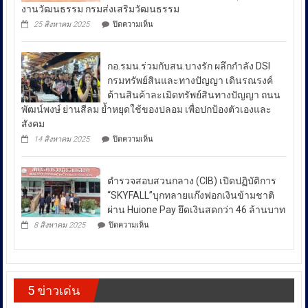
เผย
งานวัฒนธรรม กรมส่งเสริมวัฒนธรรม
ตรวจ
ถึง
มาตรการ
บน
25 สิงหาคม 2025
ปิดความเห็น
ป้องกัน
มาตรการ
ผลัก
ยา
ดัน
รับมือ
เสพ
สล่า
ปัญหา
ติด
กอ.รมน.ร่วมกับสน.บางรัก ผลึกกำลัง DSI
ล้าน
ย้ำ
ราคา
นา
กรมทรัพย์สินและทางปัญญา เดินรณรงค์
“บำบัด-
ผนึก
น้ำมัน
ต้านสินค้าละเมิดทรัพย์สินทางปัญญา ถนน
ฟื้นฟู-
กำลัง
ใน
ป้องกัน-
พัฒน์พงษ์ ย่านสีลม ย้ำหยุดใช้ของปลอม เพื่อปกป้องตัวเองและ
สร้าง
ช่วง
ปราบ
ความ
สังคม
ปราม”
เข้ม
สถานการณ์
บน
14 สิงหาคม 2025
ปิดความเห็น
ควบคู่
แข็ง
กอ.รมน.ร่วม
ความ
กัน
ยั่งยืน
กับ
ไม่
สู่
สน.บางรัก
สา
สงบ
ตำรวจสอบสวนกลาง (CIB) เปิดปฏิบัติการ
ผลึก
กลณ
ระหว่าง
กำลัง
“SKYFALL”บุกทลายแก๊งฟอกเงินข้ามชาติ
ศาลา
DSI
ประเทศ
ธรรม
ผ่าน Huione Pay ยึดเงินสดกว่า 46 ล้านบาท
กรม
มหาวิทยาลัย
ซึ่ง
บน
ทรัพย์สิน
8 สิงหาคม 2025
ปิดความเห็น
เชียงใหม่
ตำรวจ
ส่ง
และ
โดย
สอบสวน
ทาง
ผล
กองทุน
กลาง
ปัญญา
ให้
ส่ง
(CIB)
เดิน
เสริม
เปิด
ราคา
รณรงค์
งาน
5 ข่าวเด่น
ปฏิบัติ
ต้าน
พลังงาน
วัฒนธรรม
การ
สินค้า
ผันผวน
กรม