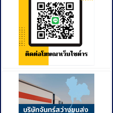
สูง
ใน
พื้นที่
อุทยาน
แห่ง
ชาติ
115
แห่ง
ส่ง
กลิ่น
ฮั้ว
ประมูล