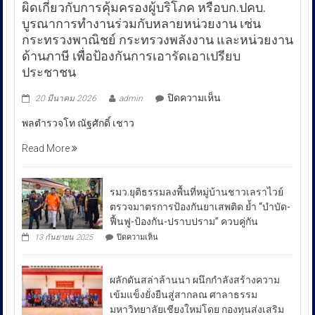
ผิดเกี่ยวกับการคุ้มครองผู้บริโภค หรือบก.ปคบ.
บูรณาการทำงานร่วมกับหลายหน่วยงาน เช่น
กระทรวงพาณิชย์ กระทรวงพลังงาน และหน่วยงาน
ด้านภาษี เพื่อป้องกันการเอารัดเอาเปรียบ
ประชาชน
บน
ปิดความเห็น
20 มีนาคม 2026
admin
พล
พลตำรวจโท ณัฐศักดิ์ เชาว
ตำรวจ
โท
Read More
ณัฐ
ศักดิ์
เชา
รมว.ยุติธรรมลงพื้นที่หมู่บ้านชาวเลราไวย์
วนา
ตรวจมาตรการป้องกันยาเสพติด ย้ำ “บำบัด-
ศัย
ฟื้นฟู-ป้องกัน-ปราบปราม” ควบคู่กัน
ผู้
บน
13 กันยายน 2025
ปิดความเห็น
บัญชาการ
รมว.ยุติธรรม
ลงพื้น
ตำรวจ
ที่
สอบสวน
ผลักดันสล่าล้านนา ผนึกกำลังสร้างความ
หมู่บ้าน
กลาง
ชาวเล
เข้มแข็งยั่งยืนสู่สากลณ ศาลาธรรม
รา
เปิด
มหาวิทยาลัยเชียงใหม่โดย กองทุนส่งเสริม
ไวย์