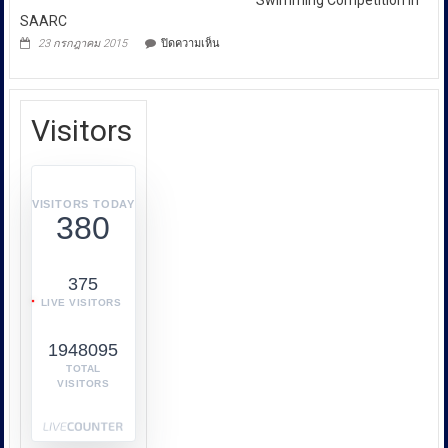
Swimming Competition In
เกี่ยว
Advertisement
SAARC
กับ
บน
23 กรกฎาคม 2015
ปิดความเห็น
การ
Swimming
Competition
คุ้มครอง
In
ผู้
SAARC
บริโภค
Visitors
หรือ
บก.ปคบ.
บูรณ
า
VISITORS TODAY
380
การ
ทำงาน
ร่วม
375
กับ
LIVE VISITORS
หลาย
หน่วย
1948095
งาน
เช่น
TOTAL
VISITORS
กระทรวง
พาณิชย์
กระทรวง