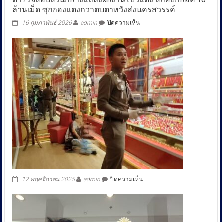
ล้านเม็ด ซุกกองแตงกวาตบตาหวังส่งนครสวรรค์
บน
16 กุมภาพันธ์ 2026
admin
ปิดความเห็น
ตำรวจ
สอบสวน
กลาง
แถลง
ผล
งาน
โบว์
แดง
สกัด
บิ๊
กล็อต
10
ล้าน
เม็ด
ซุก
กอง
แตงกวา
บน
12 พฤศจิกายน 2025
admin
ปิดความเห็น
ตบตา
หวัง
ส่ง
นครสวรรค์