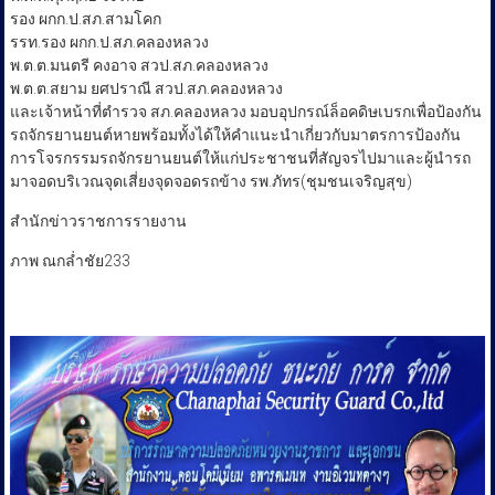
รอง ผกก.ป.สภ.สามโคก
รรท.รอง ผกก.ป.สภ.คลองหลวง
พ.ต.ต.มนตรี คงอาจ สวป.สภ.คลองหลวง
พ.ต.ต.สยาม ยศปราณี สวป.สภ.คลองหลวง
และเจ้าหน้าที่ตำรวจ สภ.คลองหลวง มอบอุปกรณ์ล็อคดิษเบรกเพื่อป้องกัน
รถจักรยานยนต์หายพร้อมทั้งได้ให้คำแนะนำเกี่ยวกับมาตรการป้องกัน
การโจรกรรมรถจักรยานยนต์ให้แก่ประชาชนที่สัญจรไปมาและผู้นำรถ
มาจอดบริเวณจุดเสี่ยงจุดจอดรถข้าง รพ.ภัทร(ชุมชนเจริญสุข)
สำนักข่าวราชการรายงาน
ภาพ ณกล่ำชัย233