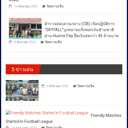
สังคม
ปราม”
เข้ม
สถานการณ์
บน
14 สิงหาคม 2025
ปิดความเห็น
ควบคู่
แข็ง
กอ.รมน.ร่วม
ความ
กัน
ยั่งยืน
กับ
ไม่
สู่
สน.บางรัก
สา
สงบ
ตำรวจสอบสวนกลาง (CIB) เปิดปฏิบัติการ
ผลึก
กลณ
ระหว่าง
กำลัง
“SKYFALL”บุกทลายแก๊งฟอกเงินข้ามชาติ
ศาลา
DSI
ประเทศ
ธรรม
ผ่าน Huione Pay ยึดเงินสดกว่า 46 ล้านบาท
กรม
มหาวิทยาลัย
ซึ่ง
บน
ทรัพย์สิน
8 สิงหาคม 2025
ปิดความเห็น
เชียงใหม่
ตำรวจ
ส่ง
และ
โดย
สอบสวน
ทาง
ผล
กองทุน
กลาง
ปัญญา
ให้
ส่ง
(CIB)
เดิน
เสริม
เปิด
ราคา
รณรงค์
งาน
5 ข่าวเด่น
ปฏิบัติ
ต้าน
พลังงาน
วัฒนธรรม
การ
สินค้า
ผันผวน
กรม
“SKYFALL”บุก
ละเมิด
ส่ง
โดย
ทลาย
ทรัพย์สิน
บน
เสริม
8 สิงหาคม 2026
ปิดความเห็น
แก๊ง
ทาง
ยืนยัน
วัฒนธรรม
ฟอก
ปัญญา
ว่า
เงิน
ถนน
ได้
ข้าม
พัฒน์
ชาติ
พงษ์
สั่ง
ผ่าน
ย่าน
การ
Huione
สีลม
Friendly Matches
ให้
Pay
ย้ำ
Started In Football League
ยึด
ทุก
หยุด
บน
เงินสด
23 กรกฎาคม 2015
ปิดความเห็น