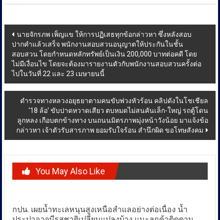
Post
นายจักรภพ เพ็ญแข ให้การปฏิเสธทุกข้อกล่าวหา ซึ่งหลังสอบ
ปากคำแล้วเสร็จ พนักงานสอบสวนอนุญาตให้ประกันในชั้น
navigation
สอบสวน โดยกำหนดหลักทรัพย์เป็นเงิน 200,000 บาทต่อคดี โดย
ไม่มีเงื่อนไข โดยจะต้องมารายงานตัวกับพนักงานสอบสวนครั้งต่อ
ไปในวันที่ 22 และ 23 เมษายนนี้
ตำรวจทางหลวงอยุธยาตามคนขับพ่วงหัวร้อน คลิปดังในโชเชียล
‘18 ล้อ’ ขับปาดหวาดเสียว ตบหมดไม่สนคันเล็ก-ใหญ่ รถตู้โดน
ลูกหลง เกือบตกข้างทาง บนถนนมิตรภาพมุ่งหน้าวังน้อย มาแจ้งข้อ
กล่าวหา เจ้าตัวรับสารภาพ ยอมรับใจร้อน สำนึกผิด ขอโทษสังคม
You May Also Like
กปน. เผยน้ำทะเลหนุนสูงเหนือสำแลอย่างต่อเนื่อง น้ำ
ประปาอาจมีรสชาติเปลี่ยนแปลงบ้าง แนะลูกค้าติดตาม