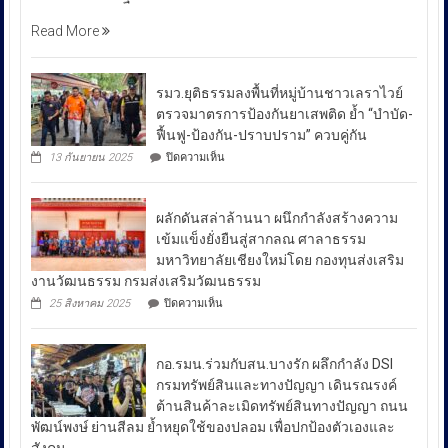
ตำรวจ
โท
Read More
ณัฐ
ศักดิ์
เชา
รมว.ยุติธรรมลงพื้นที่หมู่บ้านชาวเลราไวย์
วนา
ตรวจมาตรการป้องกันยาเสพติด ย้ำ “บำบัด-
ศัย
ฟื้นฟู-ป้องกัน-ปราบปราม” ควบคู่กัน
ผู้
บน
13 กันยายน 2025
ปิดความเห็น
บัญชาการ
รมว.ยุติธรรม
ลงพื้น
ตำรวจ
ที่
สอบสวน
ผลักดันสล่าล้านนา ผนึกกำลังสร้างความ
หมู่บ้าน
กลาง
ชาวเล
เข้มแข็งยั่งยืนสู่สากลณ ศาลาธรรม
รา
เปิด
มหาวิทยาลัยเชียงใหม่โดย กองทุนส่งเสริม
ไวย์
เผย
งานวัฒนธรรม กรมส่งเสริมวัฒนธรรม
ตรวจ
ถึง
มาตรการ
บน
25 สิงหาคม 2025
ปิดความเห็น
ป้องกัน
มาตรการ
ผลัก
ยา
ดัน
รับมือ
เสพ
สล่า
ปัญหา
ติด
กอ.รมน.ร่วมกับสน.บางรัก ผลึกกำลัง DSI
ล้าน
ย้ำ
ราคา
นา
กรมทรัพย์สินและทางปัญญา เดินรณรงค์
“บำบัด-
ผนึก
น้ำมัน
ต้านสินค้าละเมิดทรัพย์สินทางปัญญา ถนน
ฟื้นฟู-
กำลัง
ใน
ป้องกัน-
พัฒน์พงษ์ ย่านสีลม ย้ำหยุดใช้ของปลอม เพื่อปกป้องตัวเองและ
สร้าง
ช่วง
ปราบ
ความ