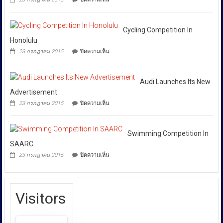
ใช้
หน่วย
Friendly
กว่า
ของ
Matches
ที่
46
ปลอม
Started
ล้าน
เกี่ยวข้อง
เพื่อ
In
Cycling Competition In
บาท
ปกป้อง
โดย
Football
Honolulu
ตัว
เฉพาะ
League
เอง
บน
23 กรกฎาคม 2015
ปิดความเห็น
กอง
และ
Cycling
สังคม
Competition
บังคับการ
In
ปราบ
Honolulu
Audi Launches Its New
ปราม
Advertisement
การก
บน
23 กรกฎาคม 2015
ปิดความเห็น
ระ
Audi
Launches
ทำความ
Its
ผิด
New
Swimming Competition In
เกี่ยว
Advertisement
SAARC
กับ
บน
23 กรกฎาคม 2015
ปิดความเห็น
การ
Swimming
Competition
คุ้มครอง
In
ผู้
SAARC
บริโภค
Visitors
หรือ
บก.ปคบ.