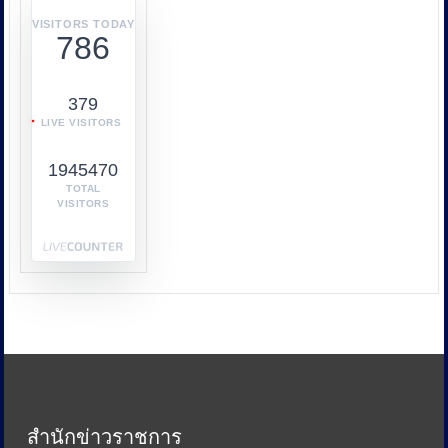
บูรณ
า
VISITORS TODAY
786
การ
ทำงาน
ร่วม
379
กับ
LIVE VISITORS
หลาย
หน่วย
1945470
งาน
เช่น
TOTAL
VISITORS
กระทรวง
พาณิชย์
กระทรวง
พลังงาน
และ
หน่วย
งาน
ด้าน
ภาษี
เพื่อ
ป้องกัน
สำนักข่าวราชการ
การ