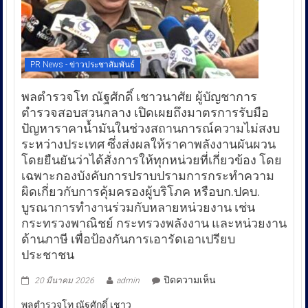
PR News - ข่าวประชาสัมพันธ์
พลตำรวจโท ณัฐศักดิ์ เชาวนาศัย ผู้บัญชาการ
ตำรวจสอบสวนกลาง เปิดเผยถึงมาตรการรับมือ
ปัญหาราคาน้ำมันในช่วงสถานการณ์ความไม่สงบ
ระหว่างประเทศ ซึ่งส่งผลให้ราคาพลังงานผันผวน
โดยยืนยันว่าได้สั่งการให้ทุกหน่วยที่เกี่ยวข้อง โดย
เฉพาะกองบังคับการปราบปรามการกระทำความ
ผิดเกี่ยวกับการคุ้มครองผู้บริโภค หรือบก.ปคบ.
บูรณาการทำงานร่วมกับหลายหน่วยงาน เช่น
กระทรวงพาณิชย์ กระทรวงพลังงาน และหน่วยงาน
ด้านภาษี เพื่อป้องกันการเอารัดเอาเปรียบ
ประชาชน
บน
ปิดความเห็น
20 มีนาคม 2026
admin
พล
พลตำรวจโท ณัฐศักดิ์ เชาว