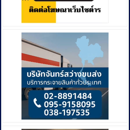
1.5
ล้าน
บาท
คาด
ผู้
เสีย
หาย
รวม
กว่า
10
ล้าน
บาท