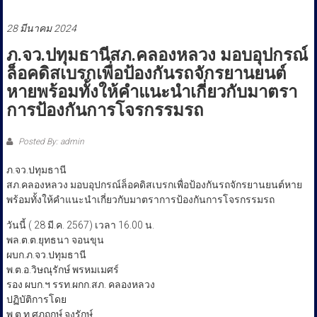
ประชาชน
28 มีนาคม 2024
ภ.จว.ปทุมธานีสภ.คลองหลวง มอบอุปกรณ์
ล็อคดิสเบรกเพื่อป้องกันรถจักรยานยนต์
หายพร้อมทั้งให้คำแนะนำเกี่ยวกับมาตรา
การป้องกันการโจรกรรมรถ
Posted By: admin
ภ.จว.ปทุมธานี
สภ.คลองหลวง มอบอุปกรณ์ล็อคดิสเบรกเพื่อป้องกันรถจักรยานยนต์หาย
พร้อมทั้งให้คำแนะนำเกี่ยวกับมาตราการป้องกันการโจรกรรมรถ
วันนี้ ( 28 มี.ค. 2567) เวลา 16.00 น.
พล.ต.ต.ยุทธนา จอนขุน
ผบก.ภ.จว.ปทุมธานี
พ.ต.อ.วิษณุรักษ์ พรหมเมศร์
รอง ผบก.ฯ รรท.ผกก.สภ. คลองหลวง
ปฏิบัติการโดย
พ.ต.ท.ศุภฤกษ์ จงรักษ์