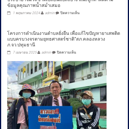
ข้อมูลคุณภาพน้ำสม่ำเสมอ
บน
1 พฤษภาคม 2024
admin
ปิดความเห็น
กปน.
เผย
น้ำ
โครงการดำเนินงานตำบลยั่งยืน เพื่อแก้ไขปัญหายาเสพติด
ทะเล
แบบครบวงจรตามยุทธศาสตร์ชาติ”สภ.คลองหลวง
หนุน
สูง
ภ.จว.ปทุมธานี
เหนือ
บน
7 เมษายน 2025
admin
ปิดความเห็น
สำ
โครงการ
แล
ดำเนิน
อย่าง
งาน
ต่อ
ตำบล
เนื่อง
ยั่งยืน
น้ำ
เพื่อ
ประปา
แก้ไข
อาจ
ปัญหา
มี
ยา
รสชาติ
เสพ
เปลี่ยนแปลง
ติด
บ้าง
แบบ
แนะ
ครบ
ลูกค้า
วงจร
ติดตาม