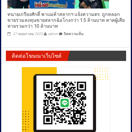
ตาม
ข้อมูล
ยุทธศาสตร์
คุณภาพ
ชาติ”สภ.คลองหลวง
ทนายเกรียงศักดิ์ พาแม่ค้าสลากฯ แจ้งความตร. ถูกหลอก
น้ำ
ภ.จว.ปทุมธานี
สม่ำเสมอ
ขายร่วมลงทุนขายสลากฉ้อโกงกว่า 1.5 ล้านบาท คาดผู้เสีย
หายรวมกว่า 10 ล้านบาท
บน
27 พฤษภาคม 2025
admin
ปิดความเห็น
ทนาย
เกรียงศักดิ์
พา
ติดต่อโฆษณาเว็บไซต์
แม่
ค้า
สลากฯ
แจ้ง
ความ
ตร.
ถูก
หลอก
ขาย
ร่วม
ลงทุน
ขาย
สลาก
ฉ้อโกง
กว่า