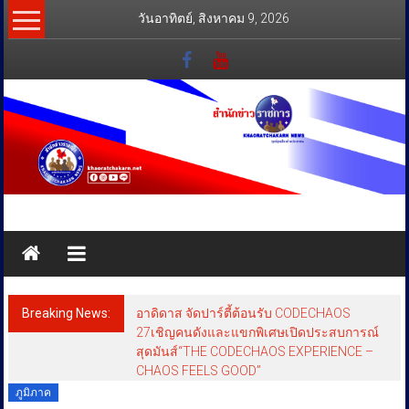
Skip
วันอาทิตย์, สิงหาคม 9, 2026
to
content
สำนัก
ข่าว
ราชการ
Breaking News:
อาดิดาส จัดปาร์ตี้ต้อนรับ CODECHAOS
ทุกข์
27เชิญคนดังและแขกพิเศษเปิดประสบการณ์
สุดมันส์“THE CODECHAOS EXPERIENCE –
สุข
CHAOS FEELS GOOD”
เคียง
ภูมิภาค
ข้าง