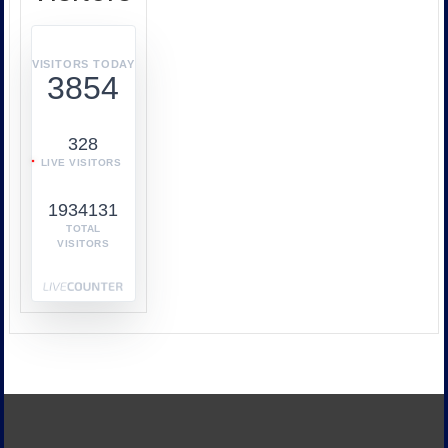
บูรณ
า
การ
VISITORS TODAY
3854
ทำงาน
ร่วม
กับ
328
หลาย
LIVE VISITORS
หน่วย
งาน
1934131
เช่น
กระทรวง
TOTAL
VISITORS
พาณิชย์
กระทรวง
พลังงาน
และ
หน่วย
งาน
ด้าน
ภาษี
เพื่อ
ป้องกัน