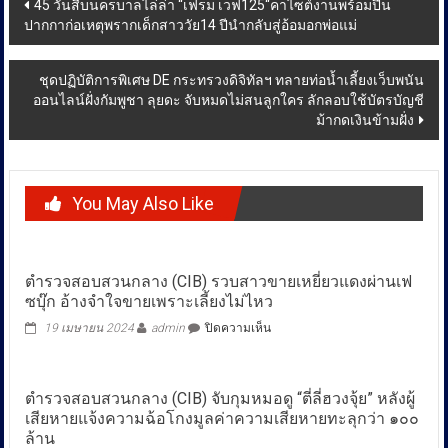
Post
45 วันสืบนครบาลไล่ล่า “เฟรม เวฟ125“คาไซต์งานพร้อมปืน
ปากกาก่อเหตุพรากเด็กสาววัย14 ปีนำกลับสู่อ้อมอกพ่อแม่
navigation
ชุดปฏิบัติการพิเศษ DE กระทรวงดิจิทัลฯ ทลายท่อน้ำเลี้ยงเว็บพนัน
ออนไลน์ฝั่งกัมพูชา ลุยดะ จับหมดไม่สนลูกใคร ลักลอบใช้บัตรบัญชี
ม้ากดเงินข้ามฝั่ง
You May Also Like
ตำรวจสอบสวนกลาง (CIB) รวบสาวขายเหยี่ยวแดงผ่านเฟ
ซบุ๊ก อ้างจำใจขายเพราะเลี้ยงไม่ไหว
บน
19 เมษายน 2024
admin
ปิดความเห็น
ตำรวจ
สอบสวน
กลาง
ตำรวจสอบสวนกลาง (CIB) จับกุมหมอดู “ตี่ลี่ฮวงจุ้ย” หลังผู้
(CIB)
เสียหายแจ้งความฉ้อโกงมูลค่าความเสียหายทะลุกว่า ๑๐๐
รวบ
สาว
ล้าน