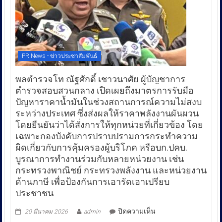
PR News - ข่าวประชาสัมพันธ์
พลตำรวจโท ณัฐศักดิ์ เชาวนาศัย ผู้บัญชาการ
ตำรวจสอบสวนกลาง เปิดเผยถึงมาตรการรับมือ
ปัญหาราคาน้ำมันในช่วงสถานการณ์ความไม่สงบ
ระหว่างประเทศ ซึ่งส่งผลให้ราคาพลังงานผันผวน
โดยยืนยันว่าได้สั่งการให้ทุกหน่วยที่เกี่ยวข้อง โดย
เฉพาะกองบังคับการปราบปรามการกระทำความ
ผิดเกี่ยวกับการคุ้มครองผู้บริโภค หรือบก.ปคบ.
บูรณาการทำงานร่วมกับหลายหน่วยงาน เช่น
กระทรวงพาณิชย์ กระทรวงพลังงาน และหน่วยงาน
ด้านภาษี เพื่อป้องกันการเอารัดเอาเปรียบ
ประชาชน
บน
ปิดความเห็น
20 มีนาคม 2026
admin
พล