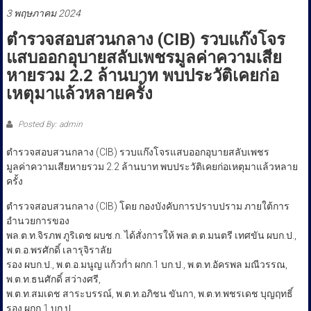
ประชาชน
3 พฤษภาคม 2024
ตำรวจสอบสวนกลาง (CIB) รวบแก๊งโจร
แสบออกอุบายสลับเพชรมูลค่าความเสีย
หายรวม 2.2 ล้านบาท พบประวัติเคยก่อ
เหตุมาแล้วหลายครั้ง
Posted By: admin
ตำรวจสอบสวนกลาง (CIB) รวบแก๊งโจรแสบออกอุบายสลับเพชร
มูลค่าความเสียหายรวม 2.2 ล้านบาท พบประวัติเคยก่อเหตุมาแล้วหลาย
ครั้ง
ตำรวจสอบสวนกลาง (CIB) โดย กองบังคับการปราบปราม ภายใต้การ
อำนวยการของ
พล.ต.ท.จิรภพ ภูริเดช ผบช.ก. ได้สั่งการให้ พล.ต.ต.มนตรี เทศขัน ผบก.ป.,
พ.ต.อ.พรศักดิ์ เลารุจิราลัย
รอง ผบก.ป., พ.ต.อ.มนูญ แก้วก่ำ ผกก.1 บก.ป., พ.ต.ท.อัครพล มณีวรรณ,
พ.ต.ท.ธนศักดิ์ สว่างศรี,
พ.ต.ท.สมเดช สาระบรรณ์, พ.ต.ท.อภิชน ขันกา, พ.ต.ท.พชรเดช บุญฤทธิ์
รอง ผกก.1 บก.ป.