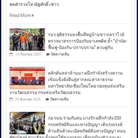
พลตำรวจโท ณัฐศักดิ์ เชาว
ตำรวจ
โท
Read More
ณัฐ
ศักดิ์
เชา
รมว.ยุติธรรมลงพื้นที่หมู่บ้านชาวเลราไวย์
วนา
ตรวจมาตรการป้องกันยาเสพติด ย้ำ “บำบัด-
ศัย
ฟื้นฟู-ป้องกัน-ปราบปราม” ควบคู่กัน
ผู้
บน
13 กันยายน 2025
ปิดความเห็น
บัญชาการ
รมว.ยุติธรรม
ลงพื้น
ตำรวจ
ที่
สอบสวน
ผลักดันสล่าล้านนา ผนึกกำลังสร้างความ
หมู่บ้าน
กลาง
ชาวเล
เข้มแข็งยั่งยืนสู่สากลณ ศาลาธรรม
รา
เปิด
มหาวิทยาลัยเชียงใหม่โดย กองทุนส่งเสริม
ไวย์
เผย
งานวัฒนธรรม กรมส่งเสริมวัฒนธรรม
ตรวจ
ถึง
มาตรการ
บน
25 สิงหาคม 2025
ปิดความเห็น
ป้องกัน
มาตรการ
ผลัก
ยา
ดัน
รับมือ
เสพ
สล่า
ปัญหา
ติด
กอ.รมน.ร่วมกับสน.บางรัก ผลึกกำลัง DSI
ล้าน
ย้ำ
ราคา
นา
กรมทรัพย์สินและทางปัญญา เดินรณรงค์
“บำบัด-
ผนึก
น้ำมัน
ต้านสินค้าละเมิดทรัพย์สินทางปัญญา ถนน
ฟื้นฟู-
กำลัง
ใน
ป้องกัน-
พัฒน์พงษ์ ย่านสีลม ย้ำหยุดใช้ของปลอม เพื่อปกป้องตัวเองและ
สร้าง