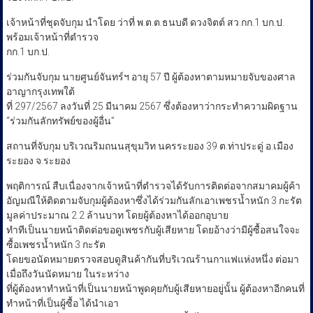
เจ้าหน้าที่ชุดจับกุม นำโดย ว่าที่ พ.ต.ต.ธนบดี ดวงจิตต์ สว.กก.1 บก.ป.
พร้อมเจ้าหน้าที่ตำรวจ
กก.1 บก.ป.
ร่วมกันจับกุม นายศูนย์จันทร์ฯ อายุ 57 ปี ผู้ต้องหาตามหมายจับของศาล
อาญากรุงเทพใต้
ที่ 297/2567 ลงวันที่ 25 มีนาคม 2567 ซึ่งต้องหาว่ากระทำความผิดฐาน
“ร่วมกันลักทรัพย์ของผู้อื่น”
สถานที่จับกุม บริเวณริมถนนสุขุมวิท นครระยอง 39 ต.ท่าประดู่ อ.เมือง
ระยอง จ.ระยอง
พฤติการณ์ สืบเนื่องจากเจ้าหน้าที่ตำรวจได้รับการติดต่อจากสมาคมผู้ค้า
อัญมณีให้ติดตามจับกุมผู้ต้องหาซึ่งได้ร่วมกันลักเอาเพชรน้ำหนัก 3 กะรัต
มูลค่าประมาณ 2.2 ล้านบาท โดยผู้ต้องหาได้ออกอุบาย
ทำทีเป็นนายหน้าติดต่อขอดูเพชรกับผู้เสียหาย โดยอ้างว่ามีผู้ซื้อสนใจจะ
ซื้อเพชรน้ำหนัก 3 กะรัต
โดยขอนัดหมายตรวจสอบดูสินค้ากันที่บริเวณร้านกาแฟแห่งหนึ่ง ต่อมา
เมื่อถึงวันนัดหมาย ในระหว่าง
ที่ผู้ต้องหาทำหน้าที่เป็นนายหน้าพูดคุยกับผู้เสียหายอยู่นั้น ผู้ต้องหาอีกคนที่
ทำหน้าที่เป็นผู้ซื้อ ได้นำเอา