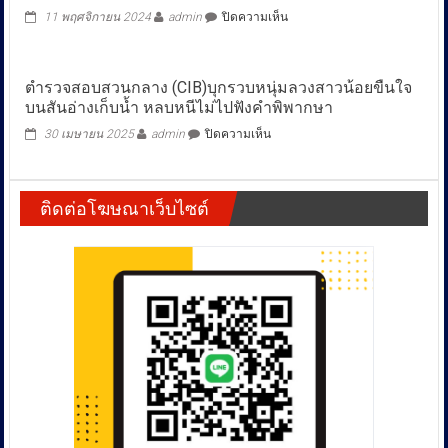
ขาย
บน
11 พฤศจิกายน 2024
admin
ปิดความเห็น
เหยี่ยว
ตำรวจ
แดง
สอบสวน
ผ่าน
กลาง
เฟ
ตำรวจสอบสวนกลาง (CIB)บุกรวบหนุ่มลวงสาวน้อยขืนใจ
(CIB)
ซบุ๊ก
บนสันอ่างเก็บน้ำ หลบหนีไม่ไปฟังคำพิพากษา
จับกุม
อ้าง
หมอดู
จำ
บน
30 เมษายน 2025
admin
ปิดความเห็น
“ตี่
ใจ
ตำรวจ
ลี่
ขาย
สอบสวน
ฮ
เพราะ
กลาง
วง
เลี้ยง
ติดต่อโฆษณาเว็บไซต์
(CIB)บุก
จุ้ย”
ไม่
รวบ
หลัง
ไหว
หนุ่ม
ผู้
ลวง
เสีย
สาว
หาย
น้อย
แจ้ง
ขืนใจ
ความ
บน
ฉ้อโกง
สัน
มูลค่า
อ่าง
ความ
เก็บ
เสีย
น้ำ
หาย
หลบ
ทะลุ
หนี
กว่า