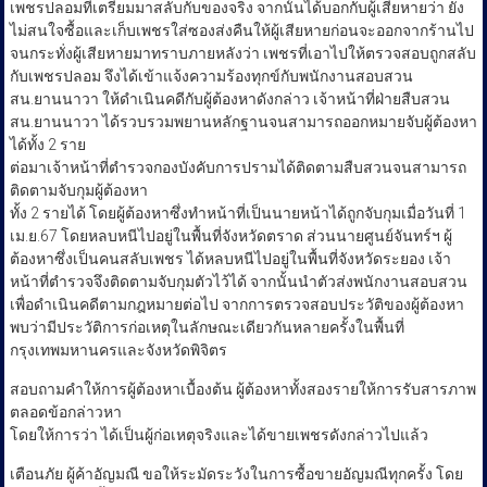
เพชรปลอมที่เตรียมมาสลับกับของจริง จากนั้นได้บอกกับผู้เสียหายว่า ยัง
ไม่สนใจซื้อและเก็บเพชรใส่ซองส่งคืนให้ผู้เสียหายก่อนจะออกจากร้านไป
จนกระทั่งผู้เสียหายมาทราบภายหลังว่า เพชรที่เอาไปให้ตรวจสอบถูกสลับ
กับเพชรปลอม จึงได้เข้าแจ้งความร้องทุกข์กับพนักงานสอบสวน
สน.ยานนาวา ให้ดำเนินคดีกับผู้ต้องหาดังกล่าว เจ้าหน้าที่ฝ่ายสืบสวน
สน.ยานนาวา ได้รวบรวมพยานหลักฐานจนสามารถออกหมายจับผู้ต้องหา
ได้ทั้ง 2 ราย
ต่อมาเจ้าหน้าที่ตำรวจกองบังคับการปรามได้ติดตามสืบสวนจนสามารถ
ติดตามจับกุมผู้ต้องหา
ทั้ง 2 รายได้ โดยผู้ต้องหาซึ่งทำหน้าที่เป็นนายหน้าได้ถูกจับกุมเมื่อวันที่ 1
เม.ย.67 โดยหลบหนีไปอยู่ในพื้นที่จังหวัดตราด ส่วนนายศูนย์จันทร์ฯ ผู้
ต้องหาซึ่งเป็นคนสลับเพชร ได้หลบหนีไปอยู่ในพื้นที่จังหวัดระยอง เจ้า
หน้าที่ตำรวจจึงติดตามจับกุมตัวไว้ได้ จากนั้นนำตัวส่งพนักงานสอบสวน
เพื่อดำเนินคดีตามกฎหมายต่อไป จากการตรวจสอบประวัติของผู้ต้องหา
พบว่ามีประวัติการก่อเหตุในลักษณะเดียวกันหลายครั้งในพื้นที่
กรุงเทพมหานครและจังหวัดพิจิตร
สอบถามคำให้การผู้ต้องหาเบื้องต้น ผู้ต้องหาทั้งสองรายให้การรับสารภาพ
ตลอดข้อกล่าวหา
โดยให้การว่า ได้เป็นผู้ก่อเหตุจริงและได้ขายเพชรดังกล่าวไปแล้ว
เตือนภัย ผู้ค้าอัญมณี ขอให้ระมัดระวังในการซื้อขายอัญมณีทุกครั้ง โดย