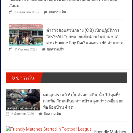
ช่วง
ปราบ
ความ
สังคม
ปราม”
เข้ม
สถานการณ์
บน
14 สิงหาคม 2025
ปิดความเห็น
ควบคู่
แข็ง
กอ.รมน.ร่วม
ความ
กัน
ยั่งยืน
กับ
ไม่
สู่
สน.บางรัก
สา
สงบ
ตำรวจสอบสวนกลาง (CIB) เปิดปฏิบัติการ
ผลึก
กลณ
ระหว่าง
กำลัง
“SKYFALL”บุกทลายแก๊งฟอกเงินข้ามชาติ
ศาลา
DSI
ประเทศ
ธรรม
ผ่าน Huione Pay ยึดเงินสดกว่า 46 ล้านบาท
กรม
มหาวิทยาลัย
ซึ่ง
บน
ทรัพย์สิน
8 สิงหาคม 2025
ปิดความเห็น
เชียงใหม่
ตำรวจ
ส่ง
และ
โดย
สอบสวน
ทาง
ผล
กองทุน
กลาง
ปัญญา
ให้
ส่ง
(CIB)
เดิน
เสริม
เปิด
ราคา
รณรงค์
งาน
5 ข่าวเด่น
ปฏิบัติ
ต้าน
พลังงาน
วัฒนธรรม
การ
สินค้า
ผันผวน
กรม
“SKYFALL”บุก
ละเมิด
ส่ง
โดย
ทลาย
ทรัพย์สิน
คพ.ลุยสระแก้ว! เก็บตัวอย่างดิน-น้ำ 10 จุดทิ้ง
เสริม
แก๊ง
ทาง
ยืนยัน
วัฒนธรรม
ฟอก
กากพิษ วัดมลพิษอากาศบ้านลุงสว่างเหยื่อขยะ
ปัญญา
ว่า
เงิน
ถนน
พิษล้อมบ้าน 4 จุด
ได้
ข้าม
พัฒน์
บน
6 สิงหาคม 2026
ปิดความเห็น
ชาติ
พงษ์
สั่ง
คพ.ลุย
ผ่าน
ย่าน
การ
สระแก้ว!
Huione
สีลม
เก็บ
ให้
Pay
ย้ำ
ตัวอย่าง
Friendly Matches