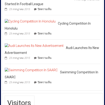
ยึด
ทุก
หยุด
ดิน-
Started In Football League
เงินสด
ใช้
หน่วย
น้ำ
กว่า
บน
ของ
23 กรกฎาคม 2015
ปิดความเห็น
10
ที่
46
Friendly
ปลอม
จุด
ล้าน
Matches
เกี่ยวข้อง
เพื่อ
ทิ้ง
บาท
Started
ปกป้อง
โดย
กาก
In
Cycling Competition In
ตัว
พิษ
เฉพาะ
Football
เอง
Honolulu
วัด
กอง
League
และ
มลพิษ
บน
23 กรกฎาคม 2015
ปิดความเห็น
สังคม
บังคับการ
อากาศ
Cycling
บ้าน
Competition
ปราบ
ลุง
In
ปราม
สว่าง
Honolulu
Audi Launches Its New
การก
เหยื่อ
Advertisement
ขยะ
ระ
บน
23 กรกฎาคม 2015
ปิดความเห็น
พิษ
ทำความ
Audi
ล้อม
Launches
ผิด
บ้าน
Its
เกี่ยว
4
New
Swimming Competition In
จุด
กับ
Advertisement
SAARC
การ
บน
23 กรกฎาคม 2015
ปิดความเห็น
คุ้มครอง
Swimming
Competition
ผู้
In
บริโภค
SAARC
หรือ
Visitors
บก.ปคบ.