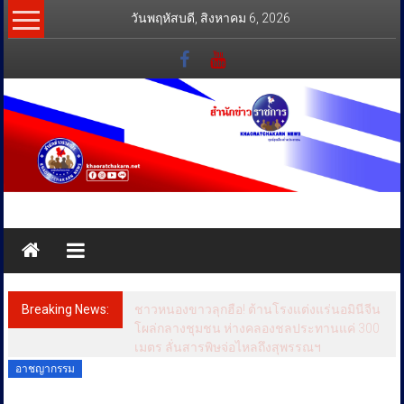
Skip
วันพฤหัสบดี, สิงหาคม 6, 2026
to
content
สำนัก
ข่าว
ราชการ
Breaking News:
ชาวหนองขาวลุกฮือ! ต้านโรงแต่งแร่นอมินีจีน
ทุกข์
โผล่กลางชุมชน ห่างคลองชลประทานแค่ 300
เมตร ลั่นสารพิษจ่อไหลถึงสุพรรณฯ
สุข
อาชญากรรม
เคียง
ข้าง