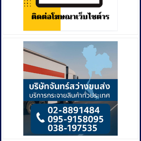
ไม่
๑๐๐
ไป
ล้าน
ฟัง
คำ
พิพากษา