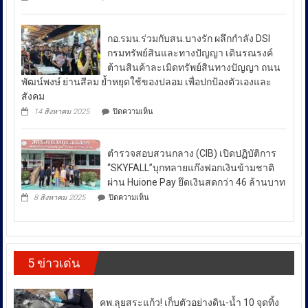
ป้องกัน
มาตรการ
ผลัก
ยา
ดัน
รับมือ
เสพ
สล่า
ปัญหา
ติด
กอ.รมน.ร่วมกับสน.บางรัก ผลึกกำลัง DSI
ล้าน
ย้ำ
ราคา
นา
กรมทรัพย์สินและทางปัญญา เดินรณรงค์
“บำบัด-
ผนึก
น้ำมัน
ต้านสินค้าละเมิดทรัพย์สินทางปัญญา ถนน
ฟื้นฟู-
กำลัง
ใน
ป้องกัน-
พัฒน์พงษ์ ย่านสีลม ย้ำหยุดใช้ของปลอม เพื่อปกป้องตัวเองและ
สร้าง
ช่วง
ปราบ
ความ
สังคม
ปราม”
เข้ม
สถานการณ์
บน
14 สิงหาคม 2025
ปิดความเห็น
ควบคู่
แข็ง
กอ.รมน.ร่วม
ความ
กัน
ยั่งยืน
กับ
ไม่
สู่
สน.บางรัก
สา
สงบ
ตำรวจสอบสวนกลาง (CIB) เปิดปฏิบัติการ
ผลึก
กลณ
ระหว่าง
กำลัง
“SKYFALL”บุกทลายแก๊งฟอกเงินข้ามชาติ
ศาลา
DSI
ประเทศ
ธรรม
ผ่าน Huione Pay ยึดเงินสดกว่า 46 ล้านบาท
กรม
มหาวิทยาลัย
ซึ่ง
บน
ทรัพย์สิน
8 สิงหาคม 2025
ปิดความเห็น
เชียงใหม่
ตำรวจ
ส่ง
และ
โดย
สอบสวน
ทาง
ผล
กองทุน
กลาง
ปัญญา
ให้
ส่ง
(CIB)
เดิน
เสริม
เปิด
ราคา
รณรงค์
งาน
5 ข่าวเด่น
ปฏิบัติ
ต้าน
พลังงาน
วัฒนธรรม
การ
สินค้า
ผันผวน
กรม
“SKYFALL”บุก
ละเมิด
ส่ง
โดย
ทลาย
ทรัพย์สิน
คพ.ลุยสระแก้ว! เก็บตัวอย่างดิน-น้ำ 10 จุดทิ้ง
เสริม
แก๊ง
ทาง