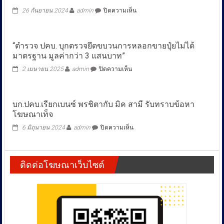
บน
26 กันยายน 2024
admin
ปิดความเห็น
ปทุมธานี
รมว.มหาดไทย
สั่ง
“ตำรวจ ปคบ. บุกตรวจยึดขบวนการหลอกขายปุ๋ยไม่ได้
เอกพจน์
มาตรฐาน มูลค่ากว่า 3 แสนบาท”
พ้น
หน้าที่
บน
2 เมษายน 2025
admin
ปิดความเห็น
กรณี
“ตำรวจ
ทุจริต
ปคบ.
ถุง
บุก
ยังชีพ
บก.ปคบ.เรียกเบนซ์ พรชิตากับ มิค สามี รับทราบข้อหา
ตรวจ
โค
โฆษณาเท็จ
ยึด
วิด-19
ขบวนการ
บน
6 มิถุนายน 2024
admin
ปิดความเห็น
หลอก
บก.ปคบ.เรียก
ขาย
เบนซ์
ปุ๋ย
พร
ไม่
ติดต่อโฆษณาเว็บไซต์
ชิ
ได้
ตา
มาตรฐาน
กับ
มูลค่า
มิค
กว่า
สามี
3
รับ
แสน
ทราบ
บาท”