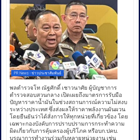
PR News - ข่าวประชาสัมพันธ์
พลตำรวจโท ณัฐศักดิ์ เชาวนาศัย ผู้บัญชาการ
ตำรวจสอบสวนกลาง เปิดเผยถึงมาตรการรับมือ
ปัญหาราคาน้ำมันในช่วงสถานการณ์ความไม่สงบ
ระหว่างประเทศ ซึ่งส่งผลให้ราคาพลังงานผันผวน
โดยยืนยันว่าได้สั่งการให้ทุกหน่วยที่เกี่ยวข้อง โดย
เฉพาะกองบังคับการปราบปรามการกระทำความ
ผิดเกี่ยวกับการคุ้มครองผู้บริโภค หรือบก.ปคบ.
บูรณาการทำงานร่วมกับหลายหน่วยงาน เช่น