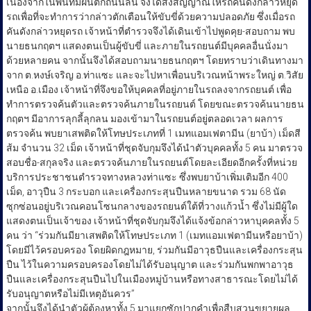
เนื่องจากในพื้นที่มีฝนตกถนนลื่น จึงได้ส่งสัญญาณให้รถคันดังกล่าวหยุด
รถเพื่อที่จะทำการว่ากล่าวตักเตือนให้ขับขี่ด้วยความปลอดภัย ซึ่งเมื่อรถ
คันดังกล่าวหยุดรถ เจ้าหน้าที่ตำรวจจึงได้เดินเข้าไปพูดคุย-สอบถาม พบ
นายธนกฤตฯ แสดงตนเป็นผู้ขับขี่ และภายในรถยนต์มีบุคคลอื่นนั่งมา
ด้วยหลายคน จากนั้นจึงได้สอบถามนายธนกฤตฯ โดยทราบว่าเดินทางมา
จาก ต.หงษ์เจริญ อ.ท่าแซะ และจะไปหาเพื่อนบริเวณหน้าพระใหญ่ ต.วิสัย
เหนือ อ.เมือง เจ้าหน้าที่จึงขอให้บุคคลที่อยู่ภายในรถลงจากรถยนต์ เพื่อ
ทำการตรวจค้นตัวและตรวจค้นภายในรถยนต์ โดยขณะตรวจค้นนายธน
กฤตฯ มีอาการลุกลี้ลุกลน มองเข้ามาในรถยนต์อยู่ตลอดเวลา ผลการ
ตรวจค้น พบยาเสพติดให้โทษประเภทที่ 1 เมทแอมเฟตามีน (ยาบ้า) เม็ดสี
ส้ม จำนวน 32 เม็ด เจ้าหน้าที่ชุดจับกุมจึงได้นำตัวบุคคลทั้ง 5 คน มาตรวจ
สอบชื่อ-สกุลจริง และตรวจค้นภายในรถยนต์โดยละเอียดอีกครั้งที่หน่วย
บริการประชาชนตำรวจทางหลวงท่าแซะ ซึ่งพบยาบ้าเพิ่มเติมอีก 400
เม็ด, อาวุปืน 3 กระบอก และเครื่องกระสุนปืนหลายขนาด รวม 68 นัด
ซุกซ่อนอยู่บริเวณคอนโซนกลางของรถยนต์ใต้ที่วางแก้วน้ำ ซึ่งไม่มีผู้ใด
แสดงตนเป็นเจ้าของ เจ้าหน้าที่ชุดจับกุมจึงได้แจ้งข้อกล่าวหาบุคคลทั้ง 5
คน ว่า “ร่วมกันมียาเสพติดให้โทษประเภท 1 (เมทแอมเฟตามีนหรือยาบ้า)
โดยมีไว้ครอบครอง โดยผิดกฎหมาย, ร่วมกันมีอาวุธปืนและเครื่องกระสุน
ปืน ไว้ในความครอบครองโดยไม่ได้รับอนุญาต และร่วมกันพกพาอาวุธ
ปืนและเครื่องกระสุนปืนไปในเมืองหมู่บ้านหรือทางสาธารณะโดยไม่ได้
รับอนุญาตหรือไม่มีเหตุอันควร”
​จากนั้นจึงได้นำตัวผู้ต้องหาทั้ง 5 มาแยกซักปากคำเพื่อสืบสวนขยายผล