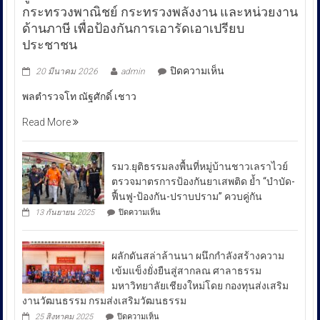
กระทรวงพาณิชย์ กระทรวงพลังงาน และหน่วยงาน
ด้านภาษี เพื่อป้องกันการเอารัดเอาเปรียบ
ประชาชน
บน
ปิดความเห็น
20 มีนาคม 2026
admin
พล
พลตำรวจโท ณัฐศักดิ์ เชาว
ตำรวจ
โท
Read More
ณัฐ
ศักดิ์
เชา
รมว.ยุติธรรมลงพื้นที่หมู่บ้านชาวเลราไวย์
วนา
ตรวจมาตรการป้องกันยาเสพติด ย้ำ “บำบัด-
ศัย
ฟื้นฟู-ป้องกัน-ปราบปราม” ควบคู่กัน
ผู้
บน
13 กันยายน 2025
ปิดความเห็น
บัญชาการ
รมว.ยุติธรรม
ลงพื้น
ตำรวจ
ที่
สอบสวน
ผลักดันสล่าล้านนา ผนึกกำลังสร้างความ
หมู่บ้าน
กลาง
ชาวเล
เข้มแข็งยั่งยืนสู่สากลณ ศาลาธรรม
รา
เปิด
มหาวิทยาลัยเชียงใหม่โดย กองทุนส่งเสริม
ไวย์
เผย
งานวัฒนธรรม กรมส่งเสริมวัฒนธรรม
ตรวจ
ถึง
มาตรการ
บน
25 สิงหาคม 2025
ปิดความเห็น