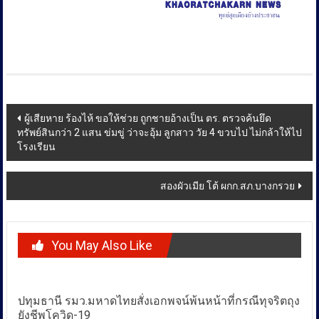
Post
ผู้เสียหาย ร้องไห้ ขอให้ช่วย ถูกชายอ้างเป็น ตร. ตรวจค้นยึด
ทรัพย์สินกว่า 2 แสน ข่มขู่ ว่าจะอุ้ม ลูกสาว วัย 4 ขวบไป ไม่กล้าให้ไป
navigation
โรงเรียน
สองผัวเมีย โต้ ผกก.สภ.บางกรวย
You May Also Like
ปทุมธานี รมว.มหาดไทยสั่งเอกพจน์พ้นหน้าที่กรณีทุจริตถุง
ยังชีพโควิด-19