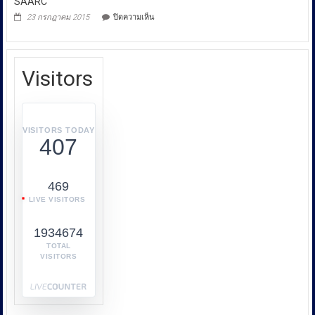
SAARC
การ
บน
23 กรกฎาคม 2015
ปิดความเห็น
คุ้มครอง
Swimming
Competition
ผู้
In
บริโภค
SAARC
หรือ
Visitors
บก.ปคบ.
บูรณ
า
การ
VISITORS TODAY
407
ทำงาน
ร่วม
กับ
469
หลาย
LIVE VISITORS
หน่วย
งาน
1934674
เช่น
กระทรวง
TOTAL
VISITORS
พาณิชย์
กระทรวง
พลังงาน
และ