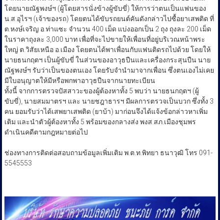
โดยนายณัฐพงษ์ฯ (ผู้โดยสารนั่งข้างผู้ขับขี่) ให้การว่าตนเป็นแฟนของ
น.ส.อุไรฯ (เจ้าของรถ) โดยตนได้ขับรถยนต์คันดังกล่าวไปซื้อยาเสพติด ที่
ต.หงษ์เจริญ อ.ท่าแซะ จำนวน 400 เม็ด แบ่งออกเป็น 2 ถุง ถุงละ 200 เม็ด
ในราคาถุงละ 3,000 บาท เพื่อที่จะไปขายให้เพื่อนที่อยู่บริเวณหน้าพระ
ใหญ่ ต.วิสัยเหนือ อ.เมือง โดยตนได้พาเพื่อนกับแฟนติดรถไปด้วย โดยให้
นายธนกฤตฯ เป็นผู้ขับขี่ ในส่วนของอาวุธปืนและเครื่องกระสุนปืน นาย
ณัฐพงษ์ฯ รับว่าเป็นของตนเอง โดยรับจำนำมาจากเพื่อน ซึ่งตนเองไม่เคย
มีใบอนุญาตให้มีหรือพกพาอาวุธปืนจากนายทะเบียน
ทั้งนี้ จากการตรวจปัสสาวะของผู้ต้องหาทั้ง 5 พบว่า นายธนกฤตฯ​ (ผู้
ขับขี่), นายสมมาตรฯ และ นายชฎาธารฯ​ มีผลการตรวจเป็นบวก ซึ่งทั้ง 3
คน ยอมรับว่าได้เสพยาเสพติด (ยาบ้า) มาก่อนจึงได้แจ้งข้อกล่าวหาเพิ่ม
เติม และนำตัวผู้ต้องหาทั้ง 5 พร้อมของกลางส่ง พงส.สภ.เมืองชุมพร
ดำเนินคดีตามกฎหมายต่อไป
ช่องทางการติดต่อสอบถามข้อมูลเพิ่มเติม พ.ต.ท.พิทยา ธนาวุฒิ โทร 091-
5545553