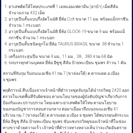
ยาเสพติดให้โทษประเภทที่ 1 เมทแอมเฟตามีน (ยาบ้า) เม็ดสีส้ม
จำนวนรวม 432 เม็ด
อาวุธปืนสั้นแบบกึ่งอัตโนมัติ ยี่ห้อ Colt ขนาด 11 มม. พร้อมแม็กกาซีน
จำนวน 1 กระบอก
อาวุธปืนสั้นแบบกึ่งอัตโนมัติ ยี่ห้อ GLOCK-19 ขนาด 9 มม. พร้อมแม็
กกาซีน จำนวน 1 กระบอก
อาวุธปืนสั้นชนิดลูกโม่ ยี่ห้อ TAURUS-BRASIL ขนาด .38 จำนวน 1
กระบอก
เครื่องกระสุนปืน ขนาด 9 มม., 11 มม., .38 , .380 รวม 68 นัด
รถบรรทุกส่วนบุคคล ยี่ห้อ อีซูซุ สีส้ม ป้ายทะเบียน ชุมพร จำวน 1 คัน
สถานที่จับกุม ริมถนนเอเชีย 41 กม.7 (ขาล่องใต้) ต.ตากแดด อ.เมือง
จ.ชุมพร ​
​พฤติการณ์ สืบเนื่องจากเจ้าหน้าที่ตำรวจชุดจับกุมได้นำรถวิทยุ 2420 ออก
ตรวจในเขตพื้นที่รับผิดชอบ ตามนโยบายของผู้บังคับบัญชาเกี่ยวกับการ
ป้องกันและปราบปราม โดยเฉพาะยาเสพติดให้โทษ ตามนโยบาย
ของกองบัญชาการสอบสวนกลาง ต่อมาเมื่อมาถึงบนถนนเอเชีย 41
บริเวณ กม.7 (ขาล่องใต้) ต.ตากแดด อ.เมือง จ.ชุมพร ได้พบรถยนต์กระบะ
ยี่ห้อ อีซูซุ สีส้ม ป้ายทะเบียน ชุมพร ขับแซงรถวิทยุของเจ้าหน้าที่ในช่อง
ทางขวาด้วยความเร็ว เจ้าหน้าที่ตำรวจทางหลวงเห็นว่าจะเกิดอันตราย