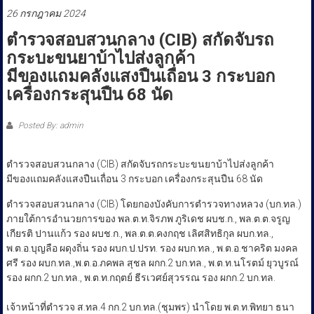
ประชาชน
26 กรกฎาคม 2024
ตำรวจสอบสวนกลาง (CIB) สกัดจับรถ
กระบะขนยาบ้าไปส่งลูกค้า
มีของแถมคลังแสงปืนเถื่อน 3 กระบอก
เครื่องกระสุนปืน 68 นัด
Posted By: admin
ตำรวจสอบสวนกลาง (CIB) สกัดจับรถกระบะขนยาบ้าไปส่งลูกค้า
มีของแถมคลังแสงปืนเถื่อน 3 กระบอก เครื่องกระสุนปืน 68 นัด
ตำรวจสอบสวนกลาง (CIB) โดยกองบังคับการตำรวจทางหลวง (บก.ทล.)
ภายใต้การอำนวยการของ พล.ต.ท.จิรภพ ภูริเดช ผบช.ก., พล.ต.ต.จรูญ
เกียรติ ปานแก้ว รอง ผบช.ก., พล.ต.ต.คงกฤช เลิศสิทธิกุล ผบก.ทล.,
พ.ต.อ.บุญลือ ผดุงถิ่น รอง ผบก.ป.ปรท. รอง ผบก.ทล., พ.ต.อ.ชาคริต มงคล
ศรี รอง ผบก.ทล.,พ.ต.อ.ภคพล สุชล ผกก.2 บก.ทล., พ.ต.ท.นโรตม์ ยุวบูรณ์
รอง ผกก.2 บก.ทล., พ.ต.ท.กฤตย์ ธีรเวศย์สุวรรณ รอง ผกก.2 บก.ทล.
เจ้าหน้าที่ตำรวจ ส.ทล.4 กก.2 บก.ทล.(ชุมพร) นำโดย พ.ต.ท.พิทยา ธนา