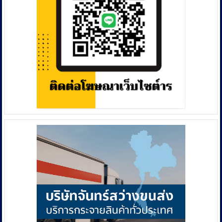
ข้อหา
โฆษณา
เท็จ