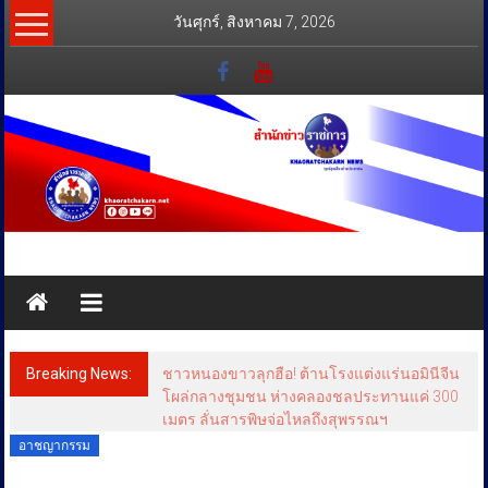
Skip
วันศุกร์, สิงหาคม 7, 2026
to
content
สำนัก
ข่าว
ราชการ
Breaking News:
ชาวหนองขาวลุกฮือ! ต้านโรงแต่งแร่นอมินีจีน
ทุกข์
โผล่กลางชุมชน ห่างคลองชลประทานแค่ 300
เมตร ลั่นสารพิษจ่อไหลถึงสุพรรณฯ
สุข
อาชญากรรม
เคียง
ข้าง