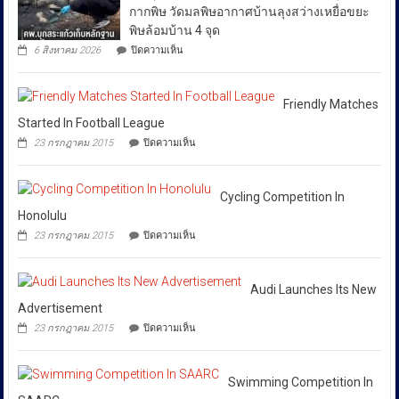
ยืนยัน
วัฒนธรรม
ฟอก
กากพิษ วัดมลพิษอากาศบ้านลุงสว่างเหยื่อขยะ
ปัญญา
ว่า
เงิน
ถนน
พิษล้อมบ้าน 4 จุด
ได้
ข้าม
พัฒน์
บน
6 สิงหาคม 2026
ปิดความเห็น
ชาติ
พงษ์
สั่ง
คพ.ลุย
ผ่าน
ย่าน
การ
สระแก้ว!
Huione
สีลม
เก็บ
ให้
Pay
ย้ำ
ตัวอย่าง
Friendly Matches
ยึด
ทุก
หยุด
ดิน-
Started In Football League
เงินสด
ใช้
หน่วย
น้ำ
กว่า
บน
ของ
23 กรกฎาคม 2015
ปิดความเห็น
10
ที่
46
Friendly
ปลอม
จุด
ล้าน
Matches
เกี่ยวข้อง
เพื่อ
ทิ้ง
บาท
Started
ปกป้อง
โดย
กาก
In
Cycling Competition In
ตัว
พิษ
เฉพาะ
Football
เอง
Honolulu
วัด
กอง
League
และ
มลพิษ
บน
23 กรกฎาคม 2015
ปิดความเห็น
สังคม
บังคับการ
อากาศ
Cycling
บ้าน
Competition
ปราบ
ลุง
In
ปราม
สว่าง
Honolulu
Audi Launches Its New
การก
เหยื่อ
Advertisement
ขยะ
ระ
บน
23 กรกฎาคม 2015
ปิดความเห็น
พิษ
ทำความ
Audi
ล้อม
Launches
ผิด
บ้าน
Its
เกี่ยว
4
New
Swimming Competition In
จุด
กับ
Advertisement