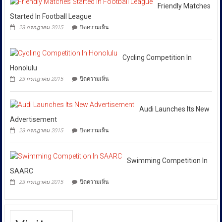
การ
Huione
สีลม
Friendly Matches
ให้
Pay
ย้ำ
Started In Football League
ยึด
ทุก
หยุด
บน
เงินสด
23 กรกฎาคม 2015
ปิดความเห็น
ใช้
หน่วย
Friendly
กว่า
ของ
Matches
ที่
46
ปลอม
Started
ล้าน
เกี่ยวข้อง
เพื่อ
In
Cycling Competition In
บาท
ปกป้อง
โดย
Football
Honolulu
ตัว
เฉพาะ
League
เอง
บน
23 กรกฎาคม 2015
ปิดความเห็น
กอง
และ
Cycling
สังคม
Competition
บังคับการ
In
ปราบ
Honolulu
Audi Launches Its New
ปราม
Advertisement
การก
บน
23 กรกฎาคม 2015
ปิดความเห็น
ระ
Audi
Launches
ทำความ
Its
ผิด
New
Swimming Competition In
เกี่ยว
Advertisement
SAARC
กับ
บน
23 กรกฎาคม 2015
ปิดความเห็น
การ
Swimming
Competition
คุ้มครอง
In
ผู้
SAARC
บริโภค