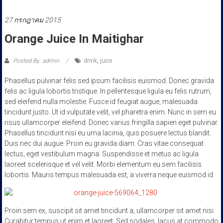
ประชาชน
27 กรกฎาคม 2015
Orange Juice In Maitighar
Posted By: admin
drink
,
juice
Phasellus pulvinar felis sed ipsum facilisis euismod. Donec gravida
felis ac ligula lobortis tristique. In pellentesque ligula eu felis rutrum,
sed eleifend nulla molestie. Fusce id feugiat augue, malesuada
tincidunt justo. Ut id vulputate velit, vel pharetra enim. Nunc in sem eu
risus ullamcorper eleifend. Donec varius fringilla sapien eget pulvinar.
Phasellus tincidunt nisi eu urna lacinia, quis posuere lectus blandit.
Duis nec dui augue. Proin eu gravida diam. Cras vitae consequat
lectus, eget vestibulum magna. Suspendisse et metus ac ligula
laoreet scelerisque et vel velit. Morbi elementum eu sem facilisis
lobortis. Mauris tempus malesuada est, a viverra neque euismod id.
Proin sem ex, suscipit sit amet tincidunt a, ullamcorper sit amet nisi.
Curabitur tempus ut enim et laoreet. Sed sodales, lacus at commodo