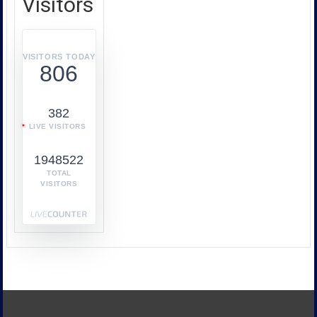
Visitors
หรือ
บก.ปคบ.
บูรณ
า
VISITORS TODAY
806
การ
ทำงาน
ร่วม
382
กับ
LIVE VISITORS
หลาย
หน่วย
1948522
งาน
เช่น
TOTAL
VISITORS
กระทรวง
พาณิชย์
กระทรวง
พลังงาน
และ
หน่วย
งาน
ด้าน
ภาษี