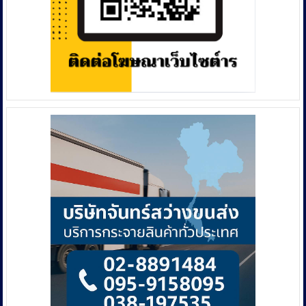
ร้าย
Icon
มูลค่า
Group
กว่า
(19
10
ต.ค.2567)
ล้าน
บาท”