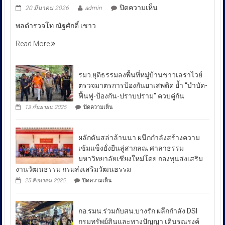
บน
ปิดความเห็น
20 มีนาคม 2026
admin
พล
พลตำรวจโท ณัฐศักดิ์ เชาว
ตำรวจ
โท
Read More
ณัฐ
ศักดิ์
เชา
รมว.ยุติธรรมลงพื้นที่หมู่บ้านชาวเลราไวย์
วนา
ตรวจมาตรการป้องกันยาเสพติด ย้ำ “บำบัด-
ศัย
ฟื้นฟู-ป้องกัน-ปราบปราม” ควบคู่กัน
ผู้
บน
13 กันยายน 2025
ปิดความเห็น
บัญชาการ
รมว.ยุติธรรม
ลงพื้น
ตำรวจ
ที่
สอบสวน
ผลักดันสล่าล้านนา ผนึกกำลังสร้างความ
หมู่บ้าน
กลาง
ชาวเล
เข้มแข็งยั่งยืนสู่สากลณ ศาลาธรรม
รา
เปิด
มหาวิทยาลัยเชียงใหม่โดย กองทุนส่งเสริม
ไวย์
เผย
งานวัฒนธรรม กรมส่งเสริมวัฒนธรรม
ตรวจ
ถึง
มาตรการ
บน
25 สิงหาคม 2025
ปิดความเห็น
ป้องกัน
มาตรการ
ผลัก
ยา
ดัน
รับมือ
เสพ
สล่า
ปัญหา
ติด
กอ.รมน.ร่วมกับสน.บางรัก ผลึกกำลัง DSI
ล้าน
ย้ำ
ราคา
นา
กรมทรัพย์สินและทางปัญญา เดินรณรงค์