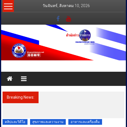
Skip
วันจันทร์, สิงหาคม 10, 2026
to
content
สำนัก
ข่าว
ราชการ
Breaking News:
อาดิดาส จัดปาร์ตี้ต้อนรับ CODECHAOS
ทุกข์
27เชิญคนดังและแขกพิเศษเปิดประสบการณ์
สุดมันส์“THE CODECHAOS EXPERIENCE –
สุข
CHAOS FEELS GOOD”
เคียง
คลิปและวิดีโอ
สุขภาพและความงาม
อาหารและเครื่องดื่ม
ข้าง