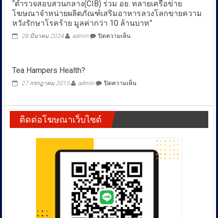
“ตำรวจสอบสวนกลาง(CIB) ร่วม อย. ทลายเครือข่าย
(CIB)
โฆษณาจำหน่ายผลิตภัณฑ์เสริมอาหารลวงโลกขายความ
โดย
กอง
หวังรักษาโรคร้าย มูลค่ากว่า 10 ล้านบาท”
บังคับการ
บน
28 มีนาคม 2024
admin
ปิดความเห็น
ปราบ
“ตำรวจ
ปราม
สอบสวน
การก
กลาง(CIB)
ระ
Tea Hampers Health?
ร่วม
ทำความ
อย.
ผิด
บน
27 กรกฎาคม 2015
admin
ปิดความเห็น
ทลาย
เกี่ยว
Tea
เครือ
กับ
Hampers
ข่าย
การ
Health?
โฆษณา
ติดต่อโฆษณาเว็บไซต์
คุ้มครอง
จำหน่าย
ผู้
ผลิตภัณฑ์
บริโภค
เสริม
แจ้ง
อาหาร
ความ
ลวง
คืบ
โลก
หน้า
ขาย
การ
ความ
ดำเนิน
หวัง
การ
รักษา
คดี
โรค
The