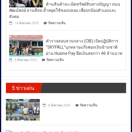
“บำบัด-
ผนึก
น้ำมัน
ต้านสินค้าละเมิดทรัพย์สินทางปัญญา ถนน
ฟื้นฟู-
กำลัง
ใน
ป้องกัน-
พัฒน์พงษ์ ย่านสีลม ย้ำหยุดใช้ของปลอม เพื่อปกป้องตัวเองและ
สร้าง
ช่วง
ปราบ
ความ
สังคม
ปราม”
เข้ม
สถานการณ์
บน
14 สิงหาคม 2025
ปิดความเห็น
ควบคู่
แข็ง
กอ.รมน.ร่วม
ความ
กัน
ยั่งยืน
กับ
ไม่
สู่
สน.บางรัก
สา
สงบ
ตำรวจสอบสวนกลาง (CIB) เปิดปฏิบัติการ
ผลึก
กลณ
ระหว่าง
กำลัง
“SKYFALL”บุกทลายแก๊งฟอกเงินข้ามชาติ
ศาลา
DSI
ประเทศ
ธรรม
ผ่าน Huione Pay ยึดเงินสดกว่า 46 ล้านบาท
กรม
มหาวิทยาลัย
ซึ่ง
บน
ทรัพย์สิน
8 สิงหาคม 2025
ปิดความเห็น
เชียงใหม่
ตำรวจ
ส่ง
และ
โดย
สอบสวน
ทาง
ผล
กองทุน
กลาง
ปัญญา
ให้
ส่ง
(CIB)
เดิน
เสริม
เปิด
ราคา
รณรงค์
งาน
5 ข่าวเด่น
ปฏิบัติ
ต้าน
พลังงาน
วัฒนธรรม
การ
สินค้า
ผันผวน
กรม
“SKYFALL”บุก
ละเมิด
ส่ง
โดย
ทลาย
ทรัพย์สิน
บน
เสริม
8 สิงหาคม 2026
ปิดความเห็น
แก๊ง
ทาง
ยืนยัน
วัฒนธรรม
ฟอก
ปัญญา
ว่า
เงิน
ถนน
ได้
ข้าม
พัฒน์
ชาติ
พงษ์
สั่ง
ผ่าน
ย่าน