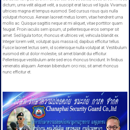
dictum, urna velit aliquet velit, a suscipit erat lacus vel ligula. Vivamus
ultricies magna et tempus euismod. Sed cursus risus quis nulla
volutpat rhoncus. Aenean laoreet metus lorem, vitae hendrerit urna
mollis ac. Quisque sagittis neque at mi aliquet, vitae porttitor quam
feugiat. Proin iaculis sem ipsum, ut pellentesque eros semper sit
amet. Sed ligula tortor, rhoncus et ultrices vel, vehicula blandit ex.
Integer lorem velit, volutpat quis massa id, dapibus efficitur tellus.
Fusce laoreet lectus sem, id scelerisque nulla volutpat at. Vestibulum
euismod elit ut dolor molestie, sit amet blandit dui efficitur.
Pellentesque vestibulum ante sed eros rhoncus tincidunt. In finibus
venenatis aliquam. Aenean bibendum orci nisi, sit amet rhoncus
nunc efficitur et.